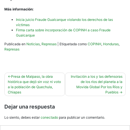
Más información:
Inicia juicio Fraude Gualcarque violando los derechos de las
víctimas
Firma carta sobre incorporación de COPINH a caso Fraude
Gualcarque
Publicada en
Noticias
,
Represas
|
Etiquetada como
COPINH
,
Honduras
,
Represas
Navegación
Presa de Malpaso, la obra
Invitación a los y las defensoras
histórica que dejó sin voz ni voto
de los ríos del planeta a la
de
a la población de Quechula,
Movida Global Por los Ríos y
entradas
Chiapas
Pueblos
Dejar una respuesta
Lo siento, debes estar
conectado
para publicar un comentario.