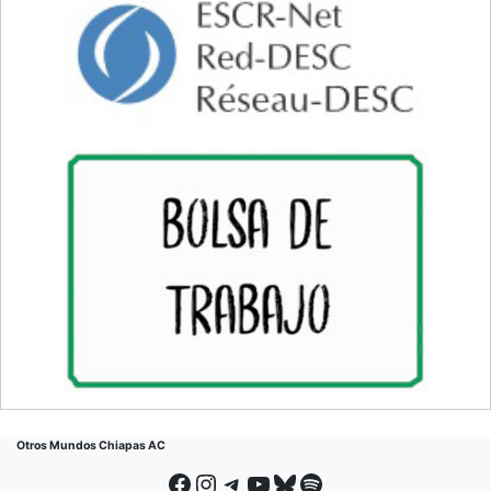
Otros Mundos Chiapas AC
Facebook
Instagram
Telegram
YouTube
Bluesky
Spotify