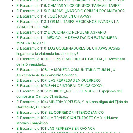
El Escaramujo 117: CHIAPAS Y LOS GRUPOS DE ‘AUTODEFENSA’
El Escaramujo 116: CHIAPAS Y LOS GRUPOS ‘PARAMILITARES’
El Escaramujo 115: CHIAPAS, ¿NARCO O CRIMEN ORGANIZADO?
El Escaramujo 114: ¿QUÉ PASA EN CHIAPAS?
El Escaramujo 113: LOS MILITARES MEXICANOS INVADEN LA
AVIACIÓN DEL PAÍS
El Escaramujo 112: DICCIONARIO POPULAR AGRARIO
El Escaramujo 111 MÉXICO: LA DEVASTACIÓN EXTRANJERA
MINERA EN 2021
El Escaramujo 110: LOS GOBERNADORES DE CHIAPAS ¿Cómo
llegamos a la violencia brutal de hoy?
El Escaramujo 109: EL EPISTEMICIDIO DEL CAPITAL, El Asesinato
de la Diversidad…
El Escaramujo 108: LA MONEDA COMUNITARIA “TÚMIN”, X
Aniversario de la Economía Solidaria
El Escaramujo 107: LAS REPRESAS EN GUERRERO
El Escaramujo 106: SAN CRISTÓBAL DE LOS OXXOs
El Escaramujo 105: MÉXICO: ¿QUÉ ES EL NDC? El Espejismo del
combate al Cambio Climático…
El Escaramujo 104: MINERÍA Y DEUDA, Y la lucha digna del Ejido de
Carrizalillo, Guerrero
El Escaramujo 103: EL CORREDOR INTEROCEÁNICO
El Escaramujo 102: LA TRANSICIÓN ENERGÉTICA Y el Nuevo
Modelo Energético
El Escaramujo 101:LAS REPRESAS EN OAXACA