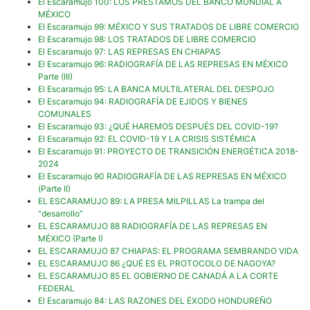
El Escaramujo 100: LOS PRÉSTAMOS DEL BANCO MUNDIAL A
MÉXICO
El Escaramujo 99: MÉXICO Y SUS TRATADOS DE LIBRE COMERCIO
El Escaramujo 98: LOS TRATADOS DE LIBRE COMERCIO
El Escaramujo 97: LAS REPRESAS EN CHIAPAS
El Escaramujo 96: RADIOGRAFÍA DE LAS REPRESAS EN MÉXICO
Parte (III)
El Escaramujo 95: LA BANCA MULTILATERAL DEL DESPOJO
El Escaramujo 94: RADIOGRAFÍA DE EJIDOS Y BIENES
COMUNALES
El Escaramujo 93: ¿QUÉ HAREMOS DESPUÉS DEL COVID-19?
El Escaramujo 92: EL COVID-19 Y LA CRISIS SISTÉMICA
El Escaramujo 91: PROYECTO DE TRANSICIÓN ENERGÉTICA 2018-
2024
El Escaramujo 90 RADIOGRAFÍA DE LAS REPRESAS EN MÉXICO
(Parte II)
EL ESCARAMUJO 89: LA PRESA MILPILLAS La trampa del
“desarrollo”
EL ESCARAMUJO 88 RADIOGRAFÍA DE LAS REPRESAS EN
MÉXICO (Parte I)
EL ESCARAMUJO 87 CHIAPAS: EL PROGRAMA SEMBRANDO VIDA
EL ESCARAMUJO 86 ¿QUÉ ES EL PROTOCOLO DE NAGOYA?
EL ESCARAMUJO 85 EL GOBIERNO DE CANADÁ A LA CORTE
FEDERAL
El Escaramujo 84: LAS RAZONES DEL ÉXODO HONDUREÑO