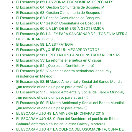
El Escaramujo 65: LAS ZONAS ECONOMICAS ESPECIALES
El Escaramujo 64: Gestión Comunitaria de Bosques IV
El Escaramujo 63: Gestión Comunitaria de Bosques III
El Escaramujo 62: Gestión Comunitaria de Bosques II
El Escaramujo 61: Gestión Comunitaria de Bosques I
El Escaramujo 60: LA LEY DE ENERGÍA GEOTÉRMICA
El Escaramujo 59: LA LEY PARA SANCIONAR DELITOS EN MATERIA
DE HIDROCARBUROS
El Escaramujo 58: LA ESTRATEGIA
El Escaramujo 57: ¿QUÉ ES UN MEGAPROYECTO?
El Escaramujo 56: DIRECTRICES PARA CONSTRUIR REPRESAS
El Escaramujo 55: La reforma energética en Chiapas
El Escaramujo 54: ¿Qué es un Conflicto Minero?
El Escaramujo 53: Violencias contra periodistas, censura y
resistencia en México
El Escaramujo 52: El Marco Ambiental y Social del Banco Mundial,
¿un remedio eficaz o un paso para atrás? (y III)
El Escaramujo 51: El Marco Ambiental y Social del Banco Mundial,
¿un remedio eficaz o un paso para atrás? (II)
El Escaramujo 50: El Marco Ambiental y Social del Banco Mundial,
¿un remedio eficaz o un paso para atrás? (I)
EL ESCARAMUJO 49: LA MINERIA EN CHIAPAS 2015
EL ESCARAMUJO 48: Cañón del Sumidero: el pueblo de Ribera
Cahuaré enfermo a causa de la mina Cales y Morteros
EL ESCARAMUJO 47: LA CUENCA DEL USUMACINTA, CUNA DE