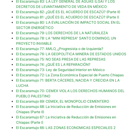
El Escaramujo 83: LA LEY GENERAL DE AGUAS (LGA) Y LOS
DECRETOS DE LEVANTAMIENTO DE VEDA EN MÉXICO
El Escaramujo 82: ¿QUÉ ES EL ACUERDO DE ESCAZÚ? (Parte II)
El Escaramujo 81: ¿QUÉ ES EL ACUERDO DE ESCAZÚ? (Parte I)
El Escaramujo 80: LA EVALUACIÓN DE IMPACTO SOCIAL EN EL
SECTOR ENERGÉTICO
El Escaramujo 79: LOS DERECHOS DE LA NATURALEZA
El Escaramujo 78: LA “MINI REPRESA” SANTO DOMINGO, UN
PROYECTO INVIABLE
El Escaramujo 77: AMLO, ¿Progresista o de Izquierda?
El Escaramujo 76: LA GEOPOLÍTICA MINERA DE ESTADOS UNIDOS
El Escaramujo 75: NO SEAS PRESA DE LAS REPRESAS
El Escaramujo 74: ¿QUÉ ES LA REPARACIÓN?
El Escaramujo 73: Ley de Seguridad Interior en México
El Escaramujo 72: La Zona Económica Especial de Puerto Chiapas
El Escaramujo 71: BERTA CÁCERES, NACIDA Y CRECIDA EN LA
LUCHA
El Escaramujo 70: CEMEX VIOLA LOS DERECHOS HUMANOS DEL
PUEBLO PALESTINO
El Escaramujo 69: CEMEX, EL MONOPOLIO CEMENTERO
El Escaramujo 68: La Iniciativa de Reducción de Emisiones en
Chiapas (Parte II)
El Escaramujo 67: La Iniciativa de Reducción de Emisiones en
Chiapas (Parte I)
El Escaramujo 66: LAS ZONAS ECONOMICAS ESPECIALES 2