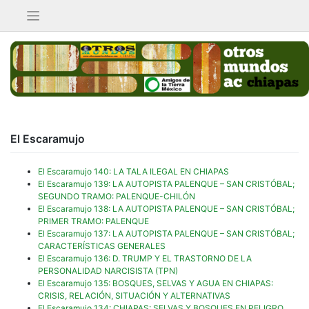
Saltar
al
contenido
El Escaramujo
El Escaramujo 140: LA TALA ILEGAL EN CHIAPAS
El Escaramujo 139: LA AUTOPISTA PALENQUE – SAN CRISTÓBAL;
SEGUNDO TRAMO: PALENQUE-CHILÓN
El Escaramujo 138: LA AUTOPISTA PALENQUE – SAN CRISTÓBAL;
PRIMER TRAMO: PALENQUE
El Escaramujo 137: LA AUTOPISTA PALENQUE – SAN CRISTÓBAL;
CARACTERÍSTICAS GENERALES
El Escaramujo 136: D. TRUMP Y EL TRASTORNO DE LA
PERSONALIDAD NARCISISTA (TPN)
El Escaramujo 135: BOSQUES, SELVAS Y AGUA EN CHIAPAS:
CRISIS, RELACIÓN, SITUACIÓN Y ALTERNATIVAS
El Escaramujo 134: CHIAPAS: SELVAS Y BOSQUES EN PELIGRO