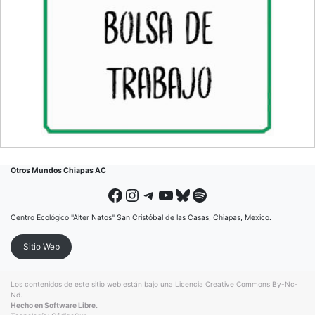
Otros Mundos Chiapas AC
Facebook
Instagram
Telegram
YouTube
Bluesky
Spotify
Centro Ecológico "Alter Natos" San Cristóbal de las Casas, Chiapas, Mexico.
Sitio Web
Los contenidos de este sitio web están bajo una
Licencia Creative Commons By-Nc-
Nd
.
Hecho en Software Libre.