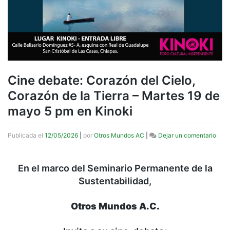
Cine debate: Corazón del Cielo,
Corazón de la Tierra – Martes 19 de
mayo 5 pm en Kinoki
en
Publicada el
12/05/2026
|
por
Otros Mundos AC
|
Dejar un comentario
Cine
deba
Cora
En el marco del Seminario Permanente de la
del
Sustentabilidad,
Cielo
Cora
de
Otros Mundos A.C.
la
Tierr
–