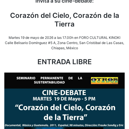
Invita a su cine-debate:
Mart
19
Corazón del Cielo, Corazón de la
de
may
Tierra
5
pm
en
Martes 19 de mayo de 2026 a las 17.00h en FORO CULTURAL KINOKI
Kino
Calle Belisario Domínguez #5 A, Zona Centro, San Cristóbal de Las Casas,
Chiapas, México
ENTRADA LIBRE