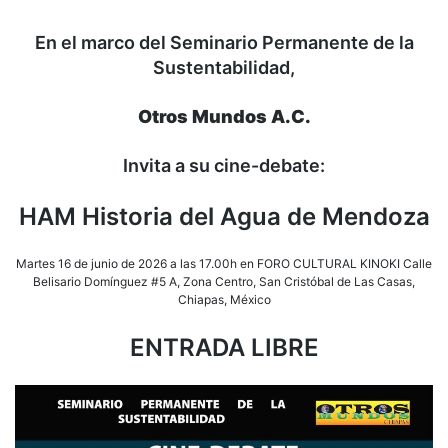
deba
HA
En el marco del Seminario Permanente de la
Histo
Sustentabilidad,
del
Agu
de
Otros Mundos A.C.
Men
–
Mart
Invita a su cine-debate:
16
de
HAM Historia del Agua de Mendoza
junio
5
pm
Martes 16 de junio de 2026 a las 17.00h en FORO CULTURAL KINOKI Calle
en
Belisario Domínguez #5 A, Zona Centro, San Cristóbal de Las Casas,
Kino
Chiapas, México
ENTRADA LIBRE