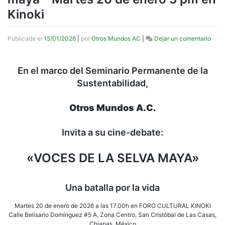
Kinoki
en
Publicada el
15/01/2026
|
por
Otros Mundos AC
|
Dejar un comentario
Cine
deba
Voce
En el marco del Seminario Permanente de la
de
Sustentabilidad,
la
selv
may
Otros Mundos A.C.
–
Mart
20
Invita a su cine-debate:
de
ener
«VOCES DE LA SELVA MAYA»
5
pm
en
Kino
Una batalla por la vida
Martes 20 de enero de 2026 a las 17.00h en FORO CULTURAL KINOKI
Calle Belisario Domínguez #5 A, Zona Centro, San Cristóbal de Las Casas,
Chiapas, México