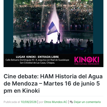
Cine debate: HAM Historia del Agua
de Mendoza – Martes 16 de junio 5
pm en Kinoki
en
Publicada el
10/06/2026
|
por
Otros Mundos AC
|
Dejar un comentario
Cine