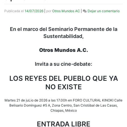
en
Publicada el
14/07/2026
|
por
Otros Mundos AC
|
Dejar un comentario
Cine
deba
Los
En el marco del Seminario Permanente de la
reye
Sustentabilidad,
del
pueb
que
Otros Mundos A.C.
ya
no
exis
Invita a su cine-debate:
Mart
21
LOS REYES DEL PUEBLO QUE YA
de
julio
NO EXISTE
5
pm
en
Martes 21 de juLio de 2026 a las 17.00h en FORO CULTURAL KINOKI Calle
Kino
Belisario Domínguez #5 A, Zona Centro, San Cristóbal de Las Casas,
Chiapas, México
ENTRADA LIBRE