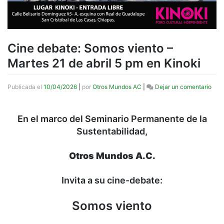
Cine debate: Somos viento –
Martes 21 de abril 5 pm en Kinoki
en
Publicada el
10/04/2026
|
por
Otros Mundos AC
|
Dejar un comentario
Cine
deba
Som
En el marco del Seminario Permanente de la
vien
Sustentabilidad,
–
Mart
21
Otros Mundos A.C.
de
abril
5
Invita a su cine-debate:
pm
en
Somos viento
Kino