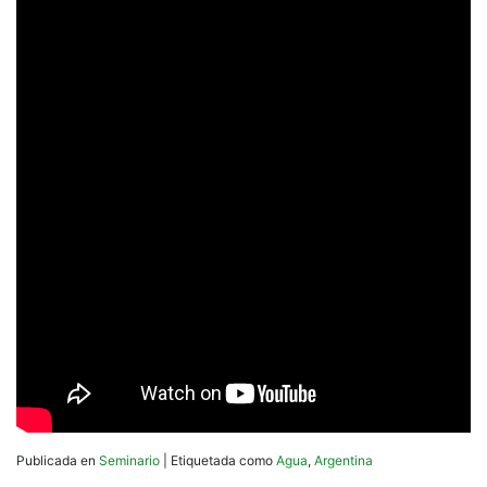
Publicada en
Seminario
|
Etiquetada como
Agua
,
Argentina