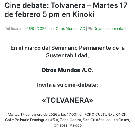
Cine debate: Tolvanera – Martes 17
de febrero 5 pm en Kinoki
en
Publicada el
06/02/2026
|
por
Otros Mundos AC
|
Dejar un comentario
Cine
deba
Tolv
En el marco del Seminario Permanente de la
–
Sustentabilidad,
Mart
17
de
Otros Mundos A.C.
febr
5
pm
Invita a su cine-debate:
en
Kino
«TOLVANERA»
Martes 17 de febrero de 2026 a las 17.00h en FORO CULTURAL KINOKI
Calle Belisario Domínguez #5 A, Zona Centro, San Cristóbal de Las Casas,
Chiapas, México