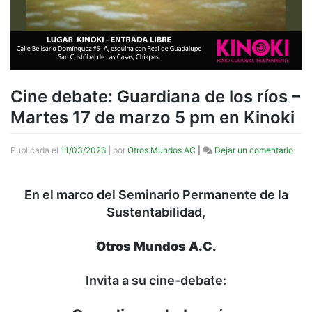
Cine debate: Guardiana de los ríos –
Martes 17 de marzo 5 pm en Kinoki
en
Publicada el
11/03/2026
|
por
Otros Mundos AC
|
Dejar un comentario
Cine
deba
Guar
En el marco del Seminario Permanente de la
de
Sustentabilidad,
los
ríos
–
Otros Mundos A.C.
Mart
17
de
Invita a su cine-debate:
marz
5