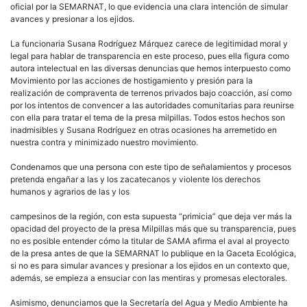
la
oficial por la SEMARNAT, lo que evidencia una clara intención de simular
titul
avances y presionar a los ejidos.
de
la
La funcionaria Susana Rodríguez Márquez carece de legitimidad moral y
Secr
legal para hablar de transparencia en este proceso, pues ella figura como
del
autora intelectual en las diversas denuncias que hemos interpuesto como
Agu
Movimiento por las acciones de hostigamiento y presión para la
y
realización de compraventa de terrenos privados bajo coacción, así como
Med
por los intentos de convencer a las autoridades comunitarias para reunirse
Ambi
con ella para tratar el tema de la presa milpillas. Todos estos hechos son
del
inadmisibles y Susana Rodríguez en otras ocasiones ha arremetido en
Esta
nuestra contra y minimizado nuestro movimiento.
de
Zaca
Condenamos que una persona con este tipo de señalamientos y procesos
pretenda engañar a las y los zacatecanos y violente los derechos
humanos y agrarios de las y los
campesinos de la región, con esta supuesta “primicia” que deja ver más la
opacidad del proyecto de la presa Milpillas más que su transparencia, pues
no es posible entender cómo la titular de SAMA afirma el aval al proyecto
de la presa antes de que la SEMARNAT lo publique en la Gaceta Ecológica,
si no es para simular avances y presionar a los ejidos en un contexto que,
además, se empieza a ensuciar con las mentiras y promesas electorales.
Asimismo, denunciamos que la Secretaría del Agua y Medio Ambiente ha