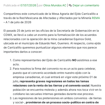
en
Publicada el
07/07/2026
|
por
Otros Mundos AC
|
Dejar un comentario
Posi
del
Compartimos este comunicado de la Mesa Agraria del Ejido Carrizalillo a
Ejid
través de la Red Mexicana de Afectadas y Afectados por la Minería
REMA
Carri
– A 1 de julio de 2026
Guer
ante
El pasado 25 de junio en las oficias de la Secretaría de Gobernación en la
reun
CDMX, se llevó a cabo un evento para la formalización de los acuerdos
con
relacionados con la operación de la mina canadiense Equinox Gold,
la
ubicada en el municipio de Eduardo Neri, Guerrero. Al respecto, como ejido
Secr
de Carrizalillo queremos puntualizar algunos elementos que nos parece
de
importantes darlos a conocer:
Gob
Como representantes del Ejido de Carrizalillo
NO
asistimos a ese
acto.
Para nosotros la firma del convenio no es un acto para celebrar,
puesto que el convenio acordado entre nuestro ejido con la
empresa canadiense, el cual entrará en vigor este próximo 01 de
julio,
representa graves regresiones en todos los temas
relaciones con la renta de las tierras y el convenio social
. Nuestra
población se encuentra molesta y además ahora nos toca vivir en lo
cotidiano las secuelas internas gestadas durante ese proceso.
Las regresiones de las pretensiones en ambos convenios -de tierras
y social-,
provinieron de un proceso socio-político en contra de