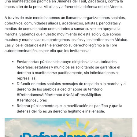
Auto
una manifestación pacífica en Jiménez del Teúl, Zacatecas, contra la
de
imposición de la presa Milpillas y a favor de la defensa del río Atenco.
los
Pue
A través de este medio hacemos un llamado a organizaciones sociales,
¡No
colectivos, comunidades aliadas, académicos, artistas, periodistas y
a
medios de comunicación comunitarios a sumar su voz en apoyo a la
la
marcha. Sabemos que nuestro movimiento no está solo y que somos
Pre
muchos y muchas las que protegemos los ríos y los territorios en México.
Milpi
Las y los ejidatarios están ejerciendo su derecho legítimo a la libre
autodeterminación, es por ello que les invitamos a:
Enviar cartas públicas de apoyo dirigidas a las autoridades
federales, estatales y municipales solicitando se garantice el
derecho a manifestarse pacíficamente, sin intimidaciones ni
represalias.
Difundir en redes sociales mensajes de respaldo a la marcha y al
derecho de los pueblos a decidir sobre su territorio
#DefendamosAlRíoAtenco #NoALaPresaMilpillas
#TerritoriosLibres
Reiterar públicamente que la movilización es pacífica y que la
defensa del río es un derecho legítimo e inalienable.