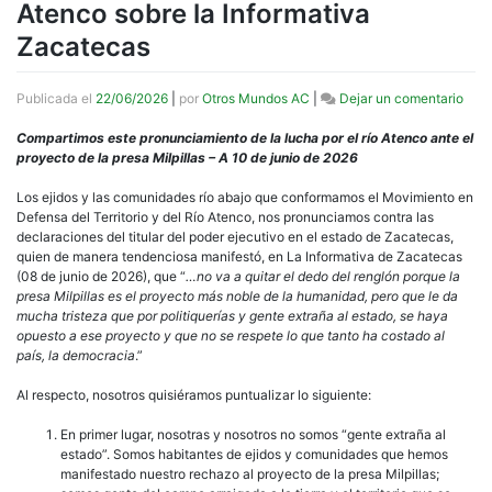
Atenco sobre la Informativa
Zacatecas
en
Publicada el
22/06/2026
|
por
Otros Mundos AC
|
Dejar un comentario
Pron
del
Compartimos este pronunciamiento de la lucha por el río Atenco ante el
Movi
proyecto de la presa Milpillas – A 10 de junio de 2026
en
Defe
Los ejidos y las comunidades río abajo que conformamos el Movimiento en
del
Defensa del Territorio y del Río Atenco, nos pronunciamos contra las
Terri
declaraciones del titular del poder ejecutivo en el estado de Zacatecas,
y
quien de manera tendenciosa manifestó, en La Informativa de Zacatecas
del
(08 de junio de 2026), que “
…no
va a quitar el dedo del renglón porque la
Río
presa Milpillas es el proyecto más noble de la humanidad, pero que le da
Aten
mucha tristeza que por politiquerías y gente extraña al estado, se haya
sobr
opuesto a ese proyecto y que no se respete lo que tanto ha costado al
la
país, la democracia
.”
Info
Zaca
Al respecto, nosotros quisiéramos puntualizar lo siguiente:
En primer lugar, nosotras y nosotros no somos “gente extraña al
estado”. Somos habitantes de ejidos y comunidades que hemos
manifestado nuestro rechazo al proyecto de la presa Milpillas;