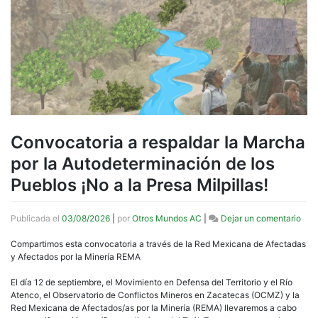
Convocatoria a respaldar la Marcha
por la Autodeterminación de los
Pueblos ¡No a la Presa Milpillas!
en
Publicada el
03/08/2026
|
por
Otros Mundos AC
|
Dejar un comentario
Con
a
Compartimos esta convocatoria a través de la Red Mexicana de Afectadas
resp
y Afectados por la Minería REMA
la
Mar
El día 12 de septiembre, el Movimiento en Defensa del Territorio y el Río
por
Atenco, el Observatorio de Conflictos Mineros en Zacatecas (OCMZ) y la
la
Red Mexicana de Afectados/as por la Minería (REMA) llevaremos a cabo