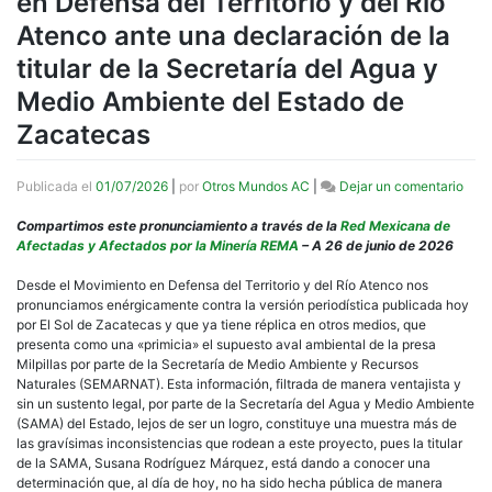
en Defensa del Territorio y del Río
Atenco ante una declaración de la
titular de la Secretaría del Agua y
Medio Ambiente del Estado de
Zacatecas
en
Publicada el
01/07/2026
|
por
Otros Mundos AC
|
Dejar un comentario
Pron
del
Compartimos este pronunciamiento a través de la
Red Mexicana de
Movi
Afectadas y Afectados por la Minería REMA
– A 26 de junio de 2026
en
Defe
Desde el Movimiento en Defensa del Territorio y del Río Atenco nos
del
pronunciamos enérgicamente contra la versión periodística publicada hoy
Terri
por El Sol de Zacatecas y que ya tiene réplica en otros medios, que
y
presenta como una «primicia» el supuesto aval ambiental de la presa
del
Milpillas por parte de la Secretaría de Medio Ambiente y Recursos
Río
Naturales (SEMARNAT). Esta información, filtrada de manera ventajista y
Aten
sin un sustento legal, por parte de la Secretaría del Agua y Medio Ambiente
ante
(SAMA) del Estado, lejos de ser un logro, constituye una muestra más de
una
las gravísimas inconsistencias que rodean a este proyecto, pues la titular
decl
de la SAMA, Susana Rodríguez Márquez, está dando a conocer una
de
determinación que, al día de hoy, no ha sido hecha pública de manera