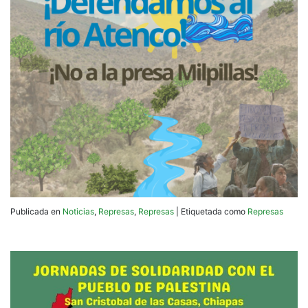
Publicada en
Noticias
,
Represas
,
Represas
|
Etiquetada como
Represas