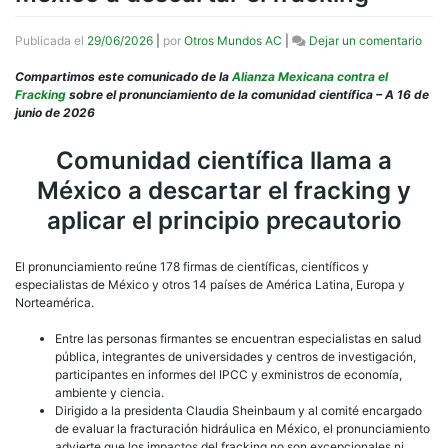
en
Publicada el
29/06/2026
|
por
Otros Mundos AC
|
Dejar un comentario
Com
cient
Compartimos este comunicado de la
Alianza Mexicana contra el
llam
Fracking
sobre el pronunciamiento de la comunidad científica – A 16 de
a
junio de 2026
Méx
a
Comunidad científica llama a
desc
México a descartar el fracking y
el
frac
aplicar el principio precautorio
El pronunciamiento reúne 178 firmas de científicas, científicos y
especialistas de México y otros 14 países de América Latina, Europa y
Norteamérica.
Entre las personas firmantes se encuentran especialistas en salud
pública, integrantes de universidades y centros de investigación,
participantes en informes del IPCC y exministros de economía,
ambiente y ciencia.
Dirigido a la presidenta Claudia Sheinbaum y al comité encargado
de evaluar la fracturación hidráulica en México, el pronunciamiento
advierte que los impactos del fracking no son excepcionales ni