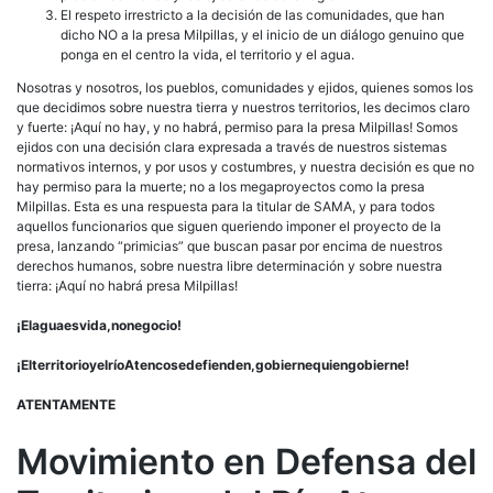
El respeto irrestricto a la decisión de las comunidades, que han
dicho NO a la presa Milpillas, y el inicio de un diálogo genuino que
ponga en el centro la vida, el territorio y el agua.
Nosotras y nosotros, los pueblos, comunidades y ejidos, quienes somos los
que decidimos sobre nuestra tierra y nuestros territorios, les decimos claro
y fuerte: ¡Aquí no hay, y no habrá, permiso para la presa Milpillas! Somos
ejidos con una decisión clara expresada a través de nuestros sistemas
normativos internos, y por usos y costumbres, y nuestra decisión es que no
hay permiso para la muerte; no a los megaproyectos como la presa
Milpillas. Esta es una respuesta para la titular de SAMA, y para todos
aquellos funcionarios que siguen queriendo imponer el proyecto de la
presa, lanzando “primicias” que buscan pasar por encima de nuestros
derechos humanos, sobre nuestra libre determinación y sobre nuestra
tierra: ¡Aquí no habrá presa Milpillas!
¡El
agua
es
vida,
no
negocio!
¡El
territorio
y
el
río
Atenco
se
defienden,
gobierne
quien
gobierne!
ATENTAMENTE
Movimiento en Defensa del