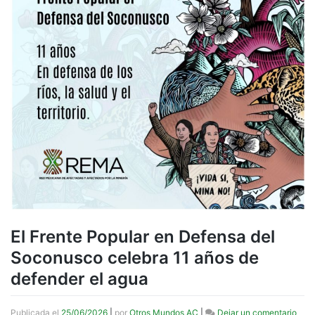
El Frente Popular en Defensa del
Soconusco celebra 11 años de
defender el agua
en
Publicada el
25/06/2026
|
por
Otros Mundos AC
|
Dejar un comentario