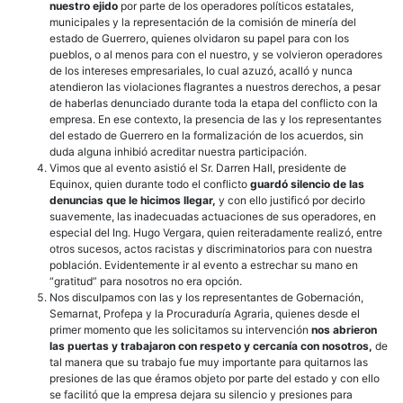
nuestro ejido
por parte de los operadores políticos estatales,
municipales y la representación de la comisión de minería del
estado de Guerrero, quienes olvidaron su papel para con los
pueblos, o al menos para con el nuestro, y se volvieron operadores
de los intereses empresariales, lo cual azuzó, acalló y nunca
atendieron las violaciones flagrantes a nuestros derechos, a pesar
de haberlas denunciado durante toda la etapa del conflicto con la
empresa. En ese contexto, la presencia de las y los representantes
del estado de Guerrero en la formalización de los acuerdos, sin
duda alguna inhibió acreditar nuestra participación.
Vimos que al evento asistió el Sr. Darren Hall, presidente de
Equinox, quien durante todo el conflicto
guardó silencio de las
denuncias que le hicimos llegar,
y con ello justificó por decirlo
suavemente, las inadecuadas actuaciones de sus operadores, en
especial del Ing. Hugo Vergara, quien reiteradamente realizó, entre
otros sucesos, actos racistas y discriminatorios para con nuestra
población. Evidentemente ir al evento a estrechar su mano en
“gratitud” para nosotros no era opción.
Nos disculpamos con las y los representantes de Gobernación,
Semarnat, Profepa y la Procuraduría Agraria, quienes desde el
primer momento que les solicitamos su intervención
nos abrieron
las puertas y trabajaron con respeto y cercanía con nosotros,
de
tal manera que su trabajo fue muy importante para quitarnos las
presiones de las que éramos objeto por parte del estado y con ello
se facilitó que la empresa dejara su silencio y presiones para