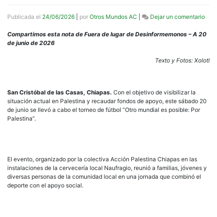
en
Publicada el
24/06/2026
|
por
Otros Mundos AC
|
Dejar un comentario
“Otr
mund
Compartimos esta nota de Fuera de lugar de Desinformemonos – A 20
es
de junio de 2026
posi
Real
Texto y Fotos: Xolotl
torn
de
fútb
San Cristóbal de las Casas, Chiapas.
Con el objetivo de visibilizar la
en
situación actual en Palestina y recaudar fondos de apoyo, este sábado 20
soli
de junio se llevó a cabo el torneo de fútbol “Otro mundial es posible: Por
con
Palestina”.
Pale
en
San
Cris
El evento, organizado por la colectiva Acción Palestina Chiapas en las
instalaciones de la cervecería local Naufragio, reunió a familias, jóvenes y
diversas personas de la comunidad local en una jornada que combinó el
deporte con el apoyo social.