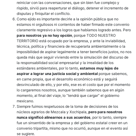
reiniciar con las conversaciones, que sin bien fue complejo y
ríspido, sirvió para reaperturar el diálogo, detener el incremento de
disputas y finiquitar el conflicto.
Como ejido es importante decirle a la opinión pública que no
estamos ni orgullosos ni contentos de haber firmado este convenio
claramente regresivo a los logros que habíamos logrado antes. Pero
para nosotros ya no hay opción
, porque TODO NUESTRO
TERRITORIO está ocupado por la empresa, y ante la inviabilidad,
técnica, política y financiera de recuperarla ambientalmente o la
imposibilidad de aspirar legalmente a tener beneficios justos, no nos
queda más que seguir viviendo entre la simulación del discurso de
la responsabilidad social empresarial y la irrealidad de los
estándares ambientales, por lo tanto,
estamos muy lejos de
aspirar a lograr una justicia social y ambiental
porque sabemos,
en carne propia, que el desarrollo económico está y seguirá
desvinculado de ello, y por ello, ese es el costo que por el momento
lo cargaremos nosotros, aunque también sabemos que en algún
momento, al final del viaje, lo “tendrá que cargar” el gobierno
mexicano.
Siempre fuimos respetuosos de la toma de decisiones de los
núcleos agrarios de Mezcala y Xochipala,
pero para nosotros
nunca significó alinearnos a sus acuerdos
, por lo tanto, siempre
fue un sinsentido de la empresa y del gobierno estatal creer en un
convenio tripartita, mismo que no ocurrió, aunque en el evento así
se sugiere.