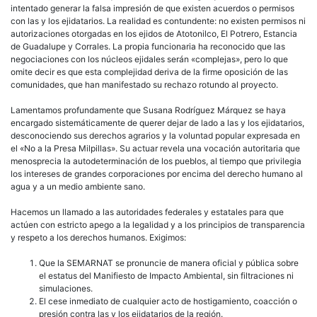
intentado generar la falsa impresión de que existen acuerdos o permisos
con las y los ejidatarios. La realidad es contundente: no existen permisos ni
autorizaciones otorgadas en los ejidos de Atotonilco, El Potrero, Estancia
de Guadalupe y Corrales. La propia funcionaria ha reconocido que las
negociaciones con los núcleos ejidales serán «complejas», pero lo que
omite decir es que esta complejidad deriva de la firme oposición de las
comunidades, que han manifestado su rechazo rotundo al proyecto.
Lamentamos profundamente que Susana Rodríguez Márquez se haya
encargado sistemáticamente de querer dejar de lado a las y los ejidatarios,
desconociendo sus derechos agrarios y la voluntad popular expresada en
el «No a la Presa Milpillas». Su actuar revela una vocación autoritaria que
menosprecia la autodeterminación de los pueblos, al tiempo que privilegia
los intereses de grandes corporaciones por encima del derecho humano al
agua y a un medio ambiente sano.
Hacemos un llamado a las autoridades federales y estatales para que
actúen con estricto apego a la legalidad y a los principios de transparencia
y respeto a los derechos humanos. Exigimos:
Que la SEMARNAT se pronuncie de manera oficial y pública sobre
el estatus del Manifiesto de Impacto Ambiental, sin filtraciones ni
simulaciones.
El cese inmediato de cualquier acto de hostigamiento, coacción o
presión contra las y los ejidatarios de la región.