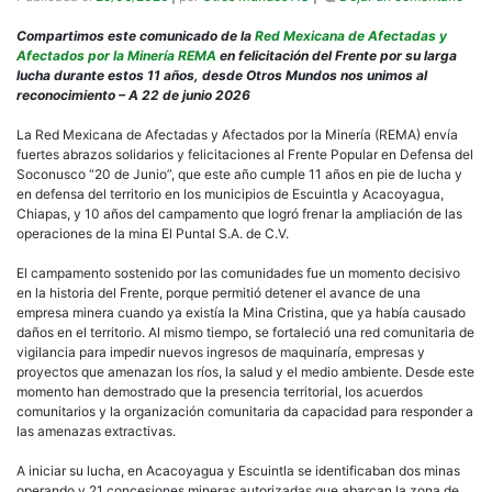
El
Fren
Compartimos este comunicado de la
Red Mexicana de Afectadas y
Popu
Afectados por la Minería REMA
en felicitación del Frente por su larga
en
lucha durante estos 11 años, desde Otros Mundos nos unimos al
Defe
reconocimiento – A 22 de junio 2026
del
Soc
La Red Mexicana de Afectadas y Afectados por la Minería (REMA) envía
cele
fuertes abrazos solidarios y felicitaciones al Frente Popular en Defensa del
11
Soconusco “20 de Junio”, que este año cumple 11 años en pie de lucha y
años
en defensa del territorio en los municipios de Escuintla y Acacoyagua,
de
Chiapas, y 10 años del campamento que logró frenar la ampliación de las
defe
operaciones de la mina El Puntal S.A. de C.V.
el
agu
El campamento sostenido por las comunidades fue un momento decisivo
en la historia del Frente, porque permitió detener el avance de una
empresa minera cuando ya existía la Mina Cristina, que ya había causado
daños en el territorio. Al mismo tiempo, se fortaleció una red comunitaria de
vigilancia para impedir nuevos ingresos de maquinaría, empresas y
proyectos que amenazan los ríos, la salud y el medio ambiente. Desde este
momento han demostrado que la presencia territorial, los acuerdos
comunitarios y la organización comunitaria da capacidad para responder a
las amenazas extractivas.
A iniciar su lucha, en Acacoyagua y Escuintla se identificaban dos minas
operando y 21 concesiones mineras autorizadas que abarcan la zona de