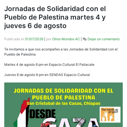
Jornadas de Solidaridad con el
Pueblo de Palestina martes 4 y
jueves 6 de agosto
en
Publicada el
31/07/2026
|
por
Otros Mundos AC
|
Dejar un comentario
Jorn
de
Te invitamos a que nos acompañes a las Jornadas de Solidaridad con el
Soli
Pueblo de Palestina
con
el
Martes 4 de agosto 6 pm en Espacio Cultural El Paliacate
Pueb
de
Jueves 6 de agosto 6 pm en SENDAS Espacio Cultural
Pale
mart
4
y
juev
6
de
agos