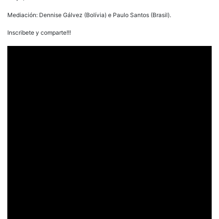
Mediación: Dennise Gálvez (Bolívia) e Paulo Santos (Brasil).
Inscribete y comparte!!!