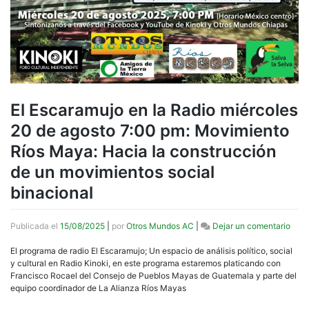
El Escaramujo en la Radio miércoles
20 de agosto 7:00 pm: Movimiento
Ríos Maya: Hacia la construcción
de un movimientos social
binacional
en
Publicada el
15/08/2025
|
por
Otros Mundos AC
|
Dejar un comentario
El
Esca
El programa de radio El Escaramujo; Un espacio de análisis político, social
en
y cultural en Radio Kinoki, en este programa estaremos platicando con
la
Francisco Rocael del Consejo de Pueblos Mayas de Guatemala y parte del
Radi
equipo coordinador de La Alianza Ríos Mayas
miér