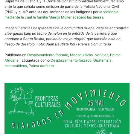
Suprema de Justicia y la Corte de Constitucionalidad también”, reclamó
ante lo que señala como omisión de parte de la Policía Nacional Civil
(PNC) y el MP ante las acusaciones de los indígenas por
la violencia
mediante la cual la familia Maegli Müller acaparó las tierras
.
Imagen:
Familias desplazadas de la comunidad Buena Vista se encuentran
albergadas bajo un techo de nylon en la entrada de la carretera que
conduce a Santa Rosita, población maya q’eqchi’ que también está en
riesgo de desalojo. Foto: Juan Bautista Xol / Prensa Comunitaria
Publicada en
Desplazamiento forzado
,
Monocultivos
,
Noticias
,
Palma
Africana
|
Etiquetada como
Desplazamiento forzado
,
Guatemala
,
monocultivos
,
Palma aceitera