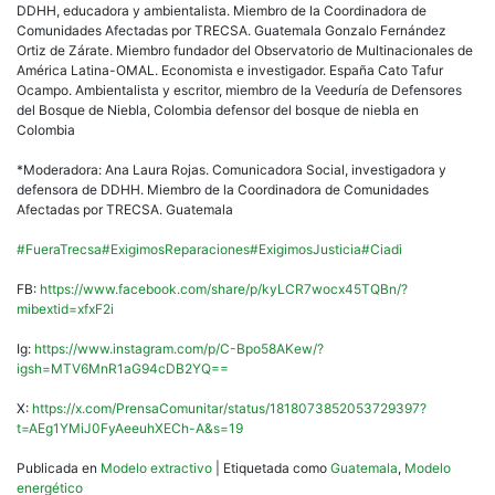
DDHH, educadora y ambientalista. Miembro de la Coordinadora de
Comunidades Afectadas por TRECSA. Guatemala Gonzalo Fernández
Ortiz de Zárate. Miembro fundador del Observatorio de Multinacionales de
América Latina-OMAL. Economista e investigador. España Cato Tafur
Ocampo. Ambientalista y escritor, miembro de la Veeduría de Defensores
del Bosque de Niebla, Colombia defensor del bosque de niebla en
Colombia
*Moderadora: Ana Laura Rojas. Comunicadora Social, investigadora y
defensora de DDHH. Miembro de la Coordinadora de Comunidades
Afectadas por TRECSA. Guatemala
#FueraTrecsa
#ExigimosReparaciones
#ExigimosJusticia
#Ciadi
FB:
https://www.facebook.com/share/p/kyLCR7wocx45TQBn/?
mibextid=xfxF2i
Ig:
https://www.instagram.com/p/C-Bpo58AKew/?
igsh=MTV6MnR1aG94cDB2YQ==
X:
https://x.com/PrensaComunitar/status/1818073852053729397?
t=AEg1YMiJ0FyAeeuhXECh-A&s=19
Publicada en
Modelo extractivo
|
Etiquetada como
Guatemala
,
Modelo
energético