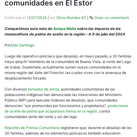
comunidades en El Estor
en
Publicada el
12/07/2024
|
por
Otros Mundos AC
|
Dejar un comentario
Guat
Pobl
Compartimos esta nota de
Avispa Midia
sobre los impacto de los
may
monocultivos de palma de aceite en la región – A 9 de julio del 2024
q’eqc
aler
Por
Aldo Santiago
ame
de
Luego del operativo policiaco que desalojó, en mayo pasado, a 30 familias
desa
maya q’eqchi’ miembros de la comunidad de Buena Vista, al norte del Lago
cont
de Izabal, Guatemala, actualmente suman nueve comunidades en la
nue
misma región del Valle del Polochic las cuales viven con la amenaza de
com
desplazamiento forzado.
en
El
Con diversos
llamados de alerta
, autoridades comunitarias de las
Esto
poblaciones indígenas han denunciado las intenciones del Ministerio
Público (MP) para ejecutar órdenes de desalojo, que comunidades
denuncian “son promovidos por funcionarios y propietarios”,
productores
de aceite de palma que acapararon tierras en la región
, contra
comunidades tanto del norte y sur del lago.
Reportes de Prensa Comunitaria
registraron que, durante el desalojo de las
30 familias, además de los elementos policiacos también estuvieron