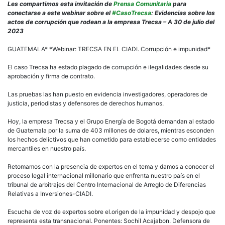
TRE
Les compartimos esta invitación de
Prensa Comunitaria
para
EN
conectarse a este webinar sobre el
#CasoTrecsa
: Evidencias sobre los
EL
actos de corrupción que rodean a la empresa Trecsa – A 30 de julio del
CIAD
2023
Corr
e
GUATEMALA* *Webinar: TRECSA EN EL CIADI. Corrupción e impunidad*
impu
–
El caso Trecsa ha estado plagado de corrupción e ilegalidades desde su
Jue
aprobación y firma de contrato.
1
de
Las pruebas las han puesto en evidencia investigadores, operadores de
agos
justicia, periodistas y defensores de derechos humanos.
1
pm
Hoy, la empresa Trecsa y el Grupo Energía de Bogotá demandan al estado
de Guatemala por la suma de 403 millones de dolares, mientras esconden
los hechos delictivos que han cometido para establecerse como entidades
mercantiles en nuestro país.
Retomamos con la presencia de expertos en el tema y damos a conocer el
proceso legal internacional millonario que enfrenta nuestro país en el
tribunal de arbitrajes del Centro Internacional de Arreglo de Diferencias
Relativas a Inversiones-CIADI.
Escucha de voz de expertos sobre el.origen de la impunidad y despojo que
representa esta transnacional. Ponentes: Sochil Acajabon. Defensora de