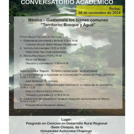
miér
6
de
novi
9:30
am
en
sede
de
Posg
CHA
en
San
Cris