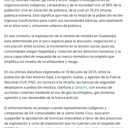
organizaciones indígenas, campesinas y de la sociedad civil, el 56% de la
población vive en situación de pobreza, de la cual un 16.2% afronta
pobreza extrema. Esto significa que más de la mitad de la población recibe
ingresos insuficientes para cubrir sus necesidades básicas, principalmente
en el área rural y cinturones urbanos de pobreza.
En ese contexto, la explotación de la minería de metales en Guatemala
está determinada por el poco espacio para la discusión, negociación y
vinculación entre actores; el incremento en la tensión social, pues las
comunidades alegan ilegalidad y violación de los derechos humanos; y la
poca capacidad de respuesta de un marco normativo incompleto que
amplifica los niveles de incertidumbre y riesgo.
En los últimos disturbios registrados el 19 de junio de 2025, entre la
población de San Antonio Sejá, Livingston, Izabal, y agentes de la Policía
Nacional Civil, PNC, en rechazo a la minería, las fuerzas de seguridad
desalojaron a población mestiza, Garífuna y
Q’eqch’i
, con exceso de
acciones violentas mediante el uso de gas lacrimógeno, gas pimienta,
agresión y uso desmedido de la fuerza policial.
El enfrentamiento se produjo cuando representantes indígenas y
campesinos de 54 comunidades de la sierra Santa Cruz, buscaron
suspender la aprobación de licencias extendidas a favor de dos proyectos
de explotación y ocho de exploración que no cuentan con el respaldo del