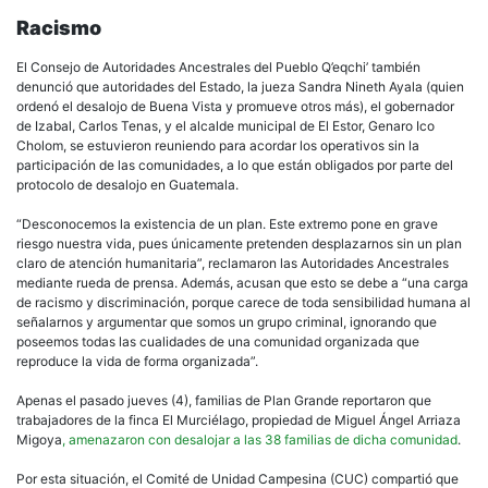
Racismo
El Consejo de Autoridades Ancestrales del Pueblo Q’eqchi’ también
denunció que autoridades del Estado, la jueza Sandra Nineth Ayala (quien
ordenó el desalojo de Buena Vista y promueve otros más), el gobernador
de Izabal, Carlos Tenas, y el alcalde municipal de El Estor, Genaro Ico
Cholom, se estuvieron reuniendo para acordar los operativos sin la
participación de las comunidades, a lo que están obligados por parte del
protocolo de desalojo en Guatemala.
“Desconocemos la existencia de un plan. Este extremo pone en grave
riesgo nuestra vida, pues únicamente pretenden desplazarnos sin un plan
claro de atención humanitaria”, reclamaron las Autoridades Ancestrales
mediante rueda de prensa. Además, acusan que esto se debe a “una carga
de racismo y discriminación, porque carece de toda sensibilidad humana al
señalarnos y argumentar que somos un grupo criminal, ignorando que
poseemos todas las cualidades de una comunidad organizada que
reproduce la vida de forma organizada”.
Apenas el pasado jueves (4), familias de Plan Grande reportaron que
trabajadores de la finca El Murciélago, propiedad de Miguel Ángel Arriaza
Migoya
, amenazaron con desalojar a las 38 familias de dicha comunidad
.
Por esta situación, el Comité de Unidad Campesina (CUC) compartió que