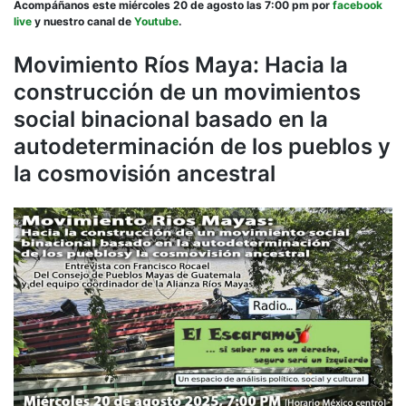
20
Acompáñanos este miércoles 20 de agosto las 7:00 pm por
facebook
de
live
y nuestro canal de
Youtube
.
agos
7:00
Movimiento Ríos Maya: Hacia la
pm:
construcción de un movimientos
Movi
Ríos
social binacional basado en la
Maya
Haci
autodeterminación de los pueblos y
la
la cosmovisión ancestral
cons
de
un
movi
socia
bina