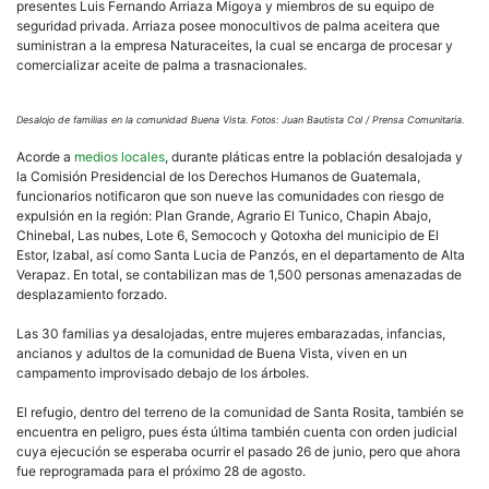
presentes Luis Fernando Arriaza Migoya y miembros de su equipo de
seguridad privada. Arriaza posee monocultivos de palma aceitera que
suministran a la empresa Naturaceites, la cual se encarga de procesar y
comercializar aceite de palma a trasnacionales.
Desalojo de familias en la comunidad Buena Vista. Fotos: Juan Bautista Col / Prensa Comunitaria.
Acorde a
medios locales
, durante pláticas entre la población desalojada y
la Comisión Presidencial de los Derechos Humanos de Guatemala,
funcionarios notificaron que son nueve las comunidades con riesgo de
expulsión en la región: Plan Grande, Agrario El Tunico, Chapin Abajo,
Chinebal, Las nubes, Lote 6, Semococh y Qotoxha del municipio de El
Estor, Izabal, así como Santa Lucia de Panzós, en el departamento de Alta
Verapaz. En total, se contabilizan mas de 1,500 personas amenazadas de
desplazamiento forzado.
Las 30 familias ya desalojadas, entre mujeres embarazadas, infancias,
ancianos y adultos de la comunidad de Buena Vista, viven en un
campamento improvisado debajo de los árboles.
El refugio, dentro del terreno de la comunidad de Santa Rosita, también se
encuentra en peligro, pues ésta última también cuenta con orden judicial
cuya ejecución se esperaba ocurrir el pasado 26 de junio, pero que ahora
fue reprogramada para el próximo 28 de agosto.