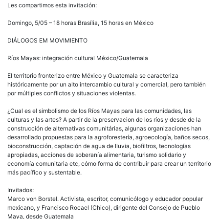
en
Les compartimos esta invitación:
Mov
Ríos
Domingo, 5/05 – 18 horas Brasília, 15 horas en México
May
inte
DIÁLOGOS EM MOVIMIENTO
cult
Méx
Ríos Mayas: integración cultural México/Guatemala
–
Dom
El territorio fronterizo entre México y Guatemala se caracteriza
5
históricamente por un alto intercambio cultural y comercial, pero también
de
por múltiples conflictos y situaciones violentas.
may
3
¿Cual es el simbolismo de los Ríos Mayas para las comunidades, las
pm
culturas y las artes? A partir de la preservacion de los ríos y desde de la
construcción de alternativas comunitárias, algunas organizaciones han
desarrollado propuestas para la agroforestería, agroecología, baños secos,
bioconstrucción, captación de agua de lluvia, biofiltros, tecnologías
apropiadas, acciones de soberanía alimentaria, turismo solidario y
economía comunitaria etc, cómo forma de contribuir para crear un territorio
más pacífico y sustentable.
Invitados:
Marco von Borstel. Activista, escritor, comunicólogo y educador popular
mexicano, y Francisco Rocael (Chico), dirigente del Consejo de Pueblo
Maya, desde Guatemala