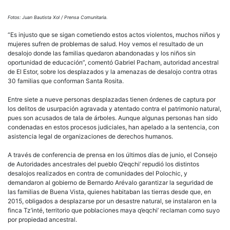
Fotos: Juan Bautista Xol / Prensa Comunitaria.
“Es injusto que se sigan cometiendo estos actos violentos, muchos niños y
mujeres sufren de problemas de salud. Hoy vemos el resultado de un
desalojo donde las familias quedaron abandonadas y los niños sin
oportunidad de educación”, comentó Gabriel Pacham, autoridad ancestral
de El Estor, sobre los desplazados y la amenazas de desalojo contra otras
30 familias que conforman Santa Rosita.
Entre siete a nueve personas desplazadas tienen órdenes de captura por
los delitos de usurpación agravada y atentado contra el patrimonio natural,
pues son acusados de tala de árboles. Aunque algunas personas han sido
condenadas en estos procesos judiciales, han apelado a la sentencia, con
asistencia legal de organizaciones de derechos humanos.
A través de conferencia de prensa en los últimos días de junio, el Consejo
de Autoridades ancestrales del pueblo Q’eqchi’ repudió los distintos
desalojos realizados en contra de comunidades del Polochic, y
demandaron al gobierno de Bernardo Arévalo garantizar la seguridad de
las familias de Buena Vista, quienes habitaban las tierras desde que, en
2015, obligados a desplazarse por un desastre natural, se instalaron en la
finca Tz’inté, territorio que poblaciones maya q’eqchi’ reclaman como suyo
por propiedad ancestral.