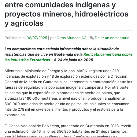
entre comunidades indígenas y
proyectos mineros, hidroeléctricos
y agrícolas
en
Publicada el
08/07/2025
|
por
Otros Mundos AC
|
Dejar un comentario
Gua
dest
Les compartimos este artículo información sobre la situación de
por
resistencias que se vive en Guatemala de la
Red Latinoamericana sobre
la
las Industrias Extractivas
– A 24 de junio de 2025
viol
cau
Mientras el Ministerio de Energía y Minas, MARN, registra unas 319
por
licencias de explotación y 18 de exploración extendidas por la Dirección
conf
General de Minería en Guatemala, se incrementa la confrontación entre las
terri
fuerzas de seguridad y la población indígena y campesina. Por otra parte,
entr
se estima que la expansión de plantaciones de aceite de palma, que
com
alcanza las 180,000 hectáreas a nivel nacional, producen anualmente
indí
800,000 toneladas de aceite crudo de palma, de las cuales se consumen
y
más de 278 mil en diversos alimentos y productos y el resto es para la
proy
exportación.
mine
hidr
El Censo Nacional de Población, practicado en Guatemala en 2018, revela
y
una estimación de 16 millones 356,950 habitantes en 21 departamentos,
agrí
con 22 idiomas mayas, garífuna y xinca. Según investigaciones de