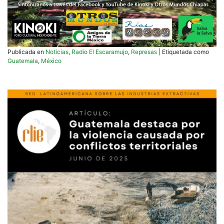
Publicada en
Noticias
,
Radio El Escaramujo
,
Represas
|
Etiquetada como
Guatemala
,
México