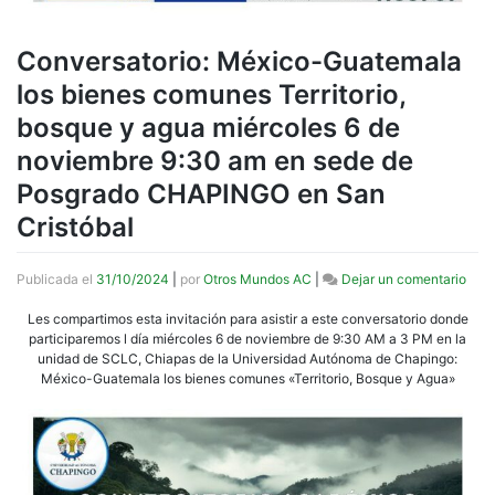
Conversatorio: México-Guatemala
los bienes comunes Territorio,
bosque y agua miércoles 6 de
noviembre 9:30 am en sede de
Posgrado CHAPINGO en San
Cristóbal
en
Publicada el
31/10/2024
|
por
Otros Mundos AC
|
Dejar un comentario
Conv
Méxi
Les compartimos esta invitación para asistir a este conversatorio donde
Gua
participaremos l día miércoles 6 de noviembre de 9:30 AM a 3 PM en la
los
unidad de SCLC, Chiapas de la Universidad Autónoma de Chapingo:
bien
México-Guatemala los bienes comunes «Territorio, Bosque y Agua»
com
Terri
bos
y
agu