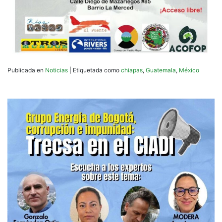
Publicada en
Noticias
|
Etiquetada como
chiapas
,
Guatemala
,
México