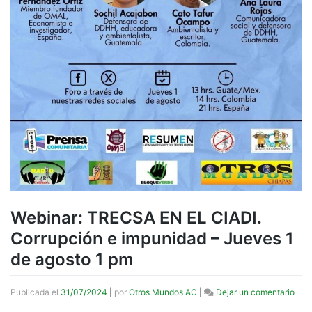
Webinar: TRECSA EN EL CIADI.
Corrupción e impunidad – Jueves 1
de agosto 1 pm
en
Publicada el
31/07/2024
|
por
Otros Mundos AC
|
Dejar un comentario
Webi