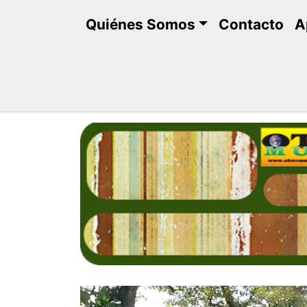
Saltar
Quiénes Somos
Contacto
A
al
contenido