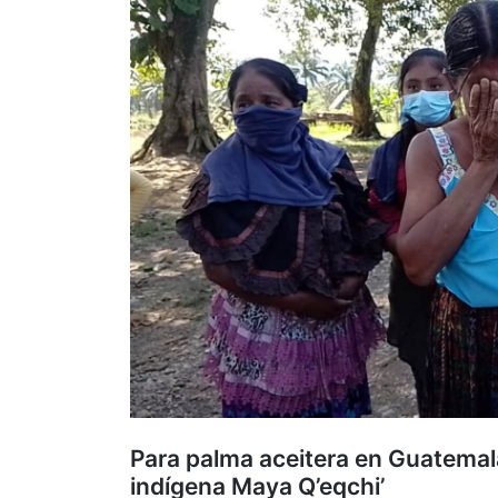
Para palma aceitera en Guatema
indígena Maya Q’eqchi’