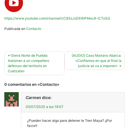
https://www.youtube.com/channel/UC83sJsDEiRIFMec8-iCToSQ
Publicada en
Contacto
Navegación
Sierra Norte de Puebla:
[AUDIO] Caso Mariano Abarca:
Asesinan a un compañero
«Confiamos en que al final la
de
defensor del territorio en
justicia se va a imponer»
entradas
Cuetzalan
0 comentarios en «
Contacto
»
Carmen
dice:
05/07/2020 a las 19:07
¿Pueden hacer algo para detener le Tren Maya? ¡¡Por
favor!!