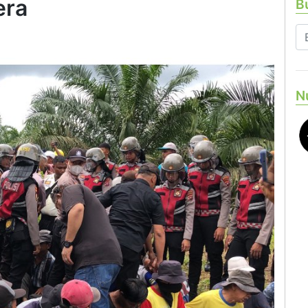
era
Bu
N