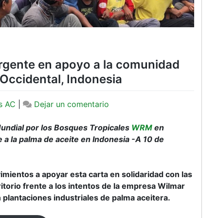
urgente en apoyo a la comunidad
Occidental, Indonesia
en
s AC
|
Dejar un comentario
¡Firmen
esta
undial por los Bosques Tropicales
WRM
en
carta!
 a la palma de aceite en Indonesia -A 10 de
Acción
urgente
en
ientos a apoyar esta carta en solidaridad con las
apoyo
itorio frente a los intentos de la empresa Wilmar
a
n plantaciones industriales de palma aceitera.
la