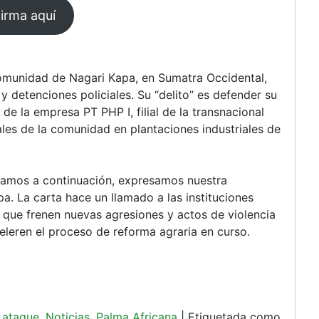
comunidad
irma aquí
de
Nagari
Kapa,
en
omunidad de Nagari Kapa, en Sumatra Occidental,
Sumatra
y detenciones policiales. Su “delito” es defender su
Occidental,
s de la empresa PT PHP I, filial de la transnacional
Indonesia
zales de la comunidad en plantaciones industriales de
tamos a continuación, expresamos nuestra
a. La carta hace un llamado a las instituciones
a que frenen nuevas agresiones y actos de violencia
leren el proceso de reforma agraria en curso.
 ataque
,
Noticias
,
Palma Africana
|
Etiquetada como