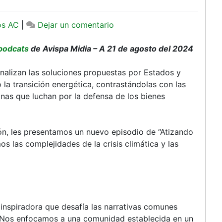
en
os AC
|
Dejar un comentario
Podcast:
Atizando
podcats
de Avispa Midia – A 21 de agosto del 2024
el
Avispero:
nalizan las soluciones propuestas por Estados y
Alternativas
 la transición energética, contrastándolas con las
energéticas:
nas que luchan por la defensa de los bienes
una
experiencia
en
ón, les presentamos un nuevo episodio de “Atizando
Honduras
s las complejidades de la crisis climática y las
 inspiradora que desafía las narrativas comunes
ad. Nos enfocamos a una comunidad establecida en un