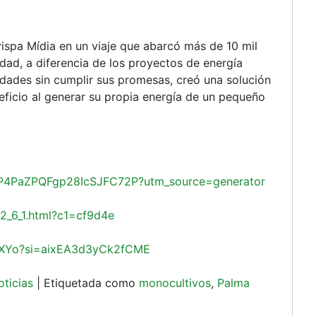
ispa Mídia en un viaje que abarcó más de 10 mil
ad, a diferencia de los proyectos de energía
ades sin cumplir sus promesas, creó una solución
ficio al generar su propia energía de un pequeño
/4P4PaZPQFgp28IcSJFC72P?utm_source=generator
2_6_1.html?c1=cf9d4e
lXYo?si=aixEA3d3yCk2fCME
oticias
|
Etiquetada como
monocultivos
,
Palma