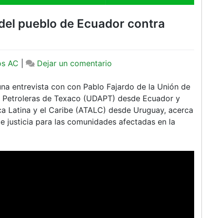
del pueblo de Ecuador contra
en
os AC
|
Dejar un comentario
Programa
especial:La
na entrevista con con Pablo Fajardo de la Unión de
lucha
s Petroleras de Texaco (UDAPT) desde Ecuador y
del
ca Latina y el Caribe (ATALC) desde Uruguay, acerca
pueblo
e justicia para las comunidades afectadas en la
de
Ecuador
contra
Chevron