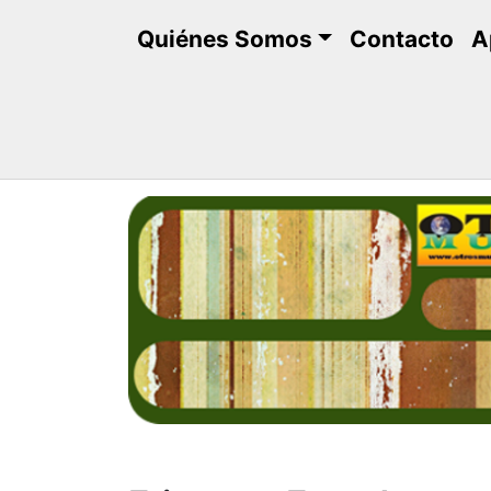
Saltar
Quiénes Somos
Contacto
A
al
contenido