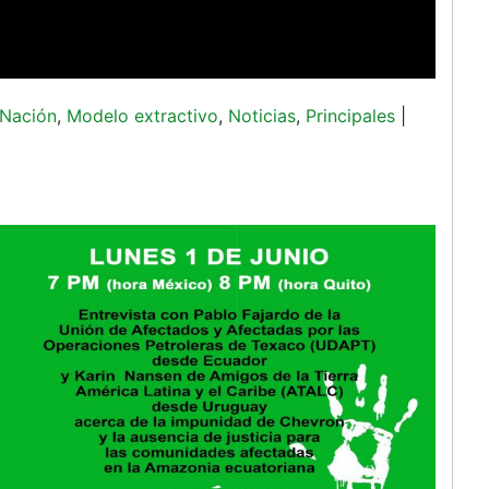
 Nación
,
Modelo extractivo
,
Noticias
,
Principales
|