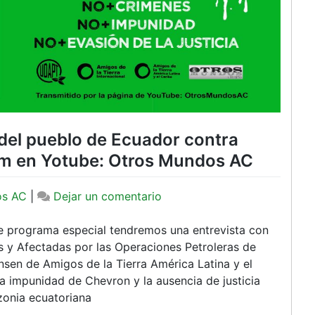
del pueblo de Ecuador contra
 pm en Yotube: Otros Mundos AC
en
os AC
|
Dejar un comentario
Programa
especial:La
e programa especial tendremos una entrevista con
lucha
s y Afectadas por las Operaciones Petroleras de
del
en de Amigos de la Tierra América Latina y el
pueblo
 impunidad de Chevron y la ausencia de justicia
de
zonia ecuatoriana
Ecuador