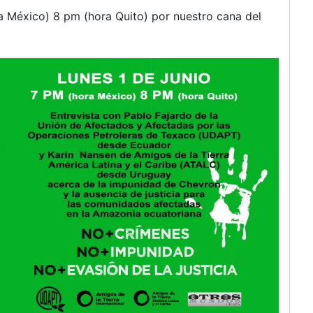
contra
a México) 8 pm (hora Quito) por nuestro cana del
Chevron
lunes
1
de
junio
7
pm
en
Yotube:
Otros
Mundos
AC