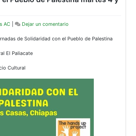
en
s AC
|
Dejar un comentario
Jornadas
de
rnadas de Solidaridad con el Pueblo de Palestina
Solidaridad
con
l El Paliacate
el
Pueblo
io Cultural
de
Palestina
martes
4
y
jueves
6
de
agosto