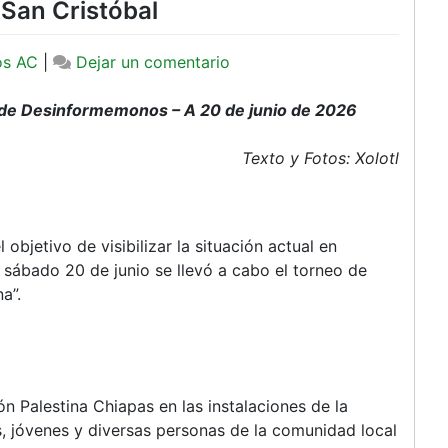
 San Cristóbal
en
os AC
|
Dejar un comentario
“Otro
mundial
 de Desinformemonos – A 20 de junio de 2026
es
posible”:
Texto y Fotos: Xolotl
Realizan
torneo
de
 objetivo de visibilizar la situación actual en
fútbol
 sábado 20 de junio se llevó a cabo el torneo de
en
a”.
solidaridad
con
Palestina
en
San
ón Palestina Chiapas en las instalaciones de la
Cristóbal
as, jóvenes y diversas personas de la comunidad local