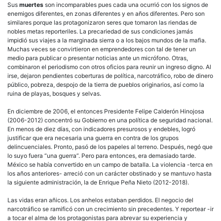
Sus
muertes
son incomparables pues cada una ocurrió con los signos de
enemigos diferentes, en zonas diferentes y en años diferentes. Pero son
similares porque las protagonizaron seres que tomaron las riendas de
nobles metas reporteriles. La precariedad de sus condiciones jamás
impidió sus viajes a la marginada sierra o a los bajos mundos de la mafia.
Muchas veces se convirtieron en emprendedores con tal de tener un
medio para publicar o presentar noticias ante un micrófono. Otras,
combinaron el periodismo con otros oficios para reunir un ingreso digno. Al
irse, dejaron pendientes coberturas de política, narcotráfico, robo de dinero
público, pobreza, despojo de la tierra de pueblos originarios, así como la
ruina de playas, bosques y selvas.
En diciembre de 2006, el entonces Presidente Felipe Calderón Hinojosa
(2006-2012) concentró su Gobierno en una política de seguridad nacional.
En menos de diez días, con indicadores presurosos y endebles, logró
justificar que era necesaria una guerra en contra de los grupos
delincuenciales. Pronto, pasó de los papeles al terreno. Después, negó que
lo suyo fuera “una guerra”. Pero para entonces, era demasiado tarde.
México se había convertido en un campo de batalla. La violencia -terca en
los años anteriores- arreció con un carácter obstinado y se mantuvo hasta
la siguiente administración, la de Enrique Peña Nieto (2012-2018).
Las vidas eran añicos. Los anhelos estaban perdidos. El negocio del
narcotráfico se ramificó con un crecimiento sin precedentes. Y reportear -ir
a tocar el alma de los protagonistas para abrevar su experiencia y