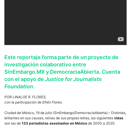
Este reportaje forma parte de un proyecto de
investigación colaborativo entre
SinEmbargo.MX y DemocraciaAbierta. Cuenta
con el apoyo de
Justice for Journalists
Foundation
.
POR LINALOE R. FLORES,
con la participación de Efrén Flores.
Ciudad de México, 19 de julio (SinEmbargo/DemocraciaAbierta).– Distintas,
brillantes en sus causas, reinas de sus propias letras, las siguientes
vidas
son las de
133 periodistas asesinados en México
de 2000 a 2020.