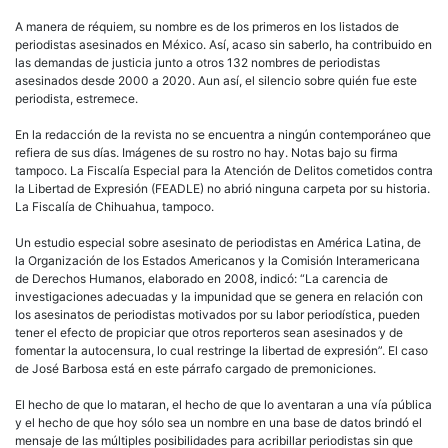
A manera de réquiem, su nombre es de los primeros en los listados de
periodistas asesinados en México. Así, acaso sin saberlo, ha contribuido en
las demandas de justicia junto a otros 132 nombres de periodistas
asesinados desde 2000 a 2020. Aun así, el silencio sobre quién fue este
periodista, estremece.
En la redacción de la revista no se encuentra a ningún contemporáneo que
refiera de sus días. Imágenes de su rostro no hay. Notas bajo su firma
tampoco. La Fiscalía Especial para la Atención de Delitos cometidos contra
la Libertad de Expresión (FEADLE) no abrió ninguna carpeta por su historia.
La Fiscalía de Chihuahua, tampoco.
Un estudio especial sobre asesinato de periodistas en América Latina, de
la Organización de los Estados Americanos y la Comisión Interamericana
de Derechos Humanos, elaborado en 2008, indicó: “La carencia de
investigaciones adecuadas y la impunidad que se genera en relación con
los asesinatos de periodistas motivados por su labor periodística, pueden
tener el efecto de propiciar que otros reporteros sean asesinados y de
fomentar la autocensura, lo cual restringe la libertad de expresión”. El caso
de José Barbosa está en este párrafo cargado de premoniciones.
El hecho de que lo mataran, el hecho de que lo aventaran a una vía pública
y el hecho de que hoy sólo sea un nombre en una base de datos brindó el
mensaje de las múltiples posibilidades para acribillar periodistas sin que