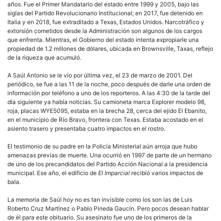
años. Fue el Primer Mandatario del estado entre 1999 y 2005, bajo las
siglas del Partido Revolucionario Institucional; en 2017, fue detenido en
Italia y en 2018, fue extraditado a Texas, Estados Unidos. Narcotráfico y
extorsión cometidos desde la Administración son algunos de los cargos
que enfrenta. Mientras, el Gobierno del estado intenta expropiarle una
propiedad de 1.2 millones de dólares, ubicada en Brownsville, Taxas, reflejo
de la riqueza que acumuló.
A Saúl Antonio se le vio por última vez, el 23 de marzo de 2001. Del
periódico, se fue a las 11 de la noche, poco después de darle una orden de
información por teléfono a uno de los reporteros. A las 4:30 de la tarde del
día siguiente ya había noticias. Su camioneta marca Explorer modelo 98,
roja, placas WYE5095, estaba en la brecha 28, cerca del ejido El Ebanito,
en el municipio de Río Bravo, frontera con Texas. Estaba acostado en el
asiento trasero y presentaba cuatro impactos en el rostro.
El testimonio de su padre en la Policía Ministerial aún arroja que hubo
amenazas previas de muerte. Una ocurrió en 1997 de parte de un hermano
de uno de los precandidatos del Partido Acción Nacional a la presidencia
municipal. Ese año, el edificio de
El Imparcial
recibió varios impactos de
bala.
La memoria de Saúl hoy no es tan invisible como los son las de Luis
Roberto Cruz Martínez o Pablo Pineda Gaucín. Pero pocos desean hablar
de él para este obituario. Su asesinato fue uno de los primeros de la