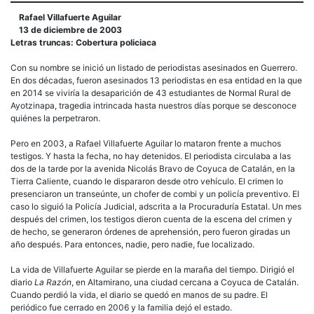
Rafael Villafuerte Aguilar
13 de diciembre de 2003
Letras truncas: Cobertura policiaca
Con su nombre se inició un listado de periodistas asesinados en Guerrero.
En dos décadas, fueron asesinados 13 periodistas en esa entidad en la que
en 2014 se viviría la desaparición de 43 estudiantes de Normal Rural de
Ayotzinapa, tragedia intrincada hasta nuestros días porque se desconoce
quiénes la perpetraron.
Pero en 2003, a Rafael Villafuerte Aguilar lo mataron frente a muchos
testigos. Y hasta la fecha, no hay detenidos. El periodista circulaba a las
dos de la tarde por la avenida Nicolás Bravo de Coyuca de Catalán, en la
Tierra Caliente, cuando le dispararon desde otro vehículo. El crimen lo
presenciaron un transeúnte, un chofer de combi y un policía preventivo. El
caso lo siguió la Policía Judicial, adscrita a la Procuraduría Estatal. Un mes
después del crimen, los testigos dieron cuenta de la escena del crimen y
de hecho, se generaron órdenes de aprehensión, pero fueron giradas un
año después. Para entonces, nadie, pero nadie, fue localizado.
La vida de Villafuerte Aguilar se pierde en la maraña del tiempo. Dirigió el
diario
La Razón
, en Altamirano, una ciudad cercana a Coyuca de Catalán.
Cuando perdió la vida, el diario se quedó en manos de su padre. El
periódico fue cerrado en 2006 y la familia dejó el estado.