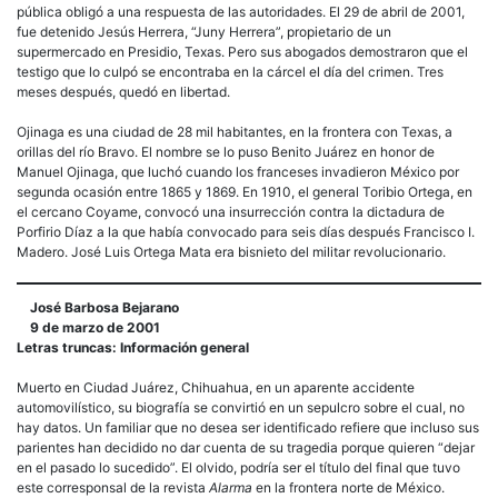
pública obligó a una respuesta de las autoridades. El 29 de abril de 2001,
fue detenido Jesús Herrera, “Juny Herrera”, propietario de un
supermercado en Presidio, Texas. Pero sus abogados demostraron que el
testigo que lo culpó se encontraba en la cárcel el día del crimen. Tres
meses después, quedó en libertad.
Ojinaga es una ciudad de 28 mil habitantes, en la frontera con Texas, a
orillas del río Bravo. El nombre se lo puso Benito Juárez en honor de
Manuel Ojinaga, que luchó cuando los franceses invadieron México por
segunda ocasión entre 1865 y 1869. En 1910, el general Toribio Ortega, en
el cercano Coyame, convocó una insurrección contra la dictadura de
Porfirio Díaz a la que había convocado para seis días después Francisco I.
Madero. José Luis Ortega Mata era bisnieto del militar revolucionario.
José Barbosa Bejarano
9 de marzo de 2001
Letras truncas: Información general
Muerto en Ciudad Juárez, Chihuahua, en un aparente accidente
automovilístico, su biografía se convirtió en un sepulcro sobre el cual, no
hay datos. Un familiar que no desea ser identificado refiere que incluso sus
parientes han decidido no dar cuenta de su tragedia porque quieren “dejar
en el pasado lo sucedido”. El olvido, podría ser el título del final que tuvo
este corresponsal de la revista
Alarma
en la frontera norte de México.