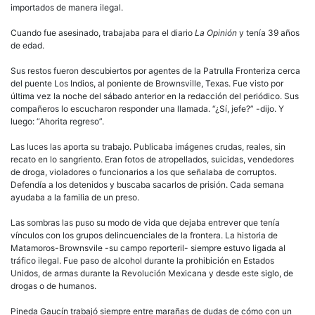
importados de manera ilegal.
Cuando fue asesinado, trabajaba para el diario
La Opinión
y tenía 39 años
de edad.
Sus restos fueron descubiertos por agentes de la Patrulla Fronteriza cerca
del puente Los Indios, al poniente de Brownsville, Texas. Fue visto por
última vez la noche del sábado anterior en la redacción del periódico. Sus
compañeros lo escucharon responder una llamada. “¿Sí, jefe?” -dijo. Y
luego: “Ahorita regreso”.
Las luces las aporta su trabajo. Publicaba imágenes crudas, reales, sin
recato en lo sangriento. Eran fotos de atropellados, suicidas, vendedores
de droga, violadores o funcionarios a los que señalaba de corruptos.
Defendía a los detenidos y buscaba sacarlos de prisión. Cada semana
ayudaba a la familia de un preso.
Las sombras las puso su modo de vida que dejaba entrever que tenía
vínculos con los grupos delincuenciales de la frontera. La historia de
Matamoros-Brownsvile -su campo reporteril- siempre estuvo ligada al
tráfico ilegal. Fue paso de alcohol durante la prohibición en Estados
Unidos, de armas durante la Revolución Mexicana y desde este siglo, de
drogas o de humanos.
Pineda Gaucín trabajó siempre entre marañas de dudas de cómo con un