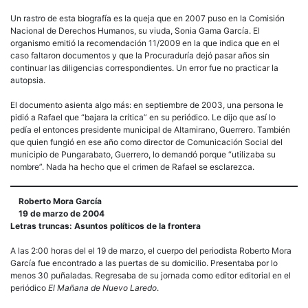
Un rastro de esta biografía es la queja que en 2007 puso en la Comisión
Nacional de Derechos Humanos, su viuda, Sonia Gama García. El
organismo emitió la recomendación 11/2009 en la que indica que en el
caso faltaron documentos y que la Procuraduría dejó pasar años sin
continuar las diligencias correspondientes. Un error fue no practicar la
autopsia.
El documento asienta algo más: en septiembre de 2003, una persona le
pidió a Rafael que “bajara la crítica” en su periódico. Le dijo que así lo
pedía el entonces presidente municipal de Altamirano, Guerrero. También
que quien fungió en ese año como director de Comunicación Social del
municipio de Pungarabato, Guerrero, lo demandó porque “utilizaba su
nombre”. Nada ha hecho que el crimen de Rafael se esclarezca.
Roberto Mora García
19 de marzo de 2004
Letras truncas: Asuntos políticos de la frontera
A las 2:00 horas del el 19 de marzo, el cuerpo del periodista Roberto Mora
García fue encontrado a las puertas de su domicilio. Presentaba por lo
menos 30 puñaladas. Regresaba de su jornada como editor editorial en el
periódico
El Mañana de Nuevo Laredo
.