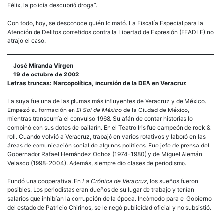
Félix, la policía descubrió droga”.
Con todo, hoy, se desconoce quién lo mató. La Fiscalía Especial para la
Atención de Delitos cometidos contra la Libertad de Expresión (FEADLE) no
atrajo el caso.
José Miranda Virgen
19 de octubre de 2002
Letras truncas: Narcopolítica, incursión de la DEA en Veracruz
La suya fue una de las plumas más influyentes de Veracruz y de México.
Empezó su formación en
El Sol de México
de la Ciudad de México,
mientras transcurría el convulso 1968. Su afán de contar historias lo
combinó con sus dotes de bailarín. En el Teatro Iris fue campeón de rock &
roll. Cuando volvió a Veracruz, trabajó en varios rotativos y laboró en las
áreas de comunicación social de algunos políticos. Fue jefe de prensa del
Gobernador Rafael Hernández Ochoa (1974-1980) y de Miguel Alemán
Velasco (1998-2004). Además, siempre dio clases de periodismo.
Fundó una cooperativa. En
La Crónica de Veracruz
, los sueños fueron
posibles. Los periodistas eran dueños de su lugar de trabajo y tenían
salarios que inhibían la corrupción de la época. Incómodo para el Gobierno
del estado de Patricio Chirinos, se le negó publicidad oficial y no subsistió.