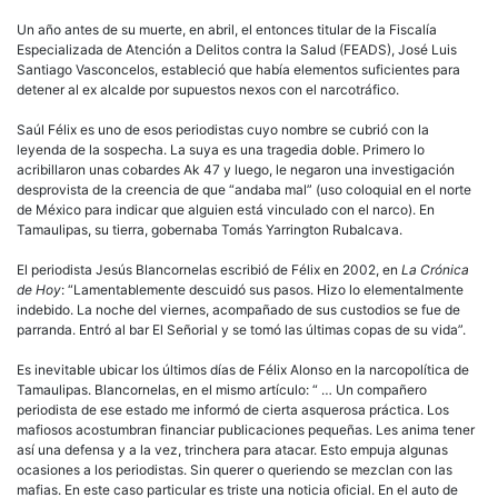
Un año antes de su muerte, en abril, el entonces titular de la Fiscalía
Especializada de Atención a Delitos contra la Salud (FEADS), José Luis
Santiago Vasconcelos, estableció que había elementos suficientes para
detener al ex alcalde por supuestos nexos con el narcotráfico.
Saúl Félix es uno de esos periodistas cuyo nombre se cubrió con la
leyenda de la sospecha. La suya es una tragedia doble. Primero lo
acribillaron unas cobardes Ak 47 y luego, le negaron una investigación
desprovista de la creencia de que “andaba mal” (uso coloquial en el norte
de México para indicar que alguien está vinculado con el narco). En
Tamaulipas, su tierra, gobernaba Tomás Yarrington Rubalcava.
El periodista Jesús Blancornelas escribió de Félix en 2002, en
La Crónica
de Hoy
: “Lamentablemente descuidó sus pasos. Hizo lo elementalmente
indebido. La noche del viernes, acompañado de sus custodios se fue de
parranda. Entró al bar El Señorial y se tomó las últimas copas de su vida”.
Es inevitable ubicar los últimos días de Félix Alonso en la narcopolítica de
Tamaulipas. Blancornelas, en el mismo artículo: “ … Un compañero
periodista de ese estado me informó de cierta asquerosa práctica. Los
mafiosos acostumbran financiar publicaciones pequeñas. Les anima tener
así una defensa y a la vez, trinchera para atacar. Esto empuja algunas
ocasiones a los periodistas. Sin querer o queriendo se mezclan con las
mafias. En este caso particular es triste una noticia oficial. En el auto de