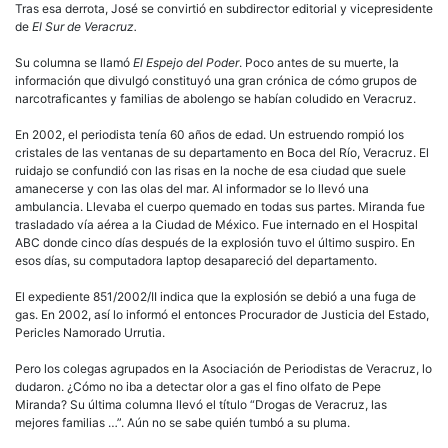
Tras esa derrota, José se convirtió en subdirector editorial y vicepresidente
de
El Sur de Veracruz.
Su columna se llamó
El Espejo del Poder
. Poco antes de su muerte, la
información que divulgó constituyó una gran crónica de cómo grupos de
narcotraficantes y familias de abolengo se habían coludido en Veracruz.
En 2002, el periodista tenía 60 años de edad. Un estruendo rompió los
cristales de las ventanas de su departamento en Boca del Río, Veracruz. El
ruidajo se confundió con las risas en la noche de esa ciudad que suele
amanecerse y con las olas del mar. Al informador se lo llevó una
ambulancia. Llevaba el cuerpo quemado en todas sus partes. Miranda fue
trasladado vía aérea a la Ciudad de México. Fue internado en el Hospital
ABC donde cinco días después de la explosión tuvo el último suspiro. En
esos días, su computadora laptop desapareció del departamento.
El expediente 851/2002/II indica que la explosión se debió a una fuga de
gas. En 2002, así lo informó el entonces Procurador de Justicia del Estado,
Pericles Namorado Urrutia.
Pero los colegas agrupados en la Asociación de Periodistas de Veracruz, lo
dudaron. ¿Cómo no iba a detectar olor a gas el fino olfato de Pepe
Miranda? Su última columna llevó el título “Drogas de Veracruz, las
mejores familias …”. Aún no se sabe quién tumbó a su pluma.