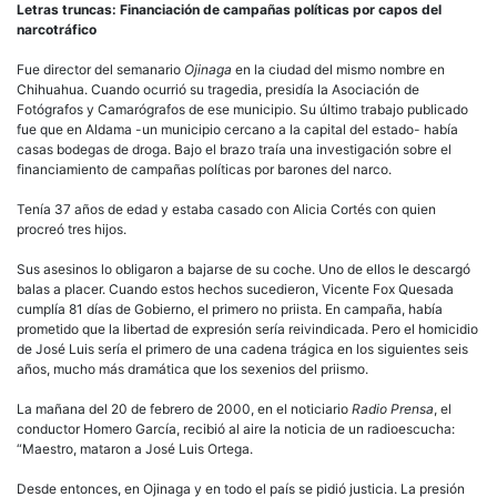
Letras truncas: Financiación de campañas políticas por capos del
narcotráfico
Fue director del semanario
Ojinaga
en la ciudad del mismo nombre en
Chihuahua. Cuando ocurrió su tragedia, presidía la Asociación de
Fotógrafos y Camarógrafos de ese municipio. Su último trabajo publicado
fue que en Aldama -un municipio cercano a la capital del estado- había
casas bodegas de droga. Bajo el brazo traía una investigación sobre el
financiamiento de campañas políticas por barones del narco.
Tenía 37 años de edad y estaba casado con Alicia Cortés con quien
procreó tres hijos.
Sus asesinos lo obligaron a bajarse de su coche. Uno de ellos le descargó
balas a placer. Cuando estos hechos sucedieron, Vicente Fox Quesada
cumplía 81 días de Gobierno, el primero no priista. En campaña, había
prometido que la libertad de expresión sería reivindicada. Pero el homicidio
de José Luis sería el primero de una cadena trágica en los siguientes seis
años, mucho más dramática que los sexenios del priismo.
La mañana del 20 de febrero de 2000, en el noticiario
Radio Prensa
, el
conductor Homero García, recibió al aire la noticia de un radioescucha:
“Maestro, mataron a José Luis Ortega.
Desde entonces, en Ojinaga y en todo el país se pidió justicia. La presión