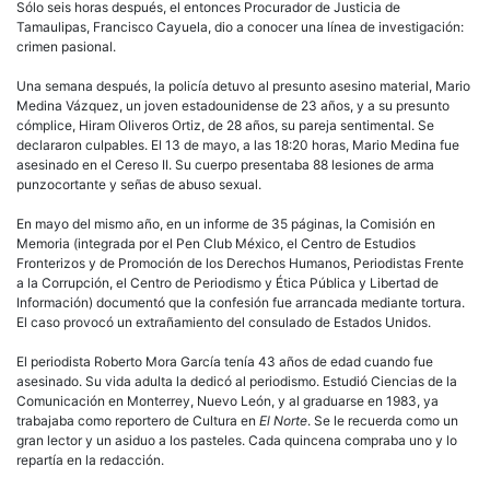
Sólo seis horas después, el entonces Procurador de Justicia de
Tamaulipas, Francisco Cayuela, dio a conocer una línea de investigación:
crimen pasional.
Una semana después, la policía detuvo al presunto asesino material, Mario
Medina Vázquez, un joven estadounidense de 23 años, y a su presunto
cómplice, Hiram Oliveros Ortiz, de 28 años, su pareja sentimental. Se
declararon culpables. El 13 de mayo, a las 18:20 horas, Mario Medina fue
asesinado en el Cereso II. Su cuerpo presentaba 88 lesiones de arma
punzocortante y señas de abuso sexual.
En mayo del mismo año, en un informe de 35 páginas, la Comisión en
Memoria (integrada por el Pen Club México, el Centro de Estudios
Fronterizos y de Promoción de los Derechos Humanos, Periodistas Frente
a la Corrupción, el Centro de Periodismo y Ética Pública y Libertad de
Información) documentó que la confesión fue arrancada mediante tortura.
El caso provocó un extrañamiento del consulado de Estados Unidos.
El periodista Roberto Mora García tenía 43 años de edad cuando fue
asesinado. Su vida adulta la dedicó al periodismo. Estudió Ciencias de la
Comunicación en Monterrey, Nuevo León, y al graduarse en 1983, ya
trabajaba como reportero de Cultura en
El Norte
. Se le recuerda como un
gran lector y un asiduo a los pasteles. Cada quincena compraba uno y lo
repartía en la redacción.