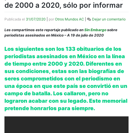
de 2000 a 2020, sólo por informar
en
Publicada el
31/07/2020
|
por
Otros Mundos AC
|
Dejar un comentario
Esta
son
Les compartimos este reportaje publicado en
Sin Embargo
sobre
las
periodistas asesinados en México – A 19 de julio de 2020
133
hist
Los siguientes son los 133 obituarios de los
de
periodistas asesinados en México en la línea
133
peri
de tiempo entre 2000 y 2020. Diferentes en
ases
sus condiciones, estas son las biografías de
en
seres comprometidos con el periodismo en
Méxi
de
una época en que este país se convirtió en un
200
campo de batalla. Los callaron, pero no
a
202
lograron acabar con su legado. Este memorial
sólo
pretende honrarlos para siempre.
por
info