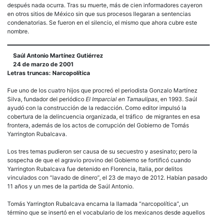
después nada ocurra. Tras su muerte, más de cien informadores cayeron
en otros sitios de México sin que sus procesos llegaran a sentencias
condenatorias. Se fueron en el silencio, el mismo que ahora cubre este
nombre.
Saúl Antonio Martínez Gutiérrez
24 de marzo de 2001
Letras truncas: Narcopolítica
Fue uno de los cuatro hijos que procreó el periodista Gonzalo Martínez
Silva, fundador del periódico
El Imparcial en Tamaulipas
, en 1993. Saúl
ayudó con la construcción de la redacción. Como editor impulsó la
cobertura de la delincuencia organizada, el tráfico de migrantes en esa
frontera, además de los actos de corrupción del Gobierno de Tomás
Yarrington Rubalcava.
Los tres temas pudieron ser causa de su secuestro y asesinato; pero la
sospecha de que el agravio provino del Gobierno se fortificó cuando
Yarrington Rubalcava fue detenido en Florencia, Italia, por delitos
vinculados con “lavado de dinero”, el 23 de mayo de 2012. Habían pasado
11 años y un mes de la partida de Saúl Antonio.
Tomás Yarrington Rubalcava encarna la llamada “narcopolítica”, un
término que se insertó en el vocabulario de los mexicanos desde aquellos