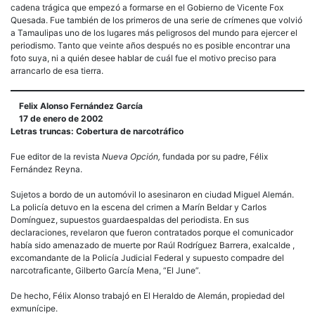
cadena trágica que empezó a formarse en el Gobierno de Vicente Fox
Quesada. Fue también de los primeros de una serie de crímenes que volvió
a Tamaulipas uno de los lugares más peligrosos del mundo para ejercer el
periodismo. Tanto que veinte años después no es posible encontrar una
foto suya, ni a quién desee hablar de cuál fue el motivo preciso para
arrancarlo de esa tierra.
Felix Alonso Fernández García
17 de enero de 2002
Letras truncas: Cobertura de narcotráfico
Fue editor de la revista
Nueva Opción,
fundada por su padre, Félix
Fernández Reyna.
Sujetos a bordo de un automóvil lo asesinaron en ciudad Miguel Alemán.
La policía detuvo en la escena del crimen a Marín Beldar y Carlos
Domínguez, supuestos guardaespaldas del periodista. En sus
declaraciones, revelaron que fueron contratados porque el comunicador
había sido amenazado de muerte por Raúl Rodríguez Barrera, exalcalde ,
excomandante de la Policía Judicial Federal y supuesto compadre del
narcotraficante, Gilberto García Mena, “El June”.
De hecho, Félix Alonso trabajó en El Heraldo de Alemán, propiedad del
exmunícipe.