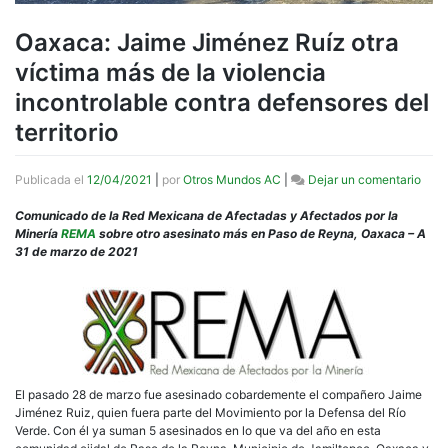
Oaxaca: Jaime Jiménez Ruíz otra
víctima más de la violencia
incontrolable contra defensores del
territorio
en
Publicada el
12/04/2021
|
por
Otros Mundos AC
|
Dejar un comentario
Oaxa
Jaim
Comunicado de la Red Mexicana de Afectadas y Afectados por la
Jimé
Minería
REMA
sobre otro asesinato más en Paso de Reyna, Oaxaca – A
Ruíz
31 de marzo de 2021
otra
víct
más
de
la
viol
inco
El pasado 28 de marzo fue asesinado cobardemente el compañero Jaime
cont
Jiménez Ruiz, quien fuera parte del Movimiento por la Defensa del Río
defe
Verde. Con él ya suman 5 asesinados en lo que va del año en esta
del