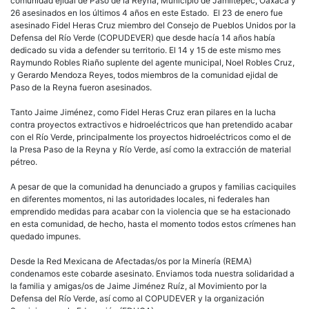
comunidad ejidal de Paso de la Reyna, Municipio de Jamiltepec, Oaxaca y
terri
26 asesinados en los últimos 4 años en este Estado. El 23 de enero fue
asesinado Fidel Heras Cruz miembro del Consejo de Pueblos Unidos por la
Defensa del Río Verde (COPUDEVER) que desde hacía 14 años había
dedicado su vida a defender su territorio. El 14 y 15 de este mismo mes
Raymundo Robles Riaño suplente del agente municipal, Noel Robles Cruz,
y Gerardo Mendoza Reyes, todos miembros de la comunidad ejidal de
Paso de la Reyna fueron asesinados.
Tanto Jaime Jiménez, como Fidel Heras Cruz eran pilares en la lucha
contra proyectos extractivos e hidroeléctricos que han pretendido acabar
con el Río Verde, principalmente los proyectos hidroeléctricos como el de
la Presa Paso de la Reyna y Río Verde, así como la extracción de material
pétreo.
A pesar de que la comunidad ha denunciado a grupos y familias caciquiles
en diferentes momentos, ni las autoridades locales, ni federales han
emprendido medidas para acabar con la violencia que se ha estacionado
en esta comunidad, de hecho, hasta el momento todos estos crímenes han
quedado impunes.
Desde la Red Mexicana de Afectadas/os por la Minería (REMA)
condenamos este cobarde asesinato. Enviamos toda nuestra solidaridad a
la familia y amigas/os de Jaime Jiménez Ruíz, al Movimiento por la
Defensa del Río Verde, así como al COPUDEVER y la organización