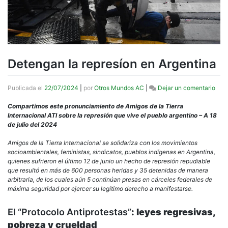
Detengan la represíon en Argentina
en
Publicada el
22/07/2024
|
por
Otros Mundos AC
|
Dejar un comentario
Det
la
Compartimos este pronunciamiento de Amigos de la Tierra
repr
Internacional ATI sobre la represión que vive el pueblo argentino – A 18
en
de julio del 2024
Arge
Amigos de la Tierra Internacional se solidariza con los movimientos
socioambientales, feministas, sindicatos, pueblos indígenas en Argentina,
quienes sufrieron el último 12 de junio un hecho de represión repudiable
que resultó en más de 600 personas heridas y 35 detenidas de manera
arbitraria, de los cuales aún 5 continúan presas en cárceles federales de
máxima seguridad por ejercer su legítimo derecho a manifestarse.
El “Protocolo Antiprotestas”
: leyes regresivas,
pobreza y crueldad