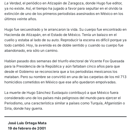
La Verdad
, el periódico en Atizapán de Zaragoza, donde Hugo fue editor,
ya no existe. Así, el tiempo ha jugado a favor para sepultar en el olvido la
extinción de uno de los primeros periodistas asesinados en México en los
últimos veinte años.
Hugo fue secuestrado y le arrancaron la vida. Su cuerpo fue encontrado en
Hacienda de Atizapán, en el Estado de México. Tenía un balazo en el
cuello y estaba al lado de su auto. Reproducir la escena es difícil porque ya
todo cambió. Hoy, la avenida es de doble sentido y cuando su cuerpo fue
abandonado, era sólo un camino.
Habían pasado dos semanas del triunfo electoral de Vicente Fox Quesada
para la Presidencia de la República y aún faltaban cinco años para que
desde el Gobierno se reconociera que a los periodistas mexicanos los
mataban. Pero su nombre se convirtió en una de las carpetas de los mil 713
homicidios cometidos en México que ese año quedaron empolvadas.
La muerte de Hugo Sánchez Eustaquio contribuyó a que México fuera
considerado uno de los países más peligrosos del mundo para ejercer el
Periodismo, una característica similar a países como Turquía, Afganistán o
Siria, donde hay guerra.
José Luis Ortega Mata
19 de febrero de 2001