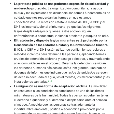
La protesta pública es una poderosa expresión de solidaridad y
un derecho protegido.
La organización comunitaria, la ayuda
mutua y las expresiones de disidencia son formas fundamentales de
cuidado que nos recuerdan las formas en que estamos
conectadas/os. La represión estatal a manos del ICE, la CBP y el
DHS es inconstitucional e inhumana, ya que las/os migrantes,
las/os desplazadas/os y quienes las/os apoyan siguen
enfrentándose a secuestros, violencia creciente y ataques de odio.
El trato justo y digno de las/os migrantes está protegido por la
Constitución de los Estados Unidos y la Convención de Ginebra.
El ICE, la CBP y el DHS están utilizando perfilamientos raciales y
métodos violentos para detener a las personas, aplicando formas
crueles de detención arbitraria y castigo colectivo, y traumatizando
a las comunidades en el proceso. Durante la detención, se violan
los derechos humanos básicos de las/os inmigrantes. Han habido
docenas de informes que indican que las/os detenidas/os carecen
de acceso adecuado al agua, los alimentos, los medicamentos y las
3
4
instalaciones sanitarias.
La migración es una forma de adaptación al clima.
La movilidad
en respuesta a las condiciones cambiantes es uno de los ritmos
más naturales de la humanidad. Todas las personas deberían tener
el derecho a quedarse y el derecho a desplazarse ante el colapso
climático. A medida que las personas se trasladan ante la
incertidumbre ambiental, política o económica provocada por la
intervención de potencias imperiales como Estados Unidos y las