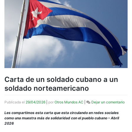
Carta de un soldado cubano a un
soldado norteamericano
en
Publicada el
29/04/2026
|
por
Otros Mundos AC
|
Dejar un comentario
Cart
de
Les compartimos esta carta que esta circulando en redes sociales
un
como una muestra más de solidaridad con el pueblo cubano – Abril
sold
2026
cub