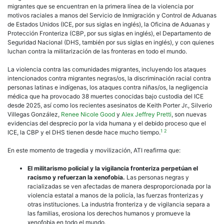
ICE
migrantes que se encuentran en la primera línea de la violencia por
y
motivos raciales a manos del Servicio de Inmigración y Control de Aduanas
otra
de Estados Unidos (ICE, por sus siglas en inglés), la Oficina de Aduanas y
fuer
Protección Fronteriza (CBP, por sus siglas en inglés), el Departamento de
de
Seguridad Nacional (DHS, también por sus siglas en inglés), y con quienes
segu
luchan contra la militarización de las fronteras en todo el mundo.
esta
en
La violencia contra las comunidades migrantes, incluyendo los ataques
EE.
intencionados contra migrantes negras/os, la discriminación racial contra
UU.
personas latinas e indígenas, los ataques contra niñas/os, la negligencia
médica que ha provocado 38 muertes conocidas bajo custodia del ICE
desde 2025, así como los recientes asesinatos de Keith Porter Jr., Silverio
Villegas González,
Renee Nicole Good
y
Alex Jeffrey Pretti
, son nuevas
evidencias del desprecio por la vida humana y el debido proceso que el
1
2
ICE, la CBP y el DHS tienen desde hace mucho tiempo.
En este momento de tragedia y movilización, ATI reafirma que:
El militarismo policial y la vigilancia fronteriza perpetúan el
racismo y refuerzan la xenofobia.
Las personas negras y
racializadas se ven afectadas de manera desproporcionada por la
violencia estatal a manos de la policía, las fuerzas fronterizas y
otras instituciones. La industria fronteriza y de vigilancia separa a
las familias, erosiona los derechos humanos y promueve la
xenofobia en todo el mundo.