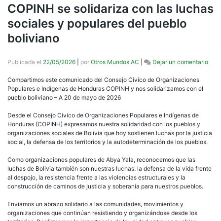
COPINH se solidariza con las luchas
sociales y populares del pueblo
boliviano
en
Publicada el
22/05/2026
|
por
Otros Mundos AC
|
Dejar un comentario
COP
se
Compartimos este comunicado del Consejo Civico de Organizaciones
solid
Populares e Indígenas de Honduras COPINH y nos solidarizamos con el
con
pueblo boliviano – A 20 de mayo de 2026
las
luch
Desde el Consejo Cívico de Organizaciones Populares e Indígenas de
soci
Honduras (COPINH) expresamos nuestra solidaridad con los pueblos y
y
organizaciones sociales de Bolivia que hoy sostienen luchas por la justicia
popu
social, la defensa de los territorios y la autodeterminación de los pueblos.
del
pueb
Como organizaciones populares de Abya Yala, reconocemos que las
boli
luchas de Bolivia también son nuestras luchas: la defensa de la vida frente
al despojo, la resistencia frente a las violencias estructurales y la
construcción de caminos de justicia y soberanía para nuestros pueblos.
Enviamos un abrazo solidario a las comunidades, movimientos y
organizaciones que continúan resistiendo y organizándose desde los