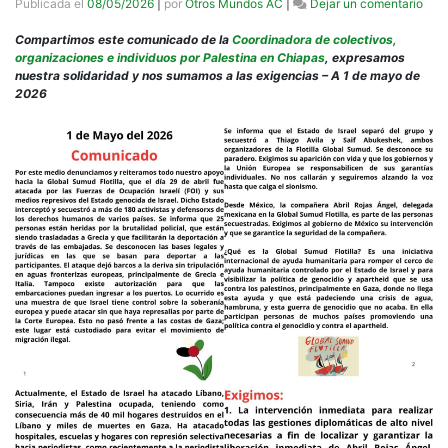
en
Publicada el
08/05/2026
|
por
Otros Mundos AC
|
Dejar un comentario
Cole
orga
Compartimos este comunicado de la
Coordinadora de colectivos,
e
organizaciones e individuos por Palestina en Chiapas
, expresamos
indi
nuestra solidaridad y nos sumamos a las exigencias – A 1 de mayo de
por
2026
Pale
en
Chi
se
soli
con
Glob
Sum
Floti