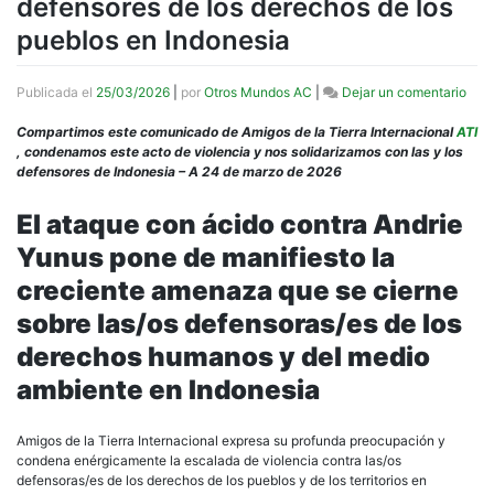
defensores de los derechos de los
pueblos en Indonesia
en
Publicada el
25/03/2026
|
por
Otros Mundos AC
|
Dejar un comentario
Ami
de
Compartimos este comunicado de Amigos de la Tierra Internacional
ATI
la
, condenamos este acto de violencia y nos solidarizamos con las y los
Tier
defensores de Indonesia – A 24 de marzo de 2026
Inte
se
El ataque con ácido contra Andrie
soli
Yunus pone de manifiesto la
con
las
creciente amenaza que se cierne
defe
y
sobre las/os defensoras/es de los
los
derechos humanos y del medio
defe
de
ambiente en Indonesia
los
dere
de
Amigos de la Tierra Internacional expresa su profunda preocupación y
los
condena enérgicamente la escalada de violencia contra las/os
pueb
defensoras/es de los derechos de los pueblos y de los territorios en
en