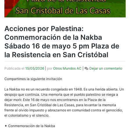
Acciones por Palestina:
Conmemoración de la Nakba
Sábado 16 de mayo 5 pm Plaza de
la Resistencia en San Cristóbal
en
Publicada el
15/05/2026
|
por
Otros Mundos AC
|
Dejar un comentario
Acci
por
Compartimos la siguiente invitación
Pales
Con
La Nakba no es un recuerdo congelado en 1948. Es una herida abierta. Un
de
despojo que continúa. Una memoria que el pueblo palestino se niega a
la
dejar morir. Este 16 de mayo nos encontramos en la Plaza de la
Nak
Resistencia, en San Cristóbal de Las Casas, para levantar la memoria
Sáb
frente al olvido impuesto y abrazarnos en comunidad contra el genocidio,
16
el colonialismo y el silencio.
de
may
✦ Conmemoración de la Nakba