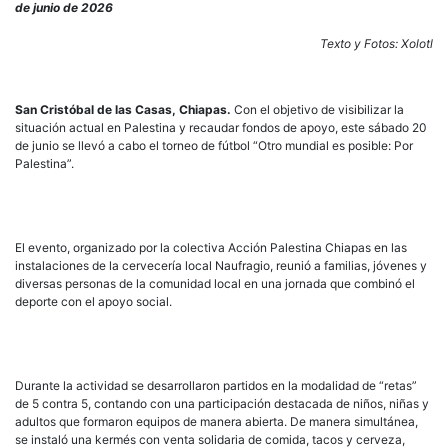
es
de junio de 2026
posi
Real
Texto y Fotos: Xolotl
torn
de
fútb
San Cristóbal de las Casas, Chiapas.
Con el objetivo de visibilizar la
en
situación actual en Palestina y recaudar fondos de apoyo, este sábado 20
soli
de junio se llevó a cabo el torneo de fútbol “Otro mundial es posible: Por
con
Palestina”.
Pale
en
San
Cris
El evento, organizado por la colectiva Acción Palestina Chiapas en las
instalaciones de la cervecería local Naufragio, reunió a familias, jóvenes y
diversas personas de la comunidad local en una jornada que combinó el
deporte con el apoyo social.
Durante la actividad se desarrollaron partidos en la modalidad de “retas”
de 5 contra 5, contando con una participación destacada de niños, niñas y
adultos que formaron equipos de manera abierta. De manera simultánea,
se instaló una kermés con venta solidaria de comida, tacos y cerveza,