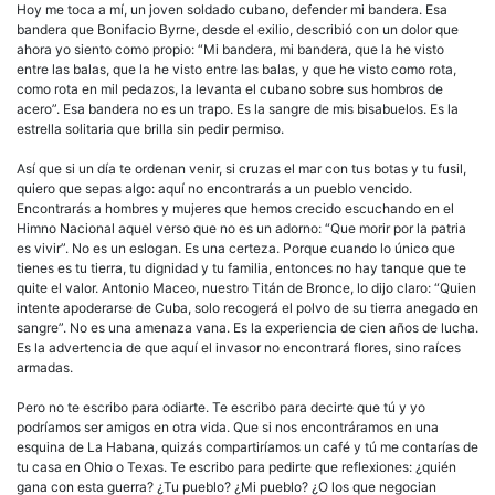
Hoy me toca a mí, un joven soldado cubano, defender mi bandera. Esa
bandera que Bonifacio Byrne, desde el exilio, describió con un dolor que
ahora yo siento como propio: “Mi bandera, mi bandera, que la he visto
entre las balas, que la he visto entre las balas, y que he visto como rota,
como rota en mil pedazos, la levanta el cubano sobre sus hombros de
acero”. Esa bandera no es un trapo. Es la sangre de mis bisabuelos. Es la
estrella solitaria que brilla sin pedir permiso.
Así que si un día te ordenan venir, si cruzas el mar con tus botas y tu fusil,
quiero que sepas algo: aquí no encontrarás a un pueblo vencido.
Encontrarás a hombres y mujeres que hemos crecido escuchando en el
Himno Nacional aquel verso que no es un adorno: “Que morir por la patria
es vivir”. No es un eslogan. Es una certeza. Porque cuando lo único que
tienes es tu tierra, tu dignidad y tu familia, entonces no hay tanque que te
quite el valor. Antonio Maceo, nuestro Titán de Bronce, lo dijo claro: “Quien
intente apoderarse de Cuba, solo recogerá el polvo de su tierra anegado en
sangre”. No es una amenaza vana. Es la experiencia de cien años de lucha.
Es la advertencia de que aquí el invasor no encontrará flores, sino raíces
armadas.
Pero no te escribo para odiarte. Te escribo para decirte que tú y yo
podríamos ser amigos en otra vida. Que si nos encontráramos en una
esquina de La Habana, quizás compartiríamos un café y tú me contarías de
tu casa en Ohio o Texas. Te escribo para pedirte que reflexiones: ¿quién
gana con esta guerra? ¿Tu pueblo? ¿Mi pueblo? ¿O los que negocian