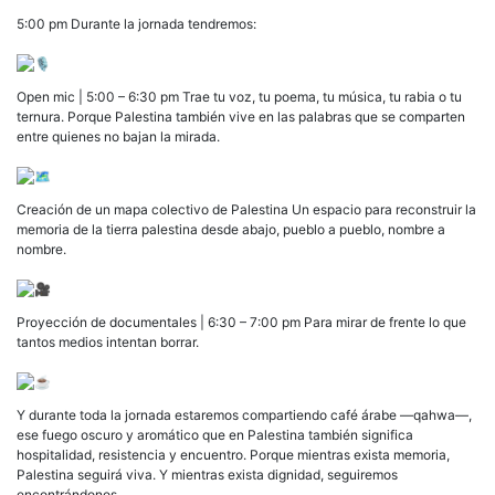
5
pm
5:00 pm Durante la jornada tendremos:
Plaz
de
la
Open mic | 5:00 – 6:30 pm Trae tu voz, tu poema, tu música, tu rabia o tu
Resi
ternura. Porque Palestina también vive en las palabras que se comparten
en
entre quienes no bajan la mirada.
San
Crist
Creación de un mapa colectivo de Palestina Un espacio para reconstruir la
memoria de la tierra palestina desde abajo, pueblo a pueblo, nombre a
nombre.
Proyección de documentales | 6:30 – 7:00 pm Para mirar de frente lo que
tantos medios intentan borrar.
Y durante toda la jornada estaremos compartiendo café árabe —qahwa—,
ese fuego oscuro y aromático que en Palestina también significa
hospitalidad, resistencia y encuentro. Porque mientras exista memoria,
Palestina seguirá viva. Y mientras exista dignidad, seguiremos
encontrándonos.