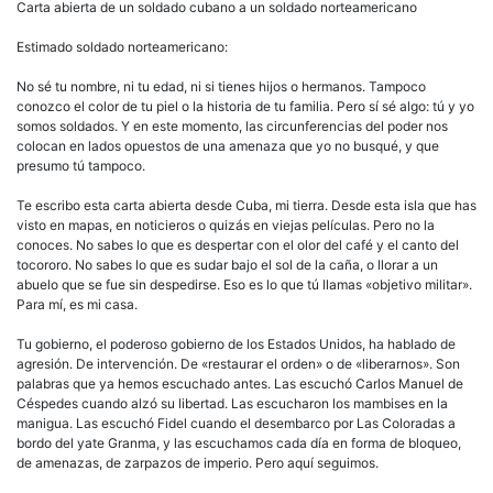
a
Carta abierta de un soldado cubano a un soldado norteamericano
un
sold
Estimado soldado norteamericano:
nort
No sé tu nombre, ni tu edad, ni si tienes hijos o hermanos. Tampoco
conozco el color de tu piel o la historia de tu familia. Pero sí sé algo: tú y yo
somos soldados. Y en este momento, las circunferencias del poder nos
colocan en lados opuestos de una amenaza que yo no busqué, y que
presumo tú tampoco.
Te escribo esta carta abierta desde Cuba, mi tierra. Desde esta isla que has
visto en mapas, en noticieros o quizás en viejas películas. Pero no la
conoces. No sabes lo que es despertar con el olor del café y el canto del
tocororo. No sabes lo que es sudar bajo el sol de la caña, o llorar a un
abuelo que se fue sin despedirse. Eso es lo que tú llamas «objetivo militar».
Para mí, es mi casa.
Tu gobierno, el poderoso gobierno de los Estados Unidos, ha hablado de
agresión. De intervención. De «restaurar el orden» o de «liberarnos». Son
palabras que ya hemos escuchado antes. Las escuchó Carlos Manuel de
Céspedes cuando alzó su libertad. Las escucharon los mambises en la
manigua. Las escuchó Fidel cuando el desembarco por Las Coloradas a
bordo del yate Granma, y las escuchamos cada día en forma de bloqueo,
de amenazas, de zarpazos de imperio. Pero aquí seguimos.