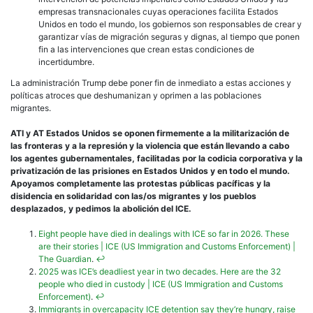
empresas transnacionales cuyas operaciones facilita Estados
Unidos en todo el mundo, los gobiernos son responsables de crear y
garantizar vías de migración seguras y dignas, al tiempo que ponen
fin a las intervenciones que crean estas condiciones de
incertidumbre.
La administración Trump debe poner fin de inmediato a estas acciones y
políticas atroces que deshumanizan y oprimen a las poblaciones
migrantes.
ATI y AT Estados Unidos se oponen firmemente a la militarización de
las fronteras y a la represión y la violencia que están llevando a cabo
los agentes gubernamentales, facilitadas por la codicia corporativa y la
privatización de las prisiones en Estados Unidos y en todo el mundo.
Apoyamos completamente las protestas públicas pacíficas y la
disidencia en solidaridad con las/os migrantes y los pueblos
desplazados, y pedimos la abolición del ICE.
Eight people have died in dealings with ICE so far in 2026. These
are their stories | ICE (US Immigration and Customs Enforcement) |
The Guardian
.
↩︎
2025 was ICE’s deadliest year in two decades. Here are the 32
people who died in custody | ICE (US Immigration and Customs
Enforcement)
.
↩︎
Immigrants in overcapacity ICE detention say they’re hungry, raise