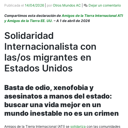
en
Publicada el
14/04/2026
|
por
Otros Mundos AC
|
Dejar un comentario
Ami
de
Compartimos esta declaración de
Amigos de la Tierra Internacional ATI
la
y Amigos de la Tierra EE. UU.
– A 1 de abril de 2026
Tier
Inte
Solidaridad
y
Ami
Internacionalista con
de
la
las/os migrantes en
Tier
EE.
Estados Unidos
UU.
se
soli
con
Basta de odio, xenofobia y
las
com
asesinatos a manos del estado:
migr
buscar una vida mejor en un
fren
a
mundo inestable no es un crimen
los
ataq
de
Amigos de la Tierra Internacional (ATI) se
solidariza
con las comunidades