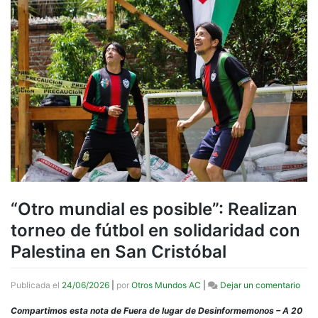
“Otro mundial es posible”: Realizan
torneo de fútbol en solidaridad con
Palestina en San Cristóbal
en
Publicada el
24/06/2026
|
por
Otros Mundos AC
|
Dejar un comentario
“Otr
mund
Compartimos esta nota de Fuera de lugar de Desinformemonos – A 20