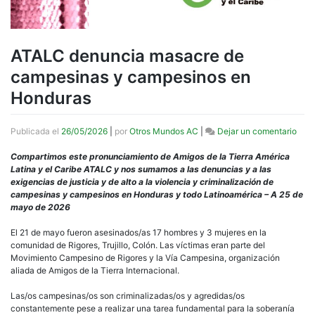
ATALC denuncia masacre de
campesinas y campesinos en
Honduras
en
Publicada el
26/05/2026
|
por
Otros Mundos AC
|
Dejar un comentario
ATA
denu
Compartimos este pronunciamiento de Amigos de la Tierra América
mas
Latina y el Caribe ATALC y nos sumamos a las denuncias y a las
de
exigencias de justicia y de alto a la violencia y criminalización de
camp
campesinas y campesinos en Honduras y todo Latinoamérica – A 25 de
y
mayo de 2026
camp
en
El 21 de mayo fueron asesinados/as 17 hombres y 3 mujeres en la
Hond
comunidad de Rigores, Trujillo, Colón. Las víctimas eran parte del
Movimiento Campesino de Rigores y la Vía Campesina, organización
aliada de Amigos de la Tierra Internacional.
Las/os campesinas/os son criminalizadas/os y agredidas/os
constantemente pese a realizar una tarea fundamental para la soberanía