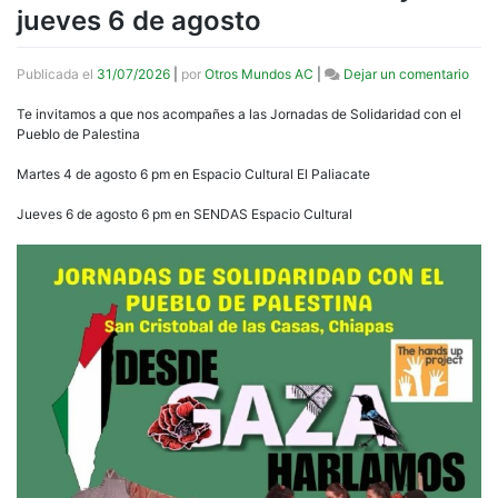
jueves 6 de agosto
en
Publicada el
31/07/2026
|
por
Otros Mundos AC
|
Dejar un comentario
Jorn
de
Te invitamos a que nos acompañes a las Jornadas de Solidaridad con el
Soli
Pueblo de Palestina
con
el
Martes 4 de agosto 6 pm en Espacio Cultural El Paliacate
Pueb
de
Jueves 6 de agosto 6 pm en SENDAS Espacio Cultural
Pale
mart
4
y
juev
6
de
agos