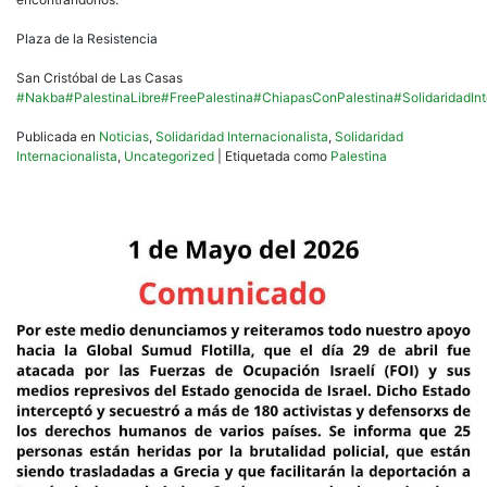
Plaza de la Resistencia
San Cristóbal de Las Casas
#Nakba
#PalestinaLibre
#FreePalestina
#ChiapasConPalestina
#SolidaridadIn
Publicada en
Noticias
,
Solidaridad Internacionalista
,
Solidaridad
Internacionalista
,
Uncategorized
|
Etiquetada como
Palestina