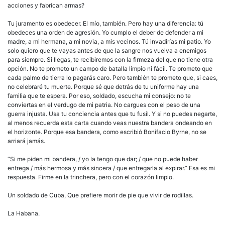
acciones y fabrican armas?
Tu juramento es obedecer. El mío, también. Pero hay una diferencia: tú
obedeces una orden de agresión. Yo cumplo el deber de defender a mi
madre, a mi hermana, a mi novia, a mis vecinos. Tú invadirías mi patio. Yo
solo quiero que te vayas antes de que la sangre nos vuelva a enemigos
para siempre. Si llegas, te recibiremos con la firmeza del que no tiene otra
opción. No te prometo un campo de batalla limpio ni fácil. Te prometo que
cada palmo de tierra lo pagarás caro. Pero también te prometo que, si caes,
no celebraré tu muerte. Porque sé que detrás de tu uniforme hay una
familia que te espera. Por eso, soldado, escucha mi consejo: no te
conviertas en el verdugo de mi patria. No cargues con el peso de una
guerra injusta. Usa tu conciencia antes que tu fusil. Y si no puedes negarte,
al menos recuerda esta carta cuando veas nuestra bandera ondeando en
el horizonte. Porque esa bandera, como escribió Bonifacio Byrne, no se
arriará jamás.
“Si me piden mi bandera, / yo la tengo que dar; / que no puede haber
entrega / más hermosa y más sincera / que entregarla al expirar.” Esa es mi
respuesta. Firme en la trinchera, pero con el corazón limpio.
Un soldado de Cuba, Que prefiere morir de pie que vivir de rodillas.
La Habana.