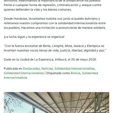
territorios. Reafirmamos la importancia de la unidad entre los pueblos
frente a cualquier forma de represión, criminalización y ataque contra
quienes defienden la vida y los bienes comunes.
Desde Honduras, levantamos nuestra voz junto al pueblo boliviano y
reiteramos nuestro compromiso con la solidaridad internacionalista entre
los pueblos. Hacemos una invitación a pronunciarse de manera solidaria.
¡La lucha sigue y la esperanza se organiza!
“Con la fuerza ancestral de Berta, Lempira, Mota, Iselaca y Etempica se
levantan nuestras voces llenas de vida, justicia, libertad, dignidad y paz.”
Dado en la ciudad de La Esperanza, Intibucá, al 20 de mayo 2026.
Publicada en
Destacadas
,
Noticias
,
Solidaridad Internacionalista
,
Solidaridad Internacionalista
|
Etiquetada como
Bolivia
,
Solidaridad
Internacionalista