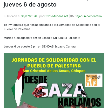
jueves 6 de agosto
en
Publicada el
31/07/2026
|
por
Otros Mundos AC
|
Dejar un comentario
Jorn
de
Te invitamos a que nos acompañes a las Jornadas de Solidaridad con el
Soli
Pueblo de Palestina
con
el
Martes 4 de agosto 6 pm en Espacio Cultural El Paliacate
Pueb
de
Jueves 6 de agosto 6 pm en SENDAS Espacio Cultural
Pale
mart
4
y
juev
6
de
agos