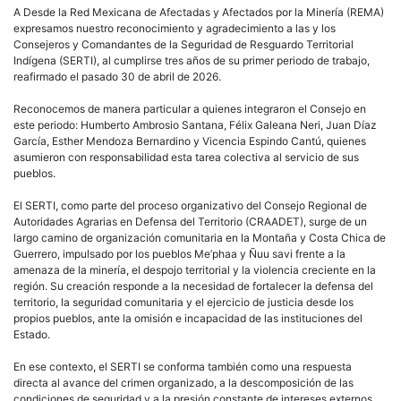
y
A Desde la Red Mexicana de Afectadas y Afectados por la Minería (REMA)
felic
expresamos nuestro reconocimiento y agradecimiento a las y los
reno
Consejeros y Comandantes de la Seguridad de Resguardo Territorial
del
Indígena (SERTI), al cumplirse tres años de su primer periodo de trabajo,
CRA
reafirmado el pasado 30 de abril de 2026.
en
Guer
Reconocemos de manera particular a quienes integraron el Consejo en
este periodo: Humberto Ambrosio Santana, Félix Galeana Neri, Juan Díaz
García, Esther Mendoza Bernardino y Vicencia Espindo Cantú, quienes
asumieron con responsabilidad esta tarea colectiva al servicio de sus
pueblos.
El SERTI, como parte del proceso organizativo del Consejo Regional de
Autoridades Agrarias en Defensa del Territorio (CRAADET), surge de un
largo camino de organización comunitaria en la Montaña y Costa Chica de
Guerrero, impulsado por los pueblos Me’phaa y Ñuu savi frente a la
amenaza de la minería, el despojo territorial y la violencia creciente en la
región. Su creación responde a la necesidad de fortalecer la defensa del
territorio, la seguridad comunitaria y el ejercicio de justicia desde los
propios pueblos, ante la omisión e incapacidad de las instituciones del
Estado.
En ese contexto, el SERTI se conforma también como una respuesta
directa al avance del crimen organizado, a la descomposición de las
condiciones de seguridad y a la presión constante de intereses externos