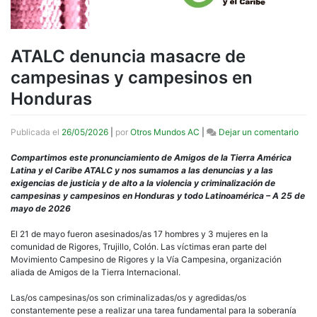
ATALC denuncia masacre de
campesinas y campesinos en
Honduras
en
Publicada el
26/05/2026
|
por
Otros Mundos AC
|
Dejar un comentario
ATA
denu
Compartimos este pronunciamiento de Amigos de la Tierra América
mas
Latina y el Caribe ATALC y nos sumamos a las denuncias y a las
de
exigencias de justicia y de alto a la violencia y criminalización de
camp
campesinas y campesinos en Honduras y todo Latinoamérica – A 25 de
y
mayo de 2026
camp
en
El 21 de mayo fueron asesinados/as 17 hombres y 3 mujeres en la
Hond
comunidad de Rigores, Trujillo, Colón. Las víctimas eran parte del
Movimiento Campesino de Rigores y la Vía Campesina, organización
aliada de Amigos de la Tierra Internacional.
Las/os campesinas/os son criminalizadas/os y agredidas/os
constantemente pese a realizar una tarea fundamental para la soberanía