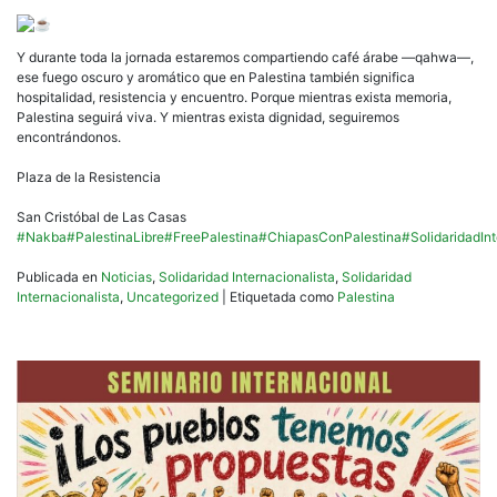
Y durante toda la jornada estaremos compartiendo café árabe —qahwa—,
ese fuego oscuro y aromático que en Palestina también significa
hospitalidad, resistencia y encuentro. Porque mientras exista memoria,
Palestina seguirá viva. Y mientras exista dignidad, seguiremos
encontrándonos.
Plaza de la Resistencia
San Cristóbal de Las Casas
#Nakba
#PalestinaLibre
#FreePalestina
#ChiapasConPalestina
#SolidaridadIn
Publicada en
Noticias
,
Solidaridad Internacionalista
,
Solidaridad
Internacionalista
,
Uncategorized
|
Etiquetada como
Palestina