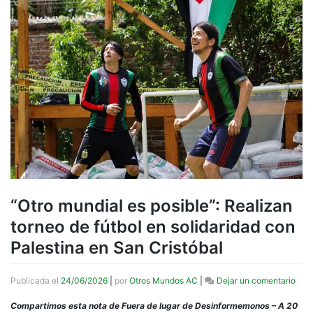
“Otro mundial es posible”: Realizan
torneo de fútbol en solidaridad con
Palestina en San Cristóbal
en
Publicada el
24/06/2026
|
por
Otros Mundos AC
|
Dejar un comentario
“Otr
mund
Compartimos esta nota de Fuera de lugar de Desinformemonos – A 20