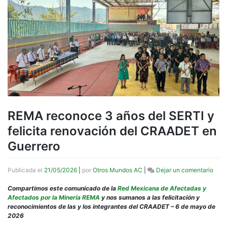
REMA reconoce 3 años del SERTI y
felicita renovación del CRAADET en
Guerrero
en
Publicada el
21/05/2026
|
por
Otros Mundos AC
|
Dejar un comentario
REM
reco
Compartimos este comunicado de la
Red Mexicana de Afectadas y
3
Afectados por la Minería REMA
y nos sumanos a las felicitación y
años
reconocimientos de las y los integrantes del CRAADET – 6 de mayo de
del
2026
SERT