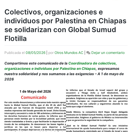
Colectivos, organizaciones e
individuos por Palestina en Chiapas
se solidarizan con Global Sumud
Flotilla
en
Publicada el
08/05/2026
|
por
Otros Mundos AC
|
Dejar un comentario
Cole
orga
Compartimos este comunicado de la
Coordinadora de colectivos,
e
organizaciones e individuos por Palestina en Chiapas
, expresamos
indi
nuestra solidaridad y nos sumamos a las exigencias – A 1 de mayo de
por
2026
Pale
en
Chi
se
soli
con
Glob
Sum
Floti