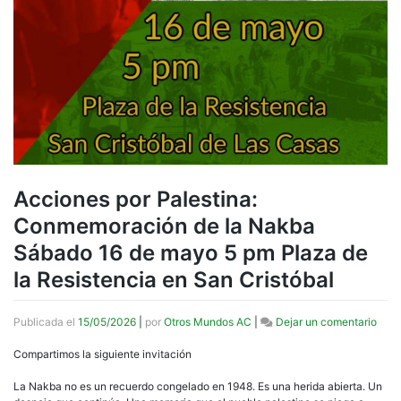
Acciones por Palestina:
Conmemoración de la Nakba
Sábado 16 de mayo 5 pm Plaza de
la Resistencia en San Cristóbal
en
Publicada el
15/05/2026
|
por
Otros Mundos AC
|
Dejar un comentario
Acci
por
Compartimos la siguiente invitación
Pales
Con
La Nakba no es un recuerdo congelado en 1948. Es una herida abierta. Un