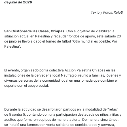
es
de junio de 2026
posi
Real
Texto y Fotos: Xolotl
torn
de
fútb
San Cristóbal de las Casas, Chiapas.
Con el objetivo de visibilizar la
en
situación actual en Palestina y recaudar fondos de apoyo, este sábado 20
soli
de junio se llevó a cabo el torneo de fútbol “Otro mundial es posible: Por
con
Palestina”.
Pale
en
San
Cris
El evento, organizado por la colectiva Acción Palestina Chiapas en las
instalaciones de la cervecería local Naufragio, reunió a familias, jóvenes y
diversas personas de la comunidad local en una jornada que combinó el
deporte con el apoyo social.
Durante la actividad se desarrollaron partidos en la modalidad de “retas”
de 5 contra 5, contando con una participación destacada de niños, niñas y
adultos que formaron equipos de manera abierta. De manera simultánea,
se instaló una kermés con venta solidaria de comida, tacos y cerveza,