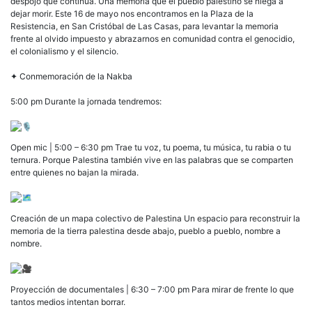
de
despojo que continúa. Una memoria que el pueblo palestino se niega a
la
dejar morir. Este 16 de mayo nos encontramos en la Plaza de la
Nak
Resistencia, en San Cristóbal de Las Casas, para levantar la memoria
Sáb
frente al olvido impuesto y abrazarnos en comunidad contra el genocidio,
16
el colonialismo y el silencio.
de
may
✦ Conmemoración de la Nakba
5
pm
5:00 pm Durante la jornada tendremos:
Plaz
de
la
Open mic | 5:00 – 6:30 pm Trae tu voz, tu poema, tu música, tu rabia o tu
Resi
ternura. Porque Palestina también vive en las palabras que se comparten
en
entre quienes no bajan la mirada.
San
Crist
Creación de un mapa colectivo de Palestina Un espacio para reconstruir la
memoria de la tierra palestina desde abajo, pueblo a pueblo, nombre a
nombre.
Proyección de documentales | 6:30 – 7:00 pm Para mirar de frente lo que
tantos medios intentan borrar.