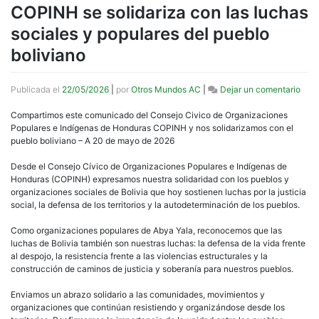
COPINH se solidariza con las luchas
sociales y populares del pueblo
boliviano
en
Publicada el
22/05/2026
|
por
Otros Mundos AC
|
Dejar un comentario
COP
se
Compartimos este comunicado del Consejo Civico de Organizaciones
solid
Populares e Indígenas de Honduras COPINH y nos solidarizamos con el
con
pueblo boliviano – A 20 de mayo de 2026
las
luch
Desde el Consejo Cívico de Organizaciones Populares e Indígenas de
soci
Honduras (COPINH) expresamos nuestra solidaridad con los pueblos y
y
organizaciones sociales de Bolivia que hoy sostienen luchas por la justicia
popu
social, la defensa de los territorios y la autodeterminación de los pueblos.
del
pueb
Como organizaciones populares de Abya Yala, reconocemos que las
boli
luchas de Bolivia también son nuestras luchas: la defensa de la vida frente
al despojo, la resistencia frente a las violencias estructurales y la
construcción de caminos de justicia y soberanía para nuestros pueblos.
Enviamos un abrazo solidario a las comunidades, movimientos y
organizaciones que continúan resistiendo y organizándose desde los