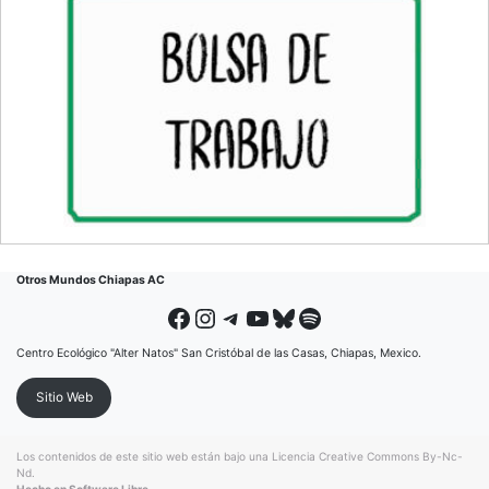
Otros Mundos Chiapas AC
Facebook
Instagram
Telegram
YouTube
Bluesky
Spotify
Centro Ecológico "Alter Natos" San Cristóbal de las Casas, Chiapas, Mexico.
Sitio Web
Los contenidos de este sitio web están bajo una
Licencia Creative Commons By-Nc-
Nd
.
Hecho en Software Libre.