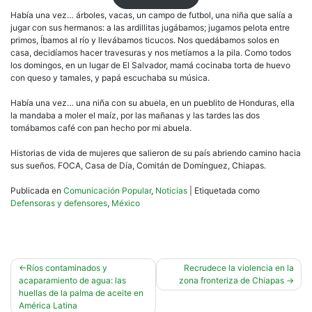
Había una vez… árboles, vacas, un campo de futbol, una niña que salía a
jugar con sus hermanos: a las ardillitas jugábamos; jugamos pelota entre
primos, Íbamos al río y llevábamos ticucos. Nos quedábamos solos en
casa, decidíamos hacer travesuras y nos metíamos a la pila. Como todos
los domingos, en un lugar de El Salvador, mamá cocinaba torta de huevo
con queso y tamales, y papá escuchaba su música.
Había una vez… una niña con su abuela, en un pueblito de Honduras, ella
la mandaba a moler el maíz, por las mañanas y las tardes las dos
tomábamos café con pan hecho por mi abuela.
Historias de vida de mujeres que salieron de su país abriendo camino hacia
sus sueños. FOCA, Casa de Día, Comitán de Domínguez, Chiapas.
Publicada en
Comunicación Popular
,
Noticias
|
Etiquetada como
Defensoras y defensores
,
México
Navegación
Ríos contaminados y
Recrudece la violencia en la
acaparamiento de agua: las
zona fronteriza de Chiapas
de
huellas de la palma de aceite en
entradas
América Latina