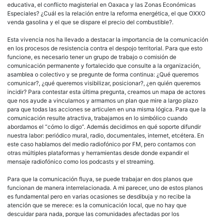
educativa, el conflicto magisterial en Oaxaca y las Zonas Económicas
Especiales? ¿Cuál es la relación entre la reforma energética, el que OXXO
venda gasolina y el que se dispare el precio del combustible?.
Esta vivencia nos ha llevado a destacar la importancia de la comunicación
en los procesos de resistencia contra el despojo territorial. Para que esto
funcione, es necesario tener un grupo de trabajo o comisión de
comunicación permanente y fortalecido que consulte a la organización,
asamblea o colectivo y se pregunte de forma continua: ¿Qué queremos
comunicar?, ¿qué queremos visibilizar, posicionar?, ¿en quién queremos
incidir? Para contestar esta última pregunta, creamos un mapa de actores
que nos ayude a vincularnos y armamos un plan que mire a largo plazo
para que todas las acciones se articulen en una misma lógica. Para que la
comunicación resulte atractiva, trabajamos en lo simbólico cuando
abordamos el “cómo lo digo”. Además decidimos en qué soporte difundir
nuestra labor: periódico mural, radio, documentales, internet, etcétera. En
este caso hablamos del medio radiofónico por FM, pero contamos con
otras múltiples plataformas y herramientas desde donde expandir el
mensaje radiofónico como los podcasts y el streaming.
Para que la comunicación fluya, se puede trabajar en dos planos que
funcionan de manera interrelacionada. A mi parecer, uno de estos planos
es fundamental pero en varias ocasiones se desdibuja y no recibe la
atención que se merece: es la comunicación local, que no hay que
descuidar para nada, porque las comunidades afectadas por los