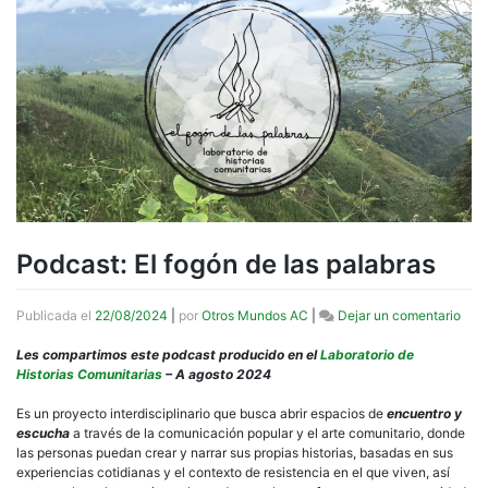
Podcast: El fogón de las palabras
en
Publicada el
22/08/2024
|
por
Otros Mundos AC
|
Dejar un comentario
Podc
El
Les compartimos este podcast producido en el
Laboratorio de
fogó
Historias Comunitarias
– A agosto 2024
de
las
Es un proyecto interdisciplinario que busca abrir espacios de
encuentro y
pala
escucha
a través de la comunicación popular y el arte comunitario, donde
las personas puedan crear y narrar sus propias historias, basadas en sus
experiencias cotidianas y el contexto de resistencia en el que viven, así