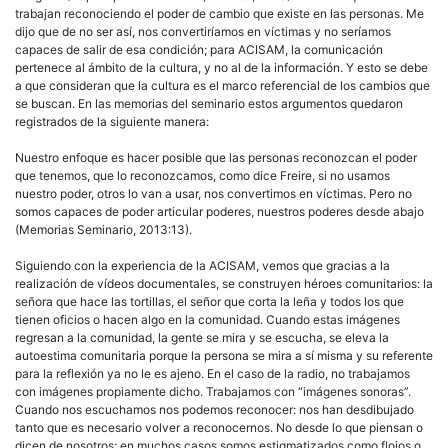
trabajan reconociendo el poder de cambio que existe en las personas. Me
dijo que de no ser así, nos convertiríamos en víctimas y no seríamos
capaces de salir de esa condición; para ACISAM, la comunicación
pertenece al ámbito de la cultura, y no al de la información. Y esto se debe
a que consideran que la cultura es el marco referencial de los cambios que
se buscan. En las memorias del seminario estos argumentos quedaron
registrados de la siguiente manera:
Nuestro enfoque es hacer posible que las personas reconozcan el poder
que tenemos, que lo reconozcamos, como dice Freire, si no usamos
nuestro poder, otros lo van a usar, nos convertimos en víctimas. Pero no
somos capaces de poder articular poderes, nuestros poderes desde abajo
(Memorias Seminario, 2013:13).
Siguiendo con la experiencia de la ACISAM, vemos que gracias a la
realización de vídeos documentales, se construyen héroes comunitarios: la
señora que hace las tortillas, el señor que corta la leña y todos los que
tienen oficios o hacen algo en la comunidad. Cuando estas imágenes
regresan a la comunidad, la gente se mira y se escucha, se eleva la
autoestima comunitaria porque la persona se mira a sí misma y su referente
para la reflexión ya no le es ajeno. En el caso de la radio, no trabajamos
con imágenes propiamente dicho. Trabajamos con “imágenes sonoras”.
Cuando nos escuchamos nos podemos reconocer: nos han desdibujado
tanto que es necesario volver a reconocernos. No desde lo que piensan o
dicen de nosotros; en muchos casos somos estigmatizados como flojos o