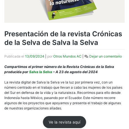
Presentación de la revista Crónicas
de la Selva de Salva la Selva
en
Publicada el
13/09/2024
|
por
Otros Mundos AC
|
Dejar un comentario
Pres
de
Compartimos el primer número de la Revista Crónicas de la Selva
la
producida por
Salva la Selva
– A 23 de agosto del 2024
revi
Crón
La revista digital de Salva la Selva ve la luz por primera vez, con un
de
número centrado en el trabajo que llevan a cabo las mujeres de los países
la
del Sur en defensa de la vida y la naturaleza. Recorrimos para ello desde
Selv
Indonesia hasta México, pasando por el Ecuador. Este número recorre
de
algunos de los proyectos que apoyamos y presenta el trabajo de algunas
Salv
de nuestras organizaciones aliadas.
la
Selv
Ve la revista aquí