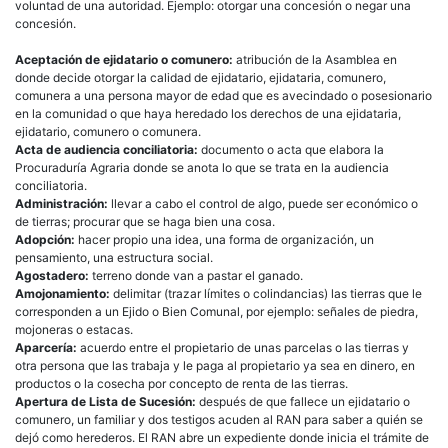
voluntad de una autoridad. Ejemplo: otorgar una concesión o negar una
concesión.
Aceptación de ejidatario o comunero:
atribución de la Asamblea en
donde decide otorgar la calidad de ejidatario, ejidataria, comunero,
comunera a una persona mayor de edad que es avecindado o posesionario
en la comunidad o que haya heredado los derechos de una ejidataria,
ejidatario, comunero o comunera.
Acta de audiencia conciliatoria:
documento o acta que elabora la
Procuraduría Agraria donde se anota lo que se trata en la audiencia
conciliatoria.
Administración:
llevar a cabo el control de algo, puede ser económico o
de tierras; procurar que se haga bien una cosa.
Adopción:
hacer propio una idea, una forma de organización, un
pensamiento, una estructura social.
Agostadero:
terreno donde van a pastar el ganado.
Amojonamiento:
delimitar (trazar límites o colindancias) las tierras que le
corresponden a un Ejido o Bien Comunal, por ejemplo: señales de piedra,
mojoneras o estacas.
Aparcería:
acuerdo entre el propietario de unas parcelas o las tierras y
otra persona que las trabaja y le paga al propietario ya sea en dinero, en
productos o la cosecha por concepto de renta de las tierras.
Apertura de Lista de Sucesión:
después de que fallece un ejidatario o
comunero, un familiar y dos testigos acuden al RAN para saber a quién se
dejó como herederos. El RAN abre un expediente donde inicia el trámite de