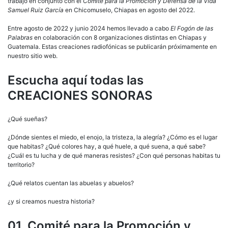
trabajo en conjunto con el
Comité para la Promoción y Defensa de la Vida
Samuel Ruiz García
en Chicomuselo, Chiapas en agosto del 2022.
Entre agosto de 2022 y junio 2024 hemos llevado a cabo
El Fogón de las
Palabras
en colaboración con 8 organizaciones distintas en Chiapas y
Guatemala. Estas creaciones radiofónicas se publicarán próximamente en
nuestro sitio web.
Escucha aquí todas las
CREACIONES SONORAS
¿Qué sueñas?
¿Dónde sientes el miedo, el enojo, la tristeza, la alegría? ¿Cómo es el lugar
que habitas? ¿Qué colores hay, a qué huele, a qué suena, a qué sabe?
¿Cuál es tu lucha y de qué maneras resistes? ¿Con qué personas habitas tu
territorio?
¿Qué relatos cuentan las abuelas y abuelos?
¿y si creamos nuestra historia?
01. Comité para la Promoción y