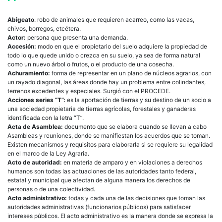
Abigeato
: robo de animales que requieren acarreo, como las vacas,
chivos, borregos, etcétera.
Actor:
persona que presenta una demanda.
Accesión:
modo en que el propietario del suelo adquiere la propiedad de
todo lo que quede unido o crezca en su suelo, ya sea de forma natural
como un nuevo árbol o frutos, o el producto de una cosecha.
Achuramiento:
forma de representar en un plano de núcleos agrarios, con
un rayado diagonal, las áreas donde hay un problema entre colindantes,
terrenos excedentes y especiales. Surgió con el PROCEDE.
Acciones series “T”:
es la aportación de tierras y su destino de un socio a
una sociedad propietaria de tierras agrícolas, forestales y ganaderas
identificada con la letra “T”.
Acta de Asamblea:
documento que se elabora cuando se llevan a cabo
Asambleas y reuniones, donde se manifiestan los acuerdos que se toman.
Existen mecanismos y requisitos para elaborarla si se requiere su legalidad
en el marco de la Ley Agraria.
Acto de autoridad:
en materia de amparo y en violaciones a derechos
humanos son todas las actuaciones de las autoridades tanto federal,
estatal y municipal que afectan de alguna manera los derechos de
personas o de una colectividad.
Acto administrativo:
todas y cada una de las decisiones que toman las
autoridades administrativas (funcionarios públicos) para satisfacer
intereses públicos. El acto administrativo es la manera donde se expresa la