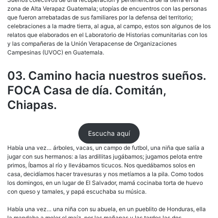
zona de Alta Verapaz Guatemala; utopías de encuentros con las personas
que fueron arrebatadas de sus familiares por la defensa del territorio;
celebraciones a la madre tierra, al agua, al campo, estos son algunos de los
relatos que elaborados en el Laboratorio de Historias comunitarias con los
y las compañeras de la Unión Verapacense de Organizaciones
Campesinas (UVOC) en Guatemala.
03. Camino hacia nuestros sueños.
FOCA Casa de día. Comitán,
Chiapas.
Escucha aquí
Había una vez… árboles, vacas, un campo de futbol, una niña que salía a
jugar con sus hermanos: a las ardillitas jugábamos; jugamos pelota entre
primos, Íbamos al río y llevábamos ticucos. Nos quedábamos solos en
casa, decidíamos hacer travesuras y nos metíamos a la pila. Como todos
los domingos, en un lugar de El Salvador, mamá cocinaba torta de huevo
con queso y tamales, y papá escuchaba su música.
Había una vez… una niña con su abuela, en un pueblito de Honduras, ella
la mandaba a moler el maíz, por las mañanas y las tardes las dos