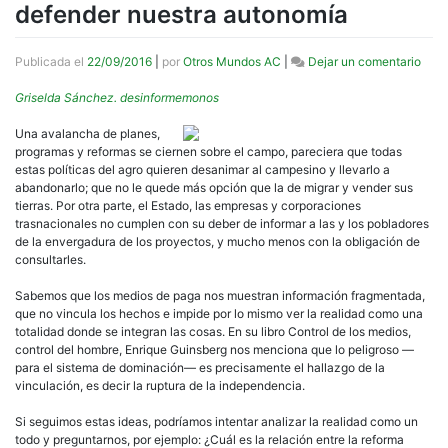
defender nuestra autonomía
en
Publicada el
22/09/2016
|
por
Otros Mundos AC
|
Dejar un comentario
Defe
la
Griselda Sánchez. desinformemonos
vida
comu
Una avalancha de planes,
es
programas y reformas se ciernen sobre el campo, pareciera que todas
defe
estas políticas del agro quieren desanimar al campesino y llevarlo a
nues
abandonarlo; que no le quede más opción que la de migrar y vender sus
auto
tierras. Por otra parte, el Estado, las empresas y corporaciones
trasnacionales no cumplen con su deber de informar a las y los pobladores
de la envergadura de los proyectos, y mucho menos con la obligación de
consultarles.
Sabemos que los medios de paga nos muestran información fragmentada,
que no vincula los hechos e impide por lo mismo ver la realidad como una
totalidad donde se integran las cosas. En su libro Control de los medios,
control del hombre, Enrique Guinsberg nos menciona que lo peligroso —
para el sistema de dominación— es precisamente el hallazgo de la
vinculación, es decir la ruptura de la independencia.
Si seguimos estas ideas, podríamos intentar analizar la realidad como un
todo y preguntarnos, por ejemplo: ¿Cuál es la relación entre la reforma