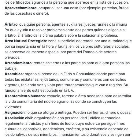
los certificados agrarios a la persona que aparece en la lista de sucesión.
Aprovechamiento:
ocupar o usar una cosa (por ejemplo: parcelas, frutos
de las cosechas o dinero).
Árbitro
: cualquier persona, agentes auxiliares, jueces rurales o la misma
PA que ayuda a resolver problemas entre dos partes quienes eligen a su
árbitro. El árbitro da la última palabra sobre la solución al problema.
Área Natural Protegida:
zona superficial decretada por una autoridad que
por su importancia en la flora y fauna, en los valores culturales y sociales,
se conserva de manera especial por parte del Estado o de actores
privados.
Arrendamiento:
rentar las tierras o las parcelas para que otra persona las
trabaje.
Asamblea:
órgano supremo de un Ejido o Comunidad donde participan
todas las ejidatarias, ejidatarios, comuneras y comuneros con derechos
vigentes, teniendo voz y voto para tratar acuerdos que van a regirlos. Su
funcionamiento está estipulado en la LA.
Asentamiento humano:
espacio, terreno o área necesaria para desarrollar
la vida comunitaria del núcleo agrario. Es donde se construyen las
viviendas.
Asignación:
lo que se otorga o entrega. Pueden ser tierras, dinero o cosas.
Asociación civil:
organización con personalidad jurídica reconocida
legalmente; altruistas y sin fines de lucro, cuyo esfuerzo persigue fines
culturales, deportivos, académicos, etcétera, y su existencia depende de
los donativos de sus miembros, financiamientos o donativos y se rigen por