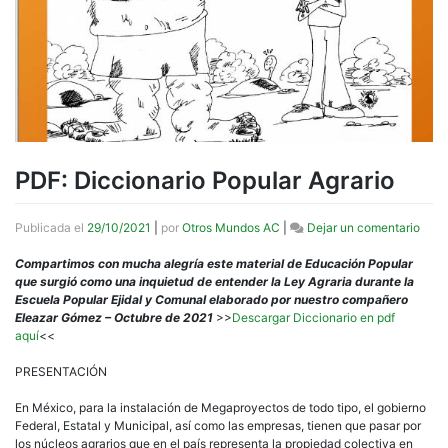
PDF: Diccionario Popular Agrario
en
Publicada el
29/10/2021
|
por
Otros Mundos AC
|
Dejar un comentario
PDF:
Dicc
Compartimos con mucha alegría este material de Educación Popular
Popu
que surgió como una inquietud de entender la Ley Agraria durante la
Agrar
Escuela Popular Ejidal y Comunal elaborado por nuestro compañero
Eleazar Gómez – Octubre de 2021
>>
Descargar Diccionario en pdf
aquí
<<
PRESENTACIÓN
En México, para la instalación de Megaproyectos de todo tipo, el gobierno
Federal, Estatal y Municipal, así como las empresas, tienen que pasar por
los núcleos agrarios que en el país representa la propiedad colectiva en