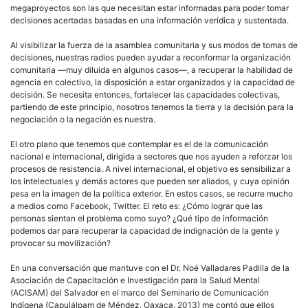
megaproyectos son las que necesitan estar informadas para poder tomar
decisiones acertadas basadas en una información verídica y sustentada.
Al visibilizar la fuerza de la asamblea comunitaria y sus modos de tomas de
decisiones, nuestras radios pueden ayudar a reconformar la organización
comunitaria —muy diluida en algunos casos—, a recuperar la habilidad de
agencia en colectivo, la disposición a estar organizados y la capacidad de
decisión. Se necesita entonces, fortalecer las capacidades colectivas,
partiendo de este principio, nosotros tenemos la tierra y la decisión para la
negociación o la negación es nuestra.
El otro plano que tenemos que contemplar es el de la comunicación
nacional e internacional, dirigida a sectores que nos ayuden a reforzar los
procesos de resistencia. A nivel internacional, el objetivo es sensibilizar a
los intelectuales y demás actores que pueden ser aliados, y cuya opinión
pesa en la imagen de la política exterior. En estos casos, se recurre mucho
a medios como Facebook, Twitter. El reto es: ¿Cómo lograr que las
personas sientan el problema como suyo? ¿Qué tipo de información
podemos dar para recuperar la capacidad de indignación de la gente y
provocar su movilización?
En una conversación que mantuve con el Dr. Noé Valladares Padilla de la
Asociación de Capacitación e Investigación para la Salud Mental
(ACISAM) del Salvador en el marco del Seminario de Comunicación
Indígena (Capulálpam de Méndez, Oaxaca, 2013) me contó que ellos