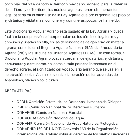
poco más del 50% de todo el territorio mexicano. Por ello, para la defensa
de la Tierra y el Territorio, los núcleos agrarios tienen otra herramienta
legal basada en el buen uso de la Ley Agraria que por lo general los propios
ejidatarios y ejidatarias, comunero y comuneras, pocos los han leído.
Este Diccionario Popular Agrario está basado en la Ley Agraria y busca
facilitar la comprensión e interpretación de los términos legales muy
comunes y usados en ella, en las dependencias de gobierno en materia
agraria, como lo es el Registro Agrario Nacional (RAN), la Procuraduría
Agraria (PA) y los Tribunales Unitarios Agrarios (TUAS). De esta forma, el
Diccionario Popular Agrario busca acercar a los ejidatarios, ejidatarias,
comuneras y comuneros, así como a toda persona interesada en el
derecho agrario, el significado del vocabulario agrario que se usa en la
celebración de las Asambleas, en la elaboración de los acuerdos de
Asambleas, oficios o solicitudes.
ABREVIATURAS
CEDH: Comisión Estatal de los Derechos Humanos de Chiapas.
CNDH: Comisión Nacional de los Derechos Humanos.
CONAFOR: Comisión Nacional Forestal.
CONAGUA: Comisión Nacional del Agua.
CONANP: Comisión Nacional de Áreas Naturales Protegidas.
CONVENIO 169 DE LA OIT: Convenio 169 de la Organización
Internacional del Trabajo sobre el derecho de los pueblos indígenas