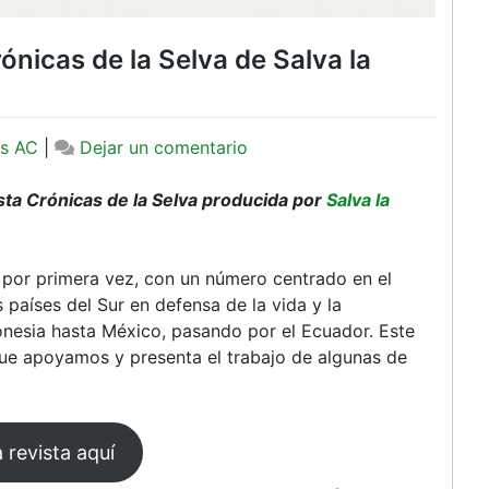
ónicas de la Selva de Salva la
en
s AC
|
Dejar un comentario
Presentación
de
ta Crónicas de la Selva producida por
Salva la
la
revista
Crónicas
uz por primera vez, con un número centrado en el
de
 países del Sur en defensa de la vida y la
la
onesia hasta México, pasando por el Ecuador. Este
Selva
ue apoyamos y presenta el trabajo de algunas de
de
Salva
la
a revista aquí
Selva