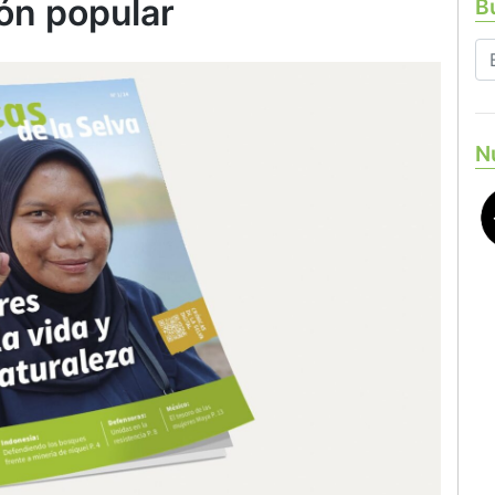
ón popular
Bu
N