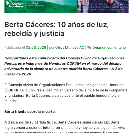
Berta Cáceres: 10 años de luz,
rebeldía y justicia
en
Publicada el
02/03/2026
|
por
Otros Mundos AC
|
Dejar un comentario
Bert
Cáce
Compartimos este comunicado del Consejo Cívico de Organizaciones
10
Populares e Indígenas de Honduras COPINH en el marco del décimo
año
aniversario de la siembre de nuestra querida Berta Cáceres – A 2 de
de
marzo de 2026
luz,
rebe
El Consejo cívico de Organizaciones Populares e Indígenas de Honduras
y
(COPINH) al cumplirse el décimo aniversario de la muerte de la compañera
justi
y fundadora, Berta Cáceres, alza su voz ante el pueblo hondureño y el
mundo:
Berta triunfa sobre la muerte.
A diez años de su partida física, Berta Cáceres sigue siendo luz. Berta
logró vencer a quienes intentaron silenciarla y hoy su voz sigue más viva
en las luchas del pueblo Lenca y de los pueblos del mundo. Berta nos