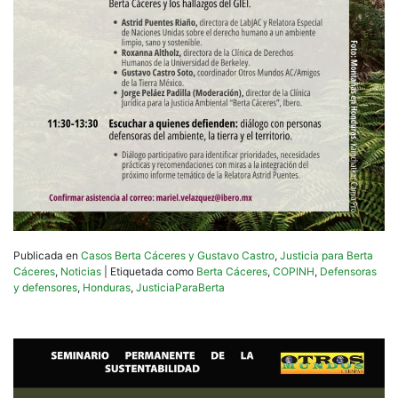
Publicada en
Casos Berta Cáceres y Gustavo Castro
,
Justicia para Berta
Cáceres
,
Noticias
|
Etiquetada como
Berta Cáceres
,
COPINH
,
Defensoras
y defensores
,
Honduras
,
JusticiaParaBerta