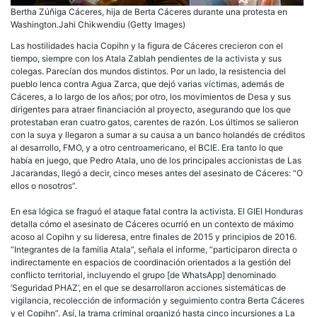
Bertha Zúñiga Cáceres, hija de Berta Cáceres durante una protesta en
Washington.Jahi Chikwendiu (Getty Images)
Las hostilidades hacia Copihn y la figura de Cáceres crecieron con el
tiempo, siempre con los Atala Zablah pendientes de la activista y sus
colegas. Parecían dos mundos distintos. Por un lado, la resistencia del
pueblo lenca contra Agua Zarca, que dejó varias víctimas, además de
Cáceres, a lo largo de los años; por otro, los movimientos de Desa y sus
dirigentes para atraer financiación al proyecto, asegurando que los que
protestaban eran cuatro gatos, carentes de razón. Los últimos se salieron
con la suya y llegaron a sumar a su causa a un banco holandés de créditos
al desarrollo, FMO, y a otro centroamericano, el BCIE. Era tanto lo que
había en juego, que Pedro Atala, uno de los principales accionistas de Las
Jacarandas, llegó a decir, cinco meses antes del asesinato de Cáceres: “O
ellos o nosotros”.
En esa lógica se fraguó el ataque fatal contra la activista. El GIEI Honduras
detalla cómo el asesinato de Cáceres ocurrió en un contexto de máximo
acoso al Copihn y su lideresa, entre finales de 2015 y principios de 2016.
“Integrantes de la familia Atala”, señala el informe, “participaron directa o
indirectamente en espacios de coordinación orientados a la gestión del
conflicto territorial, incluyendo el grupo [de WhatsApp] denominado
‘Seguridad PHAZ’, en el que se desarrollaron acciones sistemáticas de
vigilancia, recolección de información y seguimiento contra Berta Cáceres
y el Copihn”. Así, la trama criminal organizó hasta cinco incursiones a La