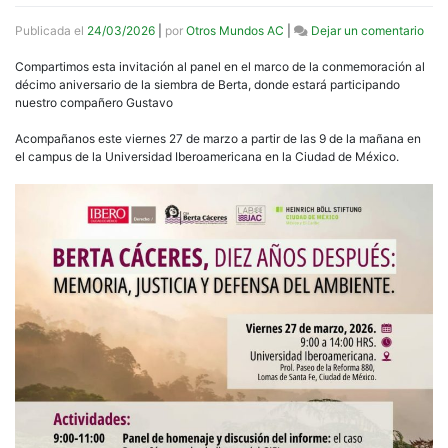
en
Publicada el
24/03/2026
|
por
Otros Mundos AC
|
Dejar un comentario
Pane
Bert
Compartimos esta invitación al panel en el marco de la conmemoración al
Cáce
décimo aniversario de la siembra de Berta, donde estará participando
Die
nuestro compañero Gustavo
año
desp
Acompañanos este viernes 27 de marzo a partir de las 9 de la mañana en
Mem
el campus de la Universidad Iberoamericana en la Ciudad de México.
Just
y
Def
del
Amb