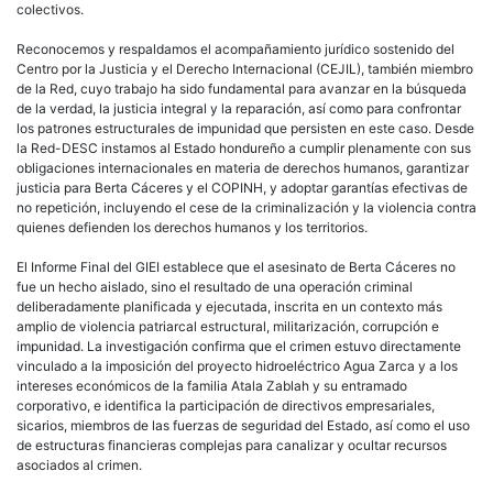
ban
colectivos.
de
desa
Reconocemos y respaldamos el acompañamiento jurídico sostenido del
en
Centro por la Justicia y el Derecho Internacional (CEJIL), también miembro
el
de la Red, cuyo trabajo ha sido fundamental para avanzar en la búsqueda
ases
de la verdad, la justicia integral y la reparación, así como para confrontar
de
los patrones estructurales de impunidad que persisten en este caso. Desde
Bert
la Red-DESC instamos al Estado hondureño a cumplir plenamente con sus
Cáce
obligaciones internacionales en materia de derechos humanos, garantizar
justicia para Berta Cáceres y el COPINH, y adoptar garantías efectivas de
no repetición, incluyendo el cese de la criminalización y la violencia contra
quienes defienden los derechos humanos y los territorios.
El Informe Final del GIEI establece que el asesinato de Berta Cáceres no
fue un hecho aislado, sino el resultado de una operación criminal
deliberadamente planificada y ejecutada, inscrita en un contexto más
amplio de violencia patriarcal estructural, militarización, corrupción e
impunidad. La investigación confirma que el crimen estuvo directamente
vinculado a la imposición del proyecto hidroeléctrico Agua Zarca y a los
intereses económicos de la familia Atala Zablah y su entramado
corporativo, e identifica la participación de directivos empresariales,
sicarios, miembros de las fuerzas de seguridad del Estado, así como el uso
de estructuras financieras complejas para canalizar y ocultar recursos
asociados al crimen.