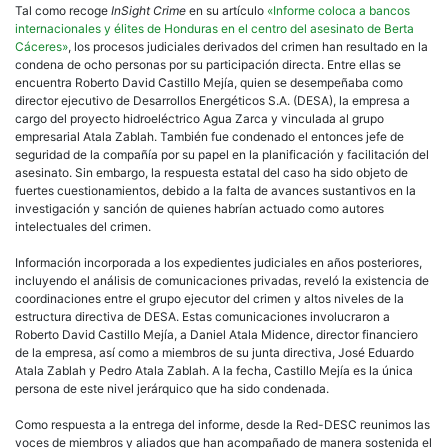
Tal como recoge
InSight Crime
en su artículo
«Informe coloca a bancos
internacionales y élites de Honduras en el centro del asesinato de Berta
Cáceres»
, los procesos judiciales derivados del crimen han resultado en la
condena de ocho personas por su participación directa. Entre ellas se
encuentra Roberto David Castillo Mejía, quien se desempeñaba como
director ejecutivo de Desarrollos Energéticos S.A. (DESA), la empresa a
cargo del proyecto hidroeléctrico Agua Zarca y vinculada al grupo
empresarial Atala Zablah. También fue condenado el entonces jefe de
seguridad de la compañía por su papel en la planificación y facilitación del
asesinato. Sin embargo, la respuesta estatal del caso ha sido objeto de
fuertes cuestionamientos, debido a la falta de avances sustantivos en la
investigación y sanción de quienes habrían actuado como autores
intelectuales del crimen.
Información incorporada a los expedientes judiciales en años posteriores,
incluyendo el análisis de comunicaciones privadas, reveló la existencia de
coordinaciones entre el grupo ejecutor del crimen y altos niveles de la
estructura directiva de DESA. Estas comunicaciones involucraron a
Roberto David Castillo Mejía, a Daniel Atala Midence, director financiero
de la empresa, así como a miembros de su junta directiva, José Eduardo
Atala Zablah y Pedro Atala Zablah. A la fecha, Castillo Mejía es la única
persona de este nivel jerárquico que ha sido condenada.
Como respuesta a la entrega del informe, desde la Red-DESC reunimos las
voces de miembros y aliados que han acompañado de manera sostenida el