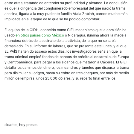
entre otras, tratando de entender su profundidad y alcance. La conclusión
de
es que la dirigencia del conglomerado empresarial del que nació la trama
Bert
asesina, ligada a la muy pudiente familia Atala Zablah, parece mucho más
Các
implicada en el ataque de lo que se ha podido comprobar.
en
Hon
El equipo de la CIDH, conocido como GIEI, mecanismo que la comisión ha
usado
en otros países como México
o Nicaragua, ilumina ahora la madeja
financiera detrás del asesinato de la activista, de la que no se sabía
demasiado. En su informe de labores, que se presenta este lunes, y al que
EL PAÍS ha tenido acceso estos días, los investigadores señalan que la
trama criminal empleó fondos de bancos de crédito al desarrollo, de Europa
y Centroamérica, para pagar a los sicarios que mataron a Cáceres. El GIEI
detalla los caminos del dinero, los meandros y túneles que dispuso la trama
para disimular su origen, hasta su cobro en tres cheques, por más de medio
millón de lempiras, unos 25.000 dólares, y su reparto final entre los
sicarios, hoy presos.