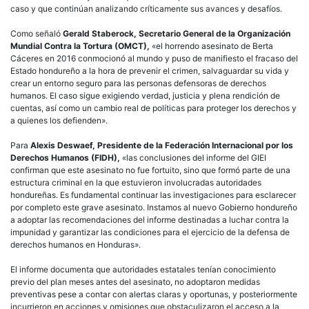
caso y que continúan analizando críticamente sus avances y desafíos.
Como señaló
Gerald Staberock, Secretario General de la Organización
Mundial Contra la Tortura (OMCT),
«el horrendo asesinato de Berta
Cáceres en 2016 conmocionó al mundo y puso de manifiesto el fracaso del
Estado hondureño a la hora de prevenir el crimen, salvaguardar su vida y
crear un entorno seguro para las personas defensoras de derechos
humanos. El caso sigue exigiendo verdad, justicia y plena rendición de
cuentas, así como un cambio real de políticas para proteger los derechos y
a quienes los defienden».
Para
Alexis Deswaef, Presidente de la Federación Internacional por los
Derechos Humanos (FIDH),
«las conclusiones del informe del GIEI
confirman que este asesinato no fue fortuito, sino que formó parte de una
estructura criminal en la que estuvieron involucradas autoridades
hondureñas. Es fundamental continuar las investigaciones para esclarecer
por completo este grave asesinato. Instamos al nuevo Gobierno hondureño
a adoptar las recomendaciones del informe destinadas a luchar contra la
impunidad y garantizar las condiciones para el ejercicio de la defensa de
derechos humanos en Honduras».
El informe documenta que autoridades estatales tenían conocimiento
previo del plan meses antes del asesinato, no adoptaron medidas
preventivas pese a contar con alertas claras y oportunas, y posteriormente
incurrieron en acciones y omisiones que obstaculizaron el acceso a la