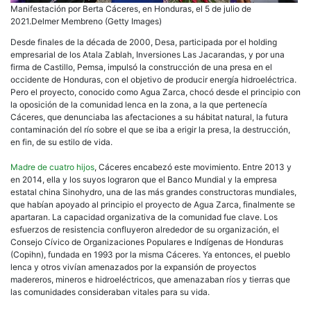
Manifestación por Berta Cáceres, en Honduras, el 5 de julio de
2021.Delmer Membreno (Getty Images)
Desde finales de la década de 2000, Desa, participada por el holding
empresarial de los Atala Zablah, Inversiones Las Jacarandas, y por una
firma de Castillo, Pemsa, impulsó la construcción de una presa en el
occidente de Honduras, con el objetivo de producir energía hidroeléctrica.
Pero el proyecto, conocido como Agua Zarca, chocó desde el principio con
la oposición de la comunidad lenca en la zona, a la que pertenecía
Cáceres, que denunciaba las afectaciones a su hábitat natural, la futura
contaminación del río sobre el que se iba a erigir la presa, la destrucción,
en fin, de su estilo de vida.
Madre de cuatro hijos
, Cáceres encabezó este movimiento. Entre 2013 y
en 2014, ella y los suyos lograron que el Banco Mundial y la empresa
estatal china Sinohydro, una de las más grandes constructoras mundiales,
que habían apoyado al principio el proyecto de Agua Zarca, finalmente se
apartaran. La capacidad organizativa de la comunidad fue clave. Los
esfuerzos de resistencia confluyeron alrededor de su organización, el
Consejo Cívico de Organizaciones Populares e Indígenas de Honduras
(Copihn), fundada en 1993 por la misma Cáceres. Ya entonces, el pueblo
lenca y otros vivían amenazados por la expansión de proyectos
madereros, mineros e hidroeléctricos, que amenazaban ríos y tierras que
las comunidades consideraban vitales para su vida.