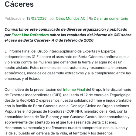
Cáceres
en
Publicada el
13/02/2026
|
por
Otros Mundos AC
|
Dejar un comentario
Decl
Conj
Compartimos este comunicado de diversas organización y publicado
–
por
Front Line Defenders
sobre los resultados del informe de GIEI sobre
Eco
el caso de Berta Cáceres- A 6 de febrero de 2026
Polít
de
El Informe Final del Grupo Interdisciplinario de Expertas y Expertos
la
Independientes (GIEI) sobre el asesinato de Berta Cáceres confirma que la
Viol
violencia contra las mujeres que defienden la tierra y el agua no es un
El
hecho aislado. Estos crímenes son estructurales y responden a intereses
rol
económicos, modelos de desarrollo extractivos y a la complicidad entre las
de
empresas y el Estado.
las
empr
Con motivo de la presentación del
Informe Final
del Grupo Interdisciplinario
las
de Expertos Independientes (GIEI), realizada el 12 de enero en Tegucigalpa,
fuer
desde la Red-DESC expresamos nuestra solidaridad firme e inquebrantable
de
con la familia de Berta Cáceres; con el Consejo Cívico de Organizaciones
segu
Populares e Indígenas de Honduras (COPINH), miembro de la Red; con la
del
comunidad lenca de Río Blanco; y con Gustavo Castro, líder comunitario y
Esta
sobreviviente del atentado en el que fue asesinada Berta Cáceres.
y
Honramos su memoria y reafirmamos nuestro compromiso con su lucha y
los
la de su pueblo en defensa de la vida, el territorio y los derechos