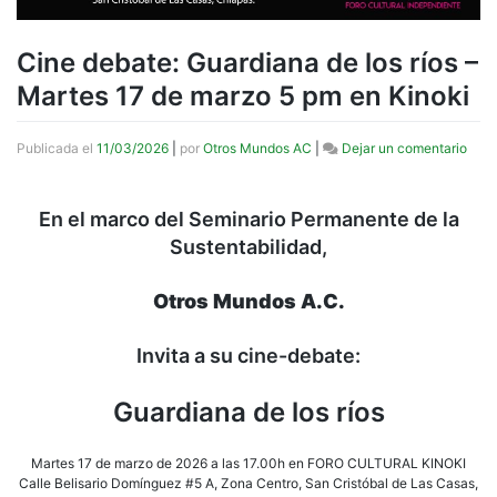
Cine debate: Guardiana de los ríos –
Martes 17 de marzo 5 pm en Kinoki
en
Publicada el
11/03/2026
|
por
Otros Mundos AC
|
Dejar un comentario
Cine
deba
Guar
En el marco del Seminario Permanente de la
de
Sustentabilidad,
los
ríos
–
Otros Mundos A.C.
Mart
17
de
Invita a su cine-debate:
marz
5
Guardiana de los ríos
pm
en
Kino
Martes 17 de marzo de 2026 a las 17.00h en FORO CULTURAL KINOKI
Calle Belisario Domínguez #5 A, Zona Centro, San Cristóbal de Las Casas,