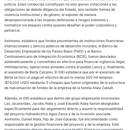
justicia. Estas conductas constituyen no solo graves violaciones a las
obligaciones de debida diligencia del Estado, sino también formas de
violencia institucional y de género, al exponer de manera
desproporcionada a las mujeres defensoras a riesgos extremos y
normalizar los ataques contra quienes desafían el poder corporativo y
patriarcal.
Asimismo, establece que fondos provenientes de instituciones financieras
internacionales y bancos públicos de desarrollo incluidos, el Banco de
Desarrollo Empresarial de los Países Bajos (FMO) y el Banco
Centroamericano de Integración Económica (BCIE), fueron desviados
sistemáticamente y convertidos en efectivo para financiar vigilancia ilegal,
intimidaciones, operaciones armadas contra el pueblo Lenca y, finalmente,
el asesinato de Berta Cáceres. El GIEI establece que por el asesinato de
Berta se hizo un pago en efectivo de por lo menos 500 mil lempiras
($19,000 USD) mediante 3 cheques que fueron originados de la estructura
de malversación de fondos de la empresa de la familia Atala Zablah.
Además, el GIEI establece que dentro del grupo empresarial Inversiones
Las Jacarandas, Jacobo Atala y José Eduardo Atala fueron designados
específicamente para dar seguimiento directo y asumir la responsabilidad
del proyecto hidroeléctrico Agua Zarca y de la inversión asociada.
Asimismo, Daniel Atala, hijo de José Eduardo, fue encomendado como
responsable de la gestión financiera del proyecto y de la empresa. Este
involucramiento directo demuestra que la familia Atala tuvo conocimiento