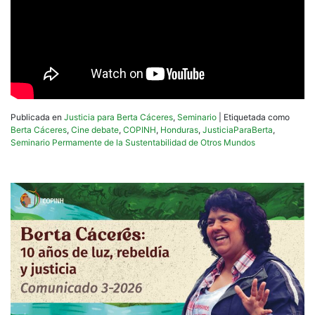
Publicada en
Justicia para Berta Cáceres
,
Seminario
|
Etiquetada como
Berta Cáceres
,
Cine debate
,
COPINH
,
Honduras
,
JusticiaParaBerta
,
Seminario Permamente de la Sustentabilidad de Otros Mundos