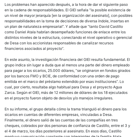
Los problemas han aparecido después, a la hora de dar el siguiente paso
en la cadena de responsabilidades. El GIEI señala “la posible existencia de
un nivel de mayor jerarquía [en la organización del asesinato], con posibles
responsabilidades en la toma de decisiones de diversa índole, insertas en
un plan de naturaleza empresarial”. Y añade que “tanto David Castillo
como Daniel Atala habrían desempeñado funciones de enlace entre los
distintos niveles de la estructura, conectando el nivel operativo o gerencial
de Desa con los accionistas responsables de canalizar recursos
financieros asociados al proyecto”.
En este asunto, la investigación financiera del GIEI resulta fundamental. El
grupo indica sin lugar a duda que al menos una parte del dinero empleado
para pagar a los sicarios, 25.000 dólares, “se originaron en fondos girados
por los bancos FMO y BCIE, de conformidad con una orden de pago
emitida en el marco del préstamo extendido por esas instituciones”. Lo
cual, por cierto, resultaba algo habitual para Desa y el proyecto Agua
Zarca. Según el GIEI, más de 12 millones de dólares de los 18 ejecutados
en el proyecto fueron objeto de desvíos y/o manejos irregulares.
En su informe, el grupo detalla cómo la trama trianguló el dinero para los
sicarios en cuentas de diferentes empresas, vinculadas a Desa.
Finalmente, el dinero salió de las cuentas de las compañías en tres
cheques, cobrados por dos personas de confianza de Castillo, entre el 3 y
el 4 de marzo, los días posteriores al asesinato. En esos días, Castillo
mantuvo comunicación constante con integrantes de la familia Atala