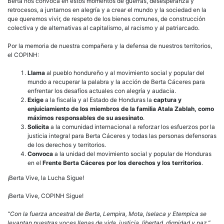
Berta nos convoca en estos momentos de guerras, desesperanza y
retrocesos, a juntarnos en alegría y a crear el mundo y la sociedad en la
que queremos vivir, de respeto de los bienes comunes, de construcción
colectiva y de alternativas al capitalismo, al racismo y al patriarcado.
Por la memoria de nuestra compañera y la defensa de nuestros territorios,
el COPINH:
Llama
al pueblo hondureño y al movimiento social y popular del
mundo a recuperar la palabra y la acción de Berta Cáceres para
enfrentar los desafíos actuales con alegría y audacia.
Exige
a la fiscalía y al Estado de Honduras la
captura y
enjuiciamiento de los miembros de la familia Atala Zablah, como
máximos responsables de su asesinato
.
Solicita
a la comunidad internacional a reforzar los esfuerzos por la
justicia integral para Berta Cáceres y todas las personas defensoras
de los derechos y territorios.
Convoca
a la unidad del movimiento social y popular de Honduras
en el
Frente Berta Cáceres por los derechos y los territorios
.
¡Berta Vive, la Lucha Sigue!
¡Berta Vive, COPINH Sigue!
“Con la fuerza ancestral de Berta, Lempira, Mota, Iselaca y Etempica se
levantan nuestras voces llenas de vida, justicia, libertad, dignidad y paz.”