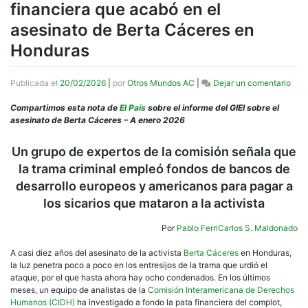
financiera que acabó en el
asesinato de Berta Cáceres en
Honduras
en
Publicada el
20/02/2026
|
por
Otros Mundos AC
|
Dejar un comentario
Nota
“O
Compartimos esta nota de
El País
sobre el informe del GIEI sobre el
ellos
asesinato de Berta Cáceres – A enero 2026
o
noso
Un grupo de expertos de la comisión señala que
la
la trama criminal empleó fondos de bancos de
CID
doc
desarrollo europeos y americanos para pagar a
al
los sicarios que mataron a la activista
deta
la
Por
Pablo Ferri
Carlos S. Maldonado
tram
fina
A casi diez años del asesinato de la activista
Berta Cáceres
en Honduras,
que
la luz penetra poco a poco en los entresijos de la trama que urdió el
aca
ataque, por el que hasta ahora hay ocho condenados. En los últimos
en
meses, un equipo de analistas de la
Comisión Interamericana de Derechos
el
Humanos (CIDH)
ha investigado a fondo la pata financiera del complot,
ases