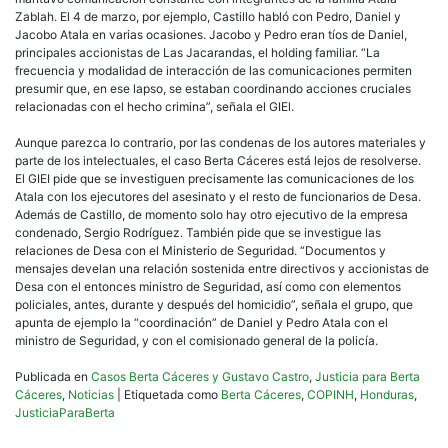
Zablah. El 4 de marzo, por ejemplo, Castillo habló con Pedro, Daniel y
Jacobo Atala en varias ocasiones. Jacobo y Pedro eran tíos de Daniel,
principales accionistas de Las Jacarandas, el holding familiar. “La
frecuencia y modalidad de interacción de las comunicaciones permiten
presumir que, en ese lapso, se estaban coordinando acciones cruciales
relacionadas con el hecho crimina”, señala el GIEl.
Aunque parezca lo contrario, por las condenas de los autores materiales y
parte de los intelectuales, el caso Berta Cáceres está lejos de resolverse.
El GIEI pide que se investiguen precisamente las comunicaciones de los
Atala con los ejecutores del asesinato y el resto de funcionarios de Desa.
Además de Castillo, de momento solo hay otro ejecutivo de la empresa
condenado, Sergio Rodríguez. También pide que se investigue las
relaciones de Desa con el Ministerio de Seguridad. “Documentos y
mensajes develan una relación sostenida entre directivos y accionistas de
Desa con el entonces ministro de Seguridad, así como con elementos
policiales, antes, durante y después del homicidio”, señala el grupo, que
apunta de ejemplo la “coordinación” de Daniel y Pedro Atala con el
ministro de Seguridad, y con el comisionado general de la policía.
Publicada en
Casos Berta Cáceres y Gustavo Castro
,
Justicia para Berta
Cáceres
,
Noticias
|
Etiquetada como
Berta Cáceres
,
COPINH
,
Honduras
,
JusticiaParaBerta