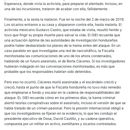
Esperanza, donde vivía la activista, para preparar el atentado. Incluso, en
una de las incursiones, trataron de acabar con ella, fallidamente.
Finalmente, a la sexta la mataron. Fue en la noche del 2 de marzo de 2016.
Los sicarios entraron a su casa y dispararon contra ella, hasta matarla. El
activista mexicano Gustavo Castro, que estaba de visita, resultó herido y
tuvo que fingir su propia muerte para salvar la vida. El GIEI recuerda que
una actuación óptima de las autoridades de investigación hondureñas
podría haber desbaratado los planes de la trama antes del ataque. En un
caso paralelo en que investigaba una red de narcotráfico, la Fiscalía
monitoreaba las comunicaciones de uno de los ahora condenados,
hablando de un futuro asesinato, el de Berta Cáceres. Si los investigadores
hubieran indagado en las conversaciones monitoreadas, es más que
probable que los responsables habrían sido detenidos.
Pero eso no ocurrió, Cáceres murió asesinada y el escándalo creció y
creció, hasta el punto de que la Fiscalía hondureña no tuvo más remedio
que emplearse a fondo y escalar en la cadena de responsabilidades del
ataque. EL GIEI recuerda cómo en los primeros días, la trama criminal
alentó teorías conspirativas sobre el asesinato, incluso el versión de que se
había tratado de un crimen pasional. Pero la presión internacional obligó a
que los investigadores se fijaran en la evidencia, lo que les condujo al
presidente ejecutivo de Desa, David Castillo, y su cadena operativa,
compuesta por un militar en activo, exmilitares y sicarios contratados.