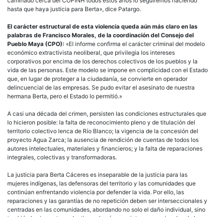
caminado cerca del COPINH todos estos años lo seguiremos haciendo
hasta que haya justicia para Berta», dice Patargo.
El carácter estructural de esta violencia queda aún más claro en las
palabras de Francisco Morales, de la coordinación del Consejo del
Pueblo Maya (CPO):
«El informe confirma el carácter criminal del modelo
económico extractivista neoliberal, que privilegia los intereses
corporativos por encima de los derechos colectivos de los pueblos y la
vida de las personas. Este modelo se impone en complicidad con el Estado
que, en lugar de proteger a la ciudadanía, se convierte en operador
delincuencial de las empresas. Se pudo evitar el asesinato de nuestra
hermana Berta, pero el Estado lo permitió.»
A casi una década del crimen, persisten las condiciones estructurales que
lo hicieron posible: la falta de reconocimiento pleno y de titulación del
territorio colectivo lenca de Río Blanco; la vigencia de la concesión del
proyecto Agua Zarca; la ausencia de rendición de cuentas de todos los
autores intelectuales, materiales y financieros; y la falta de reparaciones
integrales, colectivas y transformadoras.
La justicia para Berta Cáceres es inseparable de la justicia para las
mujeres indígenas, las defensoras del territorio y las comunidades que
continúan enfrentando violencia por defender la vida. Por ello, las
reparaciones y las garantías de no repetición deben ser interseccionales y
centradas en las comunidades, abordando no solo el daño individual, sino