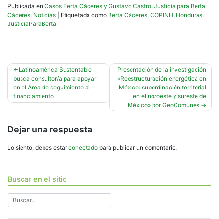
Publicada en
Casos Berta Cáceres y Gustavo Castro
,
Justicia para Berta
Cáceres
,
Noticias
|
Etiquetada como
Berta Cáceres
,
COPINH
,
Honduras
,
JusticiaParaBerta
Navegación
Latinoamérica Sustentable
Presentación de la investigación
busca consultor/a para apoyar
«Reestructuración energética en
de
en el Área de seguimiento al
México: subordinación territorial
entradas
financiamiento
en el noroeste y sureste de
México» por GeoComunes
Dejar una respuesta
Lo siento, debes estar
conectado
para publicar un comentario.
Buscar en el sitio