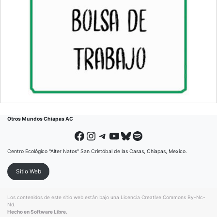
Otros Mundos Chiapas AC
Facebook
Instagram
Telegram
YouTube
Bluesky
Spotify
Centro Ecológico "Alter Natos" San Cristóbal de las Casas, Chiapas, Mexico.
Sitio Web
Los contenidos de este sitio web están bajo una
Licencia Creative Commons By-Nc-
Nd
.
Hecho en Software Libre.