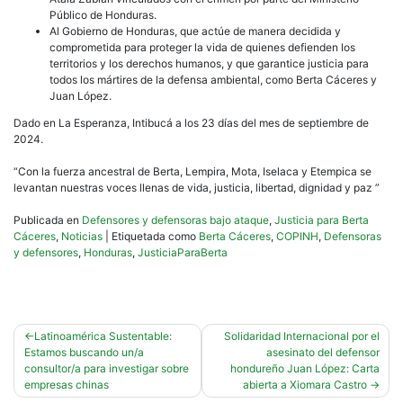
Público de Honduras.
Al Gobierno de Honduras, que actúe de manera decidida y
comprometida para proteger la vida de quienes defienden los
territorios y los derechos humanos, y que garantice justicia para
todos los mártires de la defensa ambiental, como Berta Cáceres y
Juan López.
Dado en La Esperanza, Intibucá a los 23 días del mes de septiembre de
2024.
“Con la fuerza ancestral de Berta, Lempira, Mota, Iselaca y Etempica se
levantan nuestras voces llenas de vida, justicia, libertad, dignidad y paz ”
Publicada en
Defensores y defensoras bajo ataque
,
Justicia para Berta
Cáceres
,
Noticias
|
Etiquetada como
Berta Cáceres
,
COPINH
,
Defensoras
y defensores
,
Honduras
,
JusticiaParaBerta
Navegación
Latinoamérica Sustentable:
Solidaridad Internacional por el
Estamos buscando un/a
asesinato del defensor
de
consultor/a para investigar sobre
hondureño Juan López: Carta
entradas
empresas chinas
abierta a Xiomara Castro