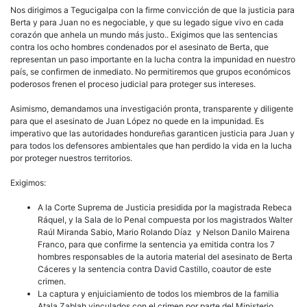
Nos dirigimos a Tegucigalpa con la firme convicción de que la justicia para
Berta y para Juan no es negociable, y que su legado sigue vivo en cada
corazón que anhela un mundo más justo.. Exigimos que las sentencias
contra los ocho hombres condenados por el asesinato de Berta, que
representan un paso importante en la lucha contra la impunidad en nuestro
país, se confirmen de inmediato. No permitiremos que grupos económicos
poderosos frenen el proceso judicial para proteger sus intereses.
Asimismo, demandamos una investigación pronta, transparente y diligente
para que el asesinato de Juan López no quede en la impunidad. Es
imperativo que las autoridades hondureñas garanticen justicia para Juan y
para todos los defensores ambientales que han perdido la vida en la lucha
por proteger nuestros territorios.
Exigimos:
A la Corte Suprema de Justicia presidida por la magistrada Rebeca
Ráquel, y la Sala de lo Penal compuesta por los magistrados Walter
Raúl Miranda Sabio, Mario Rolando Díaz y Nelson Danilo Mairena
Franco, para que confirme la sentencia ya emitida contra los 7
hombres responsables de la autoria material del asesinato de Berta
Cáceres y la sentencia contra David Castillo, coautor de este
crimen.
La captura y enjuiciamiento de todos los miembros de la familia
Atala Zablah vinculados con el crimen por parte del Ministerio