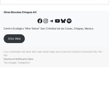
Otros Mundos Chiapas AC
Facebook
Instagram
Telegram
YouTube
Bluesky
Spotify
Centro Ecológico "Alter Natos" San Cristóbal de las Casas, Chiapas, Mexico.
Sitio Web
Los contenidos de este sitio web están bajo una
Licencia Creative Commons By-Nc-
Nd
.
Hecho en Software Libre.
Tecnología:
CódigoSur
.