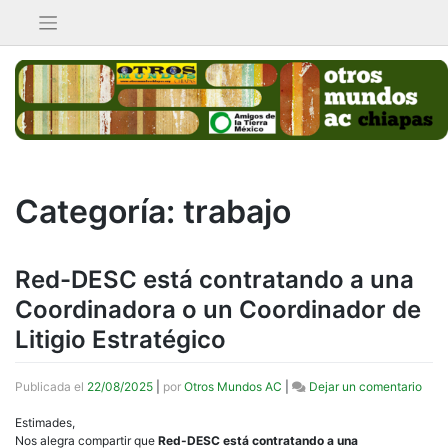
Saltar
al
contenido
Categoría:
trabajo
Red-DESC está contratando a una
Coordinadora o un Coordinador de
Litigio Estratégico
en
Publicada el
22/08/2025
|
por
Otros Mundos AC
|
Dejar un comentario
Red
DES
Estimades,
está
Nos alegra compartir que
Red-DESC está contratando a una