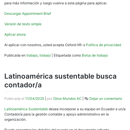
para más información y luego vuelva a esta página para aplicar.
Descargar Appointment Brief
Versión de texto simple
Aplicar ahora
Al aplicar con nosotros, usted acepta Oxford HR-s
Política de privacidad
Publicada en
trabajo
,
trabajo
|
Etiquetada como
Bolsa de trabajo
Latinoamérica sustentable busca
contador/a
en
Publicada el
11/04/2025
|
por
Otros Mundos AC
|
Dejar un comentario
Lati
sust
Latinoamérica Sustentable
desea incorporar a su equipo en Ecuador a un/a
busc
Contador/a para la gestión contable y apoyo administrativo en la
cont
organización.
Puede encontrar los detalles del puesto en el documento adjunto.