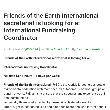
Friends of the Earth International
secretariat is looking for a:
International Fundraising
Coordinator
en
Publicada el
06/05/2024
|
por
Otros Mundos AC
|
Dejar un comentario
Frie
of
Friends of the Earth International secretariat is looking for a:
the
Eart
International Fundraising Coordinator
Inte
secr
full time (37.5 hours – 5 days per week)
is
look
Friends of the Earth International
(FoEI) is the world’s largest grassroots e
for
nvironmental federation with more than 70 autonomous member groups ar
a:
ound the world. FoEI aims to ensure that the struggles and experiences of l
Inte
ocal communities –
Fund
especially those most affected by unsustainable development –
Coor
are brought to bear on policies and practices at national and international l