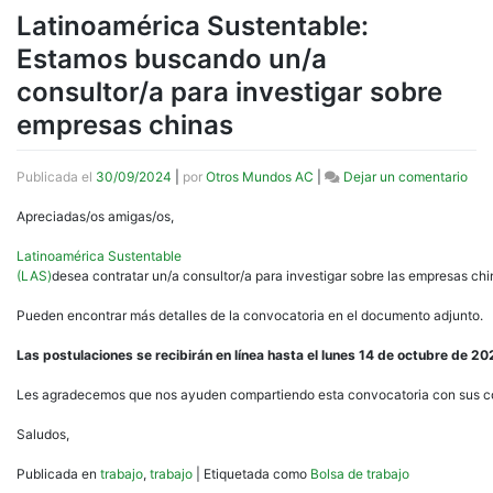
Latinoamérica Sustentable:
Estamos buscando un/a
consultor/a para investigar sobre
empresas chinas
en
Publicada el
30/09/2024
|
por
Otros Mundos AC
|
Dejar un comentario
Lati
Est
Apreciadas/os amigas/os,
bus
un/
Latinoamérica Sustentable
cons
(LAS)
desea contratar un/a consultor/a para investigar sobre las empresas chi
par
inve
Pueden encontrar más detalles de la convocatoria en el documento adjunto.
sob
emp
Las postulaciones se recibirán en línea hasta el lunes 14 de octubre de 20
chi
Les agradecemos que nos ayuden compartiendo esta convocatoria con sus c
Saludos,
Publicada en
trabajo
,
trabajo
|
Etiquetada como
Bolsa de trabajo