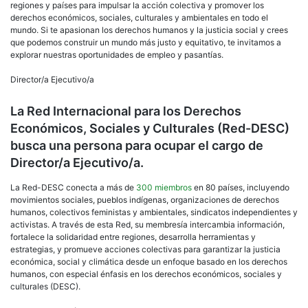
Inte
regiones y países para impulsar la acción colectiva y promover los
para
derechos económicos, sociales, culturales y ambientales en todo el
los
mundo. Si te apasionan los derechos humanos y la justicia social y crees
Der
que podemos construir un mundo más justo y equitativo, te invitamos a
Eco
explorar nuestras oportunidades de empleo y pasantías.
Soci
y
Director/a Ejecutivo/a
Cult
(Re
La Red Internacional para los Derechos
DES
Económicos, Sociales y Culturales (Red-DESC)
bus
una
busca una persona para ocupar el cargo de
per
Director/a Ejecutivo/a.
para
ocu
La Red-DESC conecta a más de
300 miembros
en 80 países, incluyendo
el
movimientos sociales, pueblos indígenas, organizaciones de derechos
car
humanos, colectivos feministas y ambientales, sindicatos independientes y
de
activistas. A través de esta Red, su membresía intercambia información,
Dire
fortalece la solidaridad entre regiones, desarrolla herramientas y
Ejec
estrategias, y promueve acciones colectivas para garantizar la justicia
económica, social y climática desde un enfoque basado en los derechos
humanos, con especial énfasis en los derechos económicos, sociales y
culturales (DESC).