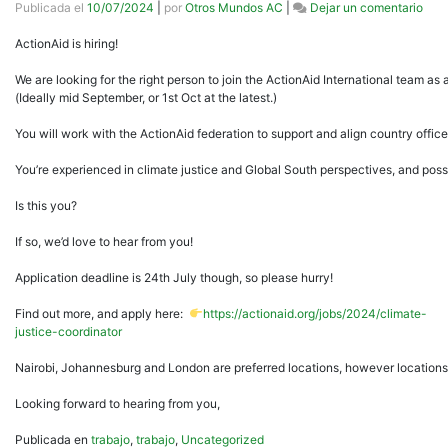
en
Publicada el
10/07/2024
|
por
Otros Mundos AC
|
Dejar un comentario
Acti
ActionAid is hiring!
We are looking for the right person to join the ActionAid International team as 
(Ideally mid September, or 1st Oct at the latest.)
You will work with the ActionAid federation to support and align country offices
You’re experienced in climate justice and Global South perspectives, and poss
Is this you?
If so, we’d love to hear from you!
Application deadline is 24th July though, so please hurry!
Find out more, and apply here:
https://actionaid.org/jobs/2024/climate-
justice-coordinator
Nairobi, Johannesburg and London are preferred locations, however locations wit
Looking forward to hearing from you,
Publicada en
trabajo
,
trabajo
,
Uncategorized