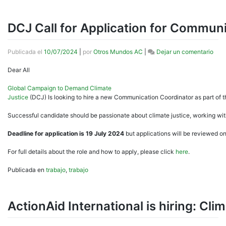
DCJ Call for Application for Commun
en
Publicada el
10/07/2024
|
por
Otros Mundos AC
|
Dejar un comentario
DCJ 
Dear All
Global Campaign to Demand Climate
Justice
(DCJ) Is looking to hire a new Communication Coordinator as part of th
Successful candidate should be passionate about climate justice, working withi
Deadline for application is 19 July 2024
but applications will be reviewed o
For full details about the role and how to apply, please click
here
.
Publicada en
trabajo
,
trabajo
ActionAid International is hiring: Cli