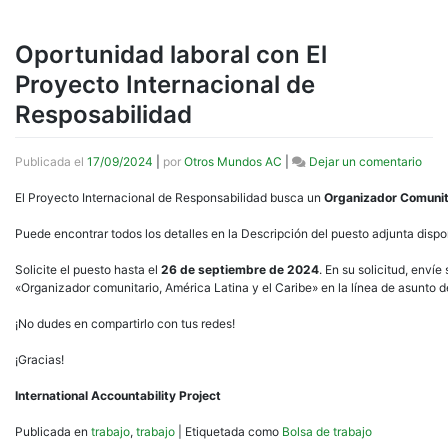
Oportunidad laboral con El
Proyecto Internacional de
Resposabilidad
en
Publicada el
17/09/2024
|
por
Otros Mundos AC
|
Dejar un comentario
Opor
El
El Proyecto Internacional de Responsabilidad busca un
Organizador Comunita
Proy
Inte
Puede encontrar todos los detalles en la Descripción del puesto adjunta dispo
de
Resp
Solicite el puesto hasta el
26 de septiembre de 2024
. En su solicitud, enví
«Organizador comunitario, América Latina y el Caribe» en la línea de asunto d
¡No dudes en compartirlo con tus redes!
¡Gracias!
International Accountability Project
Publicada en
trabajo
,
trabajo
|
Etiquetada como
Bolsa de trabajo