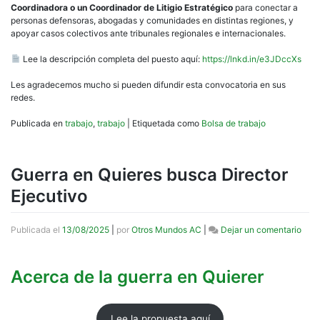
cont
Coordinadora o un Coordinador de Litigio Estratégico
para conectar a
a
personas defensoras, abogadas y comunidades en distintas regiones, y
una
apoyar casos colectivos ante tribunales regionales e internacionales.
Coor
o
Lee la descripción completa del puesto aquí:
https://lnkd.in/e3JDccXs
un
Coor
Les agradecemos mucho si pueden difundir esta convocatoria en sus
de
redes.
Litig
Estr
Publicada en
trabajo
,
trabajo
|
Etiquetada como
Bolsa de trabajo
Guerra en Quieres busca Director
Ejecutivo
en
Publicada el
13/08/2025
|
por
Otros Mundos AC
|
Dejar un comentario
Guer
en
Quie
Acerca de la guerra en Quierer
bus
Dire
Ejec
Lee la propuesta aquí