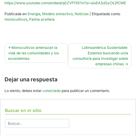
https://www.youtube.com/embed/q0ZVfYtlXYo?si=aixEA3d3yCk2fCME
Publicada en
Energía
,
Modelo extractivo
,
Noticias
|
Etiquetada como
monocultivos
,
Palma aceitera
Navegación
Monocultivos amenazan la
Latinoamérica Sustentable:
vida de las comunidades y los
Estamos buscando un/a
de
ecosistemas
consultor/a para investigar sobre
entradas
empresas chinas
Dejar una respuesta
Lo siento, debes estar
conectado
para publicar un comentario.
Buscar en el sitio