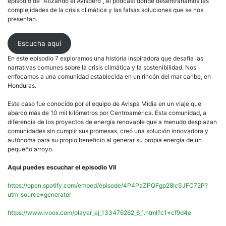
episodio de “Atizando el Avispero”, el podcast donde desentrañamos las
complejidades de la crisis climática y las falsas soluciones que se nos
presentan.
Escucha aquí
En este episodio 7 exploramos una historia inspiradora que desafía las
narrativas comunes sobre la crisis climática y la sostenibilidad. Nos
enfocamos a una comunidad establecida en un rincón del mar caribe, en
Honduras.
Este caso fue conocido por el equipo de Avispa Mídia en un viaje que
abarcó más de 10 mil kilómetros por Centroamérica. Esta comunidad, a
diferencia de los proyectos de energía renovable que a menudo desplazan
comunidades sin cumplir sus promesas, creó una solución innovadora y
autónoma para su propio beneficio al generar su propia energía de un
pequeño arroyo.
Aquí puedes escuchar el episodio VII
https://open.spotify.com/embed/episode/4P4PaZPQFgp28IcSJFC72P?
utm_source=generator
https://www.ivoox.com/player_ej_133476262_6_1.html?c1=cf9d4e