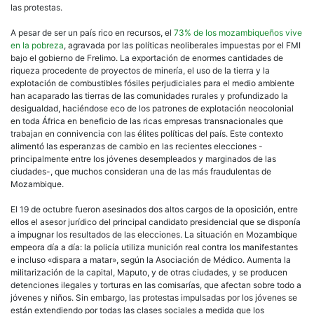
las protestas.
A pesar de ser un país rico en recursos, el
73% de los mozambiqueños vive
en la pobreza
, agravada por las políticas neoliberales impuestas por el FMI
bajo el gobierno de Frelimo. La exportación de enormes cantidades de
riqueza procedente de proyectos de minería, el uso de la tierra y la
explotación de combustibles fósiles perjudiciales para el medio ambiente
han acaparado las tierras de las comunidades rurales y profundizado la
desigualdad, haciéndose eco de los patrones de explotación neocolonial
en toda África en beneficio de las ricas empresas transnacionales que
trabajan en connivencia con las élites políticas del país. Este contexto
alimentó las esperanzas de cambio en las recientes elecciones -
principalmente entre los jóvenes desempleados y marginados de las
ciudades-, que muchos consideran una de las más fraudulentas de
Mozambique.
El 19 de octubre fueron asesinados dos altos cargos de la oposición, entre
ellos el asesor jurídico del principal candidato presidencial que se disponía
a impugnar los resultados de las elecciones. La situación en Mozambique
empeora día a día: la policía utiliza munición real contra los manifestantes
e incluso «dispara a matar», según la Asociación de Médico. Aumenta la
militarización de la capital, Maputo, y de otras ciudades, y se producen
detenciones ilegales y torturas en las comisarías, que afectan sobre todo a
jóvenes y niños. Sin embargo, las protestas impulsadas por los jóvenes se
están extendiendo por todas las clases sociales a medida que los