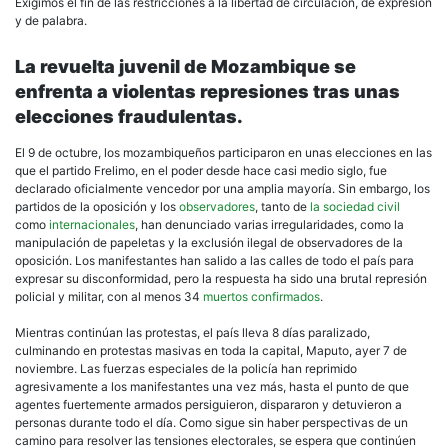
Exigimos el fin de las restricciones a la libertad de circulación, de expresión
y de palabra.
La revuelta juvenil de Mozambique se
enfrenta a violentas represiones tras unas
elecciones fraudulentas.
El 9 de octubre, los mozambiqueños participaron en unas elecciones en las
que el partido Frelimo, en el poder desde hace casi medio siglo, fue
declarado oficialmente vencedor por una amplia mayoría. Sin embargo, los
partidos de la oposición y los
observadores
, tanto de
la sociedad civil
como
internacionales
, han denunciado varias irregularidades, como la
manipulación de papeletas y la exclusión ilegal de observadores de la
oposición. Los manifestantes han salido a las calles de todo el país para
expresar su disconformidad, pero la respuesta ha sido una brutal represión
policial y militar, con al menos 34
muertos confirmados
.
Mientras continúan las protestas, el país lleva 8 días paralizado,
culminando en protestas masivas en toda la capital, Maputo, ayer 7 de
noviembre. Las fuerzas especiales de la policía han reprimido
agresivamente a los manifestantes una vez más, hasta el punto de que
agentes fuertemente armados persiguieron, dispararon y detuvieron a
personas durante todo el día. Como sigue sin haber perspectivas de un
camino para resolver las tensiones electorales, se espera que continúen