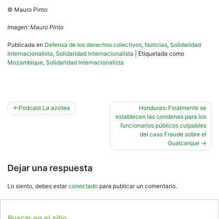
© Mauro Pinto
Imagen: Mauro Pinto
Publicada en
Defensa de los derechos colectivos
,
Noticias
,
Solidaridad
Internacionalista
,
Solidaridad Internacionalista
|
Etiquetada como
Mozambique
,
Solidaridad Internacionalista
Navegación
Podcast La azotea
Honduras: Finalmente se
establecen las condenas para los
de
funcionarios públicos culpables
entradas
del caso Fraude sobre el
Gualcarque
Dejar una respuesta
Lo siento, debes estar
conectado
para publicar un comentario.
Buscar en el sitio