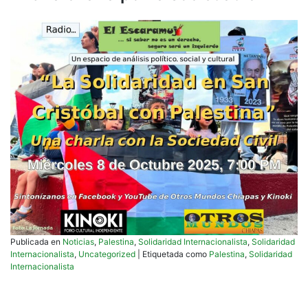
Publicada en
Noticias
,
Palestina
,
Solidaridad Internacionalista
,
Solidaridad
Internacionalista
,
Uncategorized
|
Etiquetada como
Palestina
,
Solidaridad
Internacionalista