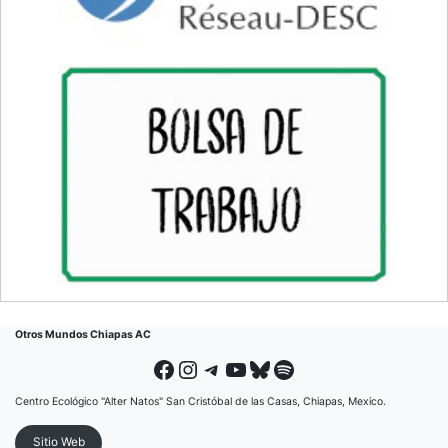
Otros Mundos Chiapas AC
Facebook
Instagram
Telegram
YouTube
Bluesky
Spotify
Centro Ecológico "Alter Natos" San Cristóbal de las Casas, Chiapas, Mexico.
Sitio Web