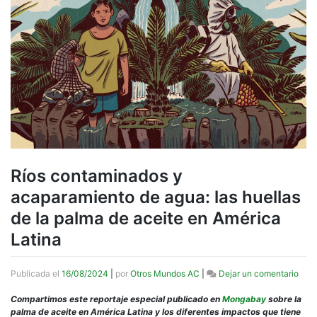
Ríos contaminados y
acaparamiento de agua: las huellas
de la palma de aceite en América
Latina
en
Publicada el
16/08/2024
|
por
Otros Mundos AC
|
Dejar un comentario
Ríos
cont
Compartimos este reportaje especial publicado en
Mongabay
sobre la
y
palma de aceite en América Latina y los diferentes impactos que tiene