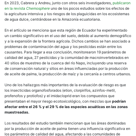
En 2023, Cabrera y Andreu, junto con otros seis investigadores,
publicaron
en la revista
Chemosphere
uno de los pocos estudios sobre los efectos de
la agricultura intensiva y los riesgos de los plaguicidas en los ecosistemas
de agua dulce, centrándose en la Amazonía ecuatoriana.
En el artículo se menciona que esta región de Ecuador ha experimentado
un cambio significativo en el uso del suelo, debido al aumento demográfico
y a la expansión de la frontera agrícola. Dichos cambios se han asociado a
problemas de contaminación del agua y los pesticidas están entre los
causantes. Para llegar a esa conclusión, monitorearon 19 parámetros de
calidad del agua, 27 pesticidas y la comunidad de macroinvertebrados en
40 sitios de muestreo de la cuenca del río Napo, incluyendo una reserva
de conservación natural y sitios en áreas influenciadas por la producción
de aceite de palma, la producción de maíz y la cercanía a centros urbanos.
Uno de los hallazgos más importantes de la evaluación de riesgo es que
los insecticidas organofosforados (etion, clorpirifos, azinfos-metil,
profenofos y protiofos) y el imidacloprid eran los compuestos que
presentaban el mayor riesgo ecotoxicológico, con mezclas que
podrían
afectar entre el 26 % y el 29 % de las especies acuáticas en las zonas
muestreadas.
Los resultados del estudio también mencionan que las áreas dominadas
por la producción de aceite de palma tienen una influencia significativa en
los parámetros de calidad del agua, afectando a las comunidades de