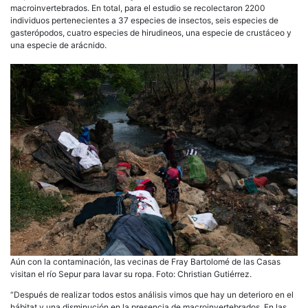
macroinvertebrados. En total, para el estudio se recolectaron 2200
individuos pertenecientes a 37 especies de insectos, seis especies de
gasterópodos, cuatro especies de hirudineos, una especie de crustáceo y
una especie de arácnido.
Aún con la contaminación, las vecinas de Fray Bartolomé de las Casas
visitan el río Sepur para lavar su ropa. Foto: Christian Gutiérrez.
“Después de realizar todos estos análisis vimos que hay un deterioro en el
hábitat y una disminución en la presencia de macroinvertebrados. En las