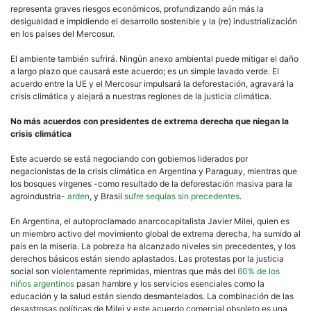
representa graves riesgos económicos, profundizando aún más la
desigualdad e impidiendo el desarrollo sostenible y la (re) industrialización
en los países del Mercosur.
El ambiente también sufrirá. Ningún anexo ambiental puede mitigar el daño
a largo plazo que causará este acuerdo; es un simple lavado verde. El
acuerdo entre la UE y el Mercosur impulsará la deforestación, agravará la
crisis climática y alejará a nuestras regiones de la justicia climática.
No más acuerdos con presidentes de extrema derecha que niegan la
crisis climática
Este acuerdo se está negociando con gobiernos liderados por
negacionistas de la crisis climática en Argentina y Paraguay, mientras que
los bosques vírgenes -como resultado de la deforestación masiva para la
agroindustria-
arden
, y Brasil
sufre sequías sin precedentes
.
En Argentina, el autoproclamado anarcocapitalista Javier Milei, quien es
un miembro activo del movimiento global de extrema derecha, ha sumido al
país en la miseria. La pobreza ha alcanzado niveles sin precedentes, y los
derechos básicos están siendo aplastados. Las protestas por la justicia
social son violentamente reprimidas, mientras que más del
60% de los
niños argentinos
pasan hambre y los servicios esenciales como la
educación y la salud están siendo desmantelados. La combinación de las
desastrosas políticas de Milei y este acuerdo comercial obsoleto es una