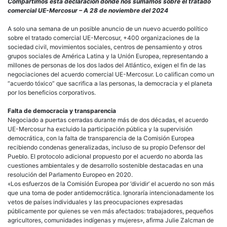
de
Compartimos esta declaración donde nos sumamos sobre el tratado
Com
comercial UE-Mercosur – A 28 de noviembre del 2024
Tóxi
+40
A solo una semana de un posible anuncio de un nuevo acuerdo político
ONG
sobre el tratado comercial UE-Mercosur, +400 organizaciones de la
inst
sociedad civil, movimientos sociales, centros de pensamiento y otros
a
grupos sociales de América Latina y la Unión Europea, representando a
los
millones de personas de los dos lados del Atlántico, exigen el fin de las
resp
negociaciones del acuerdo comercial UE-Mercosur. Lo califican como un
polí
“acuerdo tóxico” que sacrifica a las personas, la democracia y el planeta
a
por los beneficios corporativos.
rech
el
Falta de democracia y transparencia
acu
Negociado a puertas cerradas durante más de dos décadas, el acuerdo
UE-
UE-Mercosur ha excluido la participación pública y la supervisión
Mer
democrática, con la falta de transparencia de la Comisión Europea
por
recibiendo condenas generalizadas, incluso de su propio Defensor del
preo
Pueblo. El protocolo adicional propuesto por el acuerdo no aborda las
ambi
cuestiones ambientales y de desarrollo sostenible destacadas en una
de
resolución del Parlamento Europeo en 2020.
dere
«Los esfuerzos de la Comisión Europea por ‘dividir’ el acuerdo no son más
hum
que una toma de poder antidemocrática. Ignoraría intencionadamente los
y
vetos de países individuales y las preocupaciones expresadas
demo
públicamente por quienes se ven más afectados: trabajadores, pequeños
agricultores, comunidades indígenas y mujeres», afirma Julie Zalcman de