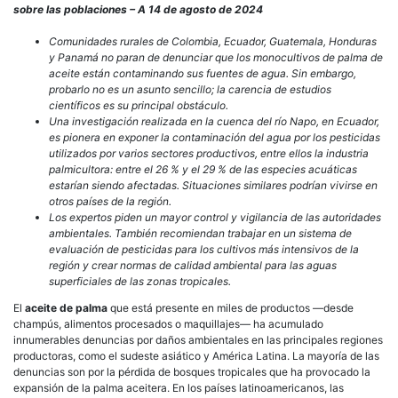
acap
sobre las poblaciones – A 14 de agosto de 2024
de
agua
Comunidades rurales de Colombia, Ecuador, Guatemala, Honduras
las
y Panamá no paran de denunciar que los monocultivos de palma de
huel
aceite están contaminando sus fuentes de agua. Sin embargo,
de
probarlo no es un asunto sencillo; la carencia de estudios
la
científicos es su principal obstáculo.
pal
Una investigación realizada en la cuenca del río Napo, en Ecuador,
de
es pionera en exponer la contaminación del agua por los pesticidas
acei
utilizados por varios sectores productivos, entre ellos la industria
en
palmicultora: entre el 26 % y el 29 % de las especies acuáticas
Amér
estarían siendo afectadas. Situaciones similares podrían vivirse en
Lati
otros países de la región.
Los expertos piden un mayor control y vigilancia de las autoridades
ambientales. También recomiendan trabajar en un sistema de
evaluación de pesticidas para los cultivos más intensivos de la
región y crear normas de calidad ambiental para las aguas
superficiales de las zonas tropicales.
El
aceite de palma
que está presente en miles de productos —desde
champús, alimentos procesados o maquillajes— ha acumulado
innumerables denuncias por daños ambientales en las principales regiones
productoras, como el sudeste asiático y América Latina. La mayoría de las
denuncias son por la pérdida de bosques tropicales que ha provocado la
expansión de la palma aceitera. En los países latinoamericanos, las