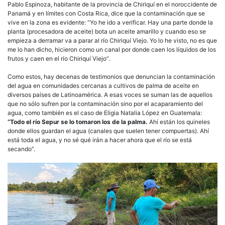
Pablo Espinoza, habitante de la provincia de Chiriquí en el noroccidente de
Panamá y en límites con Costa Rica, dice que la contaminación que se
vive en la zona es evidente: “Yo he ido a verificar. Hay una parte donde la
planta (procesadora de aceite) bota un aceite amarillo y cuando eso se
empieza a derramar va a parar al río Chiriquí Viejo. Yo lo he visto, no es que
me lo han dicho, hicieron como un canal por donde caen los líquidos de los
frutos y caen en el río Chiriquí Viejo”.
Como estos, hay decenas de testimonios que denuncian la contaminación
del agua en comunidades cercanas a cultivos de palma de aceite en
diversos países de Latinoamérica. A esas voces se suman las de aquellos
que no sólo sufren por la contaminación sino por el acaparamiento del
agua, como también es el caso de Eligia Natalia López en Guatemala:
“Todo el río Sepur se lo tomaron los de la palma.
Ahí están los quineles
donde ellos guardan el agua (canales que suelen tener compuertas). Ahí
está toda el agua, y no sé qué irán a hacer ahora que el río se está
secando”.