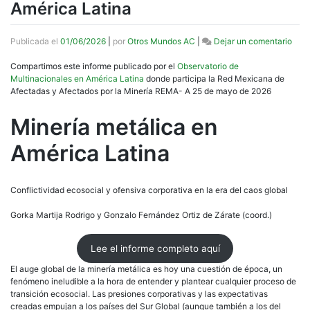
América Latina
en
Publicada el
01/06/2026
|
por
Otros Mundos AC
|
Dejar un comentario
Info
Mine
Compartimos este informe publicado por el
Observatorio de
metá
Multinacionales en América Latina
donde participa la Red Mexicana de
en
Afectadas y Afectados por la Minería REMA- A 25 de mayo de 2026
Amér
Lati
Minería metálica en
América Latina
Conflictividad ecosocial y ofensiva corporativa en la era del caos global
Gorka Martija Rodrigo y Gonzalo Fernández Ortiz de Zárate (coord.)
Lee el informe completo aquí
El auge global de la minería metálica es hoy una cuestión de época, un
fenómeno ineludible a la hora de entender y plantear cualquier proceso de
transición ecosocial. Las presiones corporativas y las expectativas
creadas empujan a los países del Sur Global (aunque también a los del