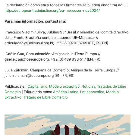
La declaración completa y todos los firmantes se pueden encontrar aquí:
https://europeantradejustice.org/eu-mercosur-nov2024/
Para más información, contactar a:
Francisco Vladimir Silva, Jubileo Sur Brasil y miembro del comité directivo
de la Frente Brasileña contra el acuerdo UE-Mercosur //
articulacao@jubileusul.org.br, +55 85 997036769 (PT, ES, EN)
Gaëlle Cau, Comunicación, Amigos de la Tierra Europa //
gaelle.cau@foeeurope.org, +32 (0) 489 333 517 (EN, FR)
Julie Zalcman, Campaña de Comercio, Amigos de la Tierra Europa //
julie.zalcman@foeeurope.org (EN, FR, ES)
Publicada en
Capitalismo
,
Modelo extractivo
,
Noticias
,
Tratados de Libre
Comercio
|
Etiquetada como
América Latina
,
Latinoamérica
,
Modelo
Extractivo
,
Tratado de Libre Comercio