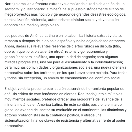
Norte) a ampliar la frontera extractiva, ampliando el radio de acción de un
sector muy cuestionado: la minería ha supuesto históricamente el tipo de
megaproyectos más nocivo y generador de grandes desastres ecológicos,
criminalización, violencia, autoritarismo, división social y devastación
económica a medio y largo plazo.
Los pueblos de América Latina bien lo saben. La historia extractivista se
remonta a tiempos de la colonia española y no ha cejado desde entonces.
Ahora, dadas sus relevantes reservas de ciertos rubros en disputa (litio,
cobre, níquel, oro, plata, entre otros), retoma vigor económico y
geopolítico: para las élites, una oportunidad de negocio; para algunas
miradas progresistas, una vía para el escalamiento y la industrialización;
para muchas comunidades y organizaciones sociales, una nueva ofensiva
corporativa sobre los territorios, en los que llueve sobre mojado. Para todas
y todos, sin excepción, un ámbito de enconamiento del conflicto social.
El objetivo de la presente publicación es servir de herramienta popular de
análisis crítico de este fenómeno en ciernes. Realizado junto a múltiples
movimientos sociales, pretende ofrecer una radiografía del avance de la
minería metálica en América Latina. En este sentido, posiciona el marco
global de avance del sector, su evolución en el continente, las dinámicas y
actores protagonistas de la contienda política, y ofrece una
sistematización final de claves de resistencia y alternativa frente al poder
corporativo.