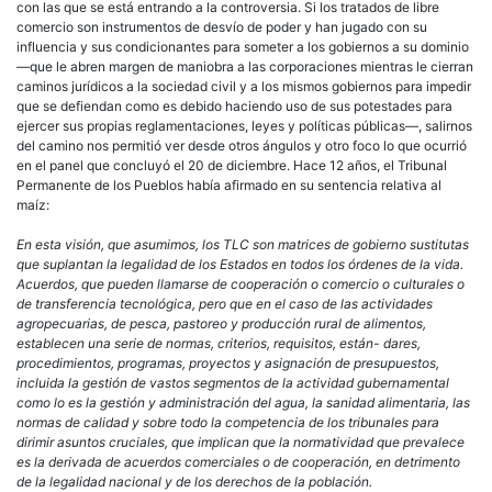
con las que se está entrando a la controversia. Si los tratados de libre
comercio son instrumentos de desvío de poder y han jugado con su
influencia y sus condicionantes para someter a los gobiernos a su dominio
—que le abren margen de maniobra a las corporaciones mientras le cierran
caminos jurídicos a la sociedad civil y a los mismos gobiernos para impedir
que se defiendan como es debido haciendo uso de sus potestades para
ejercer sus propias reglamentaciones, leyes y políticas públicas—, salirnos
del camino nos permitió ver desde otros ángulos y otro foco lo que ocurrió
en el panel que concluyó el 20 de diciembre. Hace 12 años, el Tribunal
Permanente de los Pueblos había afirmado en su sentencia relativa al
maíz:
En esta visión, que asumimos, los TLC son matrices de gobierno sustitutas
que suplantan la legalidad de los Estados en todos los órdenes de la vida.
Acuerdos, que pueden llamarse de cooperación o comercio o culturales o
de transferencia tecnológica, pero que en el caso de las actividades
agropecuarias, de pesca, pastoreo y producción rural de alimentos,
establecen una serie de normas, criterios, requisitos, están- dares,
procedimientos, programas, proyectos y asignación de presupuestos,
incluida la gestión de vastos segmentos de la actividad gubernamental
como lo es la gestión y administración del agua, la sanidad alimentaria, las
normas de calidad y sobre todo la competencia de los tribunales para
dirimir asuntos cruciales, que implican que la normatividad que prevalece
es la derivada de acuerdos comerciales o de cooperación, en detrimento
de la legalidad nacional y de los derechos de la población.