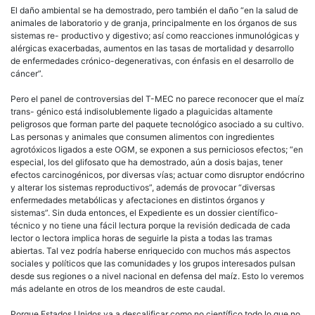
El daño ambiental se ha demostrado, pero también el daño “en la salud de
animales de laboratorio y de granja, principalmente en los órganos de sus
sistemas re- productivo y digestivo; así como reacciones inmunológicas y
alérgicas exacerbadas, aumentos en las tasas de mortalidad y desarrollo
de enfermedades crónico-degenerativas, con énfasis en el desarrollo de
cáncer”.
Pero el panel de controversias del T-MEC no parece reconocer que el maíz
trans- génico está indisolublemente ligado a plaguicidas altamente
peligrosos que forman parte del paquete tecnológico asociado a su cultivo.
Las personas y animales que consumen alimentos con ingredientes
agrotóxicos ligados a este OGM, se exponen a sus perniciosos efectos; “en
especial, los del glifosato que ha demostrado, aún a dosis bajas, tener
efectos carcinogénicos, por diversas vías; actuar como disruptor endócrino
y alterar los sistemas reproductivos”, además de provocar “diversas
enfermedades metabólicas y afectaciones en distintos órganos y
sistemas”. Sin duda entonces, el Expediente es un dossier científico-
técnico y no tiene una fácil lectura porque la revisión dedicada de cada
lector o lectora implica horas de seguirle la pista a todas las tramas
abiertas. Tal vez podría haberse enriquecido con muchos más aspectos
sociales y políticos que las comunidades y los grupos interesados pulsan
desde sus regiones o a nivel nacional en defensa del maíz. Esto lo veremos
más adelante en otros de los meandros de este caudal.
Porque Estados Unidos va a descalificar como no científico todo lo que no