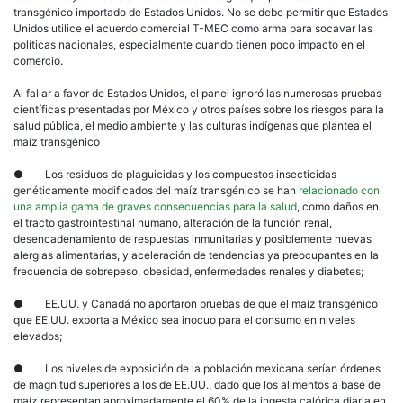
transgénico importado de Estados Unidos. No se debe permitir que Estados
Unidos utilice el acuerdo comercial T-MEC como arma para socavar las
políticas nacionales, especialmente cuando tienen poco impacto en el
comercio.
Al fallar a favor de Estados Unidos, el panel ignoró las numerosas pruebas
científicas presentadas por México y otros países sobre los riesgos para la
salud pública, el medio ambiente y las culturas indígenas que plantea el
maíz transgénico
● Los residuos de plaguicidas y los compuestos insecticidas
genéticamente modificados del maíz transgénico se han
relacionado con
una amplia gama de graves consecuencias para la salud
, como daños en
el tracto gastrointestinal humano, alteración de la función renal,
desencadenamiento de respuestas inmunitarias y posiblemente nuevas
alergias alimentarias, y aceleración de tendencias ya preocupantes en la
frecuencia de sobrepeso, obesidad, enfermedades renales y diabetes;
● EE.UU. y Canadá no aportaron pruebas de que el maíz transgénico
que EE.UU. exporta a México sea inocuo para el consumo en niveles
elevados;
● Los niveles de exposición de la población mexicana serían órdenes
de magnitud superiores a los de EE.UU., dado que los alimentos a base de
maíz representan aproximadamente el 60% de la ingesta calórica diaria en