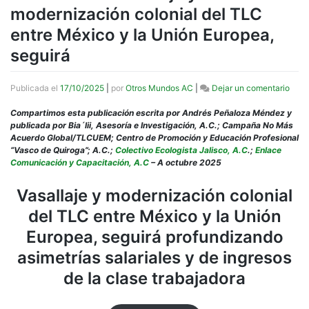
modernización colonial del TLC
entre México y la Unión Europea,
seguirá
en
Publicada el
17/10/2025
|
por
Otros Mundos AC
|
Dejar un comentario
Publi
Vasal
Compartimos esta publicación escrita por Andrés Peñaloza Méndez y
y
publicada por Bia´lii, Asesoría e Investigación, A.C.; Campaña No Más
mode
Acuerdo Global/TLCUEM; Centro de Promoción y Educación Profesional
colon
“Vasco de Quiroga”; A.C.;
Colectivo Ecologista Jalisco, A.C
.;
Enlace
del
Comunicación y Capacitación, A.C
– A octubre 2025
TLC
entre
Vasallaje y modernización colonial
Méxi
del TLC entre México y la Unión
y
la
Europea, seguirá profundizando
Unió
Euro
asimetrías salariales y de ingresos
segu
de la clase trabajadora