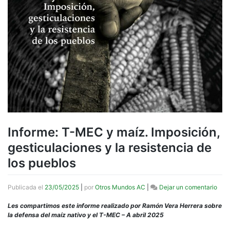
Informe: T-MEC y maíz. Imposición,
gesticulaciones y la resistencia de
los pueblos
en
Publicada el
23/05/2025
|
por
Otros Mundos AC
|
Dejar un comentario
Info
T-
Les compartimos este informe realizado por Ramón Vera Herrera sobre
ME
la defensa del maíz nativo y el T-MEC – A abril 2025
y