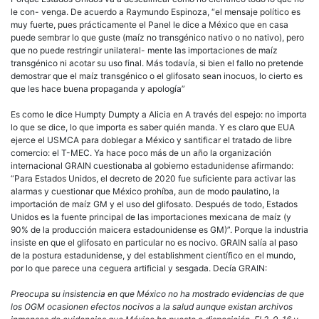
le con- venga. De acuerdo a Raymundo Espinoza, “el mensaje político es
muy fuerte, pues prácticamente el Panel le dice a México que en casa
puede sembrar lo que guste (maíz no transgénico nativo o no nativo), pero
que no puede restringir unilateral- mente las importaciones de maíz
transgénico ni acotar su uso final. Más todavía, si bien el fallo no pretende
demostrar que el maíz transgénico o el glifosato sean inocuos, lo cierto es
que les hace buena propaganda y apología”
Es como le dice Humpty Dumpty a Alicia en A través del espejo: no importa
lo que se dice, lo que importa es saber quién manda. Y es claro que EUA
ejerce el USMCA para doblegar a México y santificar el tratado de libre
comercio: el T-MEC. Ya hace poco más de un año la organización
internacional GRAIN cuestionaba al gobierno estadunidense afirmando:
“Para Estados Unidos, el decreto de 2020 fue suficiente para activar las
alarmas y cuestionar que México prohíba, aun de modo paulatino, la
importación de maíz GM y el uso del glifosato. Después de todo, Estados
Unidos es la fuente principal de las importaciones mexicana de maíz (y
90% de la producción maicera estadounidense es GM)”. Porque la industria
insiste en que el glifosato en particular no es nocivo. GRAIN salía al paso
de la postura estadunidense, y del establishment científico en el mundo,
por lo que parece una ceguera artificial y sesgada. Decía GRAIN:
Preocupa su insistencia en que México no ha mostrado evidencias de que
los OGM ocasionen efectos nocivos a la salud aunque existan archivos