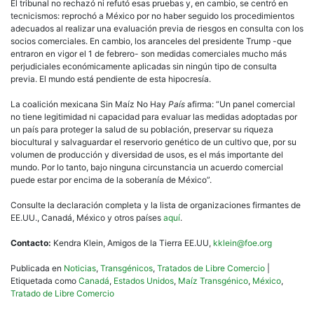
El tribunal no rechazó ni refutó esas pruebas y, en cambio, se centró en
tecnicismos: reprochó a México por no haber seguido los procedimientos
adecuados al realizar una evaluación previa de riesgos en consulta con los
socios comerciales. En cambio, los aranceles del presidente Trump -que
entraron en vigor el 1 de febrero- son medidas comerciales mucho más
perjudiciales económicamente aplicadas sin ningún tipo de consulta
previa. El mundo está pendiente de esta hipocresía.
La coalición mexicana Sin Maíz No Hay
País
afirma: “Un panel comercial
no tiene legitimidad ni capacidad para evaluar las medidas adoptadas por
un país para proteger la salud de su población, preservar su riqueza
biocultural y salvaguardar el reservorio genético de un cultivo que, por su
volumen de producción y diversidad de usos, es el más importante del
mundo. Por lo tanto, bajo ninguna circunstancia un acuerdo comercial
puede estar por encima de la soberanía de México”.
Consulte la declaración completa y la lista de organizaciones firmantes de
EE.UU., Canadá, México y otros países
aquí
.
Contacto:
Kendra Klein, Amigos de la Tierra EE.UU,
kklein@foe.org
Publicada en
Noticias
,
Transgénicos
,
Tratados de Libre Comercio
|
Etiquetada como
Canadá
,
Estados Unidos
,
Maíz Transgénico
,
México
,
Tratado de Libre Comercio