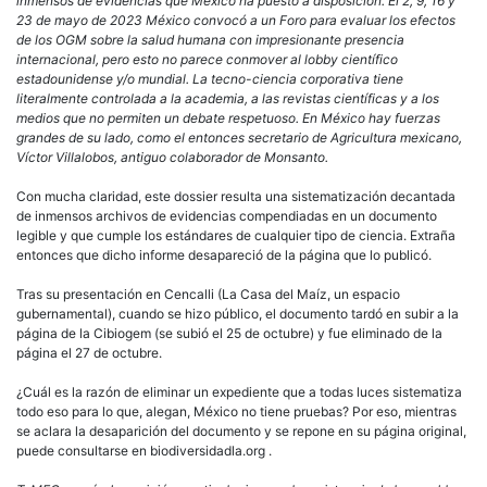
inmensos de evidencias que México ha puesto a disposición. El 2, 9, 16 y
23 de mayo de 2023 México convocó a un Foro para evaluar los efectos
de los OGM sobre la salud humana con impresionante presencia
internacional, pero esto no parece conmover al lobby científico
estadounidense y/o mundial. La tecno-ciencia corporativa tiene
literalmente controlada a la academia, a las revistas científicas y a los
medios que no permiten un debate respetuoso. En México hay fuerzas
grandes de su lado, como el entonces secretario de Agricultura mexicano,
Víctor Villalobos, antiguo colaborador de Monsanto.
Con mucha claridad, este dossier resulta una sistematización decantada
de inmensos archivos de evidencias compendiadas en un documento
legible y que cumple los estándares de cualquier tipo de ciencia. Extraña
entonces que dicho informe desapareció de la página que lo publicó.
Tras su presentación en Cencalli (La Casa del Maíz, un espacio
gubernamental), cuando se hizo público, el documento tardó en subir a la
página de la Cibiogem (se subió el 25 de octubre) y fue eliminado de la
página el 27 de octubre.
¿Cuál es la razón de eliminar un expediente que a todas luces sistematiza
todo eso para lo que, alegan, México no tiene pruebas? Por eso, mientras
se aclara la desaparición del documento y se repone en su página original,
puede consultarse en biodiversidadla.org .