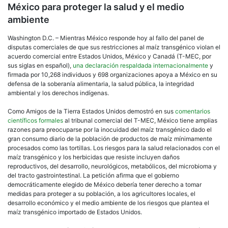
México para proteger la salud y el medio
EE.U
y
ambiente
Can
de
Washington D.C. – Mientras México responde hoy al fallo del panel de
oblig
disputas comerciales de que sus restricciones al maíz transgénico violan el
a
acuerdo comercial entre Estados Unidos, México y Canadá (T-MEC, por
los
sus siglas en español),
una declaración respaldada internacionalmente
y
mexi
firmada por 10,268 individuos y 698 organizaciones apoya a México en su
a
defensa de la soberanía alimentaria, la salud pública, la integridad
come
ambiental y los derechos indígenas.
tortil
tran
Como Amigos de la Tierra Estados Unidos demostró en sus
comentarios
científicos formales
al tribunal comercial del T-MEC, México tiene amplias
razones para preocuparse por la inocuidad del maíz transgénico dado el
gran consumo diario de la población de productos de maíz mínimamente
procesados como las tortillas. Los riesgos para la salud relacionados con el
maíz transgénico y los herbicidas que resiste incluyen daños
reproductivos, del desarrollo, neurológicos, metabólicos, del microbioma y
del tracto gastrointestinal. La petición afirma que el gobierno
democráticamente elegido de México debería tener derecho a tomar
medidas para proteger a su población, a los agricultores locales, el
desarrollo económico y el medio ambiente de los riesgos que plantea el
maíz transgénico importado de Estados Unidos.