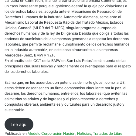
La lucha en ContiTech, filial de la transnacional alemana Continental, es
un caso interesante porque el gobierno aceptó la queja por violaciones a
los derechos laborales, acogida ante el Mecanismo de Reparación de
Derechos Humanos de la Industria Automotriz Alemana, semejante al
Mecanismo Laboral de Respuesta Rápida del Tratado México, Estados
Unidos, Canadá (MLRR del T-MEC), singular programa europeo de
derechos humanos y de la ley de Diligencia Debida que obliga a todas las
cadenas de suministro de las empresas germanas a respetar los derechos
laborales, que permite reclamar el cumplimiento de los derechos humanos
en la industria automotriz, en este caso circunscrito a las empresas
Mercedes-Benz, BMW y YZF.
En el análisis del CCT de la BMW en San Luis Potosí se da cuenta de las
principales clausulas lesivas y notoriamente desventajosas para el respeto
de los derechos laborales.
Estimo que, en los acuerdos con potencias del norte global, como la UE,
estos deben descansar en un firme compromiso vinculante por la paz, el
desarme, los derechos humanos, entre ellos, los laborales (que eviten las
asimetrías salariales y de ingresos y el pleno respecto a derechos y
conquistas obreras), ambientales y culturales para un desarrollo justo y
sustentable.
Lee aquí
Publicada en
Modelo Corporación Nación
,
Noticias
,
Tratados de Libre