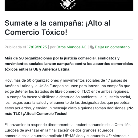
Sumate a la campaña: ¡Alto al
Comercio Tóxico!
en
Publicada el
17/09/2025
|
por
Otros Mundos AC
|
Dejar un comentario
Sum
a
Más de 50 organizaciones por la justicia comercial, sindicatos y
la
movimientos sociales lanzan campaña contra los acuerdos comerciales
camp
tóxicos entre la UE y América Latina
.
¡Alto
al
Hoy, más de 50 organizaciones y movimientos sociales de 17 países de
Come
América Latina y la Unión Europea se unen para lanzar una campaña que
Tóxi
exige detener los tratados de libre comercio (TLC) entre ambas regiones.
La campaña busca visibilizar la destrucción ambiental, la injusticia social,
los riesgos para la salud y el aumento de las desigualdades que perpetúan
estos acuerdos, y enviar un mensaje claro a quienes toman decisiones:
¡No
más TLC! ¡Alto al Comercio Tóxico!
El lanzamiento responde directamente al reciente anuncio de la Comisión
Europea de avanzar en la finalización de dos grandes acuerdos
comerciales: el acuerdo ampliado UE-México y el acuerdo UE-Mercosur.