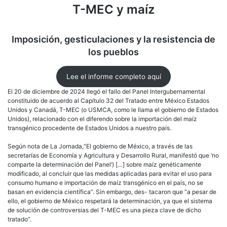
maíz
T-MEC y maíz
Impo
gest
y
Imposición, gesticulaciones y la resistencia de
la
resi
los pueblos
de
los
pueb
Lee el informe completo aquí
El 20 de diciembre de 2024 llegó el fallo del Panel Intergubernamental
constituido de acuerdo al Capítulo 32 del Tratado entre México Estados
Unidos y Canadá, T-MEC (o USMCA, como le llama el gobierno de Estados
Unidos), relacionado con el diferendo sobre la importación del maíz
transgénico procedente de Estados Unidos a nuestro país.
Según nota de La Jornada,“El gobierno de México, a través de las
secretarías de Economía y Agricultura y Desarrollo Rural, manifestó que ‘no
comparte la determinación del Panel’) […] sobre maíz genéticamente
modificado, al concluir que las medidas aplicadas para evitar el uso para
consumo humano e importación de maíz transgénico en el país, no se
basan en evidencia científica”. Sin embargo, des- tacaron que “a pesar de
ello, el gobierno de México respetará la determinación, ya que el sistema
de solución de controversias del T-MEC es una pieza clave de dicho
tratado”.