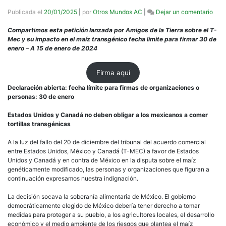
en
Publicada el
20/01/2025
|
por
Otros Mundos AC
|
Dejar un comentario
Esta
Unid
Compartimos esta petición lanzada por Amigos de la Tierra sobre el T-
y
Mec y su impacto en el maíz transgénico fecha limite para firmar 30 de
Can
enero – A 15 de enero de 2024
no
deb
Firma aquí
obli
a
Declaración abierta:
fecha límite para firmas de organizaciones o
los
personas: 30 de enero
mexi
a
Estados Unidos y Canadá no deben obligar a los mexicanos a comer
com
tortillas transgénicas
torti
tran
A la luz del fallo del 20 de diciembre del tribunal del acuerdo comercial
entre Estados Unidos, México y Canadá (T-MEC) a favor de Estados
Unidos y Canadá y en contra de México en la disputa sobre el maíz
genéticamente modificado, las personas y organizaciones que figuran a
continuación expresamos nuestra indignación.
La decisión socava la soberanía alimentaria de México. El gobierno
democráticamente elegido de México debería tener derecho a tomar
medidas para proteger a su pueblo, a los agricultores locales, el desarrollo
económico y el medio ambiente de los riesgos que plantea el maíz