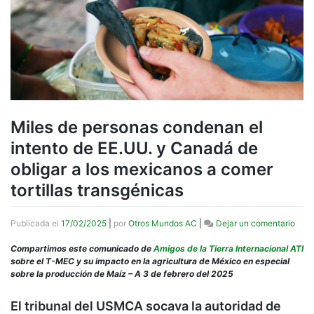
Miles de personas condenan el
intento de EE.UU. y Canadá de
obligar a los mexicanos a comer
tortillas transgénicas
en
Publicada el
17/02/2025
|
por
Otros Mundos AC
|
Dejar un comentario
Mile
de
Compartimos este comunicado de
Amigos de la Tierra Internacional ATI
pers
sobre el T-MEC y su impacto en la agricultura de México en especial
cond
sobre la producción de Maíz – A 3 de febrero del 2025
el
inten
El tribunal del USMCA socava la autoridad de
de