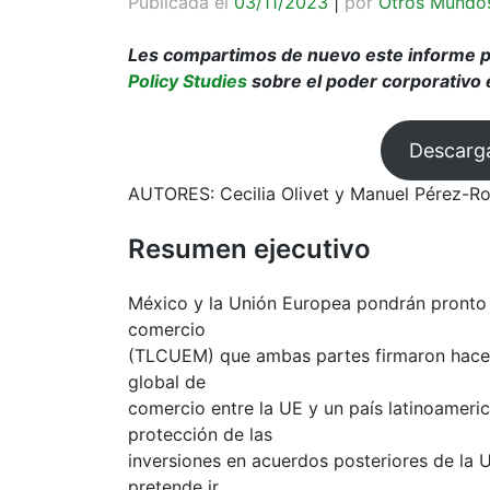
Publicada el
03/11/2023
|
por
Otros Mundo
Les compartimos de nuevo este informe 
Policy Studies
sobre el poder corporativo 
Descarga
AUTORES: Cecilia Olivet y Manuel Pérez-R
Resumen ejecutivo
México y la Unión Europea pondrán pronto 
comercio
(TLCUEM) que ambas partes firmaron hace 
global de
comercio entre la UE y un país latinoamerica
protección de las
inversiones en acuerdos posteriores de la
pretende ir