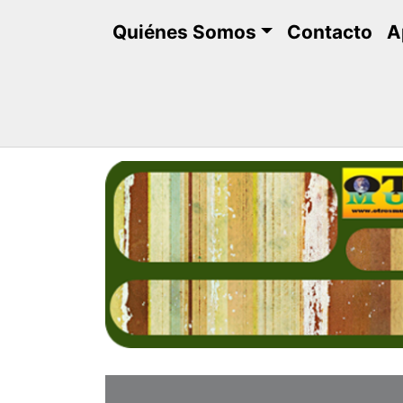
Saltar
Quiénes Somos
Contacto
A
al
contenido