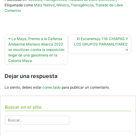
Etiquetada como
Maíz Nativo
,
México
,
Transgénicos
,
Tratado de Libre
Comercio
Navegación
La Maya, Premio a la Defensa
El Escaramujo 116: CHIAPAS Y
Ambiental Mariano Abarca 2022
LOS GRUPOS ‘PARAMILITARES’
de
se movilizan contra la imposición
entradas
ilegal de una gasolinera en la
Colonia Maya
Dejar una respuesta
Lo siento, debes estar
conectado
para publicar un comentario.
Buscar en el sitio