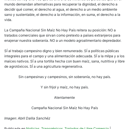
mundo demandan alternativas para recuperar la dignidad, el derecho a
decidir qué comer, el derecho al agua, el derecho a un medio ambiente
sano y sustentable, el derecho a la información, en suma, el derecho a la
vida.
La Campaña Nacional Sin Maíz No Hay País reitera su posición: NO a
tratados comerciales que sirvan como pretexto a países extranjeros para
enajenar nuestra soberanía. NO a un modelo agroalimentario depredador.
SÍ al trabajo campesino digno y bien remunerado. SÍ a políticas públicas
integrales para el campo y una alimentación adecuada. SÍ a la milpa y a los
maíces nativos. SÍ a una tortilla hecha con buen maíz, sana, nutritiva y libre
de agrotóxicos. SÍ a una agricultura regenerativa.
Sin campesinas y campesinos, sin soberanía, no hay país.
Y sin frijol y maíz, no hay país.
Atentamente
Campaña Nacional Sin Maíz No Hay País
Imagen: Abril Dalila Sanchéz
Publicada en
Noticias
,
Transgénicos
,
Tratados de Libre Comercio
|