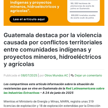
Guatemala destaca por la violencia
causada por conflictos territoriales
entre comunidades indígenas y
proyectos mineros, hidroeléctricos
y agrícolas
en
Publicada el
08/07/2025
|
por
Otros Mundos AC
|
Dejar un comentario
Gua
dest
Les compartimos este artículo información sobre la situación de
por
resistencias que se vive en Guatemala de la
Red Latinoamericana sobre
la
las Industrias Extractivas
– A 24 de junio de 2025
viol
cau
Mientras el Ministerio de Energía y Minas, MARN, registra unas 319
por
licencias de explotación y 18 de exploración extendidas por la Dirección