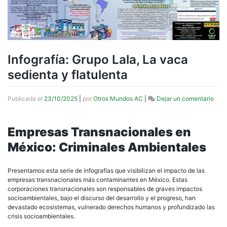
Infografía: Grupo Lala, La vaca
sedienta y flatulenta
en
Publicada el
23/10/2025
|
por
Otros Mundos AC
|
Dejar un comentario
Infog
Gru
Lala,
Empresas Transnacionales en
La
México: Criminales Ambientales
vac
sedi
y
Presentamos esta serie de infografías que visibilizan el impacto de las
flatu
empresas transnacionales más contaminantes en México. Estas
corporaciones transnacionales son responsables de graves impactos
socioambientales, bajo el discurso del desarrollo y el progreso, han
devastado ecosistemas, vulnerado derechos humanos y profundizado las
crisis socioambientales.