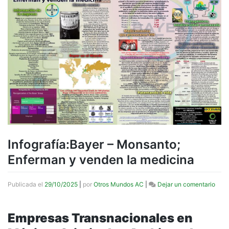
Infografía:Bayer – Monsanto;
Enferman y venden la medicina
en
Publicada el
29/10/2025
|
por
Otros Mundos AC
|
Dejar un comentario
Infog
–
Mons
Empresas Transnacionales en
Enfe