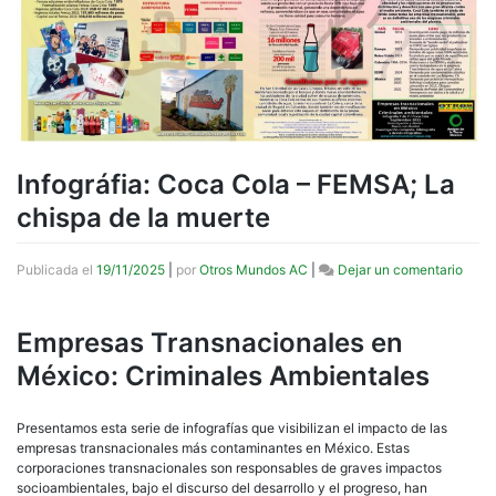
Infográfia: Coca Cola – FEMSA; La
chispa de la muerte
en
Publicada el
19/11/2025
|
por
Otros Mundos AC
|
Dejar un comentario
Infogr
Coca
Cola
Empresas Transnacionales en
–
México: Criminales Ambientales
FEMS
La
chisp
Presentamos esta serie de infografías que visibilizan el impacto de las
de
empresas transnacionales más contaminantes en México. Estas
la
corporaciones transnacionales son responsables de graves impactos
muer
socioambientales, bajo el discurso del desarrollo y el progreso, han