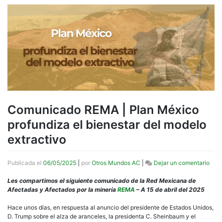
Comunicado REMA | Plan México
profundiza el bienestar del modelo
extractivo
en
Publicada el
06/05/2025
|
por
Otros Mundos AC
|
Dejar un comentario
Com
REM
Les compartimos el siguiente comunicado de la Red Mexicana de
|
Afectadas y Afectados por la minería
REMA
– A 15 de abril del 2025
Plan
Méx
Hace unos días, en respuesta al anuncio del presidente de Estados Unidos,
prof
D. Trump sobre el alza de aranceles, la presidenta C. Sheinbaum y el