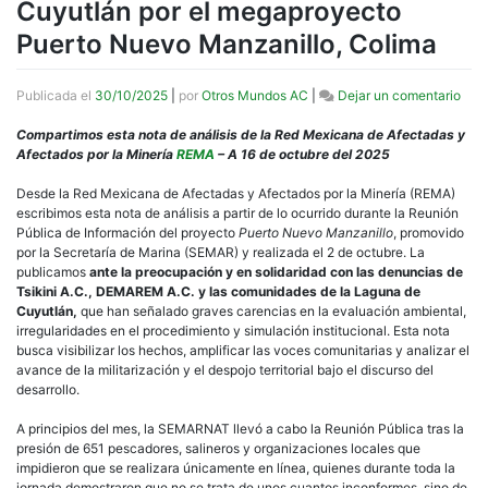
Cuyutlán por el megaproyecto
Puerto Nuevo Manzanillo, Colima
en
Publicada el
30/10/2025
|
por
Otros Mundos AC
|
Dejar un comentario
Not
REM
Compartimos esta nota de análisis de la Red Mexicana de Afectadas y
|
Afectados por la Minería
REMA
– A 16 de octubre del 2025
La
dest
Desde la Red Mexicana de Afectadas y Afectados por la Minería (REMA)
anu
escribimos esta nota de análisis a partir de lo ocurrido durante la Reunión
de
Pública de Información del proyecto
Puerto Nuevo Manzanillo
, promovido
la
por la Secretaría de Marina (SEMAR) y realizada el 2 de octubre. La
Lag
publicamos
ante la preocupación y en solidaridad con las denuncias de
de
Tsikini A.C., DEMAREM A.C. y las comunidades de la Laguna de
Cuyu
Cuyutlán,
que han señalado graves carencias en la evaluación ambiental,
por
irregularidades en el procedimiento y simulación institucional. Esta nota
el
busca visibilizar los hechos, amplificar las voces comunitarias y analizar el
meg
avance de la militarización y el despojo territorial bajo el discurso del
Puer
desarrollo.
Nue
Manz
A principios del mes, la SEMARNAT llevó a cabo la Reunión Pública tras la
Coli
presión de 651 pescadores, salineros y organizaciones locales que
impidieron que se realizara únicamente en línea, quienes durante toda la
jornada demostraron que no se trata de unos cuantos inconformes, sino de