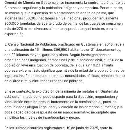
conf
General de Minería en Guatemala, se incrementa la confrontación entre las
terri
fuerzas de seguridad y la población indígena y campesina. Por otra parte,
entr
se estima que la expansión de plantaciones de aceite de palma, que
com
alcanza las 180,000 hectáreas a nivel nacional, producen anualmente
indí
800,000 toneladas de aceite crudo de palma, de las cuales se consumen
y
más de 278 mil en diversos alimentos y productos y el resto es para la
proy
exportación.
mine
hidr
El Censo Nacional de Población, practicado en Guatemala en 2018, revela
y
una estimación de 16 millones 356,950 habitantes en 21 departamentos,
agrí
con 22 idiomas mayas, garífuna y xinca. Según investigaciones de
organizaciones indígenas, campesinas y de la sociedad civil, el 56% de la
población vive en situación de pobreza, de la cual un 16.2% afronta
pobreza extrema. Esto significa que más de la mitad de la población recibe
ingresos insuficientes para cubrir sus necesidades básicas, principalmente
en el área rural y cinturones urbanos de pobreza.
En ese contexto, la explotación de la minería de metales en Guatemala
está determinada por el poco espacio para la discusión, negociación y
vinculación entre actores; el incremento en la tensión social, pues las
comunidades alegan ilegalidad y violación de los derechos humanos; y la
poca capacidad de respuesta de un marco normativo incompleto que
amplifica los niveles de incertidumbre y riesgo.
En los últimos disturbios registrados el 19 de junio de 2025, entre la