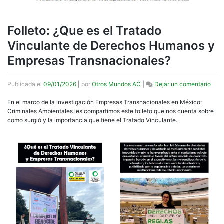
Folleto: ¿Que es el Tratado
Vinculante de Derechos Humanos y
Empresas Transnacionales?
en
Publicada el
09/01/2026
|
por
Otros Mundos AC
|
Dejar un comentario
Folle
¿Qu
En el marco de la investigación Empresas Transnacionales en México:
es
Criminales Ambientales les compartimos este folleto que nos cuenta sobre
el
como surgió y la importancia que tiene el Tratado Vinculante.
Trat
Vinc
de
Dere
Hum
y
Empr
Tran