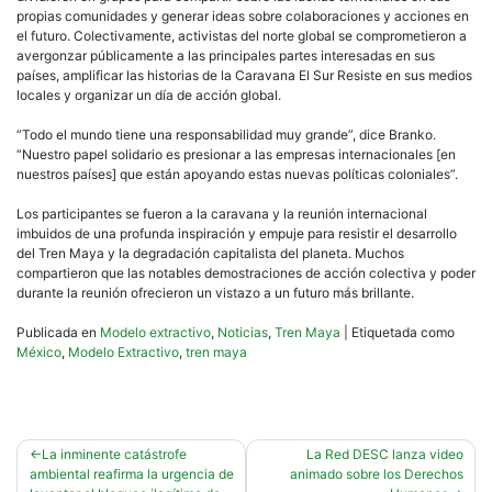
propias comunidades y generar ideas sobre colaboraciones y acciones en
el futuro. Colectivamente, activistas del norte global se comprometieron a
avergonzar públicamente a las principales partes interesadas en sus
países, amplificar las historias de la Caravana El Sur Resiste en sus medios
locales y organizar un día de acción global.
“Todo el mundo tiene una responsabilidad muy grande”, dice Branko.
“Nuestro papel solidario es presionar a las empresas internacionales [en
nuestros países] que están apoyando estas nuevas políticas coloniales”.
Los participantes se fueron a la caravana y la reunión internacional
imbuidos de una profunda inspiración y empuje para resistir el desarrollo
del Tren Maya y la degradación capitalista del planeta. Muchos
compartieron que las notables demostraciones de acción colectiva y poder
durante la reunión ofrecieron un vistazo a un futuro más brillante.
Publicada en
Modelo extractivo
,
Noticias
,
Tren Maya
|
Etiquetada como
México
,
Modelo Extractivo
,
tren maya
Navegación
La inminente catástrofe
La Red DESC lanza video
ambiental reafirma la urgencia de
animado sobre los Derechos
de