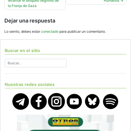
levantar el bloqueo ilegítimo de
Humanos
entradas
la Franja de Gaza
Dejar una respuesta
Lo siento, debes estar
conectado
para publicar un comentario.
Buscar en el sitio
Nuestras redes sociales