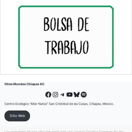
Otros Mundos Chiapas AC
Facebook
Instagram
Telegram
YouTube
Bluesky
Spotify
Centro Ecológico "Alter Natos" San Cristóbal de las Casas, Chiapas, Mexico.
Sitio Web
Los contenidos de este sitio web están bajo una
Licencia Creative Commons By-Nc-