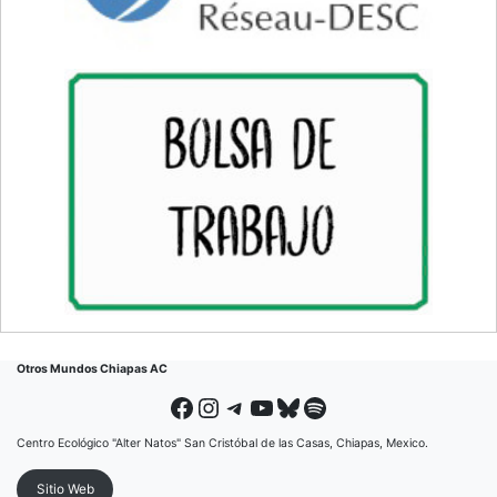
Otros Mundos Chiapas AC
Facebook
Instagram
Telegram
YouTube
Bluesky
Spotify
Centro Ecológico "Alter Natos" San Cristóbal de las Casas, Chiapas, Mexico.
Sitio Web