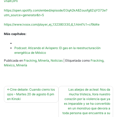
vnaKUPn
https://open.spotify.com/embed/episode/03qA2kA8Zouofg6ZqYO73e?
utm_source=generator&t=5
https://www.ivoox.com/player_ej_132380330_6_1.html?c1=cf9d4e
Más capítulos:
Podcast: Atizando el Avispero: El gas en la reestructuración
energética de México
Publicada en
Fracking
,
Minería
,
Noticias
|
Etiquetada como
Fracking
,
México
,
Minería
Navegación
Cine debate: Cuando cierro los
Las abejas de acteal: Nos da
ojos – Martes 20 de agosto 6 pm
mucha tristeza, llora nuestro
de
en Kinoki
corazón por la violencia que ya
entradas
es imparable y se ha convertido
en un monstruo que devora a
toda persona que encuentra a su