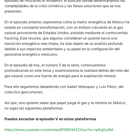
episodio de «Atizando el Avispero», el podcast donde desentrañamos las
complejidades de la crisis climática y las falsas soluciones que se nos
presentan.
En el episodio anterior, exploramos cómo la matriz energética de México ha
estado en constante transformación, con un énfasis creciente en el gas
natural proveniente de Estados Unidos, extraído mediante el controvertido
fracking. Este recurso, que algunos consideran un puente hacia una
transición energética más limpia, ha sido objeto de un análisis profundo
debido a sus impactos ambientales y su papel en la configuración del
panorama energético mexicano.
En el episodio de hoy, el número 5 de la serie, continuaremos
profundizando en este tema y examinaremos la realidad detrás del mito del
gas natural como una fuente de energía para la explotación minera.
Para ello seguiremos debatiendo con Isabel Velásquez y Luis Pérez, del
colectivo geocomunes.
Así que, sino quieres saber que papel juega el gas y la minería en México,
no sigas las siguientes plataformas.
Puedes escuchar el episodio V en estas plataformas
https://www.youtube.com/embed/R5MDM3Zi0uo?si=npKgOu6M-