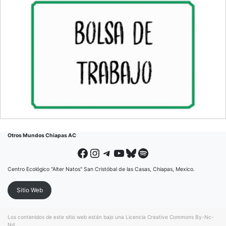
Otros Mundos Chiapas AC
Facebook
Instagram
Telegram
YouTube
Bluesky
Spotify
Centro Ecológico "Alter Natos" San Cristóbal de las Casas, Chiapas, Mexico.
Sitio Web
Los contenidos de este sitio web están bajo una
Licencia Creative Commons By-Nc-
Nd
.