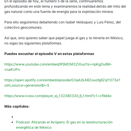
En el episodio de hoy, el número 5 de la serie, continuaremos
profundizando en este tema y examinaremos la realidad detrás del mito del
gas natural como una fuente de energía para la explotación minera.
Para ello seguiremos debatiendo con Isabel Velásquez y Luis Pérez, del
colectivo geocomunes.
Así que, sino quieres saber que papel juega el gas y la minería en México,
no sigas las siguientes plataformas.
Puedes escuchar el episodio V en estas plataformas
https://www.youtube.com/embed/R5MDM3Zi0uo?si=npKgOu6M-
vnaKUPn
https://open.spotify.com/embed/episode/03qA2kA8Zouofg6ZqYO73e?
utm_source=generator&t=5
https://www.ivoox.com/player_ej_132380330_6_1.html?c1=cf9d4e
Más capítulos:
Podcast: Atizando el Avispero: El gas en la reestructuración
energética de México