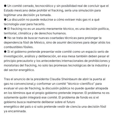
nunc
● Un comité cerrado, tecnocrático y sin posibilidad real de concluir que el
Estado mexicano debe prohibir el fracking, sería una simulación para
legitimar una decisión ya tomada.
● La discusión no puede reducirse a cómo extraer más gas ni a qué
tecnología usar para hacerlo.
● El fracking no es un asunto meramente técnico, es una decisión política,
territorial, climática y de derechos humanos.
● No se trata de buscar nuevas coartadas técnicas para prolongar la
dependencia fósil de México, sino de asumir decisiones para dejar atrás los
combustibles fósiles.
● Si el gobierno pretende presentar este comité como un espacio serio de
investigación, análisis y deliberación, en esa mesa también deben pesar el
principio precautorio y los antecedentes internacionales de prohibiciones y
moratorias del fracking, no solo las promesas tecnológicas de la industria y
del sector energético.
Tras el anuncio de la presidenta Claudia Sheinbaum de abrir la puerta al
gas no convencional,y conformar un comité “técnico-científico” para
evaluar el uso de fracking, la discusión pública no puede quedar atrapada
en los términos que el propio gobierno pretende imponer. El problema no es
solamente quién integrará ese comité. El problema de fondo es si el
gobierno busca realmente deliberar sobre el futuro
energético del país o si solo pretende vestir de ciencia una decisión fósil
ya encaminada.