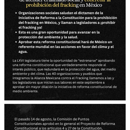
de
Dip
conc
la
proh
del
frac
en
Méx