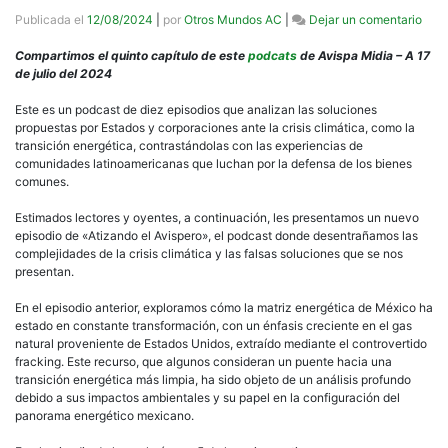
en
Publicada el
12/08/2024
|
por
Otros Mundos AC
|
Dejar un comentario
Podc
Atiz
Compartimos el quinto capítulo de este
podcats
de Avispa Midia – A 17
el
de julio del 2024
Avis
Gas
Este es un podcast de diez episodios que analizan las soluciones
natur
propuestas por Estados y corporaciones ante la crisis climática, como la
una
transición energética, contrastándolas con las experiencias de
“ene
comunidades latinoamericanas que luchan por la defensa de los bienes
limp
comunes.
para
la
Estimados lectores y oyentes, a continuación, les presentamos un nuevo
mine
episodio de «Atizando el Avispero», el podcast donde desentrañamos las
complejidades de la crisis climática y las falsas soluciones que se nos
presentan.
En el episodio anterior, exploramos cómo la matriz energética de México ha
estado en constante transformación, con un énfasis creciente en el gas
natural proveniente de Estados Unidos, extraído mediante el controvertido
fracking. Este recurso, que algunos consideran un puente hacia una
transición energética más limpia, ha sido objeto de un análisis profundo
debido a sus impactos ambientales y su papel en la configuración del
panorama energético mexicano.