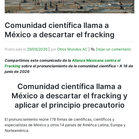
Comunidad científica llama a
México a descartar el fracking
en
Publicada el
29/06/2026
|
por
Otros Mundos AC
|
Dejar un comentario
Com
cient
Compartimos este comunicado de la
Alianza Mexicana contra el
llam
Fracking
sobre el pronunciamiento de la comunidad científica – A 16 de
a
junio de 2026
Méx
a
Comunidad científica llama a
desc
México a descartar el fracking y
el
frac
aplicar el principio precautorio
El pronunciamiento reúne 178 firmas de científicas, científicos y
especialistas de México y otros 14 países de América Latina, Europa y
Norteamérica.