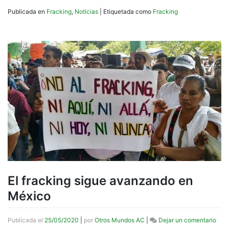
Publicada en
Fracking
,
Noticias
|
Etiquetada como
Fracking
El fracking sigue avanzando en
México
en
Publicada el
25/05/2020
|
por
Otros Mundos AC
|
Dejar un comentario
El