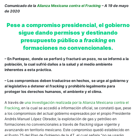
frac
Comunicado de la
Alianza Mexicana contra el Fracking
– A 19 de mayo
sigu
de 2020
ava
en
Pese a compromiso presidencial, el gobierno
Méx
sigue dando permisos y destinando
presupuesto público a
fracking
en
formaciones no convencionales.
– En Pantepec, donde se perforó y fracturó un pozo, no se informó a la
población, la cual sufrió daños a la salud y al medio ambiente
inherentes a esta práctica.
– Los compromisos deben traducirse en hechos, se urge al gobierno y
al legislativo a detener el
fracking
y prohibirlo legalmente para
proteger los derechos humanos, el ambiente y el clima.
A través de
una investigación realizada por la Alianza Mexicana contra el
Fracking
, en la cual se accedió a información oficial, se constató que, pese
a los compromisos del actual gobierno expresados por el propio Presidente
Andrés Manuel López Obrador, la explotación de gas y petróleo en
formaciones no convencionales a través de
fracking
sigue vigente y
avanzando en territorio mexicano. Este compromiso quedó establecido en
el Punto 75 del Plan de Gobierno de la 4T, el cual señala “no se usarán