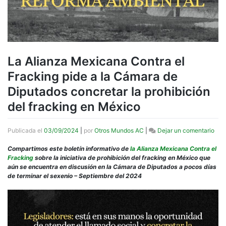
La Alianza Mexicana Contra el
Fracking pide a la Cámara de
Diputados concretar la prohibición
del fracking en México
en
Publicada el
03/09/2024
|
por
Otros Mundos AC
|
Dejar un comentario
La
Alia
Compartimos este boletín informativo de
la Alianza Mexicana Contra el
Mex
Fracking
sobre la iniciativa de prohibición del fracking en México que
Con
aún se encuentra en discusión en la Cámara de Diputados a pocos días
el
de terminar el sexenio – Septiembre del 2024
Fra
pide
a
la
Cám