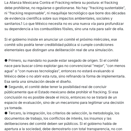
La Alianza Mexicana Contra el Fracking reitera su postura: el fracking
debe prohibirse, no regularse o gestionarse. No hay “fracking sustentable”,
ni “fracking responsable”, ni maquillaje tecnológico que borre dos décadas
de evidencia científica sobre sus impactos ambientales, sociales y
sanitarios.1 Lo que México necesita no es una nueva vía para profundizar
su dependencia a los combustibles fósiles, sino una ruta para salir de ella.
Si el gobierno insiste en anunciar un comité el próximo miércoles, ese
comité sólo podría tener credibilidad pública si cumple condiciones
elementales que distingan una deliberación real de una simulación.
● Primero, su mandato no puede estar sesgado de origen. Si el comité
nace para buscar cómo explotar gas no convencional “mejor”, “con menos
agua” o “con nuevas tecnologías”, entonces no estará evaluando si
México debe o no abrir esta ruta, sino refinando la forma de implementarla.
Esa sería una simulación desde el diseño.
● Segundo, el comité debe tener la posibilidad real de concluir
públicamente que el Estado mexicano debe prohibir el fracking. Si esa
conclusión no es posible desde el inicio, entonces no se tratará de un
espacio de evaluación, sino de un mecanismo para legitimar una decisión
ya tomada.
● Tercero, la integración, los criterios de selección, la metodología, los
documentos de trabajo, los conflictos de interés, los insumos y las
deliberaciones del comité deben ser públicos. Si el gobierno habla de
apertura a la sociedad, debe demostrarlo con total transparencia, no con