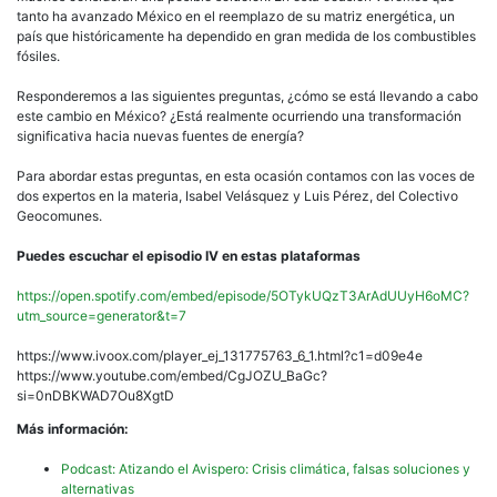
tanto ha avanzado México en el reemplazo de su matriz energética, un
país que históricamente ha dependido en gran medida de los combustibles
fósiles.
Responderemos a las siguientes preguntas, ¿cómo se está llevando a cabo
este cambio en México? ¿Está realmente ocurriendo una transformación
significativa hacia nuevas fuentes de energía?
Para abordar estas preguntas, en esta ocasión contamos con las voces de
dos expertos en la materia, Isabel Velásquez y Luis Pérez, del Colectivo
Geocomunes.
Puedes escuchar el episodio IV en estas plataformas
https://open.spotify.com/embed/episode/5OTykUQzT3ArAdUUyH6oMC?
utm_source=generator&t=7
https://www.ivoox.com/player_ej_131775763_6_1.html?c1=d09e4e
https://www.youtube.com/embed/CgJOZU_BaGc?
si=0nDBKWAD7Ou8XgtD
Más información:
Podcast: Atizando el Avispero: Crisis climática, falsas soluciones y
alternativas