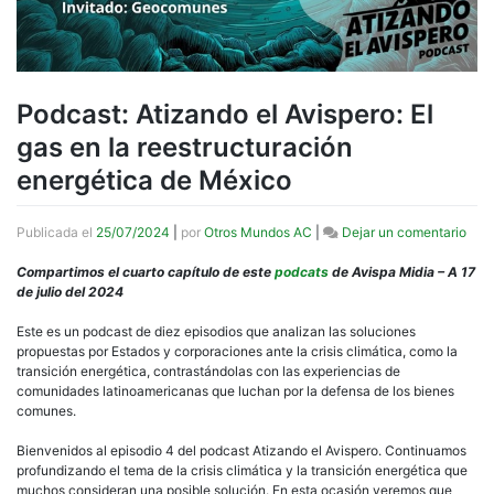
Podcast: Atizando el Avispero: El
gas en la reestructuración
energética de México
en
Publicada el
25/07/2024
|
por
Otros Mundos AC
|
Dejar un comentario
Podc
Atiz
Compartimos el cuarto capítulo de este
podcats
de Avispa Midia – A 17
el
de julio del 2024
Avis
El
Este es un podcast de diez episodios que analizan las soluciones
gas
propuestas por Estados y corporaciones ante la crisis climática, como la
en
transición energética, contrastándolas con las experiencias de
la
comunidades latinoamericanas que luchan por la defensa de los bienes
rees
comunes.
ener
de
Bienvenidos al episodio 4 del podcast Atizando el Avispero. Continuamos
Méx
profundizando el tema de la crisis climática y la transición energética que
muchos consideran una posible solución. En esta ocasión veremos que