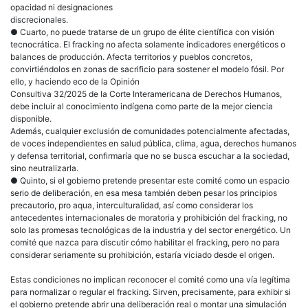
opacidad ni designaciones
discrecionales.
● Cuarto, no puede tratarse de un grupo de élite científica con visión
tecnocrática. El fracking no afecta solamente indicadores energéticos o
balances de producción. Afecta territorios y pueblos concretos,
convirtiéndolos en zonas de sacrificio para sostener el modelo fósil. Por
ello, y haciendo eco de la Opinión
Consultiva 32/2025 de la Corte Interamericana de Derechos Humanos,
debe incluir al conocimiento indígena como parte de la mejor ciencia
disponible.
Además, cualquier exclusión de comunidades potencialmente afectadas,
de voces independientes en salud pública, clima, agua, derechos humanos
y defensa territorial, confirmaría que no se busca escuchar a la sociedad,
sino neutralizarla.
● Quinto, si el gobierno pretende presentar este comité como un espacio
serio de deliberación, en esa mesa también deben pesar los principios
precautorio, pro aqua, interculturalidad, así como considerar los
antecedentes internacionales de moratoria y prohibición del fracking, no
solo las promesas tecnológicas de la industria y del sector energético. Un
comité que nazca para discutir cómo habilitar el fracking, pero no para
considerar seriamente su prohibición, estaría viciado desde el origen.
Estas condiciones no implican reconocer el comité como una vía legítima
para normalizar o regular el fracking. Sirven, precisamente, para exhibir si
el gobierno pretende abrir una deliberación real o montar una simulación