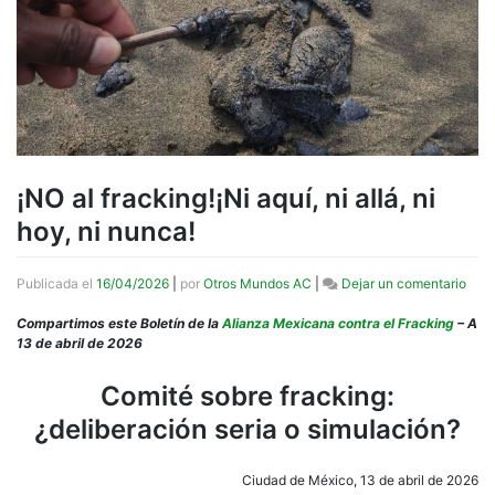
¡NO al fracking!¡Ni aquí, ni allá, ni
hoy, ni nunca!
en
Publicada el
16/04/2026
|
por
Otros Mundos AC
|
Dejar un comentario
¡NO
al
Compartimos este Boletín de la
Alianza Mexicana contra el Fracking
– A
frac
13 de abril de 2026
¡Ni
aquí,
Comité sobre fracking:
ni
¿deliberación seria o simulación?
allá,
ni
hoy,
Ciudad de México, 13 de abril de 2026
ni