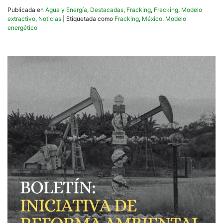
Publicada en
Agua y Energía
,
Destacadas
,
Fracking
,
Fracking
,
Modelo
extractivo
,
Noticias
|
Etiquetada como
Fracking
,
México
,
Modelo
energético