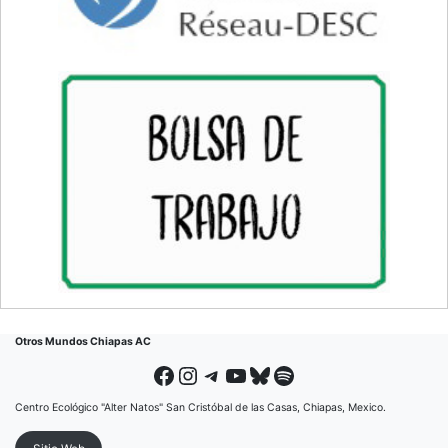
Otros Mundos Chiapas AC
Facebook
Instagram
Telegram
YouTube
Bluesky
Spotify
Centro Ecológico "Alter Natos" San Cristóbal de las Casas, Chiapas, Mexico.