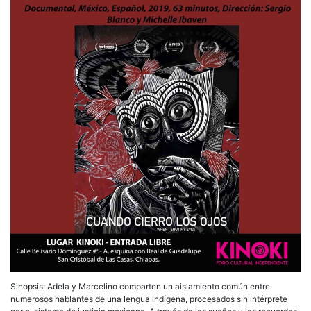
Sinopsis: Adela y Marcelino comparten un aislamiento común entre
numerosos hablantes de una lengua indí­gena, procesados sin intérprete