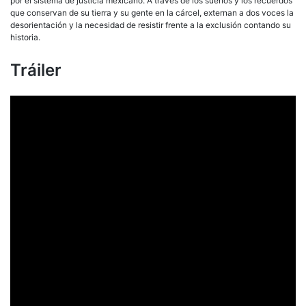
por el sistema de justicia mexicano. A través de los sueños y los recuerdos
que conservan de su tierra y su gente en la cárcel, externan a dos voces la
desorientación y la necesidad de resistir frente a la exclusión contando su
historia.
Tráiler