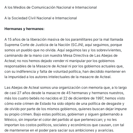
A los Medios de Comunicación Nacional e Internacional
A la Sociedad Civil Nacional e Internacional
Hermanas y hermanos:
A 15 años de la liberación masiva de los paramilitares por la mal llamada
Suprema Corte de Justicia de la Nación (SCJN), aquí seguimos, porque
somos un pueblo que no olvida. Aquí seguimos las y los sobrevivientes,
caminando de la mano con nuestra Mesa Directiva de Las Abejas de
Acteal; no nos hemos dejado vender ni manipular por los gobiernos
responsables de la Masacre de Acteal ni por los gobiernos actuales que,
con su indiferencia y falta de voluntad política, han decidido mantener en
la impunidad a los autores intelectuales de la masacre de Acteal.
Las Abejas de Acteal somos una organización con memoria que, a lo largo
de casi 27 años desde la masacre de 45 hermanas y hermanos nuestros,
más los cuatro bebés no nacidos el 22 de diciembre de 1997, hemos visto
cómo este crimen de Estado ha sido objeto de una política de desgaste y
de olvido por parte de los mismos gobiernos, quienes buscan dejar impune
su propio crimen. Bajo estas políticas, gobiernan y siguen gobernando a
México, sin importar el color del partido al que pertenezcan; y no les
importan los costos políticos, sociales y económicos que causan, con tal
de mantenerse en el poder para saciar sus ambiciones y avaricias.