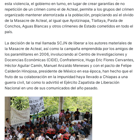
esta violencia, el gobierno en turno, en lugar de crear garantías de no
repetición de un crimen como el de Acteal, permite a los grupos del crimen
organizado mantener aterrorizada a la población, propiciando así el olvido
de la Masacre de Acteal, al igual que Ayotzinapa, Tlatlaya, Pasta de
Conchos, Aguas Blancas y otros crímenes de Estado cometidos en todo el
país.
La decisión de la mal llamada SCJN de liberar a los autores materiales de
la Masacre de Acteal, así como la campaña emprendida por los amigos de
los paramilitares en 2006, involucrando al Centro de Investigaciones y
Docencias Económicas (CIDE), Confraternice, Hugo Eric Flores Cervantes,
Héctor Aguilar Camín, Manuel Anzaldo Meneses y con el pacto de Felipe
Calderón Hinojosa, presidente de México en esa época, han hecho que el
fruto de su colaboración en la impunidad haya llevado a Chiapas a una
guerra civil, tal como lo advirtió el Ejército Zapatista de Liberación
Nacional en uno de sus comunicados del año pasado.