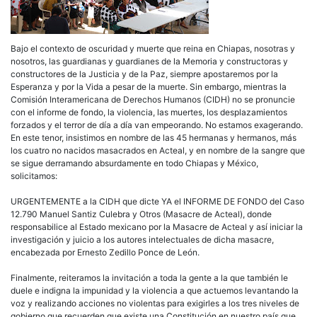
Bajo el contexto de oscuridad y muerte que reina en Chiapas, nosotras y
nosotros, las guardianas y guardianes de la Memoria y constructoras y
constructores de la Justicia y de la Paz, siempre apostaremos por la
Esperanza y por la Vida a pesar de la muerte. Sin embargo, mientras la
Comisión Interamericana de Derechos Humanos (CIDH) no se pronuncie
con el informe de fondo, la violencia, las muertes, los desplazamientos
forzados y el terror de día a día van empeorando. No estamos exagerando.
En este tenor, insistimos en nombre de las 45 hermanas y hermanos, más
los cuatro no nacidos masacrados en Acteal, y en nombre de la sangre que
se sigue derramando absurdamente en todo Chiapas y México,
solicitamos:
URGENTEMENTE a la CIDH que dicte YA el INFORME DE FONDO del Caso
12.790 Manuel Santiz Culebra y Otros (Masacre de Acteal), donde
responsabilice al Estado mexicano por la Masacre de Acteal y así iniciar la
investigación y juicio a los autores intelectuales de dicha masacre,
encabezada por Ernesto Zedillo Ponce de León.
Finalmente, reiteramos la invitación a toda la gente a la que también le
duele e indigna la impunidad y la violencia a que actuemos levantando la
voz y realizando acciones no violentas para exigirles a los tres niveles de
gobierno que recuerden que existe una Constitución en nuestro país que