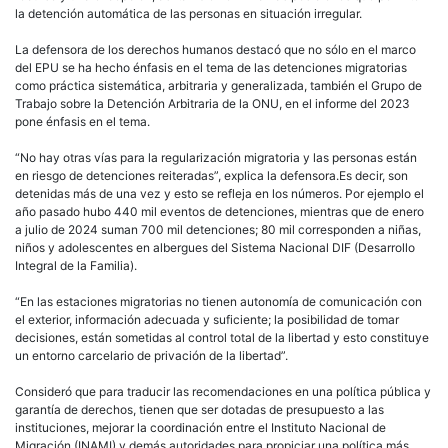
la detención automática de las personas en situación irregular.
La defensora de los derechos humanos destacó que no sólo en el marco
del EPU se ha hecho énfasis en el tema de las detenciones migratorias
como práctica sistemática, arbitraria y generalizada, también el Grupo de
Trabajo sobre la Detención Arbitraria de la ONU, en el informe del 2023
pone énfasis en el tema.
“No hay otras vías para la regularización migratoria y las personas están
en riesgo de detenciones reiteradas”, explica la defensora.Es decir, son
detenidas más de una vez y esto se refleja en los números. Por ejemplo el
año pasado hubo 440 mil eventos de detenciones, mientras que de enero
a julio de 2024 suman 700 mil detenciones; 80 mil corresponden a niñas,
niños y adolescentes en albergues del Sistema Nacional DIF (Desarrollo
Integral de la Familia).
“En las estaciones migratorias no tienen autonomía de comunicación con
el exterior, información adecuada y suficiente; la posibilidad de tomar
decisiones, están sometidas al control total de la libertad y esto constituye
un entorno carcelario de privación de la libertad”.
Consideró que para traducir las recomendaciones en una política pública y
garantía de derechos, tienen que ser dotadas de presupuesto a las
instituciones, mejorar la coordinación entre el Instituto Nacional de
Migración (INAMI) y demás autoridades para propiciar una política más