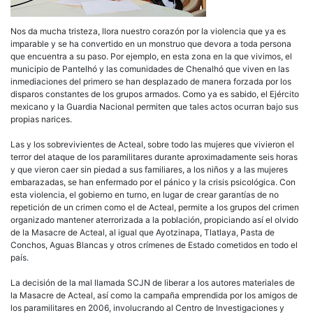
Nos da mucha tristeza, llora nuestro corazón por la violencia que ya es
imparable y se ha convertido en un monstruo que devora a toda persona
que encuentra a su paso. Por ejemplo, en esta zona en la que vivimos, el
municipio de Pantelhó y las comunidades de Chenalhó que viven en las
inmediaciones del primero se han desplazado de manera forzada por los
disparos constantes de los grupos armados. Como ya es sabido, el Ejército
mexicano y la Guardia Nacional permiten que tales actos ocurran bajo sus
propias narices.
Las y los sobrevivientes de Acteal, sobre todo las mujeres que vivieron el
terror del ataque de los paramilitares durante aproximadamente seis horas
y que vieron caer sin piedad a sus familiares, a los niños y a las mujeres
embarazadas, se han enfermado por el pánico y la crisis psicológica. Con
esta violencia, el gobierno en turno, en lugar de crear garantías de no
repetición de un crimen como el de Acteal, permite a los grupos del crimen
organizado mantener aterrorizada a la población, propiciando así el olvido
de la Masacre de Acteal, al igual que Ayotzinapa, Tlatlaya, Pasta de
Conchos, Aguas Blancas y otros crímenes de Estado cometidos en todo el
país.
La decisión de la mal llamada SCJN de liberar a los autores materiales de
la Masacre de Acteal, así como la campaña emprendida por los amigos de
los paramilitares en 2006, involucrando al Centro de Investigaciones y