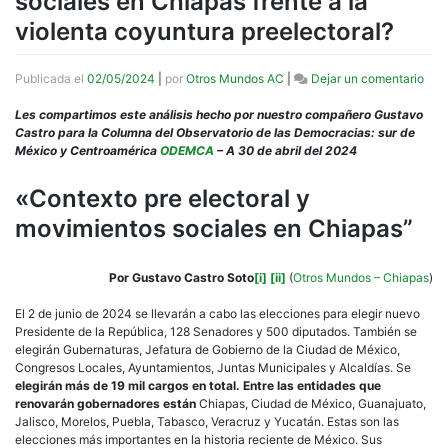
sociales en Chiapas frente a la
violenta coyuntura preelectoral?
en
Publicada el
02/05/2024
|
por
Otros Mundos AC
|
Dejar un comentario
Col
sem
Les compartimos este análisis hecho por nuestro compañero Gustavo
del
Castro para la Columna del Observatorio de las Democracias: sur de
ODE
México y Centroamérica
ODEMCA
– A 30 de abril del 2024
¿Có
rea
«Contexto pre electoral y
los
movimientos sociales en Chiapas”
mov
soci
en
Chi
Por Gustavo Castro Soto
[i]
[ii]
(
Otros Mundos – Chiapas
)
fren
a
El 2 de junio de 2024 se llevarán a cabo las elecciones para elegir nuevo
la
Presidente de la República, 128 Senadores y 500 diputados. También se
viol
elegirán Gubernaturas, Jefatura de Gobierno de la Ciudad de México,
coy
Congresos Locales, Ayuntamientos, Juntas Municipales y Alcaldías. Se
pree
elegirán más de 19 mil cargos en total. Entre las entidades que
renovarán gobernadores están
Chiapas, Ciudad de México, Guanajuato,
Jalisco, Morelos, Puebla, Tabasco, Veracruz y Yucatán. Estas son las
elecciones más importantes en la historia reciente de México. Sus