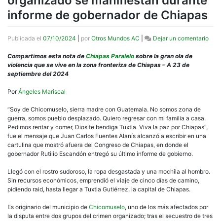
organizado se manifiestan durante
informe de gobernador de Chiapas
en
Publicada el
07/10/2024
|
por
Otros Mundos AC
|
Dejar un comentario
Nota
Des
Compartimos esta nota de
Chiapas Paralelo
sobre la gran ola de
por
violencia que se vive en la zona fronteriza de Chiapas – A 23 de
crim
septiembre del 2024
orga
se
Por
Ángeles Mariscal
mani
dura
“Soy de Chicomuselo, sierra madre con Guatemala. No somos zona de
info
guerra, somos pueblo desplazado. Quiero regresar con mi familia a casa.
de
Pedimos rentar y comer, Dios te bendiga Tuxtla. Viva la paz por Chiapas”,
gobe
fue el mensaje que Juan Carlos Fuentes Alanís alcanzó a escribir en una
de
cartulina que mostró afuera del Congreso de Chiapas, en donde el
Chi
gobernador Rutilio Escandón entregó su último informe de gobierno.
Llegó con el rostro sudoroso, la ropa desgastada y una mochila al hombro.
Sin recursos económicos, emprendió el viaje de cinco días de camino,
pidiendo raid, hasta llegar a Tuxtla Gutiérrez, la capital de Chiapas.
Es originario del municipio de
Chicomuselo
, uno de los más afectados por
la disputa entre dos grupos del crimen organizado; tras el secuestro de tres