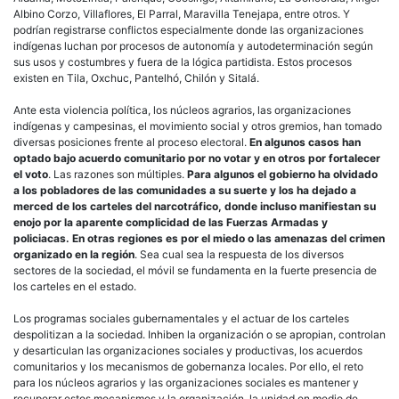
Albino Corzo, Villaflores, El Parral, Maravilla Tenejapa, entre otros. Y
podrían registrarse conflictos especialmente donde las organizaciones
indígenas luchan por procesos de autonomía y autodeterminación según
sus usos y costumbres y fuera de la lógica partidista. Estos procesos
existen en Tila, Oxchuc, Pantelhó, Chilón y Sitalá.
Ante esta violencia política, los núcleos agrarios, las organizaciones
indígenas y campesinas, el movimiento social y otros gremios, han tomado
diversas posiciones frente al proceso electoral.
En algunos casos han
optado bajo acuerdo comunitario por no votar y en otros por fortalecer
el voto
. Las razones son múltiples.
Para algunos el gobierno ha olvidado
a los pobladores de las comunidades a su suerte y los ha dejado a
merced de los carteles del narcotráfico, donde incluso manifiestan su
enojo por la aparente complicidad de las Fuerzas Armadas y
policiacas. En otras regiones es por el miedo o las amenazas del crimen
organizado en la región
. Sea cual sea la respuesta de los diversos
sectores de la sociedad, el móvil se fundamenta en la fuerte presencia de
los carteles en el estado.
Los programas sociales gubernamentales y el actuar de los carteles
despolitizan a la sociedad. Inhiben la organización o se apropian, controlan
y desarticulan las organizaciones sociales y productivas, los acuerdos
comunitarios y los mecanismos de gobernanza locales. Por ello, el reto
para los núcleos agrarios y las organizaciones sociales es mantener y
recuperar estos mecanismos y la organización, la unidad en medio de