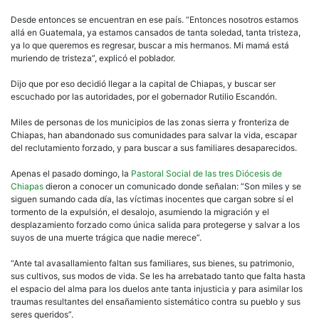
Desde entonces se encuentran en ese país. “Entonces nosotros estamos
allá en Guatemala, ya estamos cansados de tanta soledad, tanta tristeza,
ya lo que queremos es regresar, buscar a mis hermanos. Mi mamá está
muriendo de tristeza”, explicó el poblador.
Dijo que por eso decidió llegar a la capital de Chiapas, y buscar ser
escuchado por las autoridades, por el gobernador Rutilio Escandón.
Miles de personas de los municipios de las zonas sierra y fronteriza de
Chiapas, han abandonado sus comunidades para salvar la vida, escapar
del reclutamiento forzado, y para buscar a sus familiares desaparecidos.
Apenas el pasado domingo, la
Pastoral Social de las tres Diócesis de
Chiapas
dieron a conocer un comunicado donde señalan: “Son miles y se
siguen sumando cada día, las víctimas inocentes que cargan sobre sí el
tormento de la expulsión, el desalojo, asumiendo la migración y el
desplazamiento forzado como única salida para protegerse y salvar a los
suyos de una muerte trágica que nadie merece”.
“Ante tal avasallamiento faltan sus familiares, sus bienes, su patrimonio,
sus cultivos, sus modos de vida. Se les ha arrebatado tanto que falta hasta
el espacio del alma para los duelos ante tanta injusticia y para asimilar los
traumas resultantes del ensañamiento sistemático contra su pueblo y sus
seres queridos”.