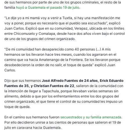
de sus hermanos por parte de uno de los grupos criminales, el resto de la
familia
huyó a Guatemala el pasado 19 de julio
.
“Le dije yo a mi mamá voy a venir a Tuxtla, si hay una manifestación me
voy a poner, porque es necesario que el pueblo sea escuchado”, explicó
Juan Carlos. Explicó que en su comunidad, Verapaz, ubicada en los límites
entre Chicomuselo y Comalapa, desde hace dos años viven bajo el control
de uno de los grupos del crimen organizado.
“De mi comunidad han desaparecido como 40 personas (…) A mis
hermanos se los llevaron hace tres meses, cuando los agarraron en el
camino que va hacia Amatenango de la Frontera. Se los llevaron porque
desobedecieron la orden de no salir, el toque de queda” explicó Juan
Carlos.
Dijo que sus hermanos
José Alfredo Fuentes de 24 años, Erick Eduardo
Fuentes de 35, y Christian Fuentes de 22
, salieron de la comunidad con
la intención de llegar a Tapachula, porque llevaban varias semanas sin
alimento, debido a que por los enfrentamientos entre los dos grupos del
crimen organizado, el que tiene el control de su comunidad les impuso un
toque de queda.
En el camino sus hermanos fueron
secuestrados y su familia amenazada
.
Por ello decidieron unirse a las cientos de personas que salieron el 19 de
julio en caravana hacia Guatemala.