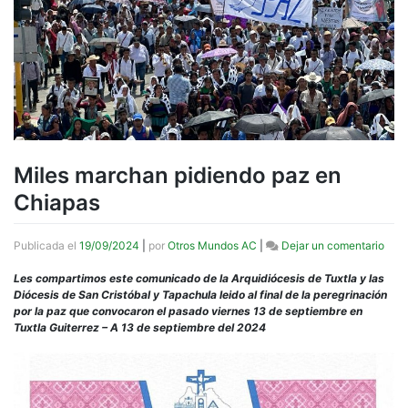
Miles marchan pidiendo paz en
Chiapas
en
Publicada el
19/09/2024
|
por
Otros Mundos AC
|
Dejar un comentario
Mile
mar
Les compartimos este comunicado de la Arquidiócesis de Tuxtla y las
pidi
Diócesis de San Cristóbal y Tapachula leido al final de la peregrinación
paz
por la paz que convocaron el pasado viernes 13 de septiembre en
en
Tuxtla Guiterrez – A 13 de septiembre del 2024
Chia