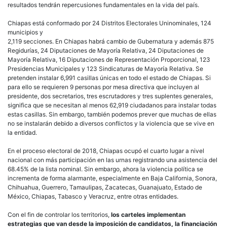
resultados tendrán repercusiones fundamentales en la vida del país.
Chiapas está conformado por 24 Distritos Electorales Uninominales, 124
municipios y
2,119 secciones. En Chiapas habrá cambio de Gubernatura y además 875
Regidurías, 24 Diputaciones de Mayoría Relativa, 24 Diputaciones de
Mayoría Relativa, 16 Diputaciones de Representación Proporcional, 123
Presidencias Municipales y 123 Sindicaturas de Mayoría Relativa. Se
pretenden instalar 6,991 casillas únicas en todo el estado de Chiapas. Si
para ello se requieren 9 personas por mesa directiva que incluyen al
presidente, dos secretarios, tres escrutadores y tres suplentes generales,
significa que se necesitan al menos 62,919 ciudadanos para instalar todas
estas casillas. Sin embargo, también podemos prever que muchas de ellas
no se instalarán debido a diversos conflictos y la violencia que se vive en
la entidad.
En el proceso electoral de 2018, Chiapas ocupó el cuarto lugar a nivel
nacional con más participación en las urnas registrando una asistencia del
68.45% de la lista nominal. Sin embargo, ahora la violencia política se
incrementa de forma alarmante, especialmente en Baja California, Sonora,
Chihuahua, Guerrero, Tamaulipas, Zacatecas, Guanajuato, Estado de
México, Chiapas, Tabasco y Veracruz, entre otras entidades.
Con el fin de controlar los territorios,
los carteles implementan
estrategias que van desde la imposición de candidatos, la financiación