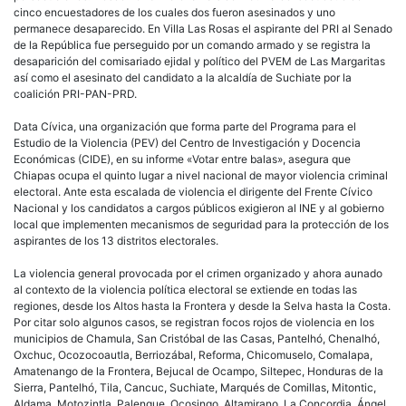
cinco encuestadores de los cuales dos fueron asesinados y uno
permanece desaparecido. En Villa Las Rosas el aspirante del PRI al Senado
de la República fue perseguido por un comando armado y se registra la
desaparición del comisariado ejidal y político del PVEM de Las Margaritas
así como el asesinato del candidato a la alcaldía de Suchiate por la
coalición PRI-PAN-PRD.
Data Cívica, una organización que forma parte del Programa para el
Estudio de la Violencia (PEV) del Centro de Investigación y Docencia
Económicas (CIDE), en su informe «Votar entre balas», asegura que
Chiapas ocupa el quinto lugar a nivel nacional de mayor violencia criminal
electoral. Ante esta escalada de violencia el dirigente del Frente Cívico
Nacional y los candidatos a cargos públicos exigieron al INE y al gobierno
local que implementen mecanismos de seguridad para la protección de los
aspirantes de los 13 distritos electorales.
La violencia general provocada por el crimen organizado y ahora aunado
al contexto de la violencia política electoral se extiende en todas las
regiones, desde los Altos hasta la Frontera y desde la Selva hasta la Costa.
Por citar solo algunos casos, se registran focos rojos de violencia en los
municipios de Chamula, San Cristóbal de las Casas, Pantelhó, Chenalhó,
Oxchuc, Ocozocoautla, Berriozábal, Reforma, Chicomuselo, Comalapa,
Amatenango de la Frontera, Bejucal de Ocampo, Siltepec, Honduras de la
Sierra, Pantelhó, Tila, Cancuc, Suchiate, Marqués de Comillas, Mitontic,
Aldama, Motozintla, Palenque, Ocosingo, Altamirano, La Concordia, Ángel