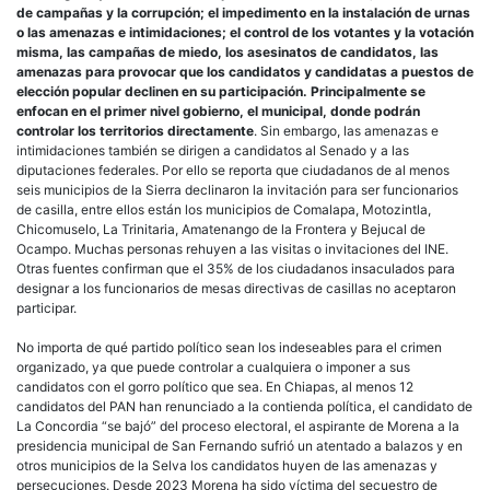
de campañas y la corrupción; el impedimento en la instalación de urnas
o las amenazas e intimidaciones; el control de los votantes y la votación
misma, las campañas de miedo, los asesinatos de candidatos, las
amenazas para provocar que los candidatos y candidatas a puestos de
elección popular declinen en su participación. Principalmente se
enfocan en el primer nivel gobierno, el municipal, donde podrán
controlar los territorios directamente
. Sin embargo, las amenazas e
intimidaciones también se dirigen a candidatos al Senado y a las
diputaciones federales. Por ello se reporta que ciudadanos de al menos
seis municipios de la Sierra declinaron la invitación para ser funcionarios
de casilla, entre ellos están los municipios de Comalapa, Motozintla,
Chicomuselo, La Trinitaria, Amatenango de la Frontera y Bejucal de
Ocampo. Muchas personas rehuyen a las visitas o invitaciones del INE.
Otras fuentes confirman que el 35% de los ciudadanos insaculados para
designar a los funcionarios de mesas directivas de casillas no aceptaron
participar.
No importa de qué partido político sean los indeseables para el crimen
organizado, ya que puede controlar a cualquiera o imponer a sus
candidatos con el gorro político que sea. En Chiapas, al menos 12
candidatos del PAN han renunciado a la contienda política, el candidato de
La Concordia “se bajó” del proceso electoral, el aspirante de Morena a la
presidencia municipal de San Fernando sufrió un atentado a balazos y en
otros municipios de la Selva los candidatos huyen de las amenazas y
persecuciones. Desde 2023 Morena ha sido víctima del secuestro de