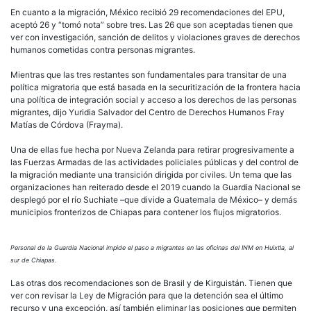
En cuanto a la migración, México recibió 29 recomendaciones del EPU,
aceptó 26 y “tomó nota” sobre tres. Las 26 que son aceptadas tienen que
ver con investigación, sanción de delitos y violaciones graves de derechos
humanos cometidas contra personas migrantes.
Mientras que las tres restantes son fundamentales para transitar de una
política migratoria que está basada en la securitización de la frontera hacia
una política de integración social y acceso a los derechos de las personas
migrantes, dijo Yuridia Salvador del Centro de Derechos Humanos Fray
Matías de Córdova (Frayma).
Una de ellas fue hecha por Nueva Zelanda para retirar progresivamente a
las Fuerzas Armadas de las actividades policiales públicas y del control de
la migración mediante una transición dirigida por civiles. Un tema que las
organizaciones han reiterado desde el 2019 cuando la Guardia Nacional se
desplegó por el río Suchiate –que divide a Guatemala de México– y demás
municipios fronterizos de Chiapas para contener los flujos migratorios.
Personal de la Guardia Nacional impide el paso a migrantes en las oficinas del INM en Huixtla, al
sur de Chiapas.
Las otras dos recomendaciones son de Brasil y de Kirguistán. Tienen que
ver con revisar la Ley de Migración para que la detención sea el último
recurso y una excepción, así también eliminar las posiciones que permiten