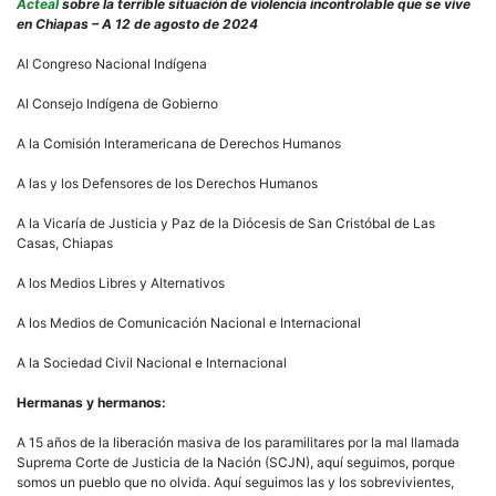
de
Acteal
sobre la terrible situación de violencia incontrolable que se vive
acte
en Chiapas – A 12 de agosto de 2024
Nos
da
Al Congreso Nacional Indígena
muc
trist
Al Consejo Indígena de Gobierno
llora
nues
A la Comisión Interamericana de Derechos Humanos
cor
por
A las y los Defensores de los Derechos Humanos
la
viol
A la Vicaría de Justicia y Paz de la Diócesis de San Cristóbal de Las
que
Casas, Chiapas
ya
es
A los Medios Libres y Alternativos
impa
y
A los Medios de Comunicación Nacional e Internacional
se
ha
A la Sociedad Civil Nacional e Internacional
conv
en
Hermanas y hermanos:
un
mons
A 15 años de la liberación masiva de los paramilitares por la mal llamada
que
Suprema Corte de Justicia de la Nación (SCJN), aquí seguimos, porque
devo
somos un pueblo que no olvida. Aquí seguimos las y los sobrevivientes,