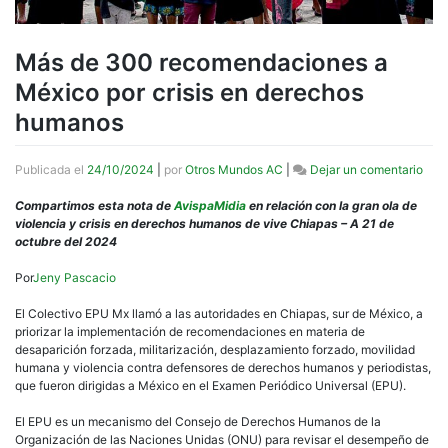
Más de 300 recomendaciones a
México por crisis en derechos
humanos
en
Publicada el
24/10/2024
|
por
Otros Mundos AC
|
Dejar un comentario
Más
de
Compartimos esta nota de
AvispaMidia
en relación con la gran ola de
300
violencia y crisis en derechos humanos de vive Chiapas – A 21 de
rec
octubre del 2024
a
Méx
Por
Jeny Pascacio
por
crisi
El Colectivo EPU Mx llamó a las autoridades en Chiapas, sur de México, a
en
priorizar la implementación de recomendaciones en materia de
dere
desaparición forzada, militarización, desplazamiento forzado, movilidad
hum
humana y violencia contra defensores de derechos humanos y periodistas,
que fueron dirigidas a México en el Examen Periódico Universal (EPU).
El EPU es un mecanismo del Consejo de Derechos Humanos de la
Organización de las Naciones Unidas (ONU) para revisar el desempeño de