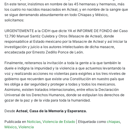
En este tenor, insistimos en nombre de las 45 hermanas y hermanos, más
los cuatro no nacidos masacrados en Acteal, y en nombre de la sangre que
se sigue derramando absurdamente en todo Chiapas y México,
solicitamos:
URGENTEMENTE a la CIDH que dicte YA el INFORME DE FONDO del Caso
12.790 Manuel Santiz Culebra y Otros (Masacre de Acteal), donde
responsabilice al Estado mexicano por la Masacre de Acteal y así iniciar la
investigación y juicio a los autores intelectuales de dicha masacre,
encabezada por Ernesto Zedillo Ponce de León.
Finalmente, reiteramos la invitación a toda la gente a la que también le
duele e indigna la impunidad y la violencia a que actuemos levantando la
voz y realizando acciones no violentas para exigirles a los tres niveles de
gobierno que recuerden que existe una Constitución en nuestro país que
les obliga a dar seguridad y proteger a todas y todos los mexicanos.
Asimismo, existen tratados internacionales, entre ellos la Declaración
Universal de los Derechos Humanos, donde se estipulan los derechos de
gozar de la paz y de la vida para toda la humanidad.
Desde
Acteal, Casa de la Memoria y Esperanza.
Publicada en
Noticias
,
Violencia de Estado
|
Etiquetada como
chiapas
,
México
,
Violencia