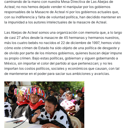
a
caminando de la mano con nuestra Mesa Directiva de Las Abejas de
toda
Acteal; no nos hemos dejado vender ni manipular por los gobiernos
pers
responsables de la Masacre de Acteal ni por los gobiernos actuales que,
que
con su indiferencia y falta de voluntad política, han decidido mantener en
encu
la impunidad a los autores intelectuales de la masacre de Acteal.
a
su
Las Abejas de Acteal somos una organización con memoria que, a lo largo
pas
de casi 27 años desde la masacre de 45 hermanas y hermanos nuestros,
más los cuatro bebés no nacidos el 22 de diciembre de 1997, hemos visto
cómo este crimen de Estado ha sido objeto de una política de desgaste y
de olvido por parte de los mismos gobiernos, quienes buscan dejar impune
su propio crimen. Bajo estas políticas, gobiernan y siguen gobernando a
México, sin importar el color del partido al que pertenezcan; y no les
importan los costos políticos, sociales y económicos que causan, con tal
de mantenerse en el poder para saciar sus ambiciones y avaricias.