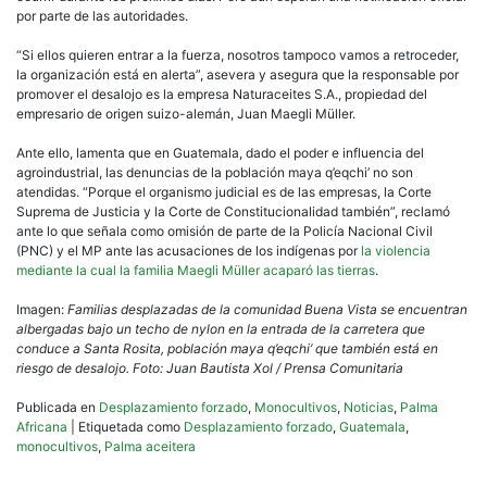
por parte de las autoridades.
“Si ellos quieren entrar a la fuerza, nosotros tampoco vamos a retroceder,
la organización está en alerta”, asevera y asegura que la responsable por
promover el desalojo es la empresa Naturaceites S.A., propiedad del
empresario de origen suizo-alemán, Juan Maegli Müller.
Ante ello, lamenta que en Guatemala, dado el poder e influencia del
agroindustrial, las denuncias de la población maya q’eqchi’ no son
atendidas. “Porque el organismo judicial es de las empresas, la Corte
Suprema de Justicia y la Corte de Constitucionalidad también”, reclamó
ante lo que señala como omisión de parte de la Policía Nacional Civil
(PNC) y el MP ante las acusaciones de los indígenas por
la violencia
mediante la cual la familia Maegli Müller acaparó las tierras
.
Imagen:
Familias desplazadas de la comunidad Buena Vista se encuentran
albergadas bajo un techo de nylon en la entrada de la carretera que
conduce a Santa Rosita, población maya q’eqchi’ que también está en
riesgo de desalojo. Foto: Juan Bautista Xol / Prensa Comunitaria
Publicada en
Desplazamiento forzado
,
Monocultivos
,
Noticias
,
Palma
Africana
|
Etiquetada como
Desplazamiento forzado
,
Guatemala
,
monocultivos
,
Palma aceitera