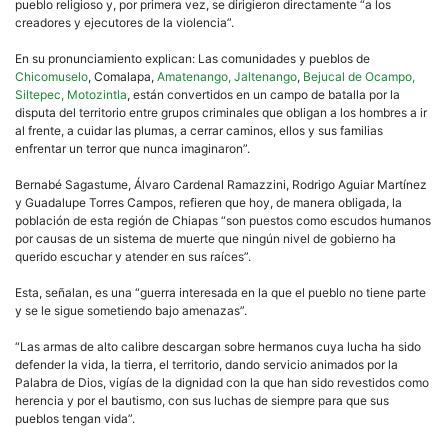
pueblo religioso y, por primera vez, se dirigieron directamente “a los
creadores y ejecutores de la violencia”.
En su pronunciamiento explican: Las comunidades y pueblos de
Chicomuselo
, Comalapa,
Amatenango,
Jaltenango
,
Bejucal de Ocampo,
Siltepec, Motozintla
, están convertidos en un campo de batalla por la
disputa del territorio entre grupos criminales que obligan a los hombres a ir
al frente, a cuidar las plumas, a cerrar caminos, ellos y sus familias
enfrentar un terror que nunca imaginaron”.
Bernabé Sagastume, Álvaro Cardenal Ramazzini, Rodrigo Aguiar Martínez
y Guadalupe Torres Campos, refieren que hoy, de manera obligada, la
población de esta región de Chiapas “son puestos como escudos humanos
por causas de un sistema de muerte que ningún nivel de gobierno ha
querido escuchar y atender en sus raíces”.
Esta, señalan, es una “guerra interesada en la que el pueblo no tiene parte
y se le sigue sometiendo bajo amenazas”.
“Las armas de alto calibre descargan sobre hermanos cuya lucha ha sido
defender la vida, la tierra, el territorio, dando servicio animados por la
Palabra de Dios, vigías de la dignidad con la que han sido revestidos como
herencia y por el bautismo, con sus luchas de siempre para que sus
pueblos tengan vida”.