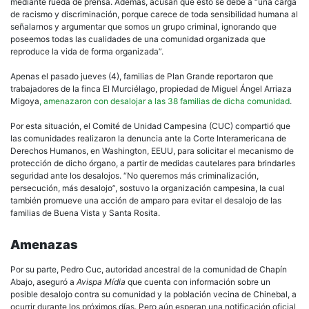
mediante rueda de prensa. Además, acusan que esto se debe a “una carga
de racismo y discriminación, porque carece de toda sensibilidad humana al
señalarnos y argumentar que somos un grupo criminal, ignorando que
poseemos todas las cualidades de una comunidad organizada que
reproduce la vida de forma organizada”.
Apenas el pasado jueves (4), familias de Plan Grande reportaron que
trabajadores de la finca El Murciélago, propiedad de Miguel Ángel Arriaza
Migoya
, amenazaron con desalojar a las 38 familias de dicha comunidad
.
Por esta situación, el Comité de Unidad Campesina (CUC) compartió que
las comunidades realizaron la denuncia ante la Corte Interamericana de
Derechos Humanos, en Washington, EEUU, para solicitar el mecanismo de
protección de dicho órgano, a partir de medidas cautelares para brindarles
seguridad ante los desalojos. “No queremos más criminalización,
persecución, más desalojo”, sostuvo la organización campesina, la cual
también promueve una acción de amparo para evitar el desalojo de las
familias de Buena Vista y Santa Rosita.
Amenazas
Por su parte, Pedro Cuc, autoridad ancestral de la comunidad de Chapín
Abajo, aseguró a
Avispa Mídia
que cuenta con información sobre un
posible desalojo contra su comunidad y la población vecina de Chinebal, a
ocurrir durante los próximos días. Pero aún esperan una notificación oficial