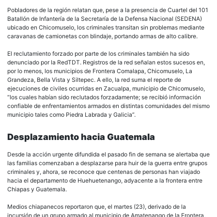
Pobladores de la región relatan que, pese a la presencia de Cuartel del 101
Batallón de Infantería de la Secretaría de la Defensa Nacional (SEDENA)
ubicado en Chicomuselo, los criminales transitan sin problemas mediante
caravanas de camionetas con blindaje, portando armas de alto calibre.
El reclutamiento forzado por parte de los criminales también ha sido
denunciado por la RedTDT. Registros de la red señalan estos sucesos en,
por lo menos, los municipios de Frontera Comalapa, Chicomuselo, La
Grandeza, Bella Vista y Siltepec. A ello, la red suma el reporte de
ejecuciones de civiles ocurridas en Zacualpa, municipio de Chicomuselo,
“los cuales habían sido reclutados forzadamente; se recibió información
confiable de enfrentamientos armados en distintas comunidades del mismo
municipio tales como Piedra Labrada y Galicia”.
Desplazamiento hacia Guatemala
Desde la acción urgente difundida el pasado fin de semana se alertaba que
las familias comenzaban a desplazarse para huir de la guerra entre grupos
criminales y, ahora, se reconoce que centenas de personas han viajado
hacia el departamento de Huehuetenango, adyacente a la frontera entre
Chiapas y Guatemala.
Medios chiapanecos reportaron que, el martes (23), derivado de la
incursión de un grupo armado al municipio de Amatenango de la Frontera,