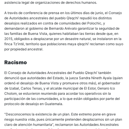
asistencia legal de organizaciones de derechos humanos.
A través de conferencia de prensa en los últimos días de junio, el Consejo
de Autoridades ancestrales del pueblo Q’eqchi’ repudió los distintos
desalojos realizados en contra de comunidades del Polochic, y
demandaron al gobierno de Bernardo Arévalo garantizar la seguridad de
las familias de Buena Vista, quienes habitaban las tierras desde que, en
2015, obligados a desplazarse por un desastre natural, se instalaron en la
finca Tz’inté, territorio que poblaciones maya q’eqchi’ reclaman como suyo
por propiedad ancestral.
Racismo
El Consejo de Autoridades Ancestrales del Pueblo Q’eqchi’ también
denunció que autoridades del Estado, la jueza Sandra Nineth Ayala (quien
ordenó el desalojo de Buena Vista y promueve otros más), el gobernador
de Izabal, Carlos Tenas, y el alcalde municipal de El Estor, Genaro Ico
Cholom, se estuvieron reuniendo para acordar los operativos sin la
participación de las comunidades, a lo que están obligados por parte del
protocolo de desalojo en Guatemala.
“Desconocemos la existencia de un plan. Este extremo pone en grave
riesgo nuestra vida, pues únicamente pretenden desplazarnos sin un plan
claro de atención humanitaria”, reclamaron las Autoridades Ancestrales