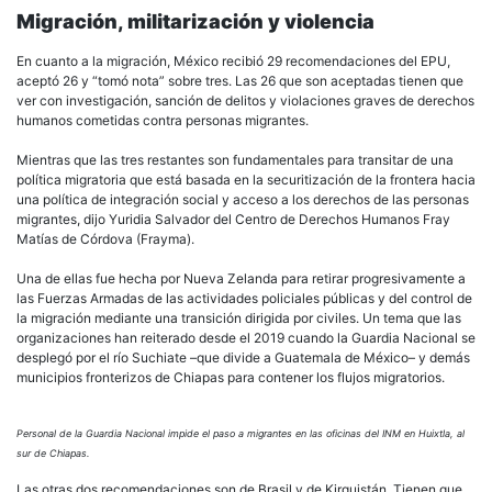
Migración, militarización y violencia
En cuanto a la migración, México recibió 29 recomendaciones del EPU,
aceptó 26 y “tomó nota” sobre tres. Las 26 que son aceptadas tienen que
ver con investigación, sanción de delitos y violaciones graves de derechos
humanos cometidas contra personas migrantes.
Mientras que las tres restantes son fundamentales para transitar de una
política migratoria que está basada en la securitización de la frontera hacia
una política de integración social y acceso a los derechos de las personas
migrantes, dijo Yuridia Salvador del Centro de Derechos Humanos Fray
Matías de Córdova (Frayma).
Una de ellas fue hecha por Nueva Zelanda para retirar progresivamente a
las Fuerzas Armadas de las actividades policiales públicas y del control de
la migración mediante una transición dirigida por civiles. Un tema que las
organizaciones han reiterado desde el 2019 cuando la Guardia Nacional se
desplegó por el río Suchiate –que divide a Guatemala de México– y demás
municipios fronterizos de Chiapas para contener los flujos migratorios.
Personal de la Guardia Nacional impide el paso a migrantes en las oficinas del INM en Huixtla, al
sur de Chiapas.
Las otras dos recomendaciones son de Brasil y de Kirguistán. Tienen que