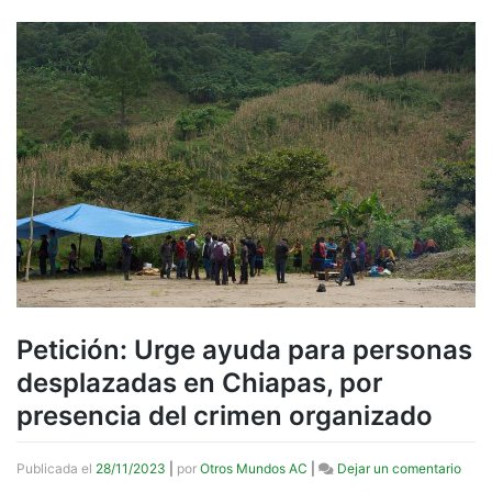
Petición: Urge ayuda para personas
desplazadas en Chiapas, por
presencia del crimen organizado
en
Publicada el
28/11/2023
|
por
Otros Mundos AC
|
Dejar un comentario
Petic