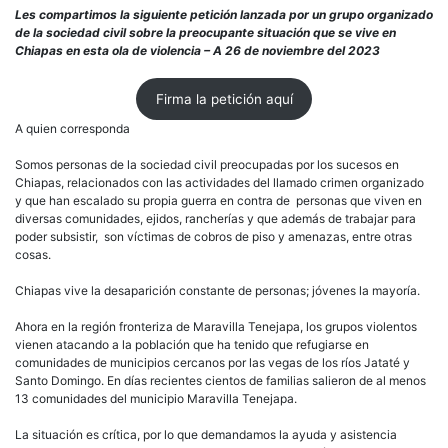
Urge
Les compartimos la siguiente petición lanzada por un grupo organizado
ayud
de la sociedad civil sobre la preocupante situación que se vive en
para
Chiapas en esta ola de violencia – A 26 de noviembre del 2023
pers
desp
Firma la petición aquí
en
Chia
A quien corresponda
por
pres
Somos personas de la sociedad civil preocupadas por los sucesos en
del
Chiapas, relacionados con las actividades del llamado crimen organizado
crim
y que han escalado su propia guerra en contra de personas que viven en
orga
diversas comunidades, ejidos, rancherías y que además de trabajar para
poder subsistir, son víctimas de cobros de piso y amenazas, entre otras
cosas.
Chiapas vive la desaparición constante de personas; jóvenes la mayoría.
Ahora en la región fronteriza de Maravilla Tenejapa, los grupos violentos
vienen atacando a la población que ha tenido que refugiarse en
comunidades de municipios cercanos por las vegas de los ríos Jataté y
Santo Domingo. En días recientes cientos de familias salieron de al menos
13 comunidades del municipio Maravilla Tenejapa.
La situación es crítica, por lo que demandamos la ayuda y asistencia