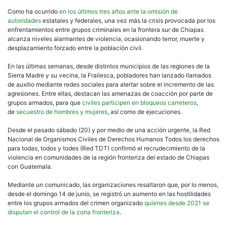
cien
huy
Como ha ocurrido
en los últimos tres años ante la omisión de
a
autoridades
estatales y federales, una vez más la crisis provocada por los
Gua
enfrentamientos entre grupos criminales en la frontera sur de Chiapas
alcanza niveles alarmantes de violencia, ocasionando terror, muerte y
desplazamiento forzado entre la población civil.
En las últimas semanas, desde distintos municipios de las regiones de la
Sierra Madre y su vecina, la Frailesca, pobladores han lanzado llamados
de auxilio mediante redes sociales para alertar sobre el incremento de las
agresiones. Entre ellas, destacan las amenazas de coacción por parte de
grupos armados, para que
civiles participen en bloqueos carreteros
,
de
secuestro de hombres y mujeres
, así como de ejecuciones.
Desde el pasado sábado (20) y por medio de una acción urgente, la Red
Nacional de Organismos Civiles de Derechos Humanos Todos los derechos
para todas, todos y todes (Red TDT) confirmó el recrudecimiento de la
violencia en comunidades de la región fronteriza del estado de Chiapas
con Guatemala.
Mediante un comunicado, las organizaciones resaltaron que, por lo menos,
desde el domingo 14 de junio, se registró un aumento en las hostilidades
entre los grupos armados del crimen organizado
quienes desde 2021 se
disputan el control de la zona fronteriza
.