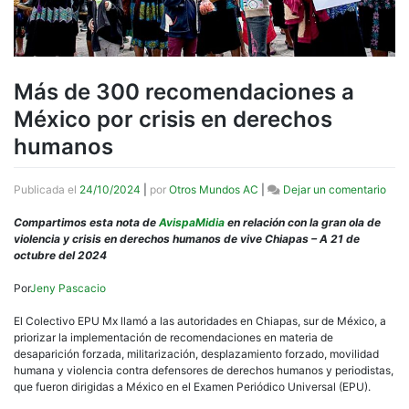
Más de 300 recomendaciones a
México por crisis en derechos
humanos
en
Publicada el
24/10/2024
|
por
Otros Mundos AC
|
Dejar un comentario
Más
de
Compartimos esta nota de
AvispaMidia
en relación con la gran ola de
300
violencia y crisis en derechos humanos de vive Chiapas – A 21 de
rec
octubre del 2024
a
Méx
Por
Jeny Pascacio
por
crisi
El Colectivo EPU Mx llamó a las autoridades en Chiapas, sur de México, a
en
priorizar la implementación de recomendaciones en materia de
dere
desaparición forzada, militarización, desplazamiento forzado, movilidad
hum
humana y violencia contra defensores de derechos humanos y periodistas,
que fueron dirigidas a México en el Examen Periódico Universal (EPU).