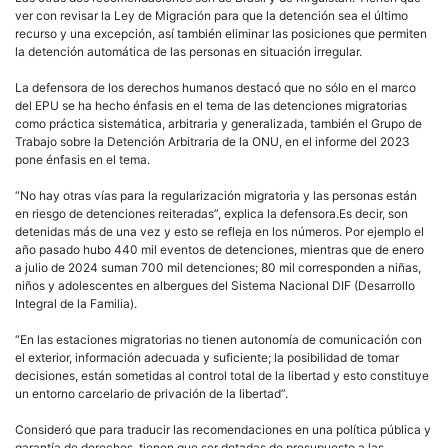
ver con revisar la Ley de Migración para que la detención sea el último
recurso y una excepción, así también eliminar las posiciones que permiten
la detención automática de las personas en situación irregular.
La defensora de los derechos humanos destacó que no sólo en el marco
del EPU se ha hecho énfasis en el tema de las detenciones migratorias
como práctica sistemática, arbitraria y generalizada, también el Grupo de
Trabajo sobre la Detención Arbitraria de la ONU, en el informe del 2023
pone énfasis en el tema.
“No hay otras vías para la regularización migratoria y las personas están
en riesgo de detenciones reiteradas”, explica la defensora.Es decir, son
detenidas más de una vez y esto se refleja en los números. Por ejemplo el
año pasado hubo 440 mil eventos de detenciones, mientras que de enero
a julio de 2024 suman 700 mil detenciones; 80 mil corresponden a niñas,
niños y adolescentes en albergues del Sistema Nacional DIF (Desarrollo
Integral de la Familia).
“En las estaciones migratorias no tienen autonomía de comunicación con
el exterior, información adecuada y suficiente; la posibilidad de tomar
decisiones, están sometidas al control total de la libertad y esto constituye
un entorno carcelario de privación de la libertad”.
Consideró que para traducir las recomendaciones en una política pública y
garantía de derechos, tienen que ser dotadas de presupuesto a las