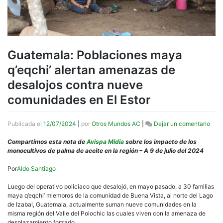
Guatemala: Poblaciones maya
q’eqchi’ alertan amenazas de
desalojos contra nueve
comunidades en El Estor
en
Publicada el
12/07/2024
|
por
Otros Mundos AC
|
Dejar un comentario
Guat
Pobl
Compartimos esta nota de
Avispa Midia
sobre los impacto de los
may
monocultivos de palma de aceite en la región – A 9 de julio del 2024
q’eqc
aler
Por
Aldo Santiago
ame
de
Luego del operativo policiaco que desalojó, en mayo pasado, a 30 familias
desa
maya q’eqchi’ miembros de la comunidad de Buena Vista, al norte del Lago
cont
de Izabal, Guatemala, actualmente suman nueve comunidades en la
nue
misma región del Valle del Polochic las cuales viven con la amenaza de
com
desplazamiento forzado.