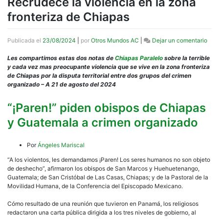
Recrudece la violencia en la zona
fronteriza de Chiapas
en
Publicada el
23/08/2024
|
por
Otros Mundos AC
|
Dejar un comentario
Rec
la
Les compartimos estas dos notas de
Chiapas Paralelo
sobre la terrible
viol
y cada vez mas preocupante violencia que se vive en la zona fronteriza
en
de Chiapas por la disputa territorial entre dos grupos del crimen
la
organizado – A 21 de agosto del 2024
zon
fron
“¡Paren!” piden obispos de Chiapas
de
y Guatemala a crimen organizado
Chi
Por
Ángeles Mariscal
“A los violentos, les demandamos ¡Paren! Los seres humanos no son objeto
de deshecho”, afirmaron los obispos de San Marcos y Huehuetenango,
Guatemala; de San Cristóbal de Las Casas, Chiapas; y de la Pastoral de la
Movilidad Humana, de la Conferencia del Episcopado Mexicano.
Cómo resultado de una reunión que tuvieron en Panamá, los religiosos
redactaron una carta pública dirigida a los tres niveles de gobierno, al