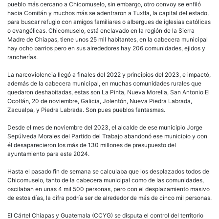
pueblo más cercano a Chicomuselo, sin embargo, otro convoy se enfiló
hacia Comitán y muchos más se adentraron a Tuxtla, la capital del estado,
para buscar refugio con amigos familiares o albergues de iglesias católicas
o evangélicas. Chicomuselo, está enclavado en la región de la Sierra
Madre de Chiapas, tiene unos 25 mil habitantes, en la cabecera municipal
hay ocho barrios pero en sus alrededores hay 206 comunidades, ejidos y
rancherías.
La narcoviolencia llegó a finales del 2022 y principios del 2023, e impactó,
además de la cabecera municipal, en muchas comunidades rurales que
quedaron deshabitadas, estas son La Pinta, Nueva Morelia, San Antonio El
Ocotlán, 20 de noviembre, Galicia, Jolentón, Nueva Piedra Labrada,
Zacualpa, y Piedra Labrada. Son pues pueblos fantasmas.
Desde el mes de noviembre del 2023, el alcalde de ese municipio Jorge
Sepúlveda Morales del Partido del Trabajo abandonó ese municipio y con
él desaparecieron los más de 130 millones de presupuesto del
ayuntamiento para este 2024.
Hasta el pasado fin de semana se calculaba que los desplazados todos de
Chicomuselo, tanto de la cabecera municipal como de las comunidades,
oscilaban en unas 4 mil 500 personas, pero con el desplazamiento masivo
de estos días, la cifra podría ser de alrededor de más de cinco mil personas.
El Cártel Chiapas y Guatemala (CCYG) se disputa el control del territorio