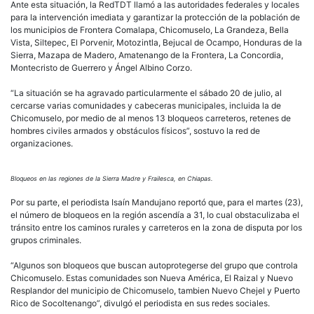
Ante esta situación, la RedTDT llamó a las autoridades federales y locales
para la intervención imediata y garantizar la protección de la población de
los municipios de Frontera Comalapa, Chicomuselo, La Grandeza, Bella
Vista, Siltepec, El Porvenir, Motozintla, Bejucal de Ocampo, Honduras de la
Sierra, Mazapa de Madero, Amatenango de la Frontera, La Concordia,
Montecristo de Guerrero y Ángel Albino Corzo.
“La situación se ha agravado particularmente el sábado 20 de julio, al
cercarse varias comunidades y cabeceras municipales, incluida la de
Chicomuselo, por medio de al menos 13 bloqueos carreteros, retenes de
hombres civiles armados y obstáculos físicos”, sostuvo la red de
organizaciones.
Bloqueos en las regiones de la Sierra Madre y Frailesca, en Chiapas.
Por su parte, el periodista Isaín Mandujano reportó que, para el martes (23),
el número de bloqueos en la región ascendía a 31, lo cual obstaculizaba el
tránsito entre los caminos rurales y carreteros en la zona de disputa por los
grupos criminales.
“Algunos son bloqueos que buscan autoprotegerse del grupo que controla
Chicomuselo. Estas comunidades son Nueva América, El Raizal y Nuevo
Resplandor del municipio de Chicomuselo, tambien Nuevo Chejel y Puerto
Rico de Socoltenango”, divulgó el periodista en sus redes sociales.