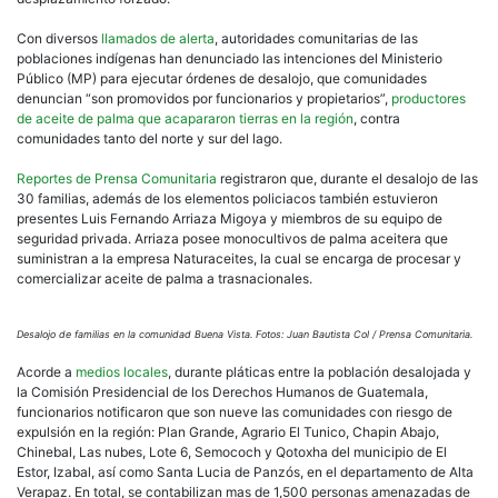
en
El
Con diversos
llamados de alerta
, autoridades comunitarias de las
Esto
poblaciones indígenas han denunciado las intenciones del Ministerio
Público (MP) para ejecutar órdenes de desalojo, que comunidades
denuncian “son promovidos por funcionarios y propietarios”,
productores
de aceite de palma que acapararon tierras en la región
, contra
comunidades tanto del norte y sur del lago.
Reportes de Prensa Comunitaria
registraron que, durante el desalojo de las
30 familias, además de los elementos policiacos también estuvieron
presentes Luis Fernando Arriaza Migoya y miembros de su equipo de
seguridad privada. Arriaza posee monocultivos de palma aceitera que
suministran a la empresa Naturaceites, la cual se encarga de procesar y
comercializar aceite de palma a trasnacionales.
Desalojo de familias en la comunidad Buena Vista. Fotos: Juan Bautista Col / Prensa Comunitaria.
Acorde a
medios locales
, durante pláticas entre la población desalojada y
la Comisión Presidencial de los Derechos Humanos de Guatemala,
funcionarios notificaron que son nueve las comunidades con riesgo de
expulsión en la región: Plan Grande, Agrario El Tunico, Chapin Abajo,
Chinebal, Las nubes, Lote 6, Semococh y Qotoxha del municipio de El
Estor, Izabal, así como Santa Lucia de Panzós, en el departamento de Alta
Verapaz. En total, se contabilizan mas de 1,500 personas amenazadas de