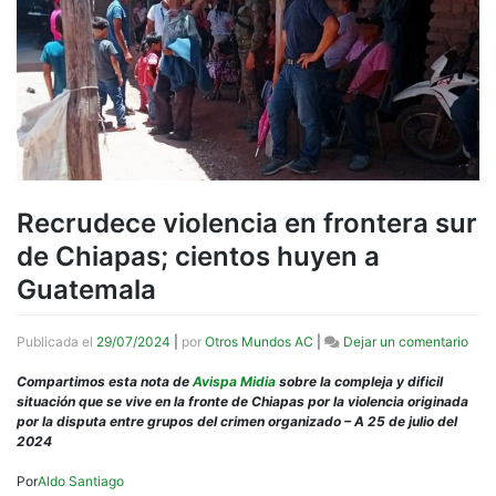
Recrudece violencia en frontera sur
de Chiapas; cientos huyen a
Guatemala
en
Publicada el
29/07/2024
|
por
Otros Mundos AC
|
Dejar un comentario
Rec
viol
Compartimos esta nota de
Avispa Midia
sobre la compleja y dificil
en
situación que se vive en la fronte de Chiapas por la violencia originada
fron
por la disputa entre grupos del crimen organizado – A 25 de julio del
sur
2024
de
Chia
Por
Aldo Santiago