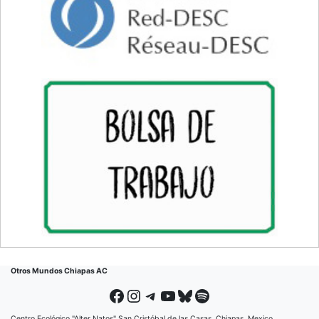
Otros Mundos Chiapas AC
Facebook
Instagram
Telegram
YouTube
Bluesky
Spotify
Centro Ecológico "Alter Natos" San Cristóbal de las Casas, Chiapas, Mexico.