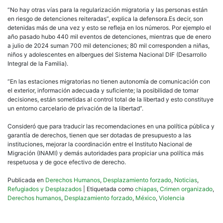
“No hay otras vías para la regularización migratoria y las personas están
en riesgo de detenciones reiteradas”, explica la defensora.Es decir, son
detenidas más de una vez y esto se refleja en los números. Por ejemplo el
año pasado hubo 440 mil eventos de detenciones, mientras que de enero
a julio de 2024 suman 700 mil detenciones; 80 mil corresponden a niñas,
niños y adolescentes en albergues del Sistema Nacional DIF (Desarrollo
Integral de la Familia).
“En las estaciones migratorias no tienen autonomía de comunicación con
el exterior, información adecuada y suficiente; la posibilidad de tomar
decisiones, están sometidas al control total de la libertad y esto constituye
un entorno carcelario de privación de la libertad”.
Consideró que para traducir las recomendaciones en una política pública y
garantía de derechos, tienen que ser dotadas de presupuesto a las
instituciones, mejorar la coordinación entre el Instituto Nacional de
Migración (INAMI) y demás autoridades para propiciar una política más
respetuosa y de goce efectivo de derecho.
Publicada en
Derechos Humanos
,
Desplazamiento forzado
,
Noticias
,
Refugiados y Desplazados
|
Etiquetada como
chiapas
,
Crimen organizado
,
Derechos humanos
,
Desplazamiento forzado
,
México
,
Violencia