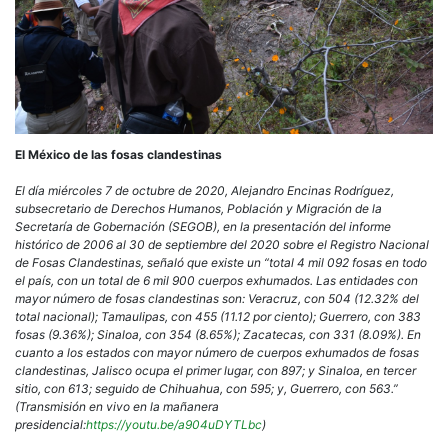
El México de las fosas clandestinas
El día miércoles 7 de octubre de 2020, Alejandro Encinas Rodríguez,
subsecretario de Derechos Humanos, Población y Migración de la
Secretaría de Gobernación (SEGOB), en la presentación del informe
histórico de 2006 al 30 de septiembre del 2020 sobre el Registro Nacional
de Fosas Clandestinas, señaló que existe un “total 4 mil 092 fosas en todo
el país, con un total de 6 mil 900 cuerpos exhumados. Las entidades con
mayor número de fosas clandestinas son: Veracruz, con 504 (12.32% del
total nacional); Tamaulipas, con 455 (11.12 por ciento); Guerrero, con 383
fosas (9.36%); Sinaloa, con 354 (8.65%); Zacatecas, con 331 (8.09%). En
cuanto a los estados con mayor número de cuerpos exhumados de fosas
clandestinas, Jalisco ocupa el primer lugar, con 897; y Sinaloa, en tercer
sitio, con 613; seguido de Chihuahua, con 595; y, Guerrero, con 563.”
(Transmisión en vivo en la mañanera
presidencial:
https://youtu.be/a904uDYTLbc
)