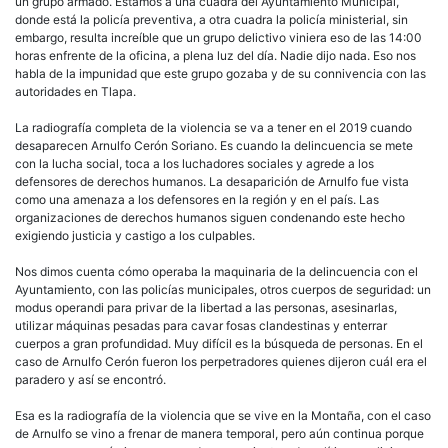
un grupo armado. Estamos a una cuadra del Ayuntamiento Municipal,
donde está la policía preventiva, a otra cuadra la policía ministerial, sin
embargo, resulta increíble que un grupo delictivo viniera eso de las 14:00
horas enfrente de la oficina, a plena luz del día. Nadie dijo nada. Eso nos
habla de la impunidad que este grupo gozaba y de su connivencia con las
autoridades en Tlapa.
La radiografía completa de la violencia se va a tener en el 2019 cuando
desaparecen Arnulfo Cerón Soriano. Es cuando la delincuencia se mete
con la lucha social, toca a los luchadores sociales y agrede a los
defensores de derechos humanos. La desaparición de Arnulfo fue vista
como una amenaza a los defensores en la región y en el país. Las
organizaciones de derechos humanos siguen condenando este hecho
exigiendo justicia y castigo a los culpables.
Nos dimos cuenta cómo operaba la maquinaria de la delincuencia con el
Ayuntamiento, con las policías municipales, otros cuerpos de seguridad: un
modus operandi para privar de la libertad a las personas, asesinarlas,
utilizar máquinas pesadas para cavar fosas clandestinas y enterrar
cuerpos a gran profundidad. Muy difícil es la búsqueda de personas. En el
caso de Arnulfo Cerón fueron los perpetradores quienes dijeron cuál era el
paradero y así se encontró.
Esa es la radiografía de la violencia que se vive en la Montaña, con el caso
de Arnulfo se vino a frenar de manera temporal, pero aún continua porque