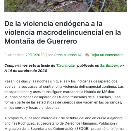
De la violencia endógena a la
violencia macrodelincuencial en la
Montaña de Guerrero
en
Publicada el
29/10/2020
|
por
Otros Mundos AC
|
Dejar un comentario
De
la
Compartimos este artículo de
Tlachinolla
n
publicado en
Sin Embargo
–
viol
A 14 de octubre de 2020
end
a
Pasan los días y las noches sin que las y los indígenas desaparecidos
la
vuelvan a sus casas, al contrario, la violencia delincuencial continúa. Las
viol
desapariciones y asesinatos siguen marcando la historia de México.
macr
Muchas personas desaparecidas fueron truncadas de sus sueños, unas
en
forman parte de las estadísticas de cuerpos que yacen en las barrancas,
la
en los cerros y fosas clandestinas.
Mon
de
A propósito, el pasado miércoles 7 de octubre del año en curso Alejandro
Guer
Encinas Rodríguez, subsecretario de Derechos Humanos, Población y
Migración de la Secretaría de Gobernación (SEGOB), presentó un informe