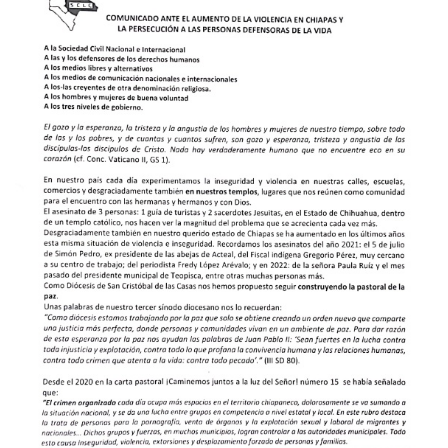
Chia
y
la
pers
a
las
pers
defe
de
la
vida