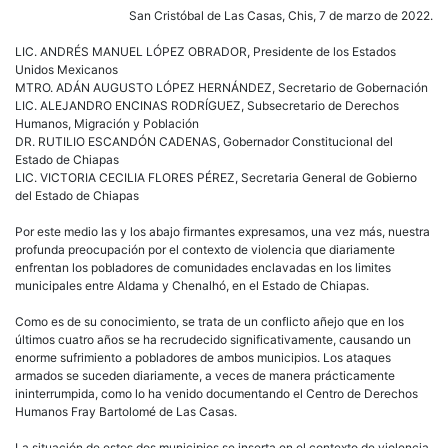
San Cristóbal de Las Casas, Chis, 7 de marzo de 2022.
LIC. ANDRÉS MANUEL LÓPEZ OBRADOR, Presidente de los Estados
Unidos Mexicanos
MTRO. ADÁN AUGUSTO LÓPEZ HERNÁNDEZ, Secretario de Gobernación
LIC. ALEJANDRO ENCINAS RODRÍGUEZ, Subsecretario de Derechos
Humanos, Migración y Población
DR. RUTILIO ESCANDÓN CADENAS, Gobernador Constitucional del
Estado de Chiapas
LIC. VICTORIA CECILIA FLORES PÉREZ, Secretaria General de Gobierno
del Estado de Chiapas
Por este medio las y los abajo firmantes expresamos, una vez más, nuestra
profunda preocupación por el contexto de violencia que diariamente
enfrentan los pobladores de comunidades enclavadas en los limites
municipales entre Aldama y Chenalhó, en el Estado de Chiapas.
Como es de su conocimiento, se trata de un conflicto añejo que en los
últimos cuatro años se ha recrudecido significativamente, causando un
enorme sufrimiento a pobladores de ambos municipios. Los ataques
armados se suceden diariamente, a veces de manera prácticamente
ininterrumpida, como lo ha venido documentando el Centro de Derechos
Humanos Fray Bartolomé de Las Casas.
La situación de estos dos municipios se inserta en el contexto de violencia