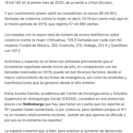
19 mil 183 en el primer mes de 2020, de acuerdo a cifras oficiales.
Y por cuatrimestre (enero-abril) se contabilizan al menos 88 mil 803
llamadas de violencia contra la mujer, es decir, 53.16 por ciento más que en
el mismo periodo de 2019, que registra 57 mil 980 alertas.
Los estados con la mayor tasa de número de avisos telefónicos sobre
violencia contra la mujer: Chihuahua, 735.3 llamadas por cada cien mil
mujeres; Ciudad de México, 282; Coahuila, 215; Hidalgo, 201.4 y Querétaro
con 197.2.
Activistas y expertas en el tema han señalado previamente que el
incremento registrado desde inicios de año, en comparación con las
llamadas realizadas en 2019, puede ser por diversos factores, desde el
mayor conocimiento de las líneas de emergencia, así como las protestas y
manifestaciones que se gestaron desde el año anterior.
Elena Azaola Garrido, académica del Centro de Investigaciones y Estudios
Superiores en Antropología Social (CIESAS), consideró en una entrevista
previa con
SinEmbargo
que hay que tomar en cuenta que los reportes al
911 pueden haber aumentado, sí por violencia, pero también porque el 911
es un número relativamente reciente, “puede ser que apenas se difunde y
por eso se incrementa los reportes”.
La experta comentó que si bien, para analizar el aumento de denuncias