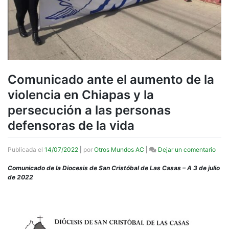
Comunicado ante el aumento de la
violencia en Chiapas y la
persecución a las personas
defensoras de la vida
en
Publicada el
14/07/2022
|
por
Otros Mundos AC
|
Dejar un comentario
Com
ante
Comunicado de la Diocesis de San Cristóbal de Las Casas – A 3 de julio
el
de 2022
aum
de
la
viol
en