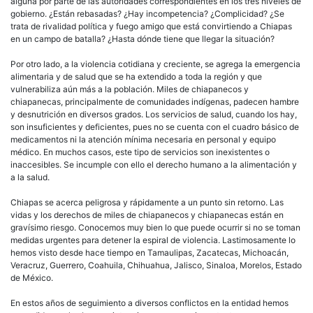
alguna por parte de las autoridades correspondientes en los tres niveles de
gobierno. ¿Están rebasadas? ¿Hay incompetencia? ¿Complicidad? ¿Se
trata de rivalidad política y fuego amigo que está convirtiendo a Chiapas
en un campo de batalla? ¿Hasta dónde tiene que llegar la situación?
Por otro lado, a la violencia cotidiana y creciente, se agrega la emergencia
alimentaria y de salud que se ha extendido a toda la región y que
vulnerabiliza aún más a la población. Miles de chiapanecos y
chiapanecas, principalmente de comunidades indígenas, padecen hambre
y desnutrición en diversos grados. Los servicios de salud, cuando los hay,
son insuficientes y deficientes, pues no se cuenta con el cuadro básico de
medicamentos ni la atención mínima necesaria en personal y equipo
médico. En muchos casos, este tipo de servicios son inexistentes o
inaccesibles. Se incumple con ello el derecho humano a la alimentación y
a la salud.
Chiapas se acerca peligrosa y rápidamente a un punto sin retorno. Las
vidas y los derechos de miles de chiapanecos y chiapanecas están en
gravísimo riesgo. Conocemos muy bien lo que puede ocurrir si no se toman
medidas urgentes para detener la espiral de violencia. Lastimosamente lo
hemos visto desde hace tiempo en Tamaulipas, Zacatecas, Michoacán,
Veracruz, Guerrero, Coahuila, Chihuahua, Jalisco, Sinaloa, Morelos, Estado
de México.
En estos años de seguimiento a diversos conflictos en la entidad hemos