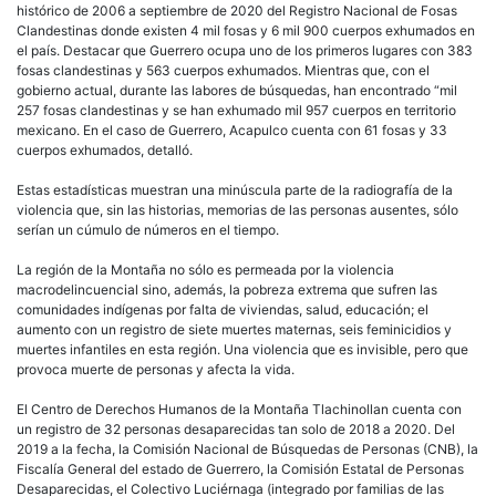
histórico de 2006 a septiembre de 2020 del Registro Nacional de Fosas
Clandestinas donde existen 4 mil fosas y 6 mil 900 cuerpos exhumados en
el país. Destacar que Guerrero ocupa uno de los primeros lugares con 383
fosas clandestinas y 563 cuerpos exhumados. Mientras que, con el
gobierno actual, durante las labores de búsquedas, han encontrado “mil
257 fosas clandestinas y se han exhumado mil 957 cuerpos en territorio
mexicano. En el caso de Guerrero, Acapulco cuenta con 61 fosas y 33
cuerpos exhumados, detalló.
Estas estadísticas muestran una minúscula parte de la radiografía de la
violencia que, sin las historias, memorias de las personas ausentes, sólo
serían un cúmulo de números en el tiempo.
La región de la Montaña no sólo es permeada por la violencia
macrodelincuencial sino, además, la pobreza extrema que sufren las
comunidades indígenas por falta de viviendas, salud, educación; el
aumento con un registro de siete muertes maternas, seis feminicidios y
muertes infantiles en esta región. Una violencia que es invisible, pero que
provoca muerte de personas y afecta la vida.
El Centro de Derechos Humanos de la Montaña Tlachinollan cuenta con
un registro de 32 personas desaparecidas tan solo de 2018 a 2020. Del
2019 a la fecha, la Comisión Nacional de Búsquedas de Personas (CNB), la
Fiscalía General del estado de Guerrero, la Comisión Estatal de Personas
Desaparecidas, el Colectivo Luciérnaga (integrado por familias de las