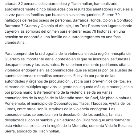
citadas 32 personas desaparecidas) y Tlachinollan, han realizado
aproximadamente cinco búsquedas con resultados alentadores y crueles a
la vez para las familias que buscan a sus seres queridos. Fueron 79
hallazgos de restos óseos de personas. Barranca Honda, Colonia Contlaco,
Barranca 7 Cueros y Colonia el Ahuaje, Los Tres Postes son lugares donde
cayeron las sombras del crimen para enterrar esas 79 historias, en una
ocasión se encontró a una familia de cuatro integrantes en una fosa
clandestina.
Para comprender la radiografía de la violencia en esta región inhóspita de
Guerrero es importante dar el contexto en el que se inscriben las funestas
desapariciones y los asesinatos. En un primer momento podríamos citar la
violencia endógena en las comunidades, que se expresa por los ajustes de
cuentas internas o rencillas personales. El olvido por parte de las
autoridades y órganos de procuración justicia para prevenir los delitos, en
el marco de múltiples agravios, la gente no le queda más que hacer justicia
por propia mano. Este fenómeno de la violencia se da en varias
comunidades de la región de la Montaña sean Na Savi, Me’phaa o nahuas.
Por ejemplo, el municipio de Copanatoyac, Tlapa, Tlacoapa, Ayutla de los
Libres, entre otros, son ilustrativos de la violencia endógena. Las
consecuencias se percibían en la desolación de los pueblos, familias
desplazadas, con el hambre y sin educación. Digamos que anteriormente
esta violencia existía en la región de la Montaña, comenta Vidulfo Rosales
Sierra, abogado de Tlachinollan.