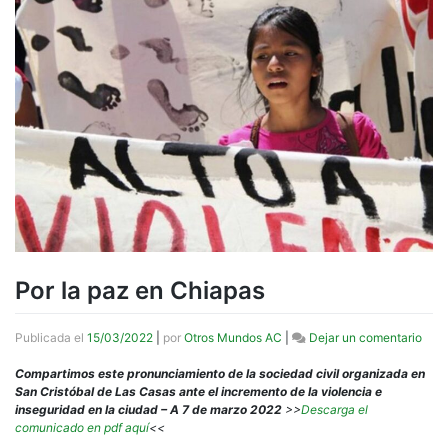
Por la paz en Chiapas
en
Publicada el
15/03/2022
|
por
Otros Mundos AC
|
Dejar un comentario
Por
la
Compartimos este pronunciamiento de la sociedad civil organizada en
paz
San Cristóbal de Las Casas ante el incremento de la violencia e
en
inseguridad en la ciudad – A 7 de marzo 2022
>>
Descarga el
Chia
comunicado en pdf aquí
<<