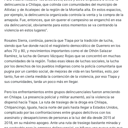
delincuencia a Chilapa, que colinda con comunidades del municipio de
Atlixtac y de Acatepec de la región de la Montaña alta. En estos espacios,
por ejemplo, la delincuencia organizada controla la venta y la compra de la
amapola. Fue, entonces, que sin querer el campesino se enganchó en esa
ola delincuencial, obviamente para estos momentos se va centrando la
violencia en estos lugares”.
Rosales Sierra, continúa, parecía que Tlapa por la tradición de lucha,
siendo que fue donde nació el magisterio democrático de Guerrero en los
años 70 y 80, y movimientos importantes como el de Othón Salazar
Ramírez, la lucha de Genaro Vázquez Rojas que se concentró en muchas
comunidades de la región. Todas esas ideas de luchas sociales, la lucha
por los derechos de los pueblos indígenas como la policía comunitaria que
pugna por un cambio social, de mejoras de vida en las familias, esto, por
tanto, fue en cierta medida la contención de la violencia, por eso Tlapa y
sus comunidades, tarda un poco más en llegar.
Pero los enfrentamientos entre grupos delincuenciales fueron arreciendo
en Chilapa. La presencia policial y militar aumentó, así la violencia se
dispersó hacía Tlapa. La ruta de trasiego de la droga era Chilapa,
Chilpancingo, Iguala, hacia norte del país hasta llegar a Estados Unidos,
complicado por las confrontaciones entre grupos delictivos con los
asesinato y desapariciones de personas a la luz del día desde 2015 al
2018, en su máximo apogeo. Ante una ruta de trasiego bastante minada y
no costeable para la empresa delincuencial, se bifurca una nueva ruta que