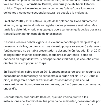
va a ser Tlapa, Huamuxtitlán, Puebla, Veracruz y de ahí hacía Estados
Unidos. Tlapa adquiere importancia como una “plaza” para los grupos
delictivos y como consecuencia natural, se agudiza la violencia.
En el año 2010 y 2011 estuvo un jefe de la “plaza” en Tlapa sumamente
violento, sanguinario, donde se registraron los primeros asesinatos. Más
tarde fue detenido y todo el grupo que operaba fue aniquilado, las cosas se
tranquilizaron por un espacio de unos meses.
Después volvió a cobrar vigencia la violencia por otro jefe de “plaza” que
no era muy visible, pero mucho más violento porque se empezó a darse un
fenómeno que no se había presentado: la desaparición forzada. En el 2017
se registraron muchos asesinatos, secuestros, levantones -como se
conocen en argot delictivo- y desapariciones forzadas, se escucha entre
dientes de la vox populi en Tlapa.
En Tlachinollan, sobre todo en 2018, empezamos a registrar un repunte de
desapariciones forzadas y de secuestro a la orden del día. En 2019 fue el
pico, se llegaron a contabilizar más de 70 asesinatos y más de 24
desapariciones. Abundaban los secuestros, de 4 o 5 personas por semana,
uno al día.
Recordaremos, dice Vidulfo Rosales, que una vecina, frente a las
instalaciones de Tlachinollan, fue privada de su libertad, desaparecida por