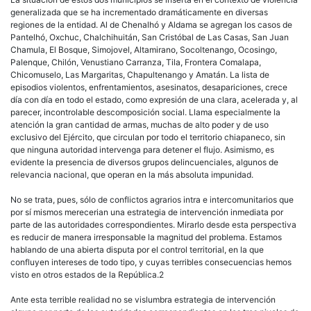
generalizada que se ha incrementado dramáticamente en diversas
regiones de la entidad. Al de Chenalhó y Aldama se agregan los casos de
Pantelhó, Oxchuc, Chalchihuitán, San Cristóbal de Las Casas, San Juan
Chamula, El Bosque, Simojovel, Altamirano, Socoltenango, Ocosingo,
Palenque, Chilón, Venustiano Carranza, Tila, Frontera Comalapa,
Chicomuselo, Las Margaritas, Chapultenango y Amatán. La lista de
episodios violentos, enfrentamientos, asesinatos, desapariciones, crece
día con día en todo el estado, como expresión de una clara, acelerada y, al
parecer, incontrolable descomposición social. Llama especialmente la
atención la gran cantidad de armas, muchas de alto poder y de uso
exclusivo del Ejército, que circulan por todo el territorio chiapaneco, sin
que ninguna autoridad intervenga para detener el flujo. Asimismo, es
evidente la presencia de diversos grupos delincuenciales, algunos de
relevancia nacional, que operan en la más absoluta impunidad.
No se trata, pues, sólo de conflictos agrarios intra e intercomunitarios que
por sí mismos merecerian una estrategia de intervención inmediata por
parte de las autoridades correspondientes. Mirarlo desde esta perspectiva
es reducir de manera irresponsable la magnitud del problema. Estamos
hablando de una abierta disputa por el control territorial, en la que
confluyen intereses de todo tipo, y cuyas terribles consecuencias hemos
visto en otros estados de la República.2
Ante esta terrible realidad no se vislumbra estrategia de intervención