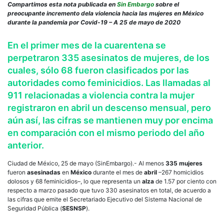
viol
Compartimos esta nota publicada en
Sin Embargo
sobre el
cont
preocupante incremento dela violencia hacia las mujeres en México
las
durante la pandemia por Covid-19 – A 25 de mayo de 2020
muje
crec
En el primer mes de la cuarentena se
en
perpetraron 335 asesinatos de mujeres, de los
abril
335
cuales, sólo 68 fueron clasificados por las
son
autoridades como feminicidios. Las llamadas al
ases
911 relacionadas a violencia contra la mujer
y
sub
registraron en abril un descenso mensual, pero
44%
aún así, las cifras se mantienen muy por encima
las
llam
en comparación con el mismo periodo del año
al
anterior.
911
Ciudad de México, 25 de mayo (SinEmbargo).- Al menos
335
mujeres
fueron
asesinadas
en
México
durante el mes de
abril
–267 homicidios
dolosos y 68 feminicidios–, lo que representa un
alza
de 1.57 por ciento con
respecto a marzo pasado que tuvo 330 asesinatos en total, de acuerdo a
las cifras que emite el Secretariado Ejecutivo del Sistema Nacional de
Seguridad Pública (
SESNSP
).