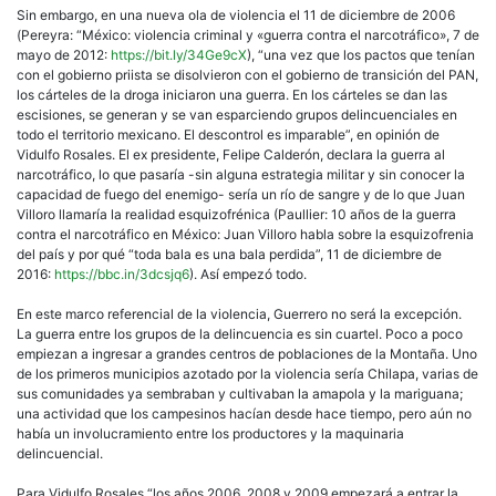
Sin embargo, en una nueva ola de violencia el 11 de diciembre de 2006
(Pereyra: “México: violencia criminal y «guerra contra el narcotráfico», 7 de
mayo de 2012:
https://bit.ly/34Ge9cX
), “una vez que los pactos que tenían
con el gobierno priista se disolvieron con el gobierno de transición del PAN,
los cárteles de la droga iniciaron una guerra. En los cárteles se dan las
escisiones, se generan y se van esparciendo grupos delincuenciales en
todo el territorio mexicano. El descontrol es imparable”, en opinión de
Vidulfo Rosales. El ex presidente, Felipe Calderón, declara la guerra al
narcotráfico, lo que pasaría -sin alguna estrategia militar y sin conocer la
capacidad de fuego del enemigo- sería un río de sangre y de lo que Juan
Villoro llamaría la realidad esquizofrénica (Paullier: 10 años de la guerra
contra el narcotráfico en México: Juan Villoro habla sobre la esquizofrenia
del país y por qué “toda bala es una bala perdida”, 11 de diciembre de
2016:
https://bbc.in/3dcsjq6
). Así empezó todo.
En este marco referencial de la violencia, Guerrero no será la excepción.
La guerra entre los grupos de la delincuencia es sin cuartel. Poco a poco
empiezan a ingresar a grandes centros de poblaciones de la Montaña. Uno
de los primeros municipios azotado por la violencia sería Chilapa, varias de
sus comunidades ya sembraban y cultivaban la amapola y la mariguana;
una actividad que los campesinos hacían desde hace tiempo, pero aún no
había un involucramiento entre los productores y la maquinaria
delincuencial.
Para Vidulfo Rosales “los años 2006, 2008 y 2009 empezará a entrar la