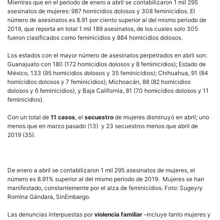
Mientras que en el periodo de enero a abril se contabilizaron 1 mil 295
asesinatos de mujeres: 987 homicidios dolosos y 308 feminicidios. El
número de asesinatos es 8.91 por ciento superior al del mismo periodo de
2019, que reporta en total 1 mil 189 asesinatos, de los cuales solo 305
fueron clasificados como feminicidios y 884 homicidios dolosos.
Los estados con el mayor número de asesinatos perpetrados en abril son:
Guanajuato con 180 (172 homicidios dolosos y 8 feminicidios); Estado de
México, 133 (95 homicidios dolosos y 35 feminicidios); Chihuahua, 91 (84
homicidios dolosos y 7 feminicidios); Michoacán, 88 (82 homicidios
dolosos y 6 feminicidios), y Baja California, 81 (70 homicidios dolosos y 11
feminicidios).
Con un total de
11 casos
, el
secuestro
de mujeres disminuyó en abril; uno
menos que en marzo pasado (13) y 23 secuestros menos que abril de
2019 (35).
De enero a abril se contabilizaron 1 mil 295 asesinatos de mujeres, el
número es 8.91% superior al del mismo periodo de 2019. Mujeres se han
manifestado, constantemente por el alza de feminicidios. Foto: Sugeyry
Romina Gándara, SinEmbargo.
Las denuncias interpuestas por
violencia familiar
–incluye tanto mujeres y