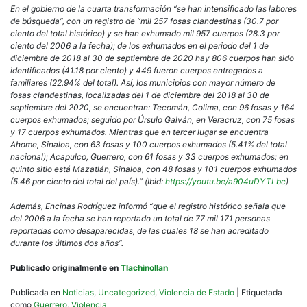
En el gobierno de la cuarta transformación “se han intensificado las labores
de búsqueda”, con un registro de “mil 257 fosas clandestinas (30.7 por
ciento del total histórico) y se han exhumado mil 957 cuerpos (28.3 por
ciento del 2006 a la fecha); de los exhumados en el periodo del 1 de
diciembre de 2018 al 30 de septiembre de 2020 hay 806 cuerpos han sido
identificados (41.18 por ciento) y 449 fueron cuerpos entregados a
familiares (22.94% del total). Así, los municipios con mayor número de
fosas clandestinas, localizadas del 1 de diciembre del 2018 al 30 de
septiembre del 2020, se encuentran: Tecomán, Colima, con 96 fosas y 164
cuerpos exhumados; seguido por Úrsulo Galván, en Veracruz, con 75 fosas
y 17 cuerpos exhumados. Mientras que en tercer lugar se encuentra
Ahome, Sinaloa, con 63 fosas y 100 cuerpos exhumados (5.41% del total
nacional); Acapulco, Guerrero, con 61 fosas y 33 cuerpos exhumados; en
quinto sitio está Mazatlán, Sinaloa, con 48 fosas y 101 cuerpos exhumados
(5.46 por ciento del total del país).” (Ibid:
https://youtu.be/a904uDYTLbc
)
Además, Encinas Rodríguez informó “que el registro histórico señala que
del 2006 a la fecha se han reportado un total de 77 mil 171 personas
reportadas como desaparecidas, de las cuales 18 se han acreditado
durante los últimos dos años”.
Publicado originalmente en
Tlachinollan
Publicada en
Noticias
,
Uncategorized
,
Violencia de Estado
|
Etiquetada
como
Guerrero
,
Violencia