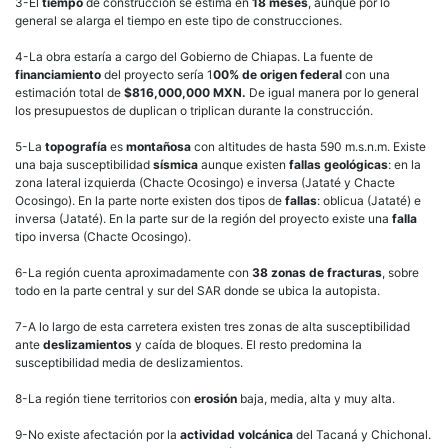
3-El
tiempo
de construcción se estima en
18 meses
, aunque por lo
general se alarga el tiempo en este tipo de construcciones.
4-La obra estaría a cargo del Gobierno de Chiapas. La fuente de
financiamiento
del proyecto sería 1
00% de origen federal
con una
estimación total de
$816,000,000 MXN.
De igual manera por lo general
los presupuestos de duplican o triplican durante la construcción.
5-La
topografía
es
montañosa
con altitudes de hasta 590 m.s.n.m. Existe
una baja susceptibilidad
sísmica
aunque existen
fallas geológicas
: en la
zona lateral izquierda (Chacte Ocosingo) e inversa (Jataté y Chacte
Ocosingo). En la parte norte existen dos tipos de
fallas
: oblicua (Jataté) e
inversa (Jataté). En la parte sur de la región del proyecto existe una
falla
tipo inversa (Chacte Ocosingo).
6-La región cuenta aproximadamente con
38 zonas de fracturas
, sobre
todo en la parte central y sur del SAR donde se ubica la autopista.
7-A lo largo de esta carretera existen tres zonas de alta susceptibilidad
ante
deslizamientos
y caída de bloques. El resto predomina la
susceptibilidad media de deslizamientos.
8-La región tiene territorios con
erosión
baja, media, alta y muy alta.
9-No existe afectación por la
actividad volcánica
del Tacaná y Chichonal.