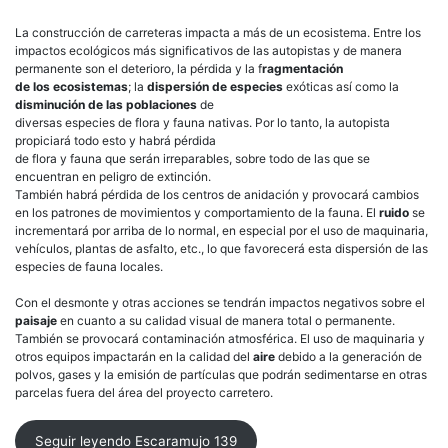
La construcción de carreteras impacta a más de un ecosistema. Entre los
impactos ecológicos más significativos de las autopistas y de manera
permanente son el deterioro, la pérdida y la f
ragmentación
de los ecosistemas
; la
dispersión de especies
exóticas así como la
disminución de las poblaciones
de
diversas especies de flora y fauna nativas. Por lo tanto, la autopista
propiciará todo esto y habrá pérdida
de flora y fauna que serán irreparables, sobre todo de las que se
encuentran en peligro de extinción.
También habrá pérdida de los centros de anidación y provocará cambios
en los patrones de movimientos y comportamiento de la fauna. El
ruido
se
incrementará por arriba de lo normal, en especial por el uso de maquinaria,
vehículos, plantas de asfalto, etc., lo que favorecerá esta dispersión de las
especies de fauna locales.
Con el desmonte y otras acciones se tendrán impactos negativos sobre el
paisaje
en cuanto a su calidad visual de manera total o permanente.
También se provocará contaminación atmosférica. El uso de maquinaria y
otros equipos impactarán en la calidad del
aire
debido a la generación de
polvos, gases y la emisión de partículas que podrán sedimentarse en otras
parcelas fuera del área del proyecto carretero.
Seguir leyendo Escaramujo 139