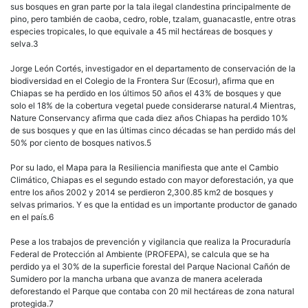
sus bosques en gran parte por la tala ilegal clandestina principalmente de
pino, pero también de caoba, cedro, roble, tzalam, guanacastle, entre otras
especies tropicales, lo que equivale a 45 mil hectáreas de bosques y
selva.3
Jorge León Cortés, investigador en el departamento de conservación de la
biodiversidad en el Colegio de la Frontera Sur (Ecosur), afirma que en
Chiapas se ha perdido en los últimos 50 años el 43% de bosques y que
solo el 18% de la cobertura vegetal puede considerarse natural.4 Mientras,
Nature Conservancy afirma que cada diez años Chiapas ha perdido 10%
de sus bosques y que en las últimas cinco décadas se han perdido más del
50% por ciento de bosques nativos.5
Por su lado, el Mapa para la Resiliencia manifiesta que ante el Cambio
Climático, Chiapas es el segundo estado con mayor deforestación, ya que
entre los años 2002 y 2014 se perdieron 2,300.85 km2 de bosques y
selvas primarios. Y es que la entidad es un importante productor de ganado
en el país.6
Pese a los trabajos de prevención y vigilancia que realiza la Procuraduría
Federal de Protección al Ambiente (PROFEPA), se calcula que se ha
perdido ya el 30% de la superficie forestal del Parque Nacional Cañón de
Sumidero por la mancha urbana que avanza de manera acelerada
deforestando el Parque que contaba con 20 mil hectáreas de zona natural
protegida.7