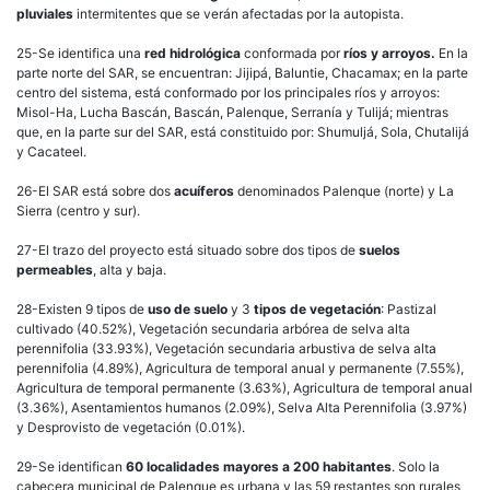
pluviales
intermitentes que se verán afectadas por la autopista.
25-Se identifica una
red hidrológica
conformada por
ríos y arroyos.
En la
parte norte del SAR, se encuentran: Jijipá, Baluntie, Chacamax; en la parte
centro del sistema, está conformado por los principales ríos y arroyos:
Misol-Ha, Lucha Bascán, Bascán, Palenque, Serranía y Tulijá; mientras
que, en la parte sur del SAR, está constituido por: Shumuljá, Sola, Chutalijá
y Cacateel.
26-El SAR está sobre dos
acuíferos
denominados Palenque (norte) y La
Sierra (centro y sur).
27-El trazo del proyecto está situado sobre dos tipos de
suelos
permeables
, alta y baja.
28-Existen 9 tipos de
uso de suelo
y 3
tipos de vegetación
: Pastizal
cultivado (40.52%), Vegetación secundaria arbórea de selva alta
perennifolia (33.93%), Vegetación secundaria arbustiva de selva alta
perennifolia (4.89%), Agricultura de temporal anual y permanente (7.55%),
Agricultura de temporal permanente (3.63%), Agricultura de temporal anual
(3.36%), Asentamientos humanos (2.09%), Selva Alta Perennifolia (3.97%)
y Desprovisto de vegetación (0.01%).
29-Se identifican
60 localidades mayores a 200 habitantes
. Solo la
cabecera municipal de Palenque es urbana y las 59 restantes son rurales