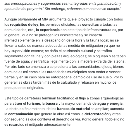
sus preocupaciones y sugerencias sean integradas en la planificación y
ejecución del proyecto.” Sin embargo, sabemos que esto no se cumple.”
Aunque obviamente el MIA argumenta que el proyecto cumple con todos
los
requisitos de ley
, los permisos oficiales, las
consultas
a todas las
comunidades, etc.,
la experiencia
con este tipo de infraestructura es, por
lo general, que no se protegen los ecosistemas y se impacta
irremediablemente en la desaparición de la flora y la fauna local; no se
llevan a cabo de manera adecuada las medida de mitigación ya que no
hay supervisión externa; se daña el patrimonio cultural y se trafica
ilegalmente con fauna y con piezas arqueológicas; se bloquean o se tapan
fuente de agua; y se trafica ilegalmente con la madera extraída de la zona.
Por otro lado se amenaza o se presiona a las comunidades, ejidos, bienes
comunales así como a las autoridades municipales para ceder o vender
tierras, y en su caso para no entorpecer el cambio de uso de suelo. Por lo
general las obras tardan más de lo calculado y rebasan en mucho los
presupuestos originales.
Este tipo de carreteras terminan facilitando el flujo a zonas arqueológicas
para atraer el
turismo
, la
basura
y la mayor demanda de
agua y energía
.
La destrucción ambiental de los
bancos de material
se amplían; aumenta
la
contaminación
que genera la obra así como la
deforestación
y otras
consecuencias que conlleva el derecho de vía. Por lo general todo ello no
es resarcido ni mitigado adecuadamente.