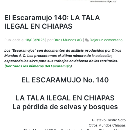
El Escaramujo 140: LA TALA
ILEGAL EN CHIAPAS
en
Publicada el
18/03/2026
|
por
Otros Mundos AC
|
Dejar un comentario
El
Esca
Los “Escaramujos” son documentos de análisis producidos por Otros
140:
Mundos A.C. Les presentamos el último número de la colección,
LA
esperando les sirva para sus trabajos en defensa de los territorios.
TAL
(Ver todos los números del Escaramujo
)
ILE
EN
EL ESCARAMUJO No. 140
CHI
LA TALA ILEGAL EN CHIAPAS
La pérdida de selvas y bosques
Gustavo Castro Soto
Otros Mundos Chiapas