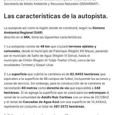
Secretaría de Medio Ambiente y Recursos Naturales (SEMARNAT).
Las características de la autopista.
La autopista así como la región donde se construirá, según su
Sistema
Ambiental Regional (SAR)
descrito en el
MIA,
tiene las siguientes características:
1-La autopista consta de
48 km
que cruzará
terrenos ejidales y
comunales
, desde el municipio de Palenque (Región XIII Maya), pasando
por el municipio de Salto de Agua (Región VI Selva), hasta el
municipio de Chilón (Región XI Tulijá-Tseltal-Chol), cerca de las
localidades Tzinteel y Saquil-Ulub
2-La
superficie
que cubrirá la carretera es de
62.9455 hectáreas
que
equivalen a la superficie de 88 campos de futbol, incluyendo los accesos y
zonas de servicio. Sin embargo, para la construcción de la carretera se
necesitarán
80 metros
como
derecho de vía
que equivaldrá a
348
hectáreas.
Si se agrega la superficie que se usará para los
entronques
al
ramal de la comunidad de
Adolfo Ruiz Cortines
con un área de 23,128m2
y el ramal de
Cascadas de Agua Azul
con una superficie de 10,444m2,
representa en conjunto un total de
387.3572 hectáreas.