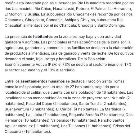
región está integrada por las subcuencas, Río Usumacinta recorrida por los
ríos Usumacinta, Río Chico, Nacahuasté, Potrero, El Palmar, La Herradura,
El Momonil y Busilja. La subcuenca Río Chacamax es recorrida por los ríos
Chacamax, Chuyipaito, Cancanja, Ashipa y Chuyipa, subcuenca Río
Chacaljáh alimentada por el río Chancalá, Chocolja y Santo Domingo.
La presencia de
habitantes
en la zona es muy baja y con actividad
ganadera y agrícola. Las principales ramas económicas de la zona son la
agricultura, ganadería y comercio. Las familias se dedican a la elaboración
de productos alimenticios, cría de ganado y venta de leche. De los cultivos
destacan el maíz, frijol, sorgo y hortalizas. De la Población
Económicamente Activa (PEA) el 73% se dedica al sector primario, el 17%
al sector secundario y el 10% al terciario.
Entre los
asentamientos humanos
se destaca Fracción Santo Tomás
como la más poblada, con un total de 27 habitantes, seguido por la
localidad de El colibrí, que cuenta con una población de 16 habitantes. Las
localidades con menor población en la zona de proyecto son: Nututún (2
habitantes), Paso del Cajón (2 habitantes), Santo Tomás (2 habitantes),
Buenaventura (3 habitantes), El Caríbal (4 habitantes), La Martinica (7
habitantes), La Lupita (7 habitantes), Pequeña Bretaña (7 habitantes), Dos
Hermanos (10 habitantes), Valparaíso (10 habitantes), Rancho Santos
Aguilar Vázquez (11 habitantes), Los Tulipanes (11 habitantes), Brisas del
Chacamax (16 habitantes).