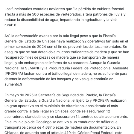
Los funcionarios estatales advierten que “la pérdida de cubierta forestal
afecta a más de 500 especies de vertebrados, altera patrones de lluvia y
reduce la disponibilidad de agua, impactando la agricultura y la vida
rural”.8
Así, la deforestación avanza por la tala ilegal pese a que la Fiscalía
General del Estado de Chiapas haya realizado 92 operativos tan solo en el
primer semestre de 2024 con el fin de prevenir los delitos ambientales. Se
asegura que se han detenido a muchos traficantes de madera y que se han
recuperado miles de piezas de madera que se transportan de manera
ilegal, y sin embargo no se informa de su paradero. Aunque la Guardia
Nacional, la SEMANH y la Procuraduría Federal de Protección al Ambiente
(PROFEPA) luchan contra el tráfico ilegal de madera, no es suficiente para
detener la deforestación de los bosques y selvas que continúa en
aumento.9
En mayo de 2025 la Secretaría de Seguridad del Pueblo, la Fiscalía
General del Estado, la Guardia Nacional, el Ejército y PROFEPA realizaron
un gran operativo en el municipio de Altamirano, considerado el más
grande contra la tala ilegal en Chiapas, donde se aseguraron 12
aserraderos clandestinos y se clausuraron 14 centros de almacenamiento.
En el municipio de Ocosingo se detuvo a un conductor de tráiler que
transportaba cerca de 4,687 piezas de madera sin documentación. En
Chiapas, de acuerdo con el artículo 419 del Código Penal Federal, este