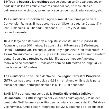
14-Toda la
basura
y los
residuos
que se generen serán abandonados en
cada uno de los tres municipios: residuos sólidos, no reciclables o
peligrosos como pintura, solventes y aceites de maquinaria y equipo, etc.
15-La autopista no inciden en ningún
humedal
que forme parte de la
Convención Ramsar. El más cercano es el “Sistema Lagunar Catazajá” y
los “Humedales La Libertad” ubicados a 27.12 km y 27.31 Km
respectivamente.
16-A lo largo de este tramo de autopista se construirían 121
pasos de
fauna
, uno cada 500 metros. Se construirán 6
Puentes
y 2
Viaductos
.
Habrá 3
Entronques
: Palenque, Misol Ha y Agua Azul. Y en total habrá 17
Pasos
Superior Vehicular (PSV) y Paso Inferior Vehicular. El tramo carretero
contará con cinco
túneles
cuyos Manifiestos de Impacto Ambiental
todavía no se presentan. El más corto será de 140 metros de longitud y el
más largo de 420 metros.
17-La autopista no se ubica dentro de una
Región Terrestre Prioritaria
(RTP)
. La más cercana se ubica a 6.68 km en dirección Este de la parte
media del tramo, correspondiente a la RTP-138 (Lacandona).
18-El SAR se encuentra dentro de la
Región Hidrológica Grijalva-
Usumacinta (RH-30)
integrada por 7 cuencas hidrológicas, y 2 inciden
dentro del SAR: la cuenca del Río Usumacinta y la cuenca del Río Grijalva-
Villahermosa. Ambas están integradas por 32 subcuencas de las cuales la