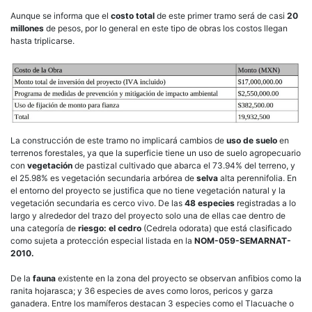
Aunque se informa que el
costo total
de este primer tramo será de casi
20
millones
de pesos, por lo general en este tipo de obras los costos llegan
hasta triplicarse.
La construcción de este tramo no implicará cambios de
uso de suelo
en
terrenos forestales, ya que la superficie tiene un uso de suelo agropecuario
con
vegetación
de pastizal cultivado que abarca el 73.94% del terreno, y
el 25.98% es vegetación secundaria arbórea de
selva
alta perennifolia. En
el entorno del proyecto se justifica que no tiene vegetación natural y la
vegetación secundaria es cerco vivo. De las
48 especies
registradas a lo
largo y alrededor del trazo del proyecto solo una de ellas cae dentro de
una categoría de
riesgo: el cedro
(Cedrela odorata) que está clasificado
como sujeta a protección especial listada en la
NOM-059-SEMARNAT-
2010.
De la
fauna
existente en la zona del proyecto se observan anfibios como la
ranita hojarasca; y 36 especies de aves como loros, pericos y garza
ganadera. Entre los mamíferos destacan 3 especies como el Tlacuache o