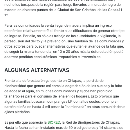
noche los bosques de la región para luego llevarlos al mercado negro de
madera en diversos puntos de la Ciudad de San Cristóbal de las Casas.11
12
Para las comunidades la venta ilegal de madera implica un ingreso
económico relativamente fácil frente a las dificultades de generar otro tipo
de ingreso. Por ello, no sólo es trabajo de las autoridades la vigilancia, la
persecusion del delito y la prevención, sino también de las comunidades y
otros actores para buscar alternativas que eviten el avance de la tala que,
de seguir la misma tendencia, en 10 o 20 años más la deforestación podrá
acarrear pérdidas ecosistémicas irreparables e irreversibles.
ALGUNAS ALTERNATIVAS
Frente a la deforestación galopante en Chiapas, la perdida de
biodiversidad que genera así como la degradación de los suelos y la falta
de acceso al agua, en muchas comunidades y ejidos han prohibido
talar árboles para el consumo de leña en los hogares. Esto provocó que
algunas familias buscaran comprar gas LP con altos costos, o comprar
carbón o leña de hasta 4 mil pesos la “camionada” en otras comunidades o
ejidos aledaños.
Es por ello que apareció la
BIORED
, la Red de Biodigestores de Chiapas.
Hasta la fecha se han instalado más de 50 biodigestores y 14 sistemas de