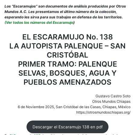
El
Esca
Los “Escaramujos” son documentos de análisis producidos por Otros
138:
Mundos A.C. Les presentamos el último número de la colección,
LA
esperando les sirva para sus trabajos en defensa de los territorios.
AUT
(Ver todos los números del Escaramujo
)
PAL
–
EL ESCARAMUJO No. 138
SAN
LA AUTOPISTA PALENQUE – SAN
CRIS
PRI
CRISTÓBAL
TRA
PAL
PRIMER TRAMO: PALENQUE
SELVAS, BOSQUES, AGUA Y
PUEBLOS AMENAZADOS
Gustavo Castro Soto
Otros Mundos Chiapas
6 de Noviembre 2025, San Cristóbal de las Casas, Chiapas, México
https://otrosmundoschiapas.org/
Descargar el Escaramujo 138 en pdf