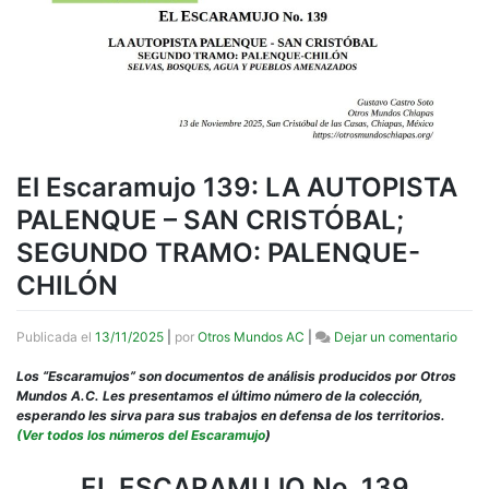
El Escaramujo 139: LA AUTOPISTA
PALENQUE – SAN CRISTÓBAL;
SEGUNDO TRAMO: PALENQUE-
CHILÓN
en
Publicada el
13/11/2025
|
por
Otros Mundos AC
|
Dejar un comentario
El
Esca
Los “Escaramujos” son documentos de análisis producidos por Otros
139:
Mundos A.C. Les presentamos el último número de la colección,
LA
esperando les sirva para sus trabajos en defensa de los territorios.
AUT
(Ver todos los números del Escaramujo
)
PAL
–
EL ESCARAMUJO No. 139