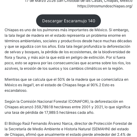
17 de Marzo 2026 San Cristóbal de las Casas, Chiapas, México
https://otrosmundoschiapas.org/
Descargar Escaramujo 140
Chiapas es uno de los pulmones más importantes de México. Si embargo,
la tala ilegal de madera en el estado representa un problema enorme en
términos ambientales, sociales y productivos desde hace muchas décadas
y que se agudiza con los años. Esta tala ilegal profundiza la deforestación
de selvas y bosques, la pérdida de los ecosistemas, de la biodiversidad de
flora y fauna, y más aún la que está en peligro de extinción. Por si fuera
poco, esto se agrava por las consecuencias que acarrea sobre los ríos, los
azolves, la erosión de los suelos y los cambios climáticos en la región.
Mientras que se calcula que el 50% de la madera que se comercializa en
México es ilegal1, en el estado de Chiapas llega al 90%.2 Esto es
escandaloso.
Según la Comisión Nacional Forestal (CONAFOR), la deforestación en
Chiapas alcanzó 359,789.18 hectáreas entre 2001 y 2021, lo que significa
una tasa de pérdida de 17,989.5 hectáreas cada año.
El Biólogo Raúl Fernando Álvarez Narca, director de Protección Forestal de
la Secretaría de Medio Ambiente e Historia Natural (SEMAHN) del estado
de Chiapas, afirmó que anualmente el estado pierde alrededor del 2.4% de