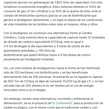
captación pluvial con geotanques de 7,800 litros de capacidad. Con esto
fortalecen la autonomía energética. Estos sistemas eliminan el 100% de
consumo de gas LP (en cilindros) y un 50% de la quema de leña; evita la
compra de fertilizantes químicos gracias al uso de biofertilizante que
genera el biodigestor diariamente, y se logra la mejora de las condiciones
de vida inmediata de las familias sobre todo en mujeres, niñas y niños.
Con el biodigestor se construye una alternativas frente al Cambio
Climático. Cada sistema tiene la capacidad de capturar hasta 10 toneladas
de dióxido de carbono equivalente (CO2eq), esto es igual a
2.4 m3 de biogás al día equivalentes a 3 horas de estufa de dos
quemadores prendidas, y 150 litros de
biofertilizante que podrá fertilizar hasta 4.5 hectáreas de cultivo
anualmente por biodigestor instalado.
Así, con este sistema de biodigestores, hasta la fecha se han fertilizado
más de 225 hectáreas con biofertilizante y se han beneficiado
directamente más de 250 personas. Anualmente se ha logrado la captura
de 500 Ton de CO2eq, se dejó de consumir 15,000 kg de gas LP, y se han
salvado más de 200 árboles al no ser talados por el uso de energía
renovable como lo es el biogás.
Sin embargo, existen otras alternativas creciendo y enfrentando la
deforestación, tal es el proyecto de“
El Carbonerito”
para al producción de
carbón ecológico, con el mismo costo que el tradicional carbón y con