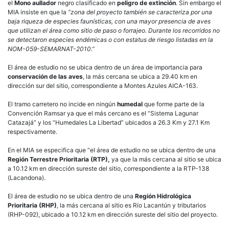
el
Mono aullador
negro clasificado en
peligro de extinción
. Sin embargo el
MIA insiste en que la
“zona del proyecto también se caracteriza por una
baja riqueza de especies faunísticas, con una mayor presencia de aves
que utilizan el área como sitio de paso o forrajeo. Durante los recorridos no
se detectaron especies endémicas o con estatus de riesgo listadas en la
NOM-059-SEMARNAT-2010.”
El área de estudio no se ubica dentro de un área de importancia para
conservación de las aves
, la más cercana se ubica a 29.40 km en
dirección sur del sitio, correspondiente a Montes Azules AICA-163.
El tramo carretero no incide en ningún
humedal
que forme parte de la
Convención Ramsar ya que el más cercano es el “Sistema Lagunar
Catazajá” y los “Humedales La Libertad” ubicados a 26.3 Km y 27.1 Km
respectivamente.
En el MIA se especifica que “el área de estudio no se ubica dentro de una
Región Terrestre Prioritaria (RTP),
ya que la más cercana al sitio se ubica
a 10.12 km en dirección sureste del sitio, correspondiente a la RTP-138
(Lacandona).
El área de estudio no se ubica dentro de una
Región Hidrológica
Prioritaria (RHP)
, la más cercana al sitio es Río Lacantún y tributarios
(RHP-092), ubicado a 10.12 km en dirección sureste del sitio del proyecto.