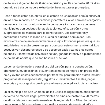
delito se castiga con hasta 6 años de prisión y multas de hasta 20 mil días
cuando se trata de madera extraída de áreas naturales protegidas.
Pese a todos estos esfuerzos, en el estado de Chiapas es común observar
en las comunidades, en los caminos y carreteras, a los camiones cargados
de madera. Incluso puntos de venta de madera ilícita en las cabeceras
municipales con bodegas llenas de tablones, leña, carbón y otros
subproductos de madera para la construcción. Los aserraderos y
carpinterías están a la mano en cualquier ciudad o comunidad. Las
motosierras no dejan de escucharse a lo lejos. Entonces pareciera que las
autoridades no están presentes para combatir este crimen ambiental. Los
bosques van desapareciendo y se observan cada vez más los cerros
pelones y kilómetros de selvas sin selvas, ganado intensivo o plantaciones
de palma de aceite que no son bosques ni selvas.
La demanda de madera para el uso del carbón, para la construcción,
ebanistería, muebles finos, etc., entran al mercado negro a un precio más
bajo y evitan costos económicos por trámites, pero también evitan instalar
programas de manejo forestal, registros, cumplimientos fiscales, pagar
asesorías y otros gastos que implica el mercado legalizado de la madera.
En el municipio de San Cristóbal de las Casas se registran muchos puntos
de venta de madera ilegal provenientes de pinos de hasta 15 o 20 metros
de altura talados clandestinamente en la región de Los Altos. Se calcula
que al menos 50 aserraderos clandestinos operan deforestando día y