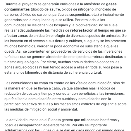
Durante el proyecto se generarán emisiones a la atmósfera de
gases
contaminantes
(dióxido de azufre, óxidos de nitrógeno. monóxido de
carbono, dióxido de carbono, partículas suspendidas, etc.) principalmente
generados por la maquinaria que se utiliza. Por otro lado, a las
comunidades se les dañan los bosques y la biodiversidad; no se suele
realizar adecuadamente las medidas de
reforestación
al tiempo en que se
afectan zonas de anidación o refugio de diversas especies de animales. Se
les impacta en el acceso a sus tierras y cultivos, al agua; y se les prometen
muchos beneficios. Pierden la poca economía de subsistencia que les
queda. Así, se convierten en proveedores de servicios de las inversiones
turísticas que se generen alrededor de este tipo de carreteras destinadas al
turismo arqueológico. Por cierto, muchas comunidades no conocen las
zonas arqueológicas ni han tenido acceso a ellas en toda su vida pese a
estar a unos kilómetros de distancia de su herencia cultural.
Las comunidades no están en contra de las vías de comunicación, sino de
la manera en que se llevan a cabo, ya que atienden más la lógica de
reducción de costos y tiempo y conectar con beneficios a las inversiones,
que facilitar la comunicación entre pueblos y comunidades con la
participación activa de ellas y los mecanismos estrictos de vigilancia sobre
las medidas de mitigación social y ambiental.
La actividad humana en el Planeta genera que millones de hectáreas y
bosques desaparezcan aceleradamente. Por ello es importante
solidarizarnos con las luchas que se dan en cada rincón del mundo donde