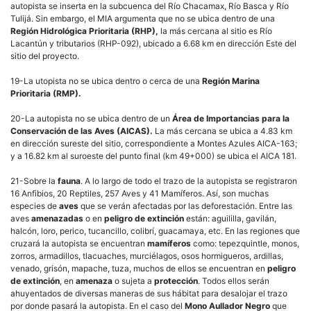
autopista se inserta en la subcuenca del Río Chacamax, Río Basca y Río
Tulijá. Sin embargo, el MIA argumenta que no se ubica dentro de una
Región Hidrológica Prioritaria (RHP),
la más cercana al sitio es Río
Lacantún y tributarios (RHP-092), ubicado a 6.68 km en dirección Este del
sitio del proyecto.
19-La utopista no se ubica dentro o cerca de una
Región Marina
Prioritaria (RMP).
20-La autopista no se ubica dentro de un
Área de Importancias para la
Conservación de las Aves (AICAS).
La más cercana se ubica a 4.83 km
en dirección sureste del sitio, correspondiente a Montes Azules AICA-163;
y a 16.82 km al suroeste del punto final (km 49+000) se ubica el AICA 181.
21-Sobre la
fauna
. A lo largo de todo el trazo de la autopista se registraron
16 Anfibios, 20 Reptiles, 257 Aves y 41 Mamíferos. Así, son muchas
especies de
aves
que se verán afectadas por las deforestación. Entre las
aves
amenazadas
o en
peligro de extinción
están: aguililla, gavilán,
halcón, loro, perico, tucancillo, colibrí, guacamaya, etc. En las regiones que
cruzará la autopista se encuentran
mamíferos
como: tepezquintle, monos,
zorros, armadillos, tlacuaches, murciélagos, osos hormigueros, ardillas,
venado, grisón, mapache, tuza, muchos de ellos se encuentran en
peligro
de extinción
, en
amenaza
o sujeta a
protección
. Todos ellos serán
ahuyentados de diversas maneras de sus hábitat para desalojar el trazo
por donde pasará la autopista. En el caso del
Mono Aullador Negro
que