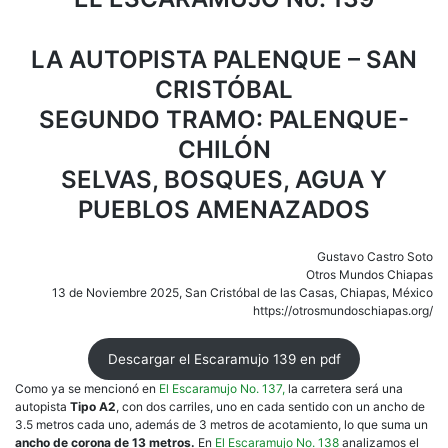
SAN
CRIS
SEG
LA AUTOPISTA PALENQUE – SAN
TRA
PAL
CRISTÓBAL
CHI
SEGUNDO TRAMO: PALENQUE-
CHILÓN
SELVAS, BOSQUES, AGUA Y
PUEBLOS AMENAZADOS
Gustavo Castro Soto
Otros Mundos Chiapas
13 de Noviembre 2025, San Cristóbal de las Casas, Chiapas, México
https://otrosmundoschiapas.org/
Descargar el Escaramujo 139 en pdf
Como ya se mencionó en
El Escaramujo No. 137,
la carretera será una
autopista
Tipo A2
, con dos carriles, uno en cada sentido con un ancho de
3.5 metros cada uno, además de 3 metros de acotamiento, lo que suma un
ancho de corona de 13 metros.
En
El Escaramujo No. 138
analizamos el