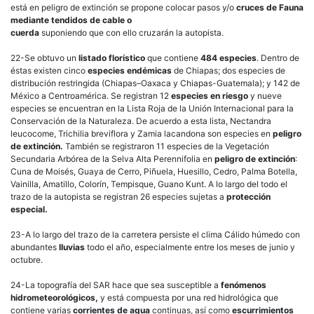
está en peligro de extinción se propone colocar pasos y/o
cruces de Fauna
mediante tendidos de cable o
cuerda
suponiendo que con ello cruzarán la autopista.
22-Se obtuvo un
listado florístico
que contiene
484 especies
. Dentro de
éstas existen cinco
especies endémicas
de Chiapas; dos especies de
distribución restringida (Chiapas–Oaxaca y Chiapas-Guatemala); y 142 de
México a Centroamérica. Se registran 12
especies en riesgo
y nueve
especies se encuentran en la Lista Roja de la Unión Internacional para la
Conservación de la Naturaleza. De acuerdo a esta lista, Nectandra
leucocome, Trichilia breviflora y Zamia lacandona son especies en
peligro
de extinción.
También se registraron 11 especies de la Vegetación
Secundaria Arbórea de la Selva Alta Perennifolia en
peligro de extinción
:
Cuna de Moisés, Guaya de Cerro, Piñuela, Huesillo, Cedro, Palma Botella,
Vainilla, Amatillo, Colorín, Tempisque, Guano Kunt. A lo largo del todo el
trazo de la autopista se registran 26 especies sujetas a
protección
especial.
23-A lo largo del trazo de la carretera persiste el clima Cálido húmedo con
abundantes
lluvias
todo el año, especialmente entre los meses de junio y
octubre.
24-La topografía del SAR hace que sea susceptible a
fenómenos
hidrometeorológicos,
y está compuesta por una red hidrológica que
contiene varias
corrientes de agua
continuas, así como
escurrimientos