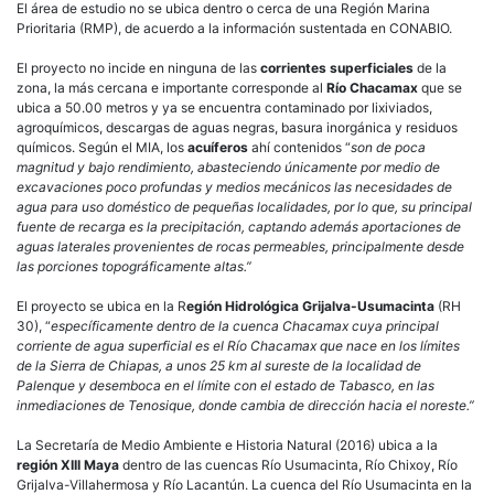
El área de estudio no se ubica dentro o cerca de una Región Marina
Prioritaria (RMP), de acuerdo a la información sustentada en CONABIO.
El proyecto no incide en ninguna de las
corrientes superficiales
de la
zona, la más cercana e importante corresponde al
Río Chacamax
que se
ubica a 50.00 metros y ya se encuentra contaminado por lixiviados,
agroquímicos, descargas de aguas negras, basura inorgánica y residuos
químicos. Según el MIA, los
acuíferos
ahí contenidos “
son de poca
magnitud y bajo rendimiento, abasteciendo únicamente por medio de
excavaciones poco profundas y medios mecánicos las necesidades de
agua para uso doméstico de pequeñas localidades, por lo que, su principal
fuente de recarga es la precipitación, captando además aportaciones de
aguas laterales provenientes de rocas permeables, principalmente desde
las porciones topográficamente altas.”
El proyecto se ubica en la R
egión Hidrológica Grijalva-Usumacinta
(RH
30), “
específicamente dentro de la cuenca Chacamax cuya principal
corriente de agua superficial es el Río Chacamax que nace en los límites
de la Sierra de Chiapas, a unos 25 km al sureste de la localidad de
Palenque y desemboca en el límite con el estado de Tabasco, en las
inmediaciones de Tenosique, donde cambia de dirección hacia el noreste.”
La Secretaría de Medio Ambiente e Historia Natural (2016) ubica a la
región XIII Maya
dentro de las cuencas Río Usumacinta, Río Chixoy, Río
Grijalva-Villahermosa y Río Lacantún. La cuenca del Río Usumacinta en la