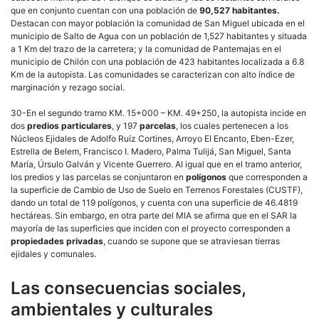
que en conjunto cuentan con una población de
90,527 habitantes.
Destacan con mayor población la comunidad de San Miguel ubicada en el
municipio de Salto de Agua con un población de 1,527 habitantes y situada
a 1 Km del trazo de la carretera; y la comunidad de Pantemajas en el
municipio de Chilón con una población de 423 habitantes localizada a 6.8
Km de la autopista. Las comunidades se caracterizan con alto índice de
marginación y rezago social.
30-En el segundo tramo KM. 15+000 – KM. 49+250, la autopista incide en
dos
predios particulares
, y 197
parcelas
, los cuales pertenecen a los
Núcleos Ejidales de Adolfo Ruíz Cortines, Arroyo El Encanto, Eben-Ezer,
Estrella de Belem, Francisco I. Madero, Palma Tulijá, San Miguel, Santa
María, Úrsulo Galván y Vicente Guerrero. Al igual que en el tramo anterior,
los predios y las parcelas se conjuntaron en
polígonos
que corresponden a
la superficie de Cambio de Uso de Suelo en Terrenos Forestales (CUSTF),
dando un total de 119 polígonos, y cuenta con una superficie de 46.4819
hectáreas. Sin embargo, en otra parte del MIA se afirma que en el SAR la
mayoría de las superficies que inciden con el proyecto corresponden a
propiedades privadas
, cuando se supone que se atraviesan tierras
ejidales y comunales.
Las consecuencias sociales,
ambientales y culturales