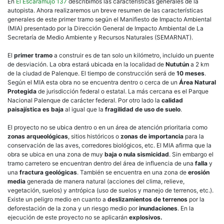
En
El Escaramujo 137
describimos las características generales de la
autopista. Ahora realizaremos un breve resumen de las características
generales de este primer tramo según el Manifiesto de Impacto Ambiental
(MIA) presentado por la Dirección General de Impacto Ambiental de La
Secretaría de Medio Ambiente y Recursos Naturales (SEMARNAT).
El
primer tramo
a construir es de tan solo un kilómetro, incluido un puente
de desviación. La obra estará ubicada en la localidad de
Nututún
a 2 km
de la ciudad de Palenque. El tiempo de construcción será de
10 meses
.
Según el MIA esta obra no se encuentra dentro o cerca de un
Área Natural
Protegida
de jurisdicción federal o estatal. La más cercana es el Parque
Nacional Palenque de carácter federal. Por otro lado la
calidad
paisajística es baja
al igual que la
fragilidad de uso de suelo
.
El proyecto no se ubica dentro o en un área de atención prioritaria como
zonas arqueológicas
, sitios históricos o
zonas de importancia
para la
conservación de las aves, corredores biológicos, etc. El MIA afirma que la
obra se ubica en una zona de muy
baja o nula sismicidad
. Sin embargo el
tramo carretero se encuentran dentro del área de influencia de una
falla
y
una
fractura geológicas
. También se encuentra en una zona de
erosión
media
generada de manera natural (acciones del clima, relieve,
vegetación, suelos) y antrópica (uso de suelos y manejo de terrenos, etc.).
Existe un peligro medio en cuanto a
deslizamientos de terrenos
por la
deforestación de la zona y un riesgo medio por
inundaciones
. En la
ejecución de este proyecto no se aplicarán
explosivos.