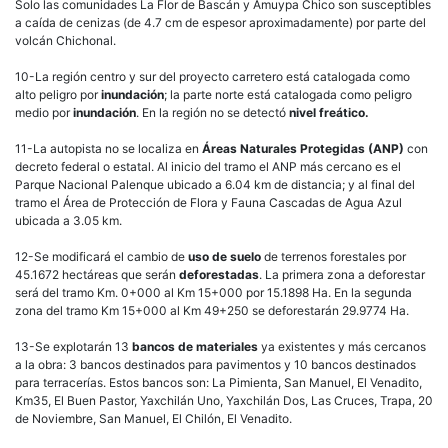
Solo las comunidades La Flor de Bascán y Amuypa Chico son susceptibles
a caída de cenizas (de 4.7 cm de espesor aproximadamente) por parte del
volcán Chichonal.
10-La región centro y sur del proyecto carretero está catalogada como
alto peligro por
inundación
; la parte norte está catalogada como peligro
medio por
inundación
. En la región no se detectó
nivel freático.
11-La autopista no se localiza en
Áreas Naturales Protegidas (ANP)
con
decreto federal o estatal. Al inicio del tramo el ANP más cercano es el
Parque Nacional Palenque ubicado a 6.04 km de distancia; y al final del
tramo el Área de Protección de Flora y Fauna Cascadas de Agua Azul
ubicada a 3.05 km.
12-Se modificará el cambio de
uso de suelo
de terrenos forestales por
45.1672 hectáreas que serán
deforestadas
. La primera zona a deforestar
será del tramo Km. 0+000 al Km 15+000 por 15.1898 Ha. En la segunda
zona del tramo Km 15+000 al Km 49+250 se deforestarán 29.9774 Ha.
13-Se explotarán 13
bancos de materiales
ya existentes y más cercanos
a la obra: 3 bancos destinados para pavimentos y 10 bancos destinados
para terracerías. Estos bancos son: La Pimienta, San Manuel, El Venadito,
Km35, El Buen Pastor, Yaxchilán Uno, Yaxchilán Dos, Las Cruces, Trapa, 20
de Noviembre, San Manuel, El Chilón, El Venadito.