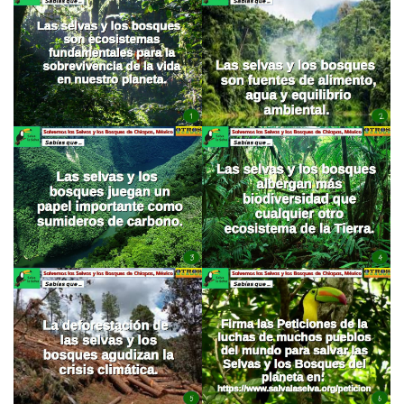
y
selv