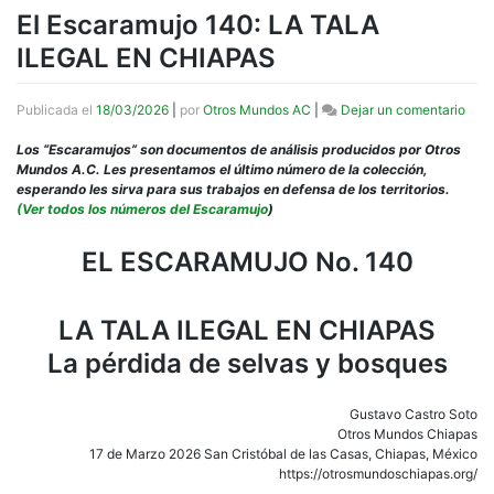
El Escaramujo 140: LA TALA
ILEGAL EN CHIAPAS
en
Publicada el
18/03/2026
|
por
Otros Mundos AC
|
Dejar un comentario
El
Esca
Los “Escaramujos” son documentos de análisis producidos por Otros
140:
Mundos A.C. Les presentamos el último número de la colección,
LA
esperando les sirva para sus trabajos en defensa de los territorios.
TAL
(Ver todos los números del Escaramujo
)
ILE
EN
EL ESCARAMUJO No. 140
CHI
LA TALA ILEGAL EN CHIAPAS
La pérdida de selvas y bosques
Gustavo Castro Soto
Otros Mundos Chiapas
17 de Marzo 2026 San Cristóbal de las Casas, Chiapas, México
https://otrosmundoschiapas.org/