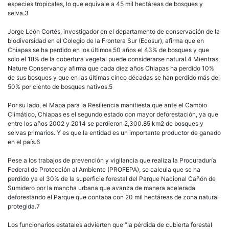
especies tropicales, lo que equivale a 45 mil hectáreas de bosques y
selva.3
Jorge León Cortés, investigador en el departamento de conservación de la
biodiversidad en el Colegio de la Frontera Sur (Ecosur), afirma que en
Chiapas se ha perdido en los últimos 50 años el 43% de bosques y que
solo el 18% de la cobertura vegetal puede considerarse natural.4 Mientras,
Nature Conservancy afirma que cada diez años Chiapas ha perdido 10%
de sus bosques y que en las últimas cinco décadas se han perdido más del
50% por ciento de bosques nativos.5
Por su lado, el Mapa para la Resiliencia manifiesta que ante el Cambio
Climático, Chiapas es el segundo estado con mayor deforestación, ya que
entre los años 2002 y 2014 se perdieron 2,300.85 km2 de bosques y
selvas primarios. Y es que la entidad es un importante productor de ganado
en el país.6
Pese a los trabajos de prevención y vigilancia que realiza la Procuraduría
Federal de Protección al Ambiente (PROFEPA), se calcula que se ha
perdido ya el 30% de la superficie forestal del Parque Nacional Cañón de
Sumidero por la mancha urbana que avanza de manera acelerada
deforestando el Parque que contaba con 20 mil hectáreas de zona natural
protegida.7
Los funcionarios estatales advierten que “la pérdida de cubierta forestal