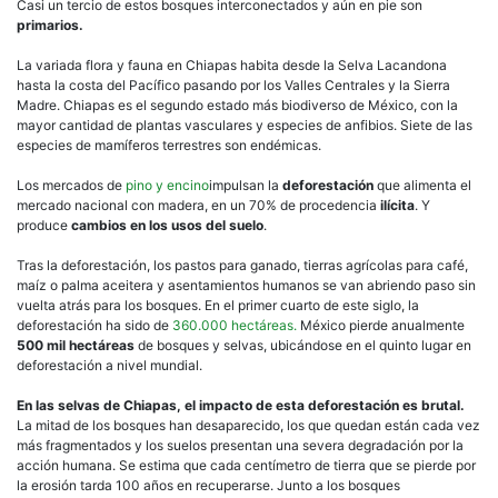
Casi un tercio de estos bosques interconectados y aún en pie son
primarios.
La variada flora y fauna en Chiapas habita desde la Selva Lacandona
hasta la costa del Pacífico pasando por los Valles Centrales y la Sierra
Madre. Chiapas es el segundo estado más biodiverso de México, con la
mayor cantidad de plantas vasculares y especies de anfibios. Siete de las
especies de mamíferos terrestres son endémicas.
Los mercados de
pino y encino
impulsan la
deforestación
que alimenta el
mercado nacional con madera, en un 70% de procedencia
ilícita
. Y
produce
cambios en los usos del suelo
.
Tras la deforestación, los pastos para ganado, tierras agrícolas para café,
maíz o palma aceitera y asentamientos humanos se van abriendo paso sin
vuelta atrás para los bosques. En el primer cuarto de este siglo, la
deforestación ha sido de
360.000 hectáreas.
México pierde anualmente
500 mil hectáreas
de bosques y selvas, ubicándose en el quinto lugar en
deforestación a nivel mundial.
En las selvas de Chiapas, el impacto de esta deforestación es brutal.
La mitad de los bosques han desaparecido, los que quedan están cada vez
más fragmentados y los suelos presentan una severa degradación por la
acción humana. Se estima que cada centímetro de tierra que se pierde por
la erosión tarda 100 años en recuperarse. Junto a los bosques