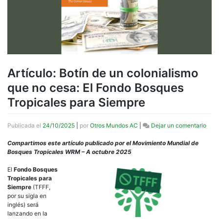
Artículo: Botín de un colonialismo
que no cesa: El Fondo Bosques
Tropicales para Siempre
en
Publicada el
24/10/2025
|
por
Otros Mundos AC
|
Dejar un comentario
Artíc
Botí
Compartimos este artículo publicado por el Movimiento Mundial de
de
Bosques Tropicales WRM – A octubre 2025
un
colo
El
Fondo Bosques
que
Tropicales para
no
Siempre
(TFFF,
cesa
por su sigla en
El
inglés) será
Fon
lanzando en la