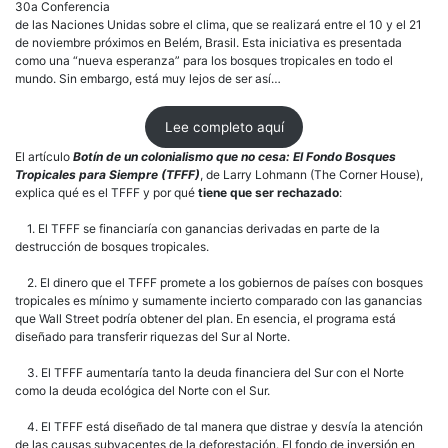
Bos
30a Conferencia
Trop
de las Naciones Unidas sobre el clima, que se realizará entre el 10 y el 21
para
de noviembre próximos en Belém, Brasil. Esta iniciativa es presentada
Siem
como una “nueva esperanza” para los bosques tropicales en todo el
mundo. Sin embargo, está muy lejos de ser así…
Lee completo aquí
El artículo
Botín de un colonialismo que no cesa: El Fondo Bosques
Tropicales para Siempre (TFFF)
, de Larry Lohmann (The Corner House),
explica qué es el TFFF y por qué
tiene que ser rechazado
:
1. El TFFF se financiaría con ganancias derivadas en parte de la
destrucción de bosques tropicales.
2. El dinero que el TFFF promete a los gobiernos de países con bosques
tropicales es mínimo y sumamente incierto comparado con las ganancias
que Wall Street podría obtener del plan. En esencia, el programa está
diseñado para transferir riquezas del Sur al Norte.
3. El TFFF aumentaría tanto la deuda financiera del Sur con el Norte
como la deuda ecológica del Norte con el Sur.
4. El TFFF está diseñado de tal manera que distrae y desvía la atención
de las causas subyacentes de la deforestación. El fondo de inversión en