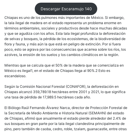
Descargar Escaramujo 140
Chiapas es uno de los pulmones más importantes de México. Si embargo,
la tala ilegal de madera en el estado representa un problema enorme en
términos ambientales, sociales y productivos desde hace muchas décadas
y que se agudiza con los años. Esta tala ilegal profundiza la deforestación
de selvas y bosques, la pérdida de los ecosistemas, de la biodiversidad de
flora y fauna, y más aún la que está en peligro de extinción. Por si fuera
poco, esto se agrava por las consecuencias que acarrea sobre los ríos, los
azolves, la erosión de los suelos y los cambios climáticos en la región.
Mientras que se calcula que el 50% de la madera que se comercializa en
México es ilegal1, en el estado de Chiapas llega al 90%.2 Esto es
escandaloso.
Según la Comisión Nacional Forestal (CONAFOR), la deforestación en
Chiapas alcanzó 359,789.18 hectáreas entre 2001 y 2021, lo que significa
una tasa de pérdida de 17,989.5 hectáreas cada año.
El Biólogo Raúl Fernando Álvarez Narca, director de Protección Forestal de
la Secretaría de Medio Ambiente e Historia Natural (SEMAHN) del estado
de Chiapas, afirmó que anualmente el estado pierde alrededor del 2.4% de
sus bosques en gran parte por la tala ilegal clandestina principalmente de
pino, pero también de caoba, cedro, roble, tzalam, guanacastle, entre otras