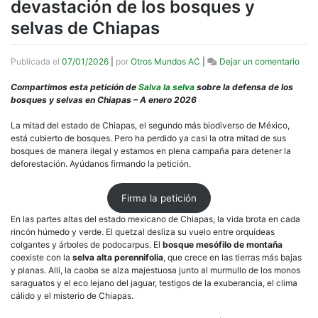
devastación de los bosques y
selvas de Chiapas
en
Publicada el
07/01/2026
|
por
Otros Mundos AC
|
Dejar un comentario
Peti
Que
Compartimos esta petición de
Salva la selva
sobre la defensa de los
dete
bosques y selvas en Chiapas – A enero 2026
la
deva
La mitad del estado de Chiapas, el segundo más biodiverso de México,
de
está cubierto de bosques. Pero ha perdido ya casi la otra mitad de sus
los
bosques de manera ilegal y estamos en plena campaña para detener la
bosq
deforestación. Ayúdanos firmando la petición.
y
selv
Firma la petición
de
Chia
En las partes altas del estado mexicano de Chiapas, la vida brota en cada
rincón húmedo y verde. El quetzal desliza su vuelo entre orquídeas
colgantes y árboles de podocarpus. El
bosque mesófilo de montaña
coexiste con la
selva alta perennifolia
, que crece en las tierras más bajas
y planas. Allí, la caoba se alza majestuosa junto al murmullo de los monos
saraguatos y el eco lejano del jaguar, testigos de la exuberancia, el clima
cálido y el misterio de Chiapas.