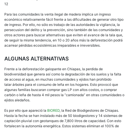
12
Para las comunidades la venta ilegal de madera implica un ingreso
económico relativamente fácil frente a las dificultades de generar otro tipo
de ingreso. Por ello, no sólo es trabajo de las autoridades la vigilancia, la
persecusion del delito y la prevención, sino también de las comunidades y
otros actores para buscar alternativas que eviten el avance de la tala que,
de seguir la misma tendencia, en 10 o 20 años más la deforestación podrá
acarrear pérdidas ecosistémicas irreparables e irreversibles.
ALGUNAS ALTERNATIVAS
Frente a la deforestación galopante en Chiapas, la perdida de
biodiversidad que genera así como la degradación de los suelos y la falta
de acceso al agua, en muchas comunidades y ejidos han prohibido
talar árboles para el consumo de leña en los hogares. Esto provocó que
algunas familias buscaran comprar gas LP con altos costos, o comprar
carbón o leña de hasta 4 mil pesos la “camionada” en otras comunidades o
ejidos aledaños.
Es por ello que apareció la
BIORED
, la Red de Biodigestores de Chiapas.
Hasta la fecha se han instalado más de 50 biodigestores y 14 sistemas de
captación pluvial con geotanques de 7,800 litros de capacidad. Con esto
fortalecen la autonomía energética. Estos sistemas eliminan el 100% de