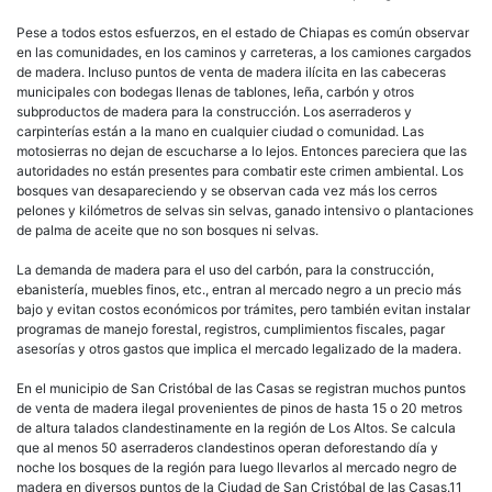
Pese a todos estos esfuerzos, en el estado de Chiapas es común observar
en las comunidades, en los caminos y carreteras, a los camiones cargados
de madera. Incluso puntos de venta de madera ilícita en las cabeceras
municipales con bodegas llenas de tablones, leña, carbón y otros
subproductos de madera para la construcción. Los aserraderos y
carpinterías están a la mano en cualquier ciudad o comunidad. Las
motosierras no dejan de escucharse a lo lejos. Entonces pareciera que las
autoridades no están presentes para combatir este crimen ambiental. Los
bosques van desapareciendo y se observan cada vez más los cerros
pelones y kilómetros de selvas sin selvas, ganado intensivo o plantaciones
de palma de aceite que no son bosques ni selvas.
La demanda de madera para el uso del carbón, para la construcción,
ebanistería, muebles finos, etc., entran al mercado negro a un precio más
bajo y evitan costos económicos por trámites, pero también evitan instalar
programas de manejo forestal, registros, cumplimientos fiscales, pagar
asesorías y otros gastos que implica el mercado legalizado de la madera.
En el municipio de San Cristóbal de las Casas se registran muchos puntos
de venta de madera ilegal provenientes de pinos de hasta 15 o 20 metros
de altura talados clandestinamente en la región de Los Altos. Se calcula
que al menos 50 aserraderos clandestinos operan deforestando día y
noche los bosques de la región para luego llevarlos al mercado negro de
madera en diversos puntos de la Ciudad de San Cristóbal de las Casas.11