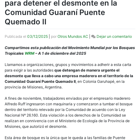
para detener el desmonte en la
Comunidad Guaraní Puente
Quemado II
en
Publicada el
03/12/2025
|
por
Otros Mundos AC
|
Dejar un comentario
Arge
Pedi
Compartimos esta publicación del Movimiento Mundial por los Bosques
de
Tropicales
WRM
– A 1 de diciembre del 2025
apo
urge
Llamamos a organizaciones, grupos y movimientos a adherir a esta carta
para
para exigir a las autoridades
que detengan de manera urgente el
dete
desmonte que lleva a cabo una empresa maderera en el territorio de la
el
Comunidad Guaraní Puente Quemado II
, en Colonia Garuhapé, en la
des
provincia de Misiones, Argentina.
en
la
A fines de noviembre, trabajadores enviados por el empresario maderero
Com
Alfredo Ruff ingresaron con maquinaria y comenzaron a tumbar el bosque
Guar
dentro del territorio relevado por la Comunidad de acuerdo con la Ley
Puen
Nacional Nº 26.160. Esta violación a los derechos de la Comunidad se
Que
realizan en connivencia con el Ministerio de Ecología de la Provincia de
II
Misiones, que autorizó el desmonte.
Esta área de bosque es la única que le queda a las familias de Puente