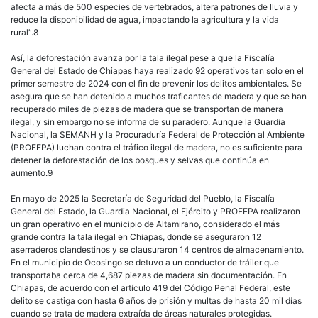
afecta a más de 500 especies de vertebrados, altera patrones de lluvia y
reduce la disponibilidad de agua, impactando la agricultura y la vida
rural”.8
Así, la deforestación avanza por la tala ilegal pese a que la Fiscalía
General del Estado de Chiapas haya realizado 92 operativos tan solo en el
primer semestre de 2024 con el fin de prevenir los delitos ambientales. Se
asegura que se han detenido a muchos traficantes de madera y que se han
recuperado miles de piezas de madera que se transportan de manera
ilegal, y sin embargo no se informa de su paradero. Aunque la Guardia
Nacional, la SEMANH y la Procuraduría Federal de Protección al Ambiente
(PROFEPA) luchan contra el tráfico ilegal de madera, no es suficiente para
detener la deforestación de los bosques y selvas que continúa en
aumento.9
En mayo de 2025 la Secretaría de Seguridad del Pueblo, la Fiscalía
General del Estado, la Guardia Nacional, el Ejército y PROFEPA realizaron
un gran operativo en el municipio de Altamirano, considerado el más
grande contra la tala ilegal en Chiapas, donde se aseguraron 12
aserraderos clandestinos y se clausuraron 14 centros de almacenamiento.
En el municipio de Ocosingo se detuvo a un conductor de tráiler que
transportaba cerca de 4,687 piezas de madera sin documentación. En
Chiapas, de acuerdo con el artículo 419 del Código Penal Federal, este
delito se castiga con hasta 6 años de prisión y multas de hasta 20 mil días
cuando se trata de madera extraída de áreas naturales protegidas.