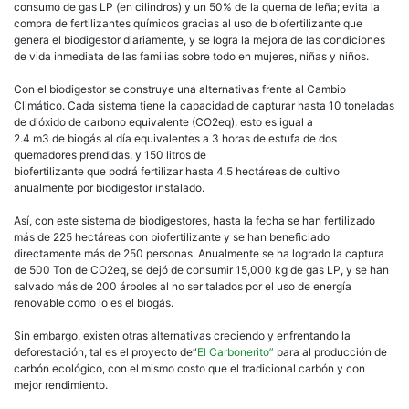
consumo de gas LP (en cilindros) y un 50% de la quema de leña; evita la
compra de fertilizantes químicos gracias al uso de biofertilizante que
genera el biodigestor diariamente, y se logra la mejora de las condiciones
de vida inmediata de las familias sobre todo en mujeres, niñas y niños.
Con el biodigestor se construye una alternativas frente al Cambio
Climático. Cada sistema tiene la capacidad de capturar hasta 10 toneladas
de dióxido de carbono equivalente (CO2eq), esto es igual a
2.4 m3 de biogás al día equivalentes a 3 horas de estufa de dos
quemadores prendidas, y 150 litros de
biofertilizante que podrá fertilizar hasta 4.5 hectáreas de cultivo
anualmente por biodigestor instalado.
Así, con este sistema de biodigestores, hasta la fecha se han fertilizado
más de 225 hectáreas con biofertilizante y se han beneficiado
directamente más de 250 personas. Anualmente se ha logrado la captura
de 500 Ton de CO2eq, se dejó de consumir 15,000 kg de gas LP, y se han
salvado más de 200 árboles al no ser talados por el uso de energía
renovable como lo es el biogás.
Sin embargo, existen otras alternativas creciendo y enfrentando la
deforestación, tal es el proyecto de“
El Carbonerito”
para al producción de
carbón ecológico, con el mismo costo que el tradicional carbón y con
mejor rendimiento.