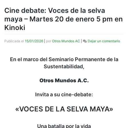
Cine debate: Voces de la selva
maya – Martes 20 de enero 5 pm en
Kinoki
en
Publicada el
15/01/2026
|
por
Otros Mundos AC
|
Dejar un comentario
Cine
deba
Voce
En el marco del Seminario Permanente de la
de
Sustentabilidad,
la
selv
may
Otros Mundos A.C.
–
Mart
20
Invita a su cine-debate:
de
ener
«VOCES DE LA SELVA MAYA»
5
pm
en
Kino
Una batalla por la vida