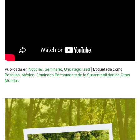
Publicada en
Noticias
,
Seminario
,
Uncategorized
|
Etiquetada como
Bosques
,
México
,
Seminario Permamente de la Sustentabilidad de Otros
Mundos