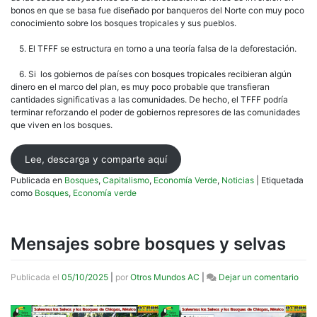
bonos en que se basa fue diseñado por banqueros del Norte con muy poco
conocimiento sobre los bosques tropicales y sus pueblos.
5. El TFFF se estructura en torno a una teoría falsa de la deforestación.
6. Si los gobiernos de países con bosques tropicales recibieran algún
dinero en el marco del plan, es muy poco probable que transfieran
cantidades significativas a las comunidades. De hecho, el TFFF podría
terminar reforzando el poder de gobiernos represores de las comunidades
que viven en los bosques.
Lee, descarga y comparte aquí
Publicada en
Bosques
,
Capitalismo
,
Economía Verde
,
Noticias
|
Etiquetada
como
Bosques
,
Economía verde
Mensajes sobre bosques y selvas
en
Publicada el
05/10/2025
|
por
Otros Mundos AC
|
Dejar un comentario
Mens
sobr
bosq