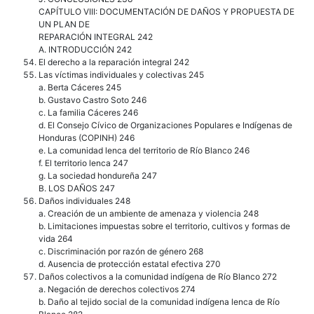
CAPÍTULO VIII: DOCUMENTACIÓN DE DAÑOS Y PROPUESTA DE
UN PLAN DE
REPARACIÓN INTEGRAL 242
A. INTRODUCCIÓN 242
El derecho a la reparación integral 242
Las víctimas individuales y colectivas 245
a. Berta Cáceres 245
b. Gustavo Castro Soto 246
c. La familia Cáceres 246
d. El Consejo Cívico de Organizaciones Populares e Indígenas de
Honduras (COPINH) 246
e. La comunidad lenca del territorio de Río Blanco 246
f. El territorio lenca 247
g. La sociedad hondureña 247
B. LOS DAÑOS 247
Daños individuales 248
a. Creación de un ambiente de amenaza y violencia 248
b. Limitaciones impuestas sobre el territorio, cultivos y formas de
vida 264
c. Discriminación por razón de género 268
d. Ausencia de protección estatal efectiva 270
Daños colectivos a la comunidad indígena de Río Blanco 272
a. Negación de derechos colectivos 274
b. Daño al tejido social de la comunidad indígena lenca de Río