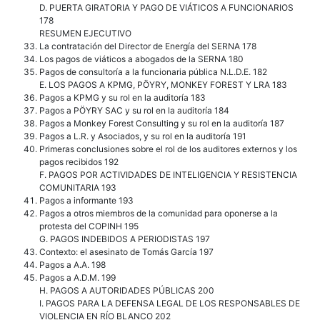
D. PUERTA GIRATORIA Y PAGO DE VIÁTICOS A FUNCIONARIOS
178
RESUMEN EJECUTIVO
La contratación del Director de Energía del SERNA 178
Los pagos de viáticos a abogados de la SERNA 180
Pagos de consultoría a la funcionaria pública N.L.D.E. 182
E. LOS PAGOS A KPMG, PÖYRY, MONKEY FOREST Y LRA 183
Pagos a KPMG y su rol en la auditoría 183
Pagos a PÖYRY SAC y su rol en la auditoría 184
Pagos a Monkey Forest Consulting y su rol en la auditoría 187
Pagos a L.R. y Asociados, y su rol en la auditoría 191
Primeras conclusiones sobre el rol de los auditores externos y los
pagos recibidos 192
F. PAGOS POR ACTIVIDADES DE INTELIGENCIA Y RESISTENCIA
COMUNITARIA 193
Pagos a informante 193
Pagos a otros miembros de la comunidad para oponerse a la
protesta del COPINH 195
G. PAGOS INDEBIDOS A PERIODISTAS 197
Contexto: el asesinato de Tomás García 197
Pagos a A.A. 198
Pagos a A.D.M. 199
H. PAGOS A AUTORIDADES PÚBLICAS 200
I. PAGOS PARA LA DEFENSA LEGAL DE LOS RESPONSABLES DE
VIOLENCIA EN RÍO BLANCO 202