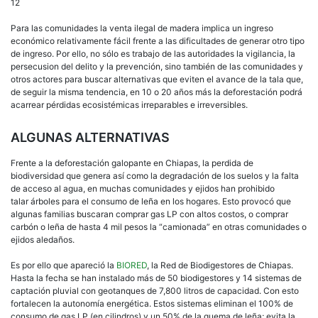
12
Para las comunidades la venta ilegal de madera implica un ingreso
económico relativamente fácil frente a las dificultades de generar otro tipo
de ingreso. Por ello, no sólo es trabajo de las autoridades la vigilancia, la
persecusion del delito y la prevención, sino también de las comunidades y
otros actores para buscar alternativas que eviten el avance de la tala que,
de seguir la misma tendencia, en 10 o 20 años más la deforestación podrá
acarrear pérdidas ecosistémicas irreparables e irreversibles.
ALGUNAS ALTERNATIVAS
Frente a la deforestación galopante en Chiapas, la perdida de
biodiversidad que genera así como la degradación de los suelos y la falta
de acceso al agua, en muchas comunidades y ejidos han prohibido
talar árboles para el consumo de leña en los hogares. Esto provocó que
algunas familias buscaran comprar gas LP con altos costos, o comprar
carbón o leña de hasta 4 mil pesos la “camionada” en otras comunidades o
ejidos aledaños.
Es por ello que apareció la
BIORED
, la Red de Biodigestores de Chiapas.
Hasta la fecha se han instalado más de 50 biodigestores y 14 sistemas de
captación pluvial con geotanques de 7,800 litros de capacidad. Con esto
fortalecen la autonomía energética. Estos sistemas eliminan el 100% de
consumo de gas LP (en cilindros) y un 50% de la quema de leña; evita la