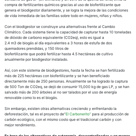
compra de fertilizantes químicos gracias al uso de biofertilizante que
genera el biodigestor diariamente, y se logra la mejora de las condiciones
de vida inmediata de las familias sobre todo en mujeres, niñas y niños.
Con el biodigestor se construye una alternativas frente al Cambio
Climático. Cada sistema tiene la capacidad de capturar hasta 10 toneladas
de dióxido de carbono equivalente (CO2eq), esto es igual a
2.4 m3 de biogás al día equivalentes a 3 horas de estufa de dos
quemadores prendidas, y 150 litros de
biofertilizante que podrá fertilizar hasta 4.5 hectáreas de cultivo
anualmente por biodigestor instalado.
Así, con este sistema de biodigestores, hasta la fecha se han fertilizado
más de 225 hectáreas con biofertilizante y se han beneficiado
directamente más de 250 personas. Anualmente se ha logrado la captura
de 500 Ton de CO2eq, se dejó de consumir 15,000 kg de gas LP, y se han
salvado más de 200 árboles al no ser talados por el uso de energía
renovable como lo es el biogás.
Sin embargo, existen otras alternativas creciendo y enfrentando la
deforestación, tal es el proyecto de“
El Carbonerito”
para al producción de
carbón ecológico, con el mismo costo que el tradicional carbón y con
mejor rendimiento.
Es hora de las alternativas de autonomía, descentralizadas y en manos