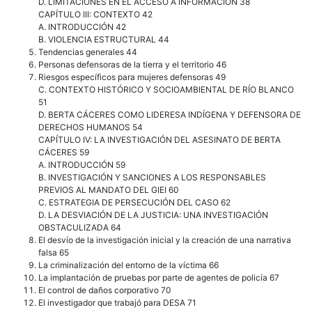
D. LIMITACIONES EN EL ACCESO A INFORMACIÓN 38
CAPÍTULO III: CONTEXTO 42
A. INTRODUCCIÓN 42
B. VIOLENCIA ESTRUCTURAL 44
Tendencias generales 44
Personas defensoras de la tierra y el territorio 46
Riesgos específicos para mujeres defensoras 49
C. CONTEXTO HISTÓRICO Y SOCIOAMBIENTAL DE RÍO BLANCO
51
D. BERTA CÁCERES COMO LIDERESA INDÍGENA Y DEFENSORA DE
DERECHOS HUMANOS 54
CAPÍTULO IV: LA INVESTIGACIÓN DEL ASESINATO DE BERTA
CÁCERES 59
A. INTRODUCCIÓN 59
B. INVESTIGACIÓN Y SANCIONES A LOS RESPONSABLES
PREVIOS AL MANDATO DEL GIEI 60
C. ESTRATEGIA DE PERSECUCIÓN DEL CASO 62
D. LA DESVIACIÓN DE LA JUSTICIA: UNA INVESTIGACIÓN
OBSTACULIZADA 64
El desvío de la investigación inicial y la creación de una narrativa
falsa 65
La criminalización del entorno de la víctima 66
La implantación de pruebas por parte de agentes de policía 67
El control de daños corporativo 70
El investigador que trabajó para DESA 71