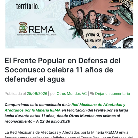
El Frente Popular en Defensa del
Soconusco celebra 11 años de
defender el agua
en
Publicada el
25/06/2026
|
por
Otros Mundos AC
|
Dejar un comentario
El
Fren
Compartimos este comunicado de la
Red Mexicana de Afectadas y
Popu
Afectados por la Minería REMA
en felicitación del Frente por su larga
en
lucha durante estos 11 años, desde Otros Mundos nos unimos al
Defe
reconocimiento – A 22 de junio 2026
del
Soc
La Red Mexicana de Afectadas y Afectados por la Minería (REMA) envía
cele
fuertes abrazos solidarios y felicitaciones al Frente Popular en Defensa del