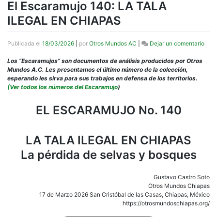
El Escaramujo 140: LA TALA
ILEGAL EN CHIAPAS
en
Publicada el
18/03/2026
|
por
Otros Mundos AC
|
Dejar un comentario
El
Esca
Los “Escaramujos” son documentos de análisis producidos por Otros
140:
Mundos A.C. Les presentamos el último número de la colección,
LA
esperando les sirva para sus trabajos en defensa de los territorios.
TAL
(Ver todos los números del Escaramujo
)
ILE
EN
EL ESCARAMUJO No. 140
CHI
LA TALA ILEGAL EN CHIAPAS
La pérdida de selvas y bosques
Gustavo Castro Soto
Otros Mundos Chiapas
17 de Marzo 2026 San Cristóbal de las Casas, Chiapas, México
https://otrosmundoschiapas.org/