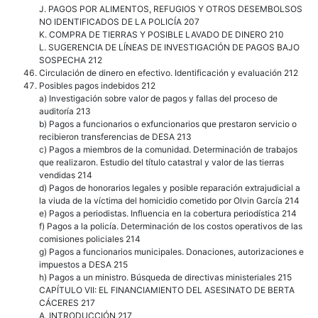
J. PAGOS POR ALIMENTOS, REFUGIOS Y OTROS DESEMBOLSOS
NO IDENTIFICADOS DE LA POLICÍA 207
K. COMPRA DE TIERRAS Y POSIBLE LAVADO DE DINERO 210
L. SUGERENCIA DE LÍNEAS DE INVESTIGACIÓN DE PAGOS BAJO
SOSPECHA 212
Circulación de dinero en efectivo. Identificación y evaluación 212
Posibles pagos indebidos 212
a) Investigación sobre valor de pagos y fallas del proceso de
auditoría 213
b) Pagos a funcionarios o exfuncionarios que prestaron servicio o
recibieron transferencias de DESA 213
c) Pagos a miembros de la comunidad. Determinación de trabajos
que realizaron. Estudio del título catastral y valor de las tierras
vendidas 214
d) Pagos de honorarios legales y posible reparación extrajudicial a
la viuda de la víctima del homicidio cometido por Olvin García 214
e) Pagos a periodistas. Influencia en la cobertura periodística 214
f) Pagos a la policía. Determinación de los costos operativos de las
comisiones policiales 214
g) Pagos a funcionarios municipales. Donaciones, autorizaciones e
impuestos a DESA 215
h) Pagos a un ministro. Búsqueda de directivas ministeriales 215
CAPÍTULO VII: EL FINANCIAMIENTO DEL ASESINATO DE BERTA
CÁCERES 217
A. INTRODUCCIÓN 217