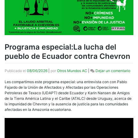
Programa especial:La lucha del
pueblo de Ecuador contra Chevron
en
Publicada el
08/06/2026
|
por
Otros Mundos AC
|
Dejar un comentario
Pro
espe
Les compartimos este programa especial: una entrevista con con Pablo
luch
Fajardo de la Unión de Afectados y Afectadas por las Operaciones
del
Petroleras de Texaco (UDAPT) desde Ecuador y Karin Nansen de Amigos
pueb
de la Tierra América Latina y el Caribe (ATALC) desde Uruguay, acerca de
de
la impunidad de Chevron y la ausencia de justicia para las comunidades
Ecu
afectadas en la Amazonia ecuatoriana.
cont
Che