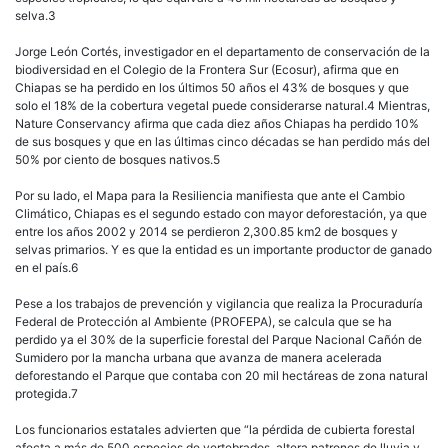
selva.3
Jorge León Cortés, investigador en el departamento de conservación de la
biodiversidad en el Colegio de la Frontera Sur (Ecosur), afirma que en
Chiapas se ha perdido en los últimos 50 años el 43% de bosques y que
solo el 18% de la cobertura vegetal puede considerarse natural.4 Mientras,
Nature Conservancy afirma que cada diez años Chiapas ha perdido 10%
de sus bosques y que en las últimas cinco décadas se han perdido más del
50% por ciento de bosques nativos.5
Por su lado, el Mapa para la Resiliencia manifiesta que ante el Cambio
Climático, Chiapas es el segundo estado con mayor deforestación, ya que
entre los años 2002 y 2014 se perdieron 2,300.85 km2 de bosques y
selvas primarios. Y es que la entidad es un importante productor de ganado
en el país.6
Pese a los trabajos de prevención y vigilancia que realiza la Procuraduría
Federal de Protección al Ambiente (PROFEPA), se calcula que se ha
perdido ya el 30% de la superficie forestal del Parque Nacional Cañón de
Sumidero por la mancha urbana que avanza de manera acelerada
deforestando el Parque que contaba con 20 mil hectáreas de zona natural
protegida.7
Los funcionarios estatales advierten que “la pérdida de cubierta forestal
afecta a más de 500 especies de vertebrados, altera patrones de lluvia y