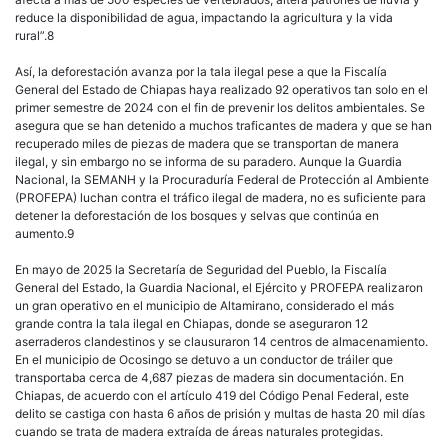
reduce la disponibilidad de agua, impactando la agricultura y la vida
rural”.8
Así, la deforestación avanza por la tala ilegal pese a que la Fiscalía
General del Estado de Chiapas haya realizado 92 operativos tan solo en el
primer semestre de 2024 con el fin de prevenir los delitos ambientales. Se
asegura que se han detenido a muchos traficantes de madera y que se han
recuperado miles de piezas de madera que se transportan de manera
ilegal, y sin embargo no se informa de su paradero. Aunque la Guardia
Nacional, la SEMANH y la Procuraduría Federal de Protección al Ambiente
(PROFEPA) luchan contra el tráfico ilegal de madera, no es suficiente para
detener la deforestación de los bosques y selvas que continúa en
aumento.9
En mayo de 2025 la Secretaría de Seguridad del Pueblo, la Fiscalía
General del Estado, la Guardia Nacional, el Ejército y PROFEPA realizaron
un gran operativo en el municipio de Altamirano, considerado el más
grande contra la tala ilegal en Chiapas, donde se aseguraron 12
aserraderos clandestinos y se clausuraron 14 centros de almacenamiento.
En el municipio de Ocosingo se detuvo a un conductor de tráiler que
transportaba cerca de 4,687 piezas de madera sin documentación. En
Chiapas, de acuerdo con el artículo 419 del Código Penal Federal, este
delito se castiga con hasta 6 años de prisión y multas de hasta 20 mil días
cuando se trata de madera extraída de áreas naturales protegidas.