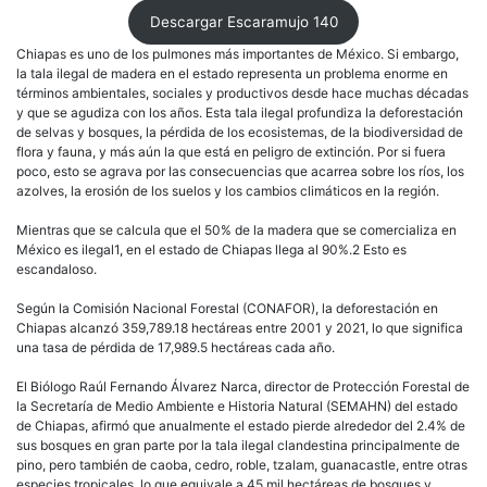
Descargar Escaramujo 140
Chiapas es uno de los pulmones más importantes de México. Si embargo,
la tala ilegal de madera en el estado representa un problema enorme en
términos ambientales, sociales y productivos desde hace muchas décadas
y que se agudiza con los años. Esta tala ilegal profundiza la deforestación
de selvas y bosques, la pérdida de los ecosistemas, de la biodiversidad de
flora y fauna, y más aún la que está en peligro de extinción. Por si fuera
poco, esto se agrava por las consecuencias que acarrea sobre los ríos, los
azolves, la erosión de los suelos y los cambios climáticos en la región.
Mientras que se calcula que el 50% de la madera que se comercializa en
México es ilegal1, en el estado de Chiapas llega al 90%.2 Esto es
escandaloso.
Según la Comisión Nacional Forestal (CONAFOR), la deforestación en
Chiapas alcanzó 359,789.18 hectáreas entre 2001 y 2021, lo que significa
una tasa de pérdida de 17,989.5 hectáreas cada año.
El Biólogo Raúl Fernando Álvarez Narca, director de Protección Forestal de
la Secretaría de Medio Ambiente e Historia Natural (SEMAHN) del estado
de Chiapas, afirmó que anualmente el estado pierde alrededor del 2.4% de
sus bosques en gran parte por la tala ilegal clandestina principalmente de
pino, pero también de caoba, cedro, roble, tzalam, guanacastle, entre otras
especies tropicales, lo que equivale a 45 mil hectáreas de bosques y