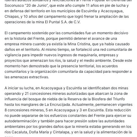
11
Soconusco “20 de Junio”, que este año cumple 11 años en pie de lucha y
años
en defensa del territorio en los municipios de Escuintla y Acacoyagua,
de
Chiapas, y 10 años del campamento que logró frenar la ampliación de las
defe
operaciones de la mina El Puntal S.A. de C.V.
el
agu
El campamento sostenido por las comunidades fue un momento decisivo
en la historia del Frente, porque permitió detener el avance de una
empresa minera cuando ya existía la Mina Cristina, que ya había causado
daños en el territorio. Al mismo tiempo, se fortaleció una red comunitaria de
vigilancia para impedir nuevos ingresos de maquinaría, empresas y
proyectos que amenazan los ríos, la salud y el medio ambiente. Desde este
momento han demostrado que la presencia territorial, los acuerdos
comunitarios y la organización comunitaria da capacidad para responder a
las amenazas extractivas.
A iniciar su lucha, en Acacoyagua y Escuintla se identificaban dos minas
operando y 21 concesiones mineras autorizadas que abarcan la zona de
influencia del bosque de niebla de la Reserva de la Biosfera del Triunfo
hasta los manglares de La Encrucijada. Actualmente, permanecen vigentes
8 concesiones mineras, 5 en Acacoyagua y 3 en Escuintla. Esta reducción
no puede separarse de los esfuerzos constantes del Frente para ejercer su
autodeterminación y también para hacer presión sobre las autoridades
ambientales por los grandes daños que la minería estaba generando en los
ríos Cacaluta, Doña María y Cintalapa, y en la salud y la alimentación de la