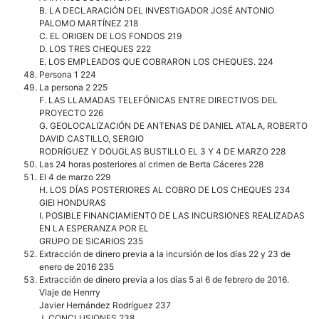
B. LA DECLARACIÓN DEL INVESTIGADOR JOSÉ ANTONIO
PALOMO MARTÍNEZ 218
C. EL ORIGEN DE LOS FONDOS 219
D. LOS TRES CHEQUES 222
E. LOS EMPLEADOS QUE COBRARON LOS CHEQUES. 224
Persona 1 224
La persona 2 225
F. LAS LLAMADAS TELEFÓNICAS ENTRE DIRECTIVOS DEL
PROYECTO 226
G. GEOLOCALIZACIÓN DE ANTENAS DE DANIEL ATALA, ROBERTO
DAVID CASTILLO, SERGIO
RODRÍGUEZ Y DOUGLAS BUSTILLO EL 3 Y 4 DE MARZO 228
Las 24 horas posteriores al crimen de Berta Cáceres 228
El 4 de marzo 229
H. LOS DÍAS POSTERIORES AL COBRO DE LOS CHEQUES 234
GIEI HONDURAS
I. POSIBLE FINANCIAMIENTO DE LAS INCURSIONES REALIZADAS
EN LA ESPERANZA POR EL
GRUPO DE SICARIOS 235
Extracción de dinero previa a la incursión de los días 22 y 23 de
enero de 2016 235
Extracción de dinero previa a los días 5 al 6 de febrero de 2016.
Viaje de Henrry
Javier Hernández Rodríguez 237
J. CONCLUSIONES 238