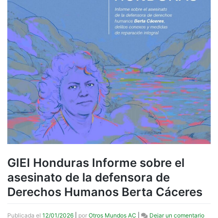
GIEI Honduras Informe sobre el
asesinato de la defensora de
Derechos Humanos Berta Cáceres
en
Publicada el
12/01/2026
|
por
Otros Mundos AC
|
Dejar un comentario