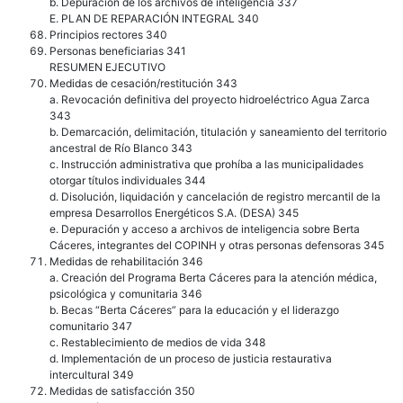
b. Depuración de los archivos de inteligencia 337
E. PLAN DE REPARACIÓN INTEGRAL 340
Principios rectores 340
Personas beneficiarias 341
RESUMEN EJECUTIVO
Medidas de cesación/restitución 343
a. Revocación definitiva del proyecto hidroeléctrico Agua Zarca
343
b. Demarcación, delimitación, titulación y saneamiento del territorio
ancestral de Río Blanco 343
c. Instrucción administrativa que prohíba a las municipalidades
otorgar títulos individuales 344
d. Disolución, liquidación y cancelación de registro mercantil de la
empresa Desarrollos Energéticos S.A. (DESA) 345
e. Depuración y acceso a archivos de inteligencia sobre Berta
Cáceres, integrantes del COPINH y otras personas defensoras 345
Medidas de rehabilitación 346
a. Creación del Programa Berta Cáceres para la atención médica,
psicológica y comunitaria 346
b. Becas “Berta Cáceres” para la educación y el liderazgo
comunitario 347
c. Restablecimiento de medios de vida 348
d. Implementación de un proceso de justicia restaurativa
intercultural 349
Medidas de satisfacción 350