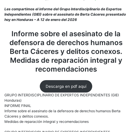
GIEI
Hond
Les compartimos el informe del Grupo Interdisciplinario de Expertos
Info
Independientes (GIEI) sobre el asesinato de Berta Cáceres presentado
sobr
hoy en Honduras – A 12 de enero del 2026
el
ases
Informe sobre el asesinato de la
de
defensora de derechos humanos
la
defe
Berta Cáceres y delitos conexos.
de
Dere
Medidas de reparación integral y
Hum
recomendaciones
Bert
Cáce
Descarga en pdf aquí
GRUPO INTERDISCIPLINARIO DE EXPERTOS INDEPENDIENTES (GIEI
Honduras)
INFORME FINAL
Informe sobre el asesinato de la defensora de derechos humanos Berta
Cáceres y delitos conexos.
Medidas de reparación integral y recomendaciones