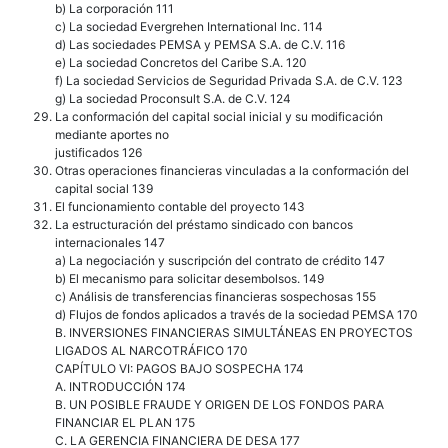
b) La corporación 111
c) La sociedad Evergrehen International Inc. 114
d) Las sociedades PEMSA y PEMSA S.A. de C.V. 116
e) La sociedad Concretos del Caribe S.A. 120
f) La sociedad Servicios de Seguridad Privada S.A. de C.V. 123
g) La sociedad Proconsult S.A. de C.V. 124
La conformación del capital social inicial y su modificación
mediante aportes no
justificados 126
Otras operaciones financieras vinculadas a la conformación del
capital social 139
El funcionamiento contable del proyecto 143
La estructuración del préstamo sindicado con bancos
internacionales 147
a) La negociación y suscripción del contrato de crédito 147
b) El mecanismo para solicitar desembolsos. 149
c) Análisis de transferencias financieras sospechosas 155
d) Flujos de fondos aplicados a través de la sociedad PEMSA 170
B. INVERSIONES FINANCIERAS SIMULTÁNEAS EN PROYECTOS
LIGADOS AL NARCOTRÁFICO 170
CAPÍTULO VI: PAGOS BAJO SOSPECHA 174
A. INTRODUCCIÓN 174
B. UN POSIBLE FRAUDE Y ORIGEN DE LOS FONDOS PARA
FINANCIAR EL PLAN 175
C. LA GERENCIA FINANCIERA DE DESA 177