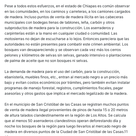
Pese a todos estos esfuerzos, en el estado de Chiapas es común observar
en las comunidades, en los caminos y carreteras, a los camiones cargados
de madera. Incluso puntos de venta de madera ilícita en las cabeceras
municipales con bodegas llenas de tablones, leña, carbón y otros
subproductos de madera para la construcción. Los aserraderos y
carpinterías están a la mano en cualquier ciudad o comunidad. Las
motosierras no dejan de escucharse a lo lejos. Entonces pareciera que las
autoridades no están presentes para combatir este crimen ambiental. Los
bosques van desapareciendo y se observan cada vez más los cerros
pelones y kilómetros de selvas sin selvas, ganado intensivo o plantaciones
de palma de aceite que no son bosques ni selvas.
La demanda de madera para el uso del carbón, para la construcción,
ebanistería, muebles finos, etc., entran al mercado negro a un precio más
bajo y evitan costos económicos por trámites, pero también evitan instalar
programas de manejo forestal, registros, cumplimientos fiscales, pagar
asesorías y otros gastos que implica el mercado legalizado de la madera.
En el municipio de San Cristóbal de las Casas se registran muchos puntos
de venta de madera ilegal provenientes de pinos de hasta 15 o 20 metros
de altura talados clandestinamente en la región de Los Altos. Se calcula
que al menos 50 aserraderos clandestinos operan deforestando día y
noche los bosques de la región para luego llevarlos al mercado negro de
madera en diversos puntos de la Ciudad de San Cristóbal de las Casas.11