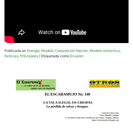
Publicada en
Energía
,
Modelo Corporación Nación
,
Modelo extractivo
,
Noticias
,
Principales
|
Etiquetada como
Ecuador