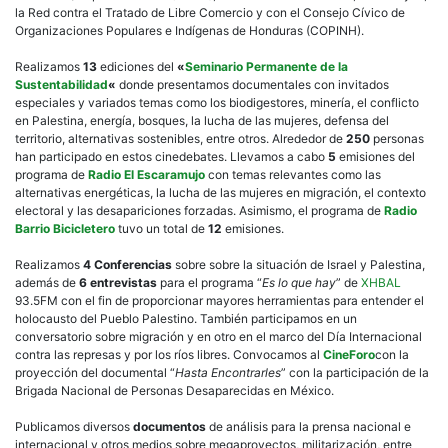
la Red contra el Tratado de Libre Comercio y con el Consejo Cívico de
Organizaciones Populares e Indígenas de Honduras (COPINH).
Realizamos
13
ediciones del
«
Seminario Permanente de la
Sustentabilidad
«
donde presentamos documentales con invitados
especiales y variados temas como los biodigestores, minería, el conflicto
en Palestina, energía, bosques, la lucha de las mujeres, defensa del
territorio, alternativas sostenibles, entre otros. Alrededor de
250
personas
han participado en estos cinedebates. Llevamos a cabo
5
emisiones del
programa de
Radio El Escaramujo
con temas relevantes como las
alternativas energéticas, la lucha de las mujeres en migración, el contexto
electoral y las desapariciones forzadas. Asimismo, el programa de
R
adio
Barrio Bicicletero
tuvo un total de
12
emisiones.
Realizamos
4 Conferencias
sobre sobre la situación de Israel y Palestina,
además de
6 entrevistas
para el programa “
Es lo que hay
” de
XHBAL
93.5FM con el fin de proporcionar mayores herramientas para entender el
holocausto del Pueblo Palestino. También participamos en un
conversatorio sobre migración y en otro en el marco del Día Internacional
contra las represas y por los ríos libres. Convocamos al
CineForo
con la
proyección del documental “
Hasta Encontrarles
” con la participación de la
Brigada Nacional de Personas Desaparecidas en México.
Publicamos diversos
documentos
de análisis para la prensa nacional e
internacional y otros medios sobre megaproyectos, militarización, entre