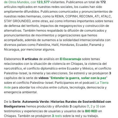
de Otros Mundos, con
123,577
visitantes. Publicamos un total de
172
artículos replicados en nuestras redes sociales, los cuales han sido
ampliamente difundidos. Publicamos comunicados y pronunciamientos de
nuestras redes hermanas, como la REMA, COPINH, RECOMA, ATI, ATALC,
STAY GROUNDED, entre otras, así como informes importantes sobre temas
de defensa del territorio, impactos de megaproyectos y construcción de
alternativas. También hemos respaldado la difusión de comunicados y
pronunciamientos de movimientos y organizaciones que hemos
acompañado, además de sumarnos a la solidaridad internacionalista con
diversos países como Palestina, Haití, Honduras, Ecuador, Panamá y
Nicaragua, por mencionar algunos.
Elaboramos
9 artículos
de análisis en
El Escaramujo
sobre temas
relacionados con la situación de violencia en Chiapas, la violencia del
narcotráfico, el conflicto diplomático entre Ecuador y México, el conflicto
Palestina-Israel, la minería y las elecciones. Se estrenó y se produjeron
3
capítulos de la serie de
videos
“
Entender la guerra, soñar con la paz
”
sobre el conflicto Palestina-Israel. Participamos en el podcast
La Tierra
Arde
para abordar los vínculos entre cultura, tecnología, democracia y
emergencia ambiental.
De la
Serie: Autonomía Verde: Historias Rurales de Sostenibilidad con
Biodigestores
hemos producido y difundido
3
capítulos (
1
,
2
y
3
) con
testimonios y experiencias de usuarias y usuarios de la
BIO
RED
en
Chiapas. También se produjeron
3
reels
sobre la red y su trabajo.