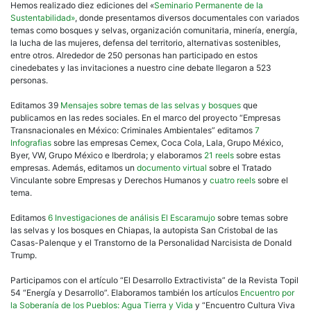
Hemos realizado diez ediciones del «
Seminario Permanente de la
Sustentabilidad»
, donde presentamos diversos documentales con variados
temas como bosques y selvas, organización comunitaria, minería, energía,
la lucha de las mujeres, defensa del territorio, alternativas sostenibles,
entre otros. Alrededor de 250 personas han participado en estos
cinedebates y las invitaciones a nuestro cine debate llegaron a 523
personas.
Editamos 39
Mensajes sobre temas de las selvas y bosques
que
publicamos en las redes sociales. En el marco del proyecto “Empresas
Transnacionales en México: Criminales Ambientales” editamos
7
Infografias
sobre las empresas Cemex, Coca Cola, Lala, Grupo México,
Byer, VW, Grupo México e Iberdrola; y elaboramos
21 reels
sobre estas
empresas. Además, editamos un
documento virtual
sobre el Tratado
Vinculante sobre Empresas y Derechos Humanos y
cuatro reels
sobre el
tema.
Editamos
6 Investigaciones de análisis El Escaramujo
sobre temas sobre
las selvas y los bosques en Chiapas, la autopista San Cristobal de las
Casas-Palenque y el Transtorno de la Personalidad Narcisista de Donald
Trump.
Participamos con el artículo “El Desarrollo Extractivista” de la Revista Topil
54 “Energía y Desarrollo”. Elaboramos también los artículos
Encuentro por
la Soberanía de los Pueblos: Agua Tierra y Vida
y “Encuentro Cultura Viva