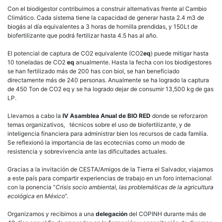
Con el biodigestor contribuimos a construir alternativas frente al Cambio
Climático. Cada sistema tiene la capacidad de generar hasta 2.4 m3 de
biogás al día equivalentes a 3 horas de hornilla prendidas, y 150Lt de
biofertilizante que podrá fertilizar hasta 4.5 has al año.
El potencial de captura de CO2 equivalente (CO2
eq
) puede mitigar hasta
10 toneladas de CO2
eq
anualmente. Hasta la fecha con los biodigestores
se han fertilizado más de 200 has con biol, se han beneficiado
directamente más de 240 personas. Anualmente se ha logrado la captura
de 450 Ton de CO2 eq y se ha logrado dejar de consumir 13,500 kg de gas
LP.
Llevamos a cabo la
IV Asamblea Anual de BIO RED
donde se reforzaron
temas organizativos, técnicos sobre el uso de biofertilizante, y de
inteligencia financiera para administrar bien los recursos de cada familia.
Se reflexionó la importancia de las ecotecnias como un modo de
resistencia y sobrevivencia ante las dificultades actuales.
Gracias a la invitación de CESTA/Amigos de la Tierra el Salvador, viajamos
a este país para compartir experiencias de trabajo en un foro internacional
con la ponencia “
Crisis socio ambiental, las problemáticas de la agricultura
ecológica en México
”.
Organizamos y recibimos a una
delegación
del COPINH durante más de