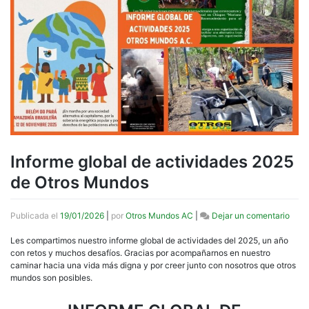
Informe global de actividades 2025
de Otros Mundos
en
Publicada el
19/01/2026
|
por
Otros Mundos AC
|
Dejar un comentario
Info
globa
Les compartimos nuestro informe global de actividades del 2025, un año
de
con retos y muchos desafíos. Gracias por acompañarnos en nuestro
acti
caminar hacia una vida más digna y por creer junto con nosotros que otros
2025
mundos son posibles.
de
Otro