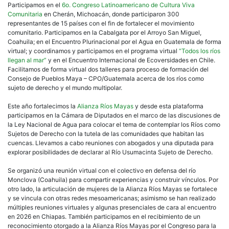
Participamos en el
6o. Congreso Latinoamericano de Cultura Viva
Comunitaria
en Cherán, Michoacán, donde participaron 300
representantes de 15 países con el fin de fortalecer el movimiento
comunitario. Participamos en la Cabalgata por el Arroyo San Miguel,
Coahuila; en el Encuentro Plurinacional por el Agua en Guatemala de forma
virtual; y coordinamos y participamos en el programa virtual
“Todos los ríos
llegan al mar”
y en el Encuentro Internacional de Ecoversidades en Chile.
Facilitamos de forma virtual dos talleres para proceso de formación del
Consejo de Pueblos Maya – CPO/Guatemala acerca de los ríos como
sujeto de derecho y el mundo multipolar.
Este año fortalecimos la
Alianza Ríos Mayas
y desde esta plataforma
participamos en la Cámara de Diputados en el marco de las discusiones de
la Ley Nacional de Agua para colocar el tema de contemplar los Ríos como
Sujetos de Derecho con la tutela de las comunidades que habitan las
cuencas. Llevamos a cabo reuniones con abogados y una diputada para
explorar posibilidades de declarar al Río Usumacinta Sujeto de Derecho.
Se organizó una reunión virtual con el colectivo en defensa del río
Monclova (Coahuila) para compartir experiencias y construir vínculos. Por
otro lado, la articulación de mujeres de la Alianza Ríos Mayas se fortalece
y se vincula con otras redes mesoamericanas; asimismo se han realizado
múltiples reuniones virtuales y algunas presenciales de cara al encuentro
en 2026 en Chiapas. También participamos en el recibimiento de un
reconocimiento otorgado a la Alianza Ríos Mayas por el Congreso para la