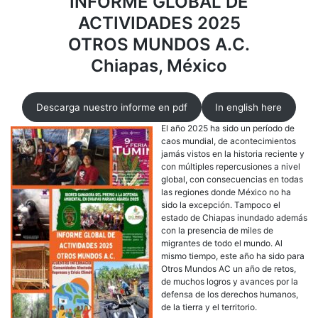
INFORME GLOBAL DE
Mun
ACTIVIDADES 2025
OTROS MUNDOS A.C.
Chiapas, México
Descarga nuestro informe en pdf
In english here
El año 2025 ha sido un período de
caos mundial, de acontecimientos
jamás vistos en la historia reciente y
con múltiples repercusiones a nivel
global, con consecuencias en todas
las regiones donde México no ha
sido la excepción. Tampoco el
estado de Chiapas inundado además
con la presencia de miles de
migrantes de todo el mundo. Al
mismo tiempo, este año ha sido para
Otros Mundos AC un año de retos,
de muchos logros y avances por la
defensa de los derechos humanos,
de la tierra y el territorio.