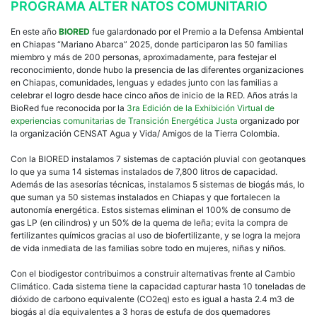
PROGRAMA ALTER NATOS COMUNITARIO
En este año
BIORED
fue galardonado por el Premio a la Defensa Ambiental
en Chiapas “Mariano Abarca” 2025, donde participaron las 50 familias
miembro y más de 200 personas, aproximadamente, para festejar el
reconocimiento, donde hubo la presencia de las diferentes organizaciones
en Chiapas, comunidades, lenguas y edades junto con las familias a
celebrar el logro desde hace cinco años de inicio de la RED. Años atrás la
BioRed fue reconocida por la
3ra Edición de la Exhibición Virtual de
experiencias comunitarias de Transición Energética Justa
organizado por
la organización CENSAT Agua y Vida/ Amigos de la Tierra Colombia.
Con la BIORED instalamos 7 sistemas de captación pluvial con geotanques
lo que ya suma 14 sistemas instalados de 7,800 litros de capacidad.
Además de las asesorías técnicas, instalamos 5 sistemas de biogás más, lo
que suman ya 50 sistemas instalados en Chiapas y que fortalecen la
autonomía energética. Estos sistemas eliminan el 100% de consumo de
gas LP (en cilindros) y un 50% de la quema de leña; evita la compra de
fertilizantes químicos gracias al uso de biofertilizante, y se logra la mejora
de vida inmediata de las familias sobre todo en mujeres, niñas y niños.
Con el biodigestor contribuimos a construir alternativas frente al Cambio
Climático. Cada sistema tiene la capacidad capturar hasta 10 toneladas de
dióxido de carbono equivalente (CO2eq) esto es igual a hasta 2.4 m3 de
biogás al día equivalentes a 3 horas de estufa de dos quemadores