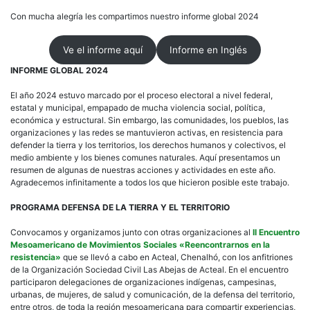
Info
Glob
Con mucha alegría les compartimos nuestro informe global 2024
de
acti
Ve el informe aquí
Informe en Inglés
202
INFORME GLOBAL 2024
El año 2024 estuvo marcado por el proceso electoral a nivel federal,
estatal y municipal, empapado de mucha violencia social, política,
económica y estructural. Sin embargo, las comunidades, los pueblos, las
organizaciones y las redes se mantuvieron activas, en resistencia para
defender la tierra y los territorios, los derechos humanos y colectivos, el
medio ambiente y los bienes comunes naturales. Aquí presentamos un
resumen de algunas de nuestras acciones y actividades en este año.
Agradecemos infinitamente a todos los que hicieron posible este trabajo.
PROGRAMA DEFENSA DE LA TIERRA Y EL TERRITORIO
Convocamos y organizamos junto con otras organizaciones al
II Encuentro
Mesoamericano de Movimientos Sociales «Reencontrarnos en la
resistencia»
que se llevó a cabo en Acteal, Chenalhó, con los anfitriones
de la Organización Sociedad Civil Las Abejas de Acteal. En el encuentro
participaron delegaciones de organizaciones indígenas, campesinas,
urbanas, de mujeres, de salud y comunicación, de la defensa del territorio,
entre otros, de toda la región mesoamericana para compartir experiencias,