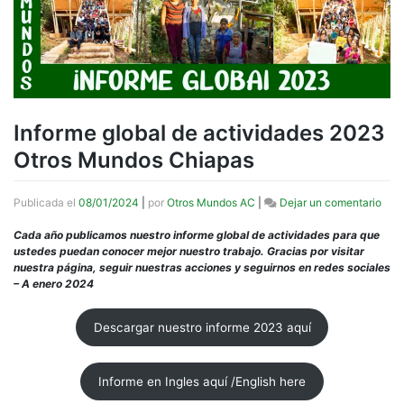
Informe global de actividades 2023
Otros Mundos Chiapas
en
Publicada el
08/01/2024
|
por
Otros Mundos AC
|
Dejar un comentario
Info
glob
Cada año publicamos nuestro informe global de actividades para que
de
ustedes puedan conocer mejor nuestro trabajo. Gracias por visitar
acti
nuestra página, seguir nuestras acciones y seguirnos en redes
sociales
202
– A enero 2024
Otro
Mun
Descargar nuestro informe 2023 aquí
Chi
Informe en Ingles aquí /English here