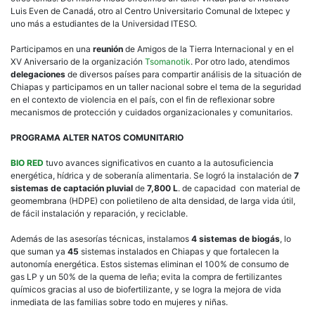
Luis Even de Canadá, otro al Centro Universitario Comunal de Ixtepec y
uno más a estudiantes de la Universidad ITESO.
Participamos en una
reunión
de Amigos de la Tierra Internacional y en el
XV Aniversario de la organización
Tsomanotik
. Por otro lado, atendimos
delegaciones
de diversos países para compartir análisis de la situación de
Chiapas y participamos en un taller nacional sobre el tema de la seguridad
en el contexto de violencia en el país, con el fin de reflexionar sobre
mecanismos de protección y cuidados organizacionales y comunitarios.
PROGRAMA ALTER NATOS COMUNITARIO
BIO RED
tuvo avances significativos en cuanto a la autosuficiencia
energética, hídrica y de soberanía alimentaria. Se logró la instalación de
7
sistemas de captación pluvial
de
7,800 L
. de capacidad con material de
geomembrana (HDPE) con polietileno de alta densidad, de larga vida útil,
de fácil instalación y reparación, y reciclable.
Además de las asesorías técnicas, instalamos
4
sistemas de biogás
, lo
que suman ya
45
sistemas instalados en Chiapas y que fortalecen la
autonomía energética. Estos sistemas eliminan el 100% de consumo de
gas LP y un 50% de la quema de leña; evita la compra de fertilizantes
químicos gracias al uso de biofertilizante, y se logra la mejora de vida
inmediata de las familias sobre todo en mujeres y niñas.