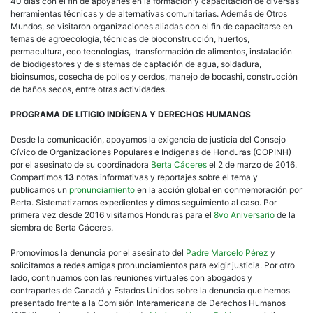
40 días con el fin de apoyarles en la formación y capacitación de diversas
herramientas técnicas y de alternativas comunitarias. Además de Otros
Mundos, se visitaron organizaciones aliadas con el fin de capacitarse en
temas de agroecología, técnicas de bioconstrucción, huertos,
permacultura, eco tecnologías, transformación de alimentos, instalación
de biodigestores y de sistemas de captación de agua, soldadura,
bioinsumos, cosecha de pollos y cerdos, manejo de bocashi, construcción
de baños secos, entre otras actividades.
PROGRAMA DE LITIGIO INDÍGENA Y DERECHOS HUMANOS
Desde la comunicación, apoyamos la exigencia de justicia del Consejo
Cívico de Organizaciones Populares e Indígenas de Honduras (COPINH)
por el asesinato de su coordinadora
Berta Cáceres
el 2 de marzo de 2016.
Compartimos
13
notas informativas y reportajes sobre el tema y
publicamos un
pronunciamiento
en la acción global en conmemoración por
Berta. Sistematizamos expedientes y dimos seguimiento al caso. Por
primera vez desde 2016 visitamos Honduras para el
8vo Aniversario
de la
siembra de Berta Cáceres.
Promovimos la denuncia por el asesinato del
Padre Marcelo Pérez
y
solicitamos a redes amigas pronunciamientos para exigir justicia. Por otro
lado, continuamos con las reuniones virtuales con abogados y
contrapartes de Canadá y Estados Unidos sobre la denuncia que hemos
presentado frente a la Comisión Interamericana de Derechos Humanos