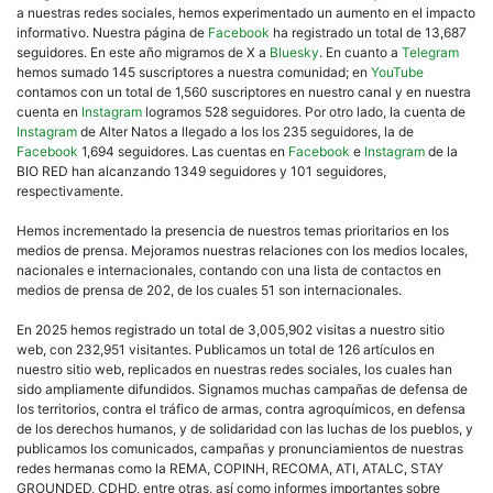
a nuestras redes sociales, hemos experimentado un aumento en el impacto
informativo. Nuestra página de
Facebook
ha registrado un total de 13,687
seguidores. En este año migramos de X a
Bluesky
. En cuanto a
Telegram
hemos sumado 145 suscriptores a nuestra comunidad; en
YouTube
contamos con un total de 1,560 suscriptores en nuestro canal y en nuestra
cuenta en
Instagram
logramos 528 seguidores. Por otro lado, la cuenta de
Instagram
de Alter Natos a llegado a los los 235 seguidores, la de
Facebook
1,694 seguidores. Las cuentas en
Facebook
e
Instagram
de la
BIO RED han alcanzando 1349 seguidores y 101 seguidores,
respectivamente.
Hemos incrementado la presencia de nuestros temas prioritarios en los
medios de prensa. Mejoramos nuestras relaciones con los medios locales,
nacionales e internacionales, contando con una lista de contactos en
medios de prensa de 202, de los cuales 51 son internacionales.
En 2025 hemos registrado un total de 3,005,902 visitas a nuestro sitio
web, con 232,951 visitantes. Publicamos un total de 126 artículos en
nuestro sitio web, replicados en nuestras redes sociales, los cuales han
sido ampliamente difundidos. Signamos muchas campañas de defensa de
los territorios, contra el tráfico de armas, contra agroquímicos, en defensa
de los derechos humanos, y de solidaridad con las luchas de los pueblos, y
publicamos los comunicados, campañas y pronunciamientos de nuestras
redes hermanas como la REMA, COPINH, RECOMA, ATI, ATALC, STAY
GROUNDED, CDHD, entre otras, así como informes importantes sobre