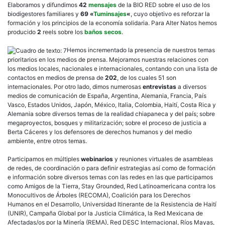
Elaboramos y difundimos
42
mensajes
de la BIO RED sobre el uso de los
biodigestores familiares y
69 «
Tuminsajes
«
, cuyo objetivo es reforzar la
formación y los principios de la economía solidaria. Para Alter Natos hemos
producido
2
reels sobre los
baños secos
.
Hemos incrementado la presencia de nuestros temas
prioritarios en los medios de prensa. Mejoramos nuestras relaciones con
los medios locales, nacionales e internacionales, contando con una lista de
contactos en medios de prensa de
202
, de los cuales 51 son
internacionales. Por otro lado, dimos numerosas
entrevistas
a diversos
medios de comunicación de España, Argentina, Alemania, Francia, País
Vasco, Estados Unidos, Japón, México, Italia, Colombia, Haití, Costa Rica y
Alemania sobre diversos temas de la realidad chiapaneca y del país; sobre
megaproyectos, bosques y militarización; sobre el proceso de justicia a
Berta Cáceres y los defensores de derechos humanos y del medio
ambiente, entre otros temas.
Participamos en múltiples
webinarios
y reuniones virtuales de asambleas
de redes, de coordinación o para definir estrategias así como de formación
e información sobre diversos temas con las redes en las que participamos
como Amigos de la Tierra, Stay Grounded, Red Latinoamericana contra los
Monocultivos de Árboles (RECOMA), Coalición para los Derechos
Humanos en el Desarrollo, Universidad Itinerante de la Resistencia de Haití
(UNIR), Campaña Global por la Justicia Climática, la Red Mexicana de
Afectadas/os por la Minería (REMA), Red DESC Internacional, Ríos Mayas,