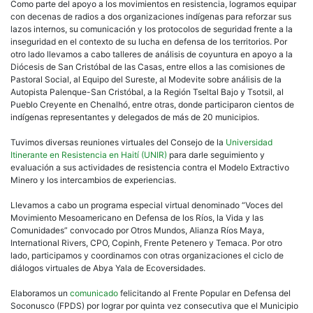
Como parte del apoyo a los movimientos en resistencia, logramos equipar
con decenas de radios a dos organizaciones indígenas para reforzar sus
lazos internos, su comunicación y los protocolos de seguridad frente a la
inseguridad en el contexto de su lucha en defensa de los territorios. Por
otro lado llevamos a cabo talleres de análisis de coyuntura en apoyo a la
Diócesis de San Cristóbal de las Casas, entre ellos a las comisiones de
Pastoral Social, al Equipo del Sureste, al Modevite sobre análisis de la
Autopista Palenque-San Cristóbal, a la Región Tseltal Bajo y Tsotsil, al
Pueblo Creyente en Chenalhó, entre otras, donde participaron cientos de
indígenas representantes y delegados de más de 20 municipios.
Tuvimos diversas reuniones virtuales del Consejo de la
Universidad
Itinerante en Resistencia en Haití (UNIR)
para darle seguimiento y
evaluación a sus actividades de resistencia contra el Modelo Extractivo
Minero y los intercambios de experiencias.
Llevamos a cabo un programa especial virtual denominado “Voces del
Movimiento Mesoamericano en Defensa de los Ríos, la Vida y las
Comunidades” convocado por Otros Mundos, Alianza Ríos Maya,
International Rivers, CPO, Copinh, Frente Petenero y Temaca. Por otro
lado, participamos y coordinamos con otras organizaciones el ciclo de
diálogos virtuales de Abya Yala de Ecoversidades.
Elaboramos un
comunicado
felicitando al Frente Popular en Defensa del
Soconusco (FPDS) por lograr por quinta vez consecutiva que el Municipio