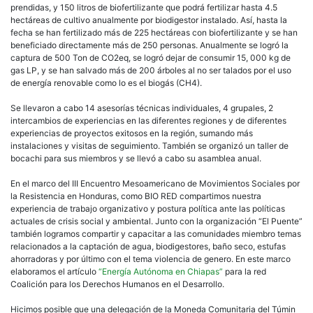
prendidas, y 150 litros de biofertilizante que podrá fertilizar hasta 4.5
hectáreas de cultivo anualmente por biodigestor instalado. Así, hasta la
fecha se han fertilizado más de 225 hectáreas con biofertilizante y se han
beneficiado directamente más de 250 personas. Anualmente se logró la
captura de 500 Ton de CO2eq, se logró dejar de consumir 15, 000 kg de
gas LP, y se han salvado más de 200 árboles al no ser talados por el uso
de energía renovable como lo es el biogás (CH4).
Se llevaron a cabo 14 asesorías técnicas individuales, 4 grupales, 2
intercambios de experiencias en las diferentes regiones y de diferentes
experiencias de proyectos exitosos en la región, sumando más
instalaciones y visitas de seguimiento. También se organizó un taller de
bocachi para sus miembros y se llevó a cabo su asamblea anual.
En el marco del III Encuentro Mesoamericano de Movimientos Sociales por
la Resistencia en Honduras, como BIO RED compartimos nuestra
experiencia de trabajo organizativo y postura política ante las políticas
actuales de crisis social y ambiental. Junto con la organización “El Puente”
también logramos compartir y capacitar a las comunidades miembro temas
relacionados a la captación de agua, biodigestores, baño seco, estufas
ahorradoras y por último con el tema violencia de genero. En este marco
elaboramos el artículo
“Energía Autónoma en Chiapas”
para la red
Coalición para los Derechos Humanos en el Desarrollo.
Hicimos posible que una delegación de la Moneda Comunitaria del Túmin