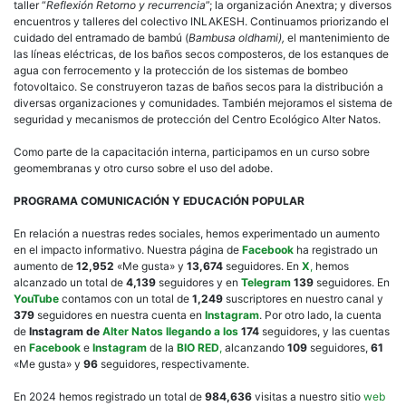
taller “
Reflexión Retorno y recurrencia
”; la organización Anextra; y diversos
encuentros y talleres del colectivo INLAKESH. Continuamos priorizando el
cuidado del entramado de bambú (
Bambusa oldhami),
el mantenimiento de
las líneas eléctricas, de los baños secos composteros, de los estanques de
agua con ferrocemento y la protección de los sistemas de bombeo
fotovoltaico. Se construyeron tazas de baños secos para la distribución a
diversas organizaciones y comunidades. También mejoramos el sistema de
seguridad y mecanismos de protección del Centro Ecológico Alter Natos.
Como parte de la capacitación interna, participamos en un curso sobre
geomembranas y otro curso sobre el uso del adobe.
PROGRAMA COMUNICACIÓN Y EDUCACIÓN POPULAR
En relación a nuestras redes sociales, hemos experimentado un aumento
en el impacto informativo. Nuestra página de
Facebook
ha registrado un
aumento de
12,952
«Me gusta» y
13,674
seguidores. En
X
,
hemos
alcanzado un total de
4,139
seguidores y en
Telegram
139
seguidores. En
YouTube
contamos con un total de
1,249
suscriptores en nuestro canal y
379
seguidores en nuestra cuenta en
Instagram
. Por otro lado, la cuenta
de
Instagram de
Alter Natos llegando a los
174
seguidores, y las cuentas
en
Facebook
e
Instagram
de la
BIO RED
,
alcanzando
109
seguidores,
61
«Me gusta» y
96
seguidores, respectivamente.
En 2024 hemos registrado un total de
984,636
visitas a nuestro sitio
web