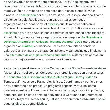
de Acacoyagua se declare libre deminería. Por su lado, mantuvimos
reuniones con actores de la zona zoque sobre laproblemática de la posible
reactivación de la minería en esta zona de Chiapas. Como REMAse
elaboró un
comunicado
por el 16 aniversario luctuoso de Mariano Abarca
exigiendo justicia. Realizamos reuniones virtuales con otras
organizaciones aliadas sobre el
proceso
que llevamos a cabo en la
Comisión Interamericana de Derechos Humanos (CIDH) sobre el caso del
asesinato
de Mariano Abarca por la empresa minera canadiense Blackfire.
Por otro lado, convocamos y organizamos la entrega del
6
o. Premio a la
Defensa Ambiental en Chiapas “Mariano Abarca” 2025
otorgada a la
organización
BioRed,
en medio de una fiesta comunitaria donde se
galardonó a la primera organización indígena y campesina que implementa
una
alternativa de energía autónoma sustentable
, sistemas de captación
de agua y mejoramiento de su soberanía alimentaria.
Participamos en el webinar sobre Consecuencias Socio Ambientales de los
“desarrollos” neoliberales. Convocamos y organizamos con otros actores
el
Encuentro por la Soberanía delos Pueblos “Agua, Tierra y Vida”
en
Temacapulín, Acasico y Palmarejo, Jalisco. Coordinamos y participamos
en su conferencia de prensa, un programa especial virtual así como
diversos eventos políticos, presentaciones de libros, exposición pictórica,
concierto, etc. En este contexto apoyamos la Caravana Cuauhtémoc de
San Blas, Nayarit a Temacapulín, Jalisco, con ceremonias Wixraritari por el
agua en diversas comunidades.