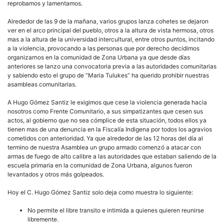
reprobamos y lamentamos.
Alrededor de las 9 de la mañana, varios grupos lanza cohetes se dejaron
ver en el arco principal del pueblo, otros a la altura de vista hermosa, otros
mas a la altura de la universidad intercultural, entre otros puntos, incitando
a la violencia, provocando a las personas que por derecho decidimos
organizarnos en la comunidad de Zona Urbana ya que desde días
anteriores se lanzo una convocatoria previa a las autoridades comunitarias
y sabiendo esto el grupo de “Maria Tulukes” ha querido prohibir nuestras
asambleas comunitarias.
A Hugo Gómez Santiz le exigimos que cese la violencia generada hacia
nosotros como Frente Comunitario, a sus simpatizantes que cesen sus
actos, al gobierno que no sea cómplice de esta situación, todos ellos ya
tienen mas de una denuncia en la Fiscalía Indigena por todos los agravios
cometidos con anterioridad. Ya que alrededor de las 12 horas del día al
termino de nuestra Asamblea un grupo armado comenzó a atacar con
armas de fuego de alto calibre a las autoridades que estaban saliendo de la
escuela primaria en la comunidad de Zona Urbana, algunos fueron
levantados y otros más golpeados.
Hoy el C. Hugo Gómez Santiz solo deja como muestra lo siguiente:
No permite el libre transito e intimida a quienes quieren reunirse
libremente.