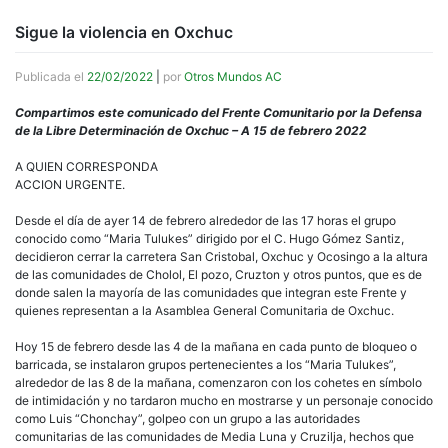
Sigue la violencia en Oxchuc
Publicada el
22/02/2022
|
por
Otros Mundos AC
Compartimos este comunicado del Frente Comunitario por la Defensa
de la Libre Determinación de Oxchuc – A 15 de febrero 2022
A QUIEN CORRESPONDA
ACCION URGENTE.
Desde el día de ayer 14 de febrero alrededor de las 17 horas el grupo
conocido como “Maria Tulukes” dirigido por el C. Hugo Gómez Santiz,
decidieron cerrar la carretera San Cristobal, Oxchuc y Ocosingo a la altura
de las comunidades de Cholol, El pozo, Cruzton y otros puntos, que es de
donde salen la mayoría de las comunidades que integran este Frente y
quienes representan a la Asamblea General Comunitaria de Oxchuc.
Hoy 15 de febrero desde las 4 de la mañana en cada punto de bloqueo o
barricada, se instalaron grupos pertenecientes a los “Maria Tulukes”,
alrededor de las 8 de la mañana, comenzaron con los cohetes en símbolo
de intimidación y no tardaron mucho en mostrarse y un personaje conocido
como Luis “Chonchay”, golpeo con un grupo a las autoridades
comunitarias de las comunidades de Media Luna y Cruzilja, hechos que