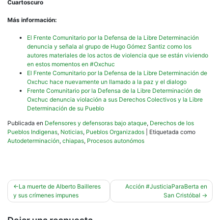
Cuartoscuro
Más información:
El Frente Comunitario por la Defensa de la Libre Determinación
denuncia y señala al grupo de Hugo Gómez Santiz como los
autores materiales de los actos de violencia que se están viviendo
en estos momentos en #Oxchuc
El Frente Comunitario por la Defensa de la Libre Determinación de
Oxchuc hace nuevamente un llamado a la paz y el dialogo
Frente Comunitario por la Defensa de la Libre Determinación de
Oxchuc denuncia violación a sus Derechos Colectivos y la Libre
Determinación de su Pueblo
Publicada en
Defensores y defensoras bajo ataque
,
Derechos de los
Pueblos Indigenas
,
Noticias
,
Pueblos Organizados
|
Etiquetada como
Autodeterminación
,
chiapas
,
Procesos autonómos
Navegación
La muerte de Alberto Bailleres
Acción #JusticiaParaBerta en
y sus crímenes impunes
San Cristóbal
de
entradas