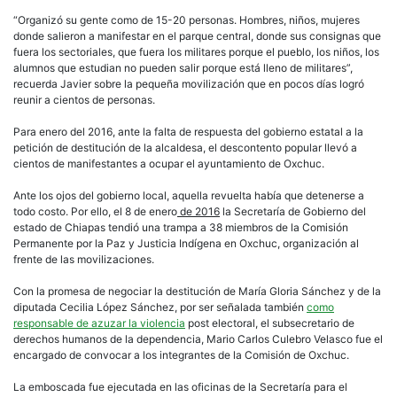
“Organizó su gente como de 15-20 personas. Hombres, niños, mujeres
donde salieron a manifestar en el parque central, donde sus consignas que
fuera los sectoriales, que fuera los militares porque el pueblo, los niños, los
alumnos que estudian no pueden salir porque está lleno de militares”,
recuerda Javier sobre la pequeña movilización que en pocos días logró
reunir a cientos de personas.
Para enero del 2016, ante la falta de respuesta del gobierno estatal a la
petición de destitución de la alcaldesa, el descontento popular llevó a
cientos de manifestantes a ocupar el ayuntamiento de Oxchuc.
Ante los ojos del gobierno local, aquella revuelta había que detenerse a
todo costo. Por ello, el 8 de enero
de 2016
la Secretaría de Gobierno del
estado de Chiapas tendió una trampa a 38 miembros de la Comisión
Permanente por la Paz y Justicia Indígena en Oxchuc, organización al
frente de las movilizaciones.
Con la promesa de negociar la destitución de María Gloria Sánchez y de la
diputada Cecilia López Sánchez
,
por ser señalada también
como
responsable de azuzar la violencia
post electoral, el subsecretario de
derechos humanos de la dependencia, Mario Carlos Culebro Velasco fue el
encargado de convocar a los integrantes de la Comisión de Oxchuc.
La emboscada fue ejecutada en las oficinas de la Secretaría para el