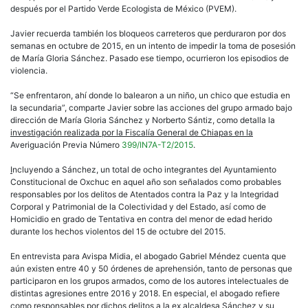
después por el Partido Verde Ecologista de México (PVEM).
Javier recuerda también los bloqueos carreteros que perduraron por dos
semanas en octubre de 2015, en un intento de impedir la toma de posesión
de María Gloria Sánchez. Pasado ese tiempo, ocurrieron los episodios de
violencia.
“Se enfrentaron, ahí donde lo balearon a un niño, un chico que estudia en
la secundaria”, comparte Javier sobre las acciones del grupo armado bajo
dirección de María Gloria Sánchez y Norberto Sántiz, como detalla la
investigación realizada por la Fiscalía General de Chiapas en la
Averiguación Previa Número
399/IN7A-T2/2015
.
I
ncluyendo a Sánchez, un total de ocho integrantes del Ayuntamiento
Constitucional de Oxchuc en aquel año son señalados como probables
responsables por los delitos de Atentados contra la Paz y la Integridad
Corporal y Patrimonial de la Colectividad y del Estado, así como de
Homicidio en grado de Tentativa en contra del menor de edad herido
durante los hechos violentos del 15 de octubre del 2015.
En entrevista para Avispa Midia, el abogado Gabriel Méndez cuenta que
aún existen entre 40 y 50 órdenes de aprehensión, tanto de personas que
participaron en los grupos armados, como de los autores intelectuales de
distintas agresiones entre 2016 y 2018. En especial, el abogado refiere
como responsables por dichos delitos a la ex alcaldesa Sánchez y su