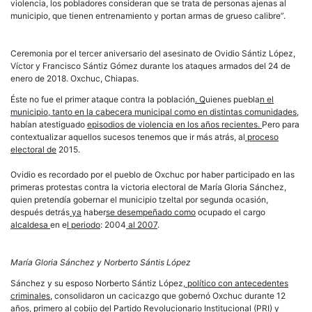
violencia, los pobladores consideran que se trata de personas ajenas al
municipio, que tienen entrenamiento y portan armas de grueso calibre”.
Ceremonia por el tercer aniversario del asesinato de Ovidio Sántiz López,
Víctor y Francisco Sántiz Gómez durante los ataques armados del 24 de
enero de 2018. Oxchuc, Chiapas.
Éste no fue el primer ataque contra la población
. Q
uienes puebla
n el
municipio, tanto en la cabecera municipal como en distintas comunidades,
habían atestiguado
episodios de violencia en los años recientes.
Pero para
contextualizar aquellos sucesos tenemos que ir más atrás, al
proceso
electoral de
2015.
Ovidio es recordado por el pueblo de Oxchuc por haber participado en las
primeras protestas contra la victoria electoral de María Gloria Sánchez,
quien pretendía gobernar el municipio tzeltal por
segunda ocasión
,
después detrás
ya
haber
se desempeñado como
ocupado el cargo
alcaldesa
en e
l periodo
: 2004
al 2007
.
María Gloria Sánchez y Norberto Sántis López
Sánchez y su esposo Norberto Sántiz López,
político con antecedentes
criminales,
consolidaron un cacicazgo que gobernó Oxchuc durante 12
años, primero al cobijo del Partido Revolucionario Institucional (PRI) y