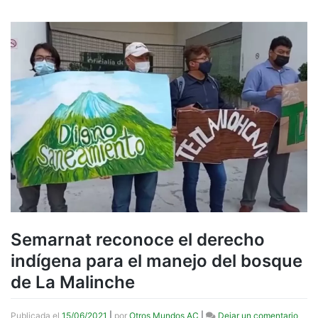
Semarnat reconoce el derecho
indígena para el manejo del bosque
de La Malinche
en
Publicada el
15/06/2021
|
por
Otros Mundos AC
|
Dejar un comentario