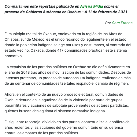
Oxch
El
Compartimos este reportaje publicado en
Avispa Midia
sobre el
únic
proceso de Gobierno Autónomo en Oxchuc – A 11 de febrero de 2021
muni
de
Por
Sare Frabes
Chia
regi
El municipio tzeltal de Oxchuc, enclavado en la región de los Altos de
lega
Chiapas, sur de México, es el único reconocido legalmente en el estado
por
donde la población indígena se rige por usos y costumbres, al contrario del
usos
estado vecino, Oaxaca, donde 417 comunidades practican este sistema
y
normativo.
cost
es
La expulsión de los partidos políticos en Oxchuc se dio definitivamente en
botín
el año de 2018 tras años de movilización de las comunidades. Después de
de
intensas protestas, un proceso de autoconsulta indígena realizado en más
los
de un centenar de comunidades tzeltales respaldó el cambio de régimen.
caci
Ahora, en el contexto de un nuevo proceso electoral, comunidades de
Oxchuc denuncian la agudización de la violencia por parte de grupos
paramilitares y acciones de sabotaje provenientes de actores partidistas,
quienes buscan deslegitimar el sistema normativo indígena.
El siguiente reportaje, dividido en dos partes, contextualiza el conflicto de
años recientes y las acciones del gobierno comunitario en su defensa
contra los embates de los partidos políticos.