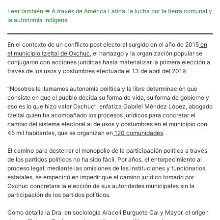
Leer también ⇒ A través de América Latina, la lucha por la tierra comunal y
la autonomía indígena
En el contexto de un conflicto post electoral surgido en el año de 2015
en
el municipio
tzeltal
de Oxchuc
, el hartazgo y la organización popular se
conjugaron con acciones jurídicas hasta materializar la primera elección a
través de los usos y costumbres efectuada el 13 de abril del 2019.
“Nosotros le llamamos autonomía política y la libre determinación que
consiste en que el pueblo decida su forma de vida, su forma de gobierno y
eso es lo que hizo valer Oxchuc”, enfatiza Gabriel Méndez López, abogado
tzeltal quien ha acompañado los procesos jurídicos para concretar el
cambio del sistema electoral al de usos y costumbres en el municipio con
45 mil habitantes, que se organizan en
120 comunidades
.
El camino para desterrar el monopolio de la participación política a través
de los partidos políticos no ha sido fácil. Por años, el entorpecimiento al
proceso legal, mediante las omisiones de las instituciones y funcionarios
estatales, se empecinó en impedir que el camino jurídico tomado por
Oxchuc concretara la elección de sus autoridades municipales sin la
participación de los partidos políticos.
Como detalla la Dra. en sociología Araceli Burguete Cal y Mayor, el origen