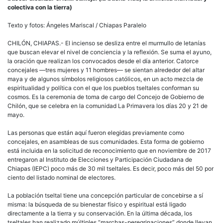
colectiva con la tierra)
Texto y fotos: Ángeles Mariscal / Chiapas Paralelo
CHILÓN, CHIAPAS.- El incienso se desliza entre el murmullo de letanías
que buscan elevar el nivel de conciencia y la reflexión. Se suma el ayuno,
la oración que realizan los convocados desde el día anterior. Catorce
concejales —tres mujeres y 11 hombres— se sientan alrededor del altar
maya y de algunos símbolos religiosos católicos, en un acto mezcla de
espiritualidad y política con el que los pueblos tseltales conforman su
cosmos. Es la ceremonia de toma de cargo del Concejo de Gobierno de
Chilón, que se celebra en la comunidad La Primavera los días 20 y 21 de
mayo.
Las personas que están aquí fueron elegidas previamente como
concejales, en asambleas de sus comunidades. Esta forma de gobierno
está incluida en la solicitud de reconocimiento que en noviembre de 2017
entregaron al Instituto de Elecciones y Participación Ciudadana de
Chiapas (IEPC) poco más de 30 mil tseltales. Es decir, poco más del 50 por
ciento del listado nominal de electores.
La población tseltal tiene una concepción particular de concebirse a sí
misma: la búsqueda de su bienestar físico y espiritual está ligado
directamente a la tierra y su conservación. En la última década, los
tseltales han realizado múltiples “marchas-peregrinaciones” donde llevan