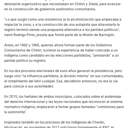
detonante organizativo que necesitaban en Chilón y Sitalá, para avanzar
en la construcción de gobiernos autónomos comunitarios.
“Lo que surgió como una resistencia (a la alcoholización que empezaba a
impactar la zona, y a la construcción de una autopista que atravesaría la
región) terminó siendo una propuesta alternativa a los partidos políticos”,
narró Rodrigo Pinto, jesuita que formó parte de la Misión de Bachajón.
Antes, en 1992 y 1995, quienes ahora forman parte de los Gobiernos
Comunitarios de Chilón, tuvieron la experiencia de haber colocado a un
indígena como candidato en las elecciones partidistas, “prestando” a un
partido político su registro.
En los dos procesos electorales de esos años ganaron la presidencia, pero
luego vino “la influencia partidista, la división interna” en sus comunidades,
el rompimiento del lekil cuxlejali. Esa, decidieron entonces, no era la vía
para colocar a sus autoridades.
En 2015, los tseltales de ambos municipios, colocados sobre el andamiaje
del derecho internacional y las leyes nacionales que reconocen al sistema
normativo indígena, empezaron a formar grupos llamados “comisiones para
la autonomía”.
Inspirados también en los procesos de los indígenas de Cherán,
Michoacán, en noviembre de 2017 solicitaron formalmente al IEPC el