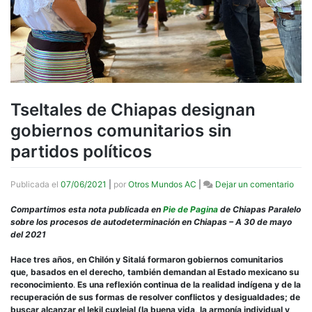
Tseltales de Chiapas designan
gobiernos comunitarios sin
partidos políticos
en
Publicada el
07/06/2021
|
por
Otros Mundos AC
|
Dejar un comentario
Tsel
de
Compartimos esta nota publicada en
Pie de Pagina
de Chiapas Paralelo
Chia
sobre los procesos de autodeterminación en Chiapas – A 30 de mayo
desi
del 2021
gobi
comu
Hace tres años, en Chilón y Sitalá formaron gobiernos comunitarios
sin
que, basados en el derecho, también demandan al Estado mexicano su
part
reconocimiento
.
Es una reflexión continua de la realidad indígena y de la
polít
recuperación de sus formas de resolver conflictos y desigualdades; de
buscar alcanzar el lekil cuxlejal (la buena vida, la armonía individual y