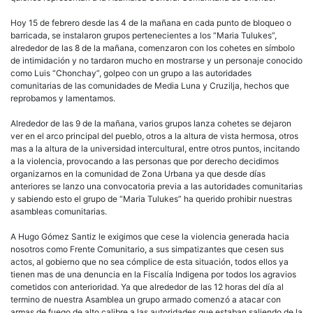
Hoy 15 de febrero desde las 4 de la mañana en cada punto de bloqueo o
barricada, se instalaron grupos pertenecientes a los “Maria Tulukes”,
alrededor de las 8 de la mañana, comenzaron con los cohetes en símbolo
de intimidación y no tardaron mucho en mostrarse y un personaje conocido
como Luis “Chonchay”, golpeo con un grupo a las autoridades
comunitarias de las comunidades de Media Luna y Cruzilja, hechos que
reprobamos y lamentamos.
Alrededor de las 9 de la mañana, varios grupos lanza cohetes se dejaron
ver en el arco principal del pueblo, otros a la altura de vista hermosa, otros
mas a la altura de la universidad intercultural, entre otros puntos, incitando
a la violencia, provocando a las personas que por derecho decidimos
organizarnos en la comunidad de Zona Urbana ya que desde días
anteriores se lanzo una convocatoria previa a las autoridades comunitarias
y sabiendo esto el grupo de “Maria Tulukes” ha querido prohibir nuestras
asambleas comunitarias.
A Hugo Gómez Santiz le exigimos que cese la violencia generada hacia
nosotros como Frente Comunitario, a sus simpatizantes que cesen sus
actos, al gobierno que no sea cómplice de esta situación, todos ellos ya
tienen mas de una denuncia en la Fiscalía Indigena por todos los agravios
cometidos con anterioridad. Ya que alrededor de las 12 horas del día al
termino de nuestra Asamblea un grupo armado comenzó a atacar con
armas de fuego de alto calibre a las autoridades que estaban saliendo de la