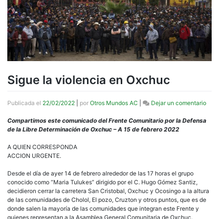
Sigue la violencia en Oxchuc
en
Publicada el
22/02/2022
|
por
Otros Mundos AC
|
Dejar un comentario
Sigu
la
Compartimos este comunicado del Frente Comunitario por la Defensa
viol
de la Libre Determinación de Oxchuc – A 15 de febrero 2022
en
Oxc
A QUIEN CORRESPONDA
ACCION URGENTE.
Desde el día de ayer 14 de febrero alrededor de las 17 horas el grupo
conocido como “Maria Tulukes” dirigido por el C. Hugo Gómez Santiz,
decidieron cerrar la carretera San Cristobal, Oxchuc y Ocosingo a la altura
de las comunidades de Cholol, El pozo, Cruzton y otros puntos, que es de
donde salen la mayoría de las comunidades que integran este Frente y
quienes representan a la Asamblea General Comunitaria de Oxchuc.