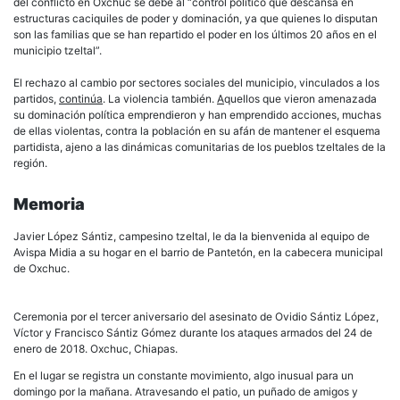
del conflicto en Oxchuc se debe al “control político que descansa en
estructuras caciquiles de poder y dominación, ya que quienes lo disputan
son las familias que se han repartido el poder en los últimos 20 años en el
municipio tzeltal”.
El rechazo al cambio por sectores sociales del municipio, vinculados a los
partidos,
continúa
. La violencia también.
A
quellos que vieron amenazada
su dominación política emprendieron y han emprendido acciones, muchas
de ellas violentas, contra la población en su afán de mantener el esquema
partidista, ajeno a las dinámicas comunitarias de los pueblos tzeltales de la
región.
Memoria
Javier López Sántiz, campesino tzeltal, le da la bienvenida al equipo de
Avispa Midia a su hogar en el barrio de Pantetón, en la cabecera municipal
de Oxchuc.
Ceremonia por el tercer aniversario del asesinato de Ovidio Sántiz López,
Víctor y Francisco Sántiz Gómez durante los ataques armados del 24 de
enero de 2018. Oxchuc, Chiapas.
En el lugar se registra un constante movimiento, algo inusual para un
domingo por la mañana. Atravesando el patio, un puñado de amigos y