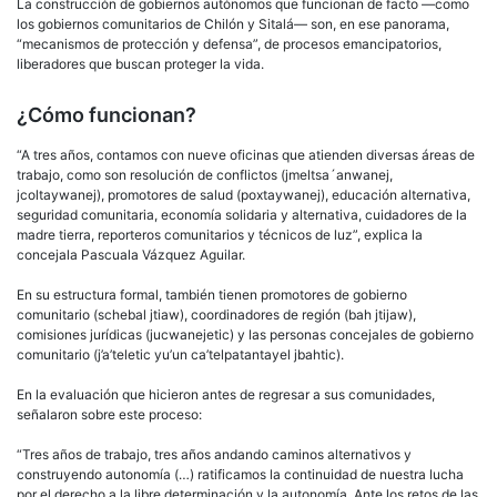
La construcción de gobiernos autónomos que funcionan de facto —como
los gobiernos comunitarios de Chilón y Sitalá— son, en ese panorama,
“mecanismos de protección y defensa”, de procesos emancipatorios,
liberadores que buscan proteger la vida.
¿Cómo funcionan?
“A tres años, contamos con nueve oficinas que atienden diversas áreas de
trabajo, como son resolución de conflictos (jmeltsa´anwanej,
jcoltaywanej), promotores de salud (poxtaywanej), educación alternativa,
seguridad comunitaria, economía solidaria y alternativa, cuidadores de la
madre tierra, reporteros comunitarios y técnicos de luz”, explica la
concejala Pascuala Vázquez Aguilar.
En su estructura formal, también tienen promotores de gobierno
comunitario (schebal jtiaw), coordinadores de región (bah jtijaw),
comisiones jurídicas (jucwanejetic) y las personas concejales de gobierno
comunitario (j’a’teletic yu’un ca’telpatantayel jbahtic).
En la evaluación que hicieron antes de regresar a sus comunidades,
señalaron sobre este proceso:
“Tres años de trabajo, tres años andando caminos alternativos y
construyendo autonomía (…) ratificamos la continuidad de nuestra lucha
por el derecho a la libre determinación y la autonomía. Ante los retos de las