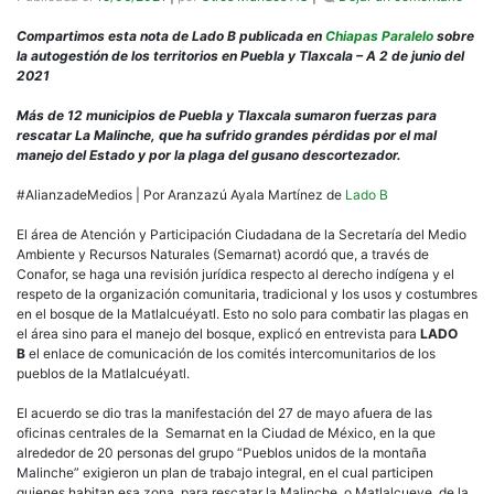
Sema
reco
Compartimos esta nota de Lado B publicada en
Chiapas Paralelo
sobre
el
la autogestión de los territorios en Puebla y Tlaxcala – A 2 de junio del
dere
2021
indí
para
Más de 12 municipios de Puebla y Tlaxcala sumaron fuerzas para
el
rescatar La Malinche, que ha sufrido grandes pérdidas por el mal
mane
manejo del Estado y por la plaga del gusano descortezador.
del
bosq
#AlianzadeMedios | Por Aranzazú Ayala Martínez de
Lado B
de
La
El área de Atención y Participación Ciudadana de la Secretaría del Medio
Mali
Ambiente y Recursos Naturales (Semarnat) acordó que, a través de
Conafor, se haga una revisión jurídica respecto al derecho indígena y el
respeto de la organización comunitaria, tradicional y los usos y costumbres
en el bosque de la Matlalcuéyatl. Esto no solo para combatir las plagas en
el área sino para el manejo del bosque, explicó en entrevista para
LADO
B
el enlace de comunicación de los comités intercomunitarios de los
pueblos de la Matlalcuéyatl.
El acuerdo se dio tras la manifestación del 27 de mayo afuera de las
oficinas centrales de la Semarnat en la Ciudad de México, en la que
alrededor de 20 personas del grupo “Pueblos unidos de la montaña
Malinche” exigieron un plan de trabajo integral, en el cual participen
quienes habitan esa zona, para rescatar la Malinche, o Matlalcueye, de la