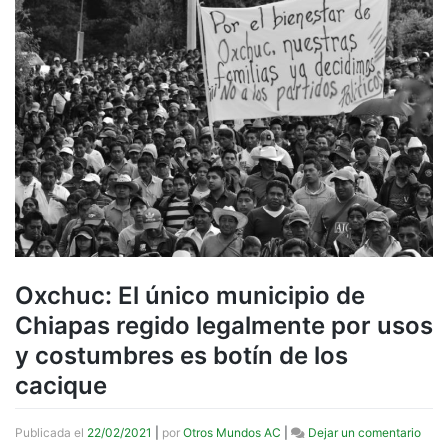
Oxchuc: El único municipio de
Chiapas regido legalmente por usos
y costumbres es botín de los
cacique
en
Publicada el
22/02/2021
|
por
Otros Mundos AC
|
Dejar un comentario