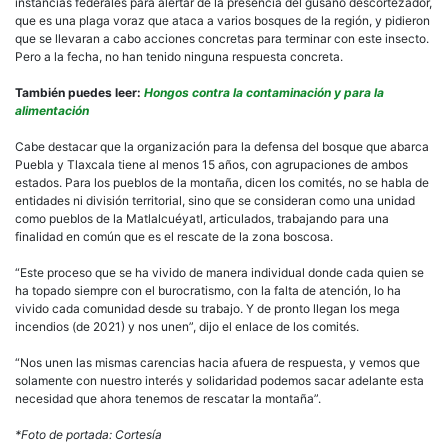
instancias federales para alertar de la presencia del gusano descortezador,
que es una plaga voraz que ataca a varios bosques de la región, y pidieron
que se llevaran a cabo acciones concretas para terminar con este insecto.
Pero a la fecha, no han tenido ninguna respuesta concreta.
También puedes leer:
Hongos contra la contaminación y para la
alimentación
Cabe destacar que la organización para la defensa del bosque que abarca
Puebla y Tlaxcala tiene al menos 15 años, con agrupaciones de ambos
estados. Para los pueblos de la montaña, dicen los comités, no se habla de
entidades ni división territorial, sino que se consideran como una unidad
como pueblos de la Matlalcuéyatl, articulados, trabajando para una
finalidad en común que es el rescate de la zona boscosa.
“Este proceso que se ha vivido de manera individual donde cada quien se
ha topado siempre con el burocratismo, con la falta de atención, lo ha
vivido cada comunidad desde su trabajo. Y de pronto llegan los mega
incendios (de 2021) y nos unen”, dijo el enlace de los comités.
“Nos unen las mismas carencias hacia afuera de respuesta, y vemos que
solamente con nuestro interés y solidaridad podemos sacar adelante esta
necesidad que ahora tenemos de rescatar la montaña”.
*Foto de portada: Cortesía