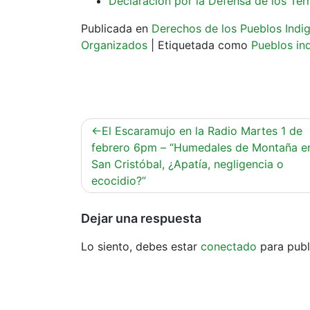
Declaración por la Defensa de los Ter
Publicada en
Derechos de los Pueblos Indi
Organizados
|
Etiquetada como
Pueblos in
Navegación
El Escaramujo en la Radio Martes 1 de
de
febrero 6pm – “Humedales de Montaña e
San Cristóbal, ¿Apatía, negligencia o
entradas
ecocidio?”
Dejar una respuesta
Lo siento, debes estar
conectado
para publ