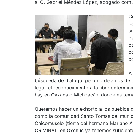
al C. Gabriel Méndez López, abogado comun
C
c
s
c
c
c
c
A
búsqueda de dialogo, pero no dejamos de 
legal, el reconocimiento a la libre determi
hay en Oaxaca o Michoacán, donde es tema
Queremos hacer un exhorto a los pueblos d
como la comunidad Santo Tomas del munici
Chicomuselo (tierra del hermano Mariano
CRIMINAL, en Oxchuc ya tenemos suficiente