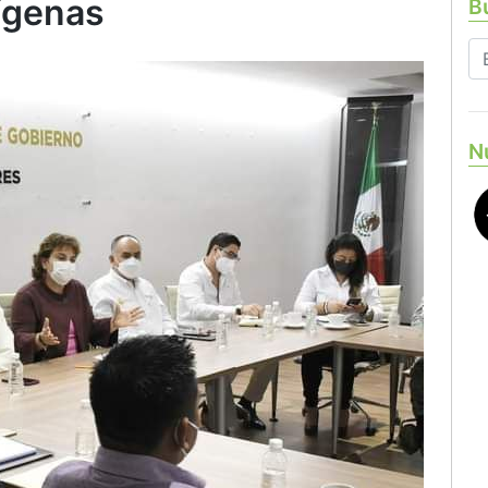
ígenas
Bu
N