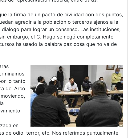
de
Oxchuc
ue la firma de un pacto de civilidad con dos puntos,
hace
uedan agredir a la población o terceros ajenos a la
nuevamente
dialogo para lograr un consenso. Las instituciones,
un
, sin embargo, el C. Hugo se negó completamente,
llamado
cursos ha usado la palabra paz cosa que no va de
a
la
paz
aras
y
terminamos
el
por lo tanto
dialogo
ura del Arco
omoviendo,
la
ovimiento
azada en
s de odio, terror, etc. Nos referimos puntualmente