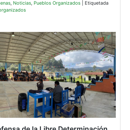
genas
,
Noticias
,
Pueblos Organizados
|
Etiquetada
organizados
efensa de la Libre Determinación