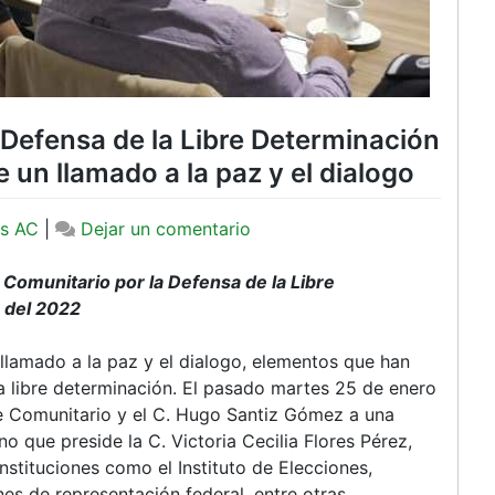
 Defensa de la Libre Determinación
n llamado a la paz y el dialogo
en
s AC
|
Dejar un comentario
El
Frente
omunitario por la Defensa de la Libre
Comunitario
 del 2022
por
la
llamado a la paz y el dialogo, elementos que han
Defensa
la libre determinación. El pasado martes 25 de enero
de
nte Comunitario y el C. Hugo Santiz Gómez a una
la
o que preside la C. Victoria Cecilia Flores Pérez,
Libre
stituciones como el Instituto de Elecciones,
Determinación
s de representación federal, entre otras.