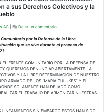
n a sus Derechos Colectivos y la
ueblo
en
s AC
|
Dejar un comentario
Frente
Comunitario
omunitario por la Defensa de la Libre
por
ituación que se vive durante el proceso de
la
21
Defensa
de
 EL FRENTE COMUNITARIO POR LA DEFENSA DE
la
HOY QUEREMOS DENUNCIAR ABIERTAMENTE LA
Libre
CTIVOS Y LA LIBRE DETERMINACIÓN DE NUESTRO
Determinación
UPO ARMADO DE LOS “MARIA TULUKES” Y EL
de
N DONDE SOLAMENTE HAN DEJADO COMO
Oxchuc
REALIZAR EL TRABAJO DE ARMONIZAR NUESTRAS
denuncia
violación
a
 LINEAMIENTOS SIN EMBARGO ESTOS HAN SIDO