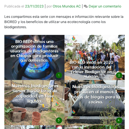
en
Publicada el
23/11/2023
|
por
Otros Mundos AC
|
Dejar un comentario
Mens
BIO
Les compartimos esta serie con mensajes e información relevante sobre la
BIORED y los beneficios de utilizar una ecotecnología como los
biodigestores.