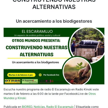
nues
ALTERNATIVAS
alter
Un
acer
a
Un acercamiento a los biodigestores
los
biod
Escucha nuestro programa de radio El Escaramujo en Radio Kinoki este
martes 6 de febrero a las 6:00 de la tarde por FacebookLive de
Otros
Mundos
y
Kinoki
Publicada en
BIORED
,
Noticias
,
Radio El Escaramujo
|
Etiquetada como