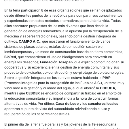
En la feria participaron 8 de esas organizaciones que se han desplazados
desde diferentes puntos de la república para compartir sus conocimientos
y experiencias con estos métodos alternativos para cuidar la vida. Todas
ellas aportaron propuestas de los más diversas que iban desde la
generación de energías renovables, a la apuesta por la recuperación de la
medicina y saberes tradicionales, pasando por la gestión integrada de
cultivos.
CAMPO A.C.
, que mostraron el funcionamiento de varios
sistemas de placas solares, estufas de combustión sostenible,
lombricompostas y un modo de construcción basado en tierra comprimida;
BioRed
, que compartieron el uso de biodigestores para convertir en
energía los desechos;
Fundación Tosepan
, que explicó como funcionan su
cooperativa y su experiencia en la gestión de energía comunitaria y sus
proyecto de co-diseño, co-construcción y co-pilotage de colotecnologías.
Sobre la gestión integrada de los cultivos estuvo hablando la
PIAP
(Procesos Integrales para la Autogestión de los Pueblos A.C.), un tema muy
vinculado a la gestión y cuidado del agua, el cual abordó la
COPUDA
,
mientras que
CESDER
se encargó de compartir su trabajo en el ámbito de
la educación comunitaria y su importancia a la hora de construir formas
alternativas de vida. Por último,
Casa de Lodo
y los
sanadores locales
aportaron el punto de vista del autocuidado reivindicando el uso y
recuperación de los saberes ancestrales.
El primer día de la feria fue para las y los jóvenes de la Telesecundaria