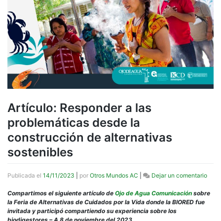
Artículo: Responder a las
problemáticas desde la
construcción de alternativas
sostenibles
en
Publicada el
14/11/2023
|
por
Otros Mundos AC
|
Dejar un comentario
Artíc
Resp
Compartimos el siguiente artículo de
Ojo de Agua Comunicación
sobre
a
la Feria de Alternativas de Cuidados por la Vida donde la BIORED fue
las
invitada y participó compartiendo su experiencia sobre los
prob
biodigestores – A 8 de noviembre del 2023