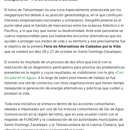
desd
la
El Istmo de Tehuantepec es una zona especialmente amenazada por los
cons
megaproyectos debido a su posición geoestratégica, en la que confluyen
de
intereses empresariales nacionales y extranjeros. Geográficamente es el
alter
punto ideal para el tránsito de mercancías entre los océanos Atlántico y el
soste
Pacífico, a lo que hay que sumar su biodiversidad. Ante este panorama se
vuelve imprescindible para sus habitantes encontrar alternativas que les
ayuden a proteger sus modos de vida y su territorio y ese precisamente fue
el objetivo de la primera
Feria de Alternativas de Cuidados por la Vida
que se celebró los días 26 y 27 de octubre en Santo Domingo Zanatepec.
El evento es resultado de un proceso de dos años que inició con la
realización de un diagnóstico participativo para priorizar las problemáticas
presentes en la región y cuyos resultados se visibilizaron con la gira
«Con
los pies en el Agua»
. A lo largo de todos esos meses de trabajo se fue
tejiendo una red de contactos con otras organizaciones que tienen tiempo
trabajando la generación de energía alternativas y prácticas que cuiden y
protejan la vida.
Toda esta iniciativa se enmarca dentro de las acciones comunitarias
ideadas e impulsadas por una de los enlaces comunitarios de Ojo de Agua
Comunicación en la región del Istmo, que en esta ocasión contó con el
respaldo de FUNDAR y la colaboración de las autoridades municipales de
Santo Domingo Zanatepec y la Telesecundaria de la colonia Chalaca, que
ofreció el espacio en el que se hospedó el evento.