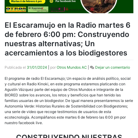
El Escaramujo en la Radio martes 6
de febrero 6:00 pm: Construyendo
nuestras alternativas; Un
acercamientos a los biodigestores
en
Publicada el
31/01/2024
|
por
Otros Mundos AC
|
Dejar un comentario
El
Esca
El programa de radio El Escaramujo; Un espacio de análisis político, social
en
y cultural en Radio Kinoki, en este programa estaremos platicando con
la
Agustín Vázquez parte del equipo de Otros Mundos e integrante de la
Radi
BIORED sobre los avances, los retos y beneficios que han tenido las
mart
familias usuarias de un biodigestor. De igual manera presentaremos la serie
6
Autonomía Verde: Historias Rurales de Sostenibilidad con Biodigestores;
de
una serie de video que recoge testimonios de usuarios de esta
febr
ecotecnología. Acompáñanos este martes 6 de febrero las 6:00 pm por
6:00
nuestro facebook live.
pm:
Cons
CONSTRUYENDO NUESTRAS