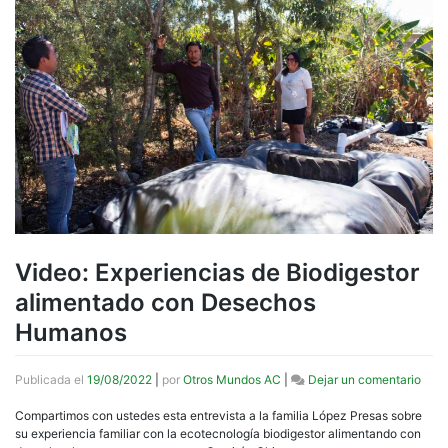
Video: Experiencias de Biodigestor
alimentado con Desechos
Humanos
en
Publicada el
19/08/2022
|
por
Otros Mundos AC
|
Dejar un comentario
Vide
Expe
Compartimos con ustedes esta entrevista a la familia López Presas sobre
de
su experiencia familiar con la ecotecnología biodigestor alimentando con