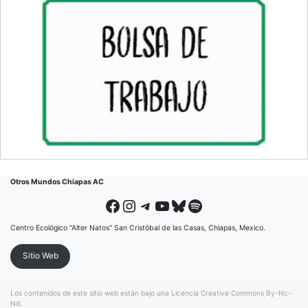
Otros Mundos Chiapas AC
Facebook
Instagram
Telegram
YouTube
Bluesky
Spotify
Centro Ecológico "Alter Natos" San Cristóbal de las Casas, Chiapas, Mexico.
Sitio Web
Los contenidos de este sitio web están bajo una
Licencia Creative Commons By-Nc-
Nd
.