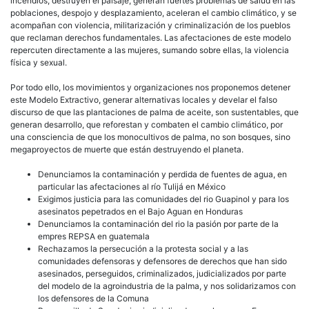
incendios, destruyen el paisaje, generan fuertes problemas de salud en las
poblaciones, despojo y desplazamiento, aceleran el cambio climático, y se
acompañan con violencia, militarización y criminalización de los pueblos
que reclaman derechos fundamentales. Las afectaciones de este modelo
repercuten directamente a las mujeres, sumando sobre ellas, la violencia
física y sexual.
Por todo ello, los movimientos y organizaciones nos proponemos detener
este Modelo Extractivo, generar alternativas locales y develar el falso
discurso de que las plantaciones de palma de aceite, son sustentables, que
generan desarrollo, que reforestan y combaten el cambio climático, por
una consciencia de que los monocultivos de palma, no son bosques, sino
megaproyectos de muerte que están destruyendo el planeta.
Denunciamos la contaminación y perdida de fuentes de agua, en
particular las afectaciones al río Tulijá en México
Exigimos justicia para las comunidades del rio Guapinol y para los
asesinatos pepetrados en el Bajo Aguan en Honduras
Denunciamos la contaminación del rio la pasión por parte de la
empres REPSA en guatemala
Rechazamos la persecución a la protesta social y a las
comunidades defensoras y defensores de derechos que han sido
asesinados, perseguidos, criminalizados, judicializados por parte
del modelo de la agroindustria de la palma, y nos solidarizamos con
los defensores de la Comuna