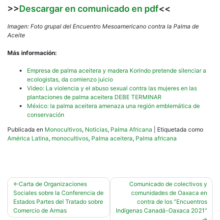
>>
Descargar en comunicado en pdf
<<
Imagen: Foto grupal del Encuentro Mesoamericano contra la Palma de
Aceite
Más información:
Empresa de palma aceitera y madera Korindo pretende silenciar a
ecologistas, da comienzo juicio
Video: La violencia y el abuso sexual contra las mujeres en las
plantaciones de palma aceitera DEBE TERMINAR
México: la palma aceitera amenaza una región emblemática de
conservación
Publicada en
Monocultivos
,
Noticias
,
Palma Africana
|
Etiquetada como
América Latina
,
monocultivos
,
Palma aceitera
,
Palma africana
Navegación
Carta de Organizaciones
Comunicado de colectivos y
Sociales sobre la Conferencia de
comunidades de Oaxaca en
de
Estados Partes del Tratado sobre
contra de los “Encuentros
entradas
Comercio de Armas
Indígenas Canadá-Oaxaca 2021”